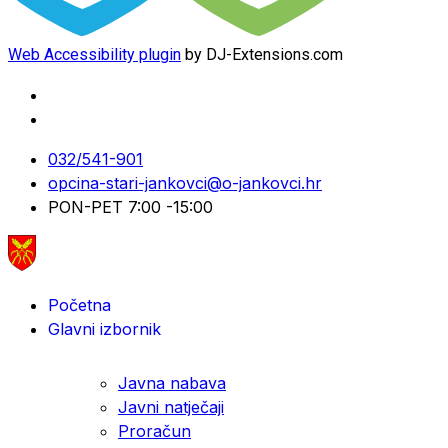
Web Accessibility plugin
by DJ-Extensions.com
032/541-901
opcina-stari-jankovci@o-jankovci.hr
PON-PET 7:00 -15:00
Početna
Glavni izbornik
Javna nabava
Javni natječaji
Proračun