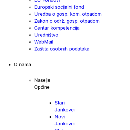
Europski socijalni fond
Uredba o gosp. kom. otpadom
Zakon o održ. gosp. otpadom
Centar kompetencija
Uredništvo
WebMail
Zaštita osobnih podataka
O nama
Naselja
Općine
Stari
Jankovci
Novi
Jankovci