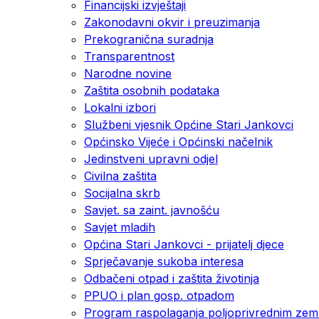
Financijski izvještaji
Zakonodavni okvir i preuzimanja
Prekogranična suradnja
Transparentnost
Narodne novine
Zaštita osobnih podataka
Lokalni izbori
Službeni vjesnik Općine Stari Jankovci
Općinsko Vijeće i Općinski načelnik
Jedinstveni upravni odjel
Civilna zaštita
Socijalna skrb
Savjet. sa zaint. javnošću
Savjet mladih
Općina Stari Jankovci - prijatelj djece
Sprječavanje sukoba interesa
Odbačeni otpad i zaštita životinja
PPUO i plan gosp. otpadom
Program raspolaganja poljoprivrednim zeml