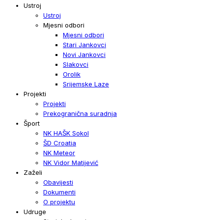
Ustroj
Ustroj
Mjesni odbori
Mjesni odbori
Stari Jankovci
Novi Jankovci
Slakovci
Orolik
Srijemske Laze
Projekti
Projekti
Prekogranična suradnja
Šport
NK HAŠK Sokol
ŠD Croatia
NK Meteor
NK Vidor Matijević
Zaželi
Obavijesti
Dokumenti
O projektu
Udruge