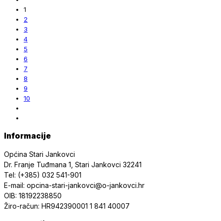
1
2
3
4
5
6
7
8
9
10
Informacije
Općina Stari Jankovci
Dr. Franje Tuđmana 1, Stari Jankovci 32241
Tel: (+385) 032 541-901
E-mail: opcina-stari-jankovci@o-jankovci.hr
OIB: 18192238850
Žiro-račun: HR942390001 1 841 40007