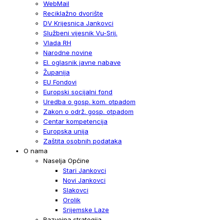
WebMail
Reciklažno dvorište
DV Krijesnica Jankovci
Službeni vijesnik Vu-Srij.
Vlada RH
Narodne novine
El. oglasnik javne nabave
Županija
EU Fondovi
Europski socijalni fond
Uredba o gosp. kom. otpadom
Zakon o održ. gosp. otpadom
Centar kompetencija
Europska unija
Zaštita osobnih podataka
O nama
Naselja Općine
Stari Jankovci
Novi Jankovci
Slakovci
Orolik
Srijemske Laze
Razvojna strategija