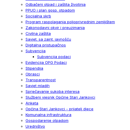
Odbačeni otpad i zaštita životinja
PPUO i plan gosp. otpadom
Socijalna skrb
Program raspolaganja poljoprivrednim zemljištem
Zakonodavni okvir i preuzimanja
Civilna zaštita
Savjet. sa zaint. javnošću
Digitalna pristupačnos
Subvencija
Subvencija podaci
Evidencija OPG Podaci
Stipendija
Obrasci
Transparentnost
Savjet mladih
Sprječavanje sukoba interesa
Službeni vjesnik Općine Stari Jankovci
Anketa
Općina Stari Jankovci - prijatelj djece
Komunalna infrastruktura
Gospodarenje otpadom
Uredništvo