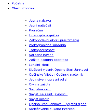
Početna
Glavni izbornik
Javna nabava
Javni natječaji
Proračun
Financijski izvještaji
Zakonodavni okvir i preuzimanja
Prekogranična suradnja
Transparentnost
Narodne novine
Zaštita osobnih podataka
Lokalni izbori
Službeni vjesnik Općine Stari Jankovci
Općinsko Vijeće i Općinski načelnik
Jedinstveni upravni odjel
Civilna zaštita
Socijalna skrb
Savjet. sa zaint. javnošću
Savjet mladih
Općina Stari Jankovci - prijatelj djece
Sprječavanje sukoba interesa