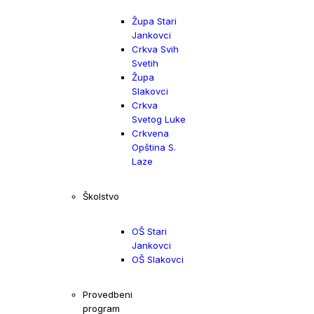
Župa Stari
Jankovci
Crkva Svih
Svetih
Župa
Slakovci
Crkva
Svetog Luke
Crkvena
Opština S.
Laze
Školstvo
OŠ Stari
Jankovci
OŠ Slakovci
Provedbeni
program