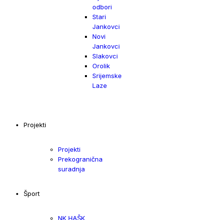
odbori
Stari
Jankovci
Novi
Jankovci
Slakovci
Orolik
Srijemske
Laze
Projekti
Projekti
Prekogranična
suradnja
Šport
NK HAŠK