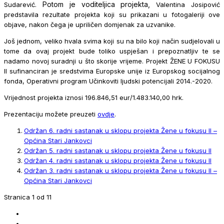
Potom je voditeljica projekta,
Sudarević.
Valentina Josipović
predstavila rezultate projekta koji su prikazani u fotogaleriji ove
objave, nakon čega je upriličen domjenak za uzvanike.
Još jednom, veliko hvala svima koji su na bilo koji način sudjelovali u
tome da ovaj projekt bude toliko uspješan i prepoznatljiv te se
nadamo novoj suradnji u što skorije vrijeme. Projekt ŽENE U FOKUSU
II sufinanciran je sredstvima Europske unije iz Europskog socijalnog
fonda, Operativni program Učinkoviti ljudski potencijali 2014.-2020.
Vrijednost projekta iznosi 196.846,51 eur/1.483.140,00 hrk.
Prezentaciju možete preuzeti
ovdje
.
Održan 6. radni sastanak u sklopu projekta Žene u fokusu II –
Općina Stari Jankovci
Održan 5. radni sastanak u sklopu projekta Žene u fokusu II
Održan 4. radni sastanak u sklopu projekta Žene u fokusu II
Održan 3. radni sastanak u sklopu projekta Žene u fokusu II –
Općina Stari Jankovci
Stranica 1 od 11