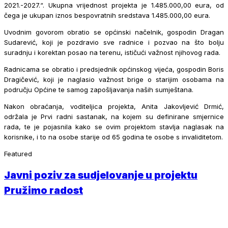
2021.-2027.“. Ukupna vrijednost projekta je 1.485.000,00 eura, od
čega je ukupan iznos bespovratnih sredstava 1.485.000,00 eura.
Uvodnim govorom obratio se općinski načelnik, gospodin Dragan
Sudarević, koji je pozdravio sve radnice i pozvao na što bolju
suradnju i korektan posao na terenu, ističući važnost njihovog rada.
Radnicama se obratio i predsjednik općinskog vijeća, gospodin Boris
Dragičević, koji je naglasio važnost brige o starijim osobama na
području Općine te samog zapošljavanja naših sumještana.
Nakon obraćanja, voditeljica projekta, Anita Jakovljević Drmić,
održala je Prvi radni sastanak, na kojem su definirane smjernice
rada, te je pojasnila kako se ovim projektom stavlja naglasak na
korisnike, i to na osobe starije od 65 godina te osobe s invaliditetom.
Featured
Javni poziv za sudjelovanje u projektu
Pružimo radost