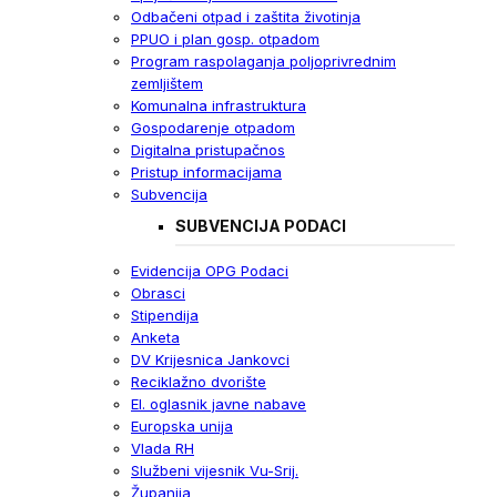
Odbačeni otpad i zaštita životinja
PPUO i plan gosp. otpadom
Program raspolaganja poljoprivrednim
zemljištem
Komunalna infrastruktura
Gospodarenje otpadom
Digitalna pristupačnos
Pristup informacijama
Subvencija
SUBVENCIJA PODACI
Evidencija OPG Podaci
Obrasci
Stipendija
Anketa
DV Krijesnica Jankovci
Reciklažno dvorište
El. oglasnik javne nabave
Europska unija
Vlada RH
Službeni vijesnik Vu-Srij.
Županija