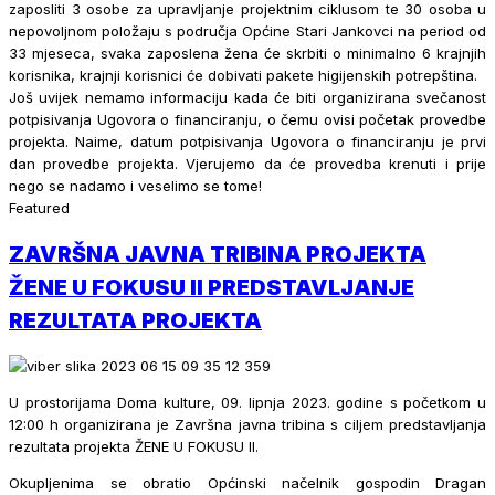
zaposliti 3 osobe za upravljanje projektnim ciklusom te 30 osoba u
nepovoljnom položaju s područja Općine Stari Jankovci na period od
33 mjeseca, svaka zaposlena žena će skrbiti o minimalno 6 krajnjih
korisnika, krajnji korisnici će dobivati pakete higijenskih potrepština.
Još uvijek nemamo informaciju kada će biti organizirana svečanost
potpisivanja Ugovora o financiranju, o čemu ovisi početak provedbe
projekta. Naime, datum potpisivanja Ugovora o financiranju je prvi
dan provedbe projekta. Vjerujemo da će provedba krenuti i prije
nego se nadamo i veselimo se tome!
Featured
ZAVRŠNA JAVNA TRIBINA PROJEKTA
ŽENE U FOKUSU II PREDSTAVLJANJE
REZULTATA PROJEKTA
U prostorijama Doma kulture, 09. lipnja 2023. godine s početkom u
12:00 h organizirana je Završna javna tribina s ciljem predstavljanja
rezultata projekta ŽENE U FOKUSU II.
Okupljenima se obratio Općinski načelnik gospodin Dragan