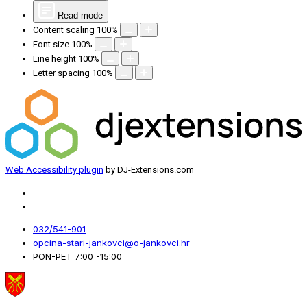
Read mode
Content scaling
100
%
Font size
100
%
Line height
100
%
Letter spacing
100
%
Web Accessibility plugin
by DJ-Extensions.com
032/541-901
opcina-stari-jankovci@o-jankovci.hr
PON-PET 7:00 -15:00