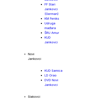
FF Stari
Jankovci
(German)
KM Feniks
Udruga
mađara
ŠRU Amur
KUD
Jankovci
Novi
Jankovci
KUD Samica
LD Orao
DVD Novi
Jankovci
Slakovci