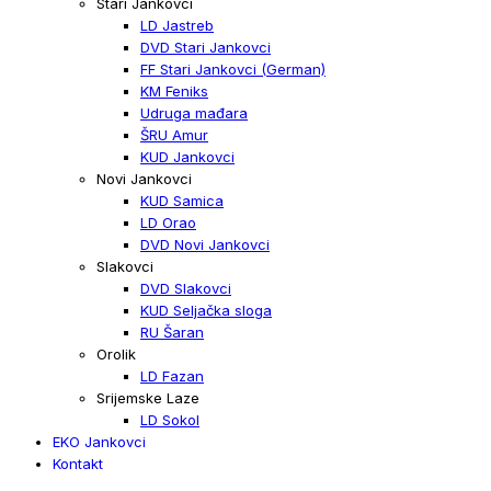
Stari Jankovci
LD Jastreb
DVD Stari Jankovci
FF Stari Jankovci (German)
KM Feniks
Udruga mađara
ŠRU Amur
KUD Jankovci
Novi Jankovci
KUD Samica
LD Orao
DVD Novi Jankovci
Slakovci
DVD Slakovci
KUD Seljačka sloga
RU Šaran
Orolik
LD Fazan
Srijemske Laze
LD Sokol
EKO Jankovci
Kontakt