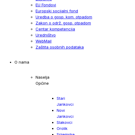
EU Fondovi
Europski socijalni fond
Uredba o gosp. kom. otpadom
Zakon o održ. gosp. otpadom
Centar kompetencija
Uredništvo
WebMail
Zaštita osobnih podataka
O nama
Naselja
Općine
Stari
Jankovci
Novi
Jankovci
Slakovci
Orolik
Srijemske