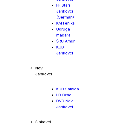
FF Stari
Jankovci
(German)
KM Feniks
Udruga
mađara
ŠRU Amur
KUD
Jankovci
Novi
Jankovci
KUD Samica
LD Orao
DVD Novi
Jankovci
Slakovci