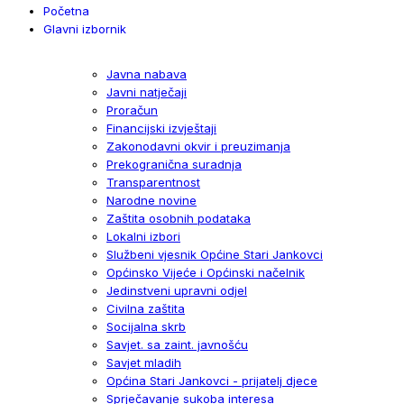
Početna
Glavni izbornik
Javna nabava
Javni natječaji
Proračun
Financijski izvještaji
Zakonodavni okvir i preuzimanja
Prekogranična suradnja
Transparentnost
Narodne novine
Zaštita osobnih podataka
Lokalni izbori
Službeni vjesnik Općine Stari Jankovci
Općinsko Vijeće i Općinski načelnik
Jedinstveni upravni odjel
Civilna zaštita
Socijalna skrb
Savjet. sa zaint. javnošću
Savjet mladih
Općina Stari Jankovci - prijatelj djece
Sprječavanje sukoba interesa