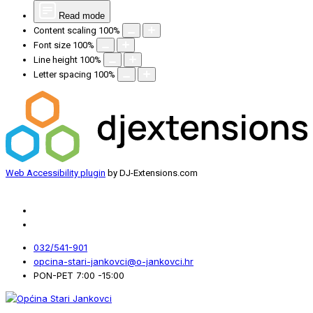
Read mode
Content scaling
100
%
Font size
100
%
Line height
100
%
Letter spacing
100
%
Web Accessibility plugin
by DJ-Extensions.com
032/541-901
opcina-stari-jankovci@o-jankovci.hr
PON-PET 7:00 -15:00