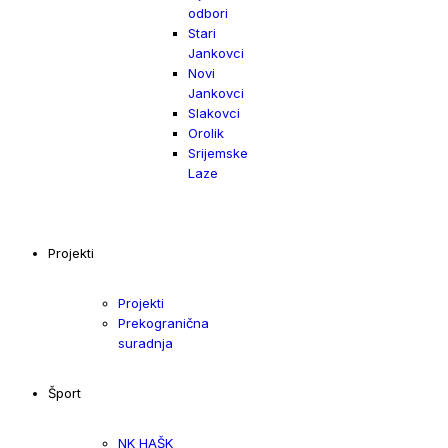
odbori
Stari
Jankovci
Novi
Jankovci
Slakovci
Orolik
Srijemske
Laze
Projekti
Projekti
Prekogranična
suradnja
Šport
NK HAŠK