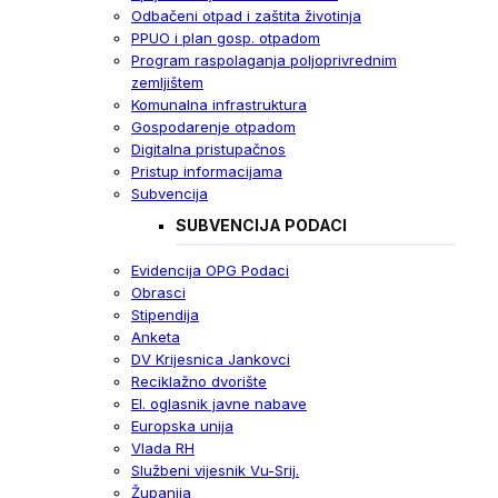
Odbačeni otpad i zaštita životinja
PPUO i plan gosp. otpadom
Program raspolaganja poljoprivrednim
zemljištem
Komunalna infrastruktura
Gospodarenje otpadom
Digitalna pristupačnos
Pristup informacijama
Subvencija
SUBVENCIJA PODACI
Evidencija OPG Podaci
Obrasci
Stipendija
Anketa
DV Krijesnica Jankovci
Reciklažno dvorište
El. oglasnik javne nabave
Europska unija
Vlada RH
Službeni vijesnik Vu-Srij.
Županija