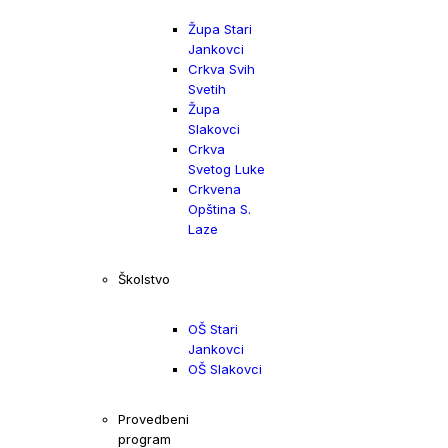
Župa Stari
Jankovci
Crkva Svih
Svetih
Župa
Slakovci
Crkva
Svetog Luke
Crkvena
Opština S.
Laze
Školstvo
OŠ Stari
Jankovci
OŠ Slakovci
Provedbeni
program