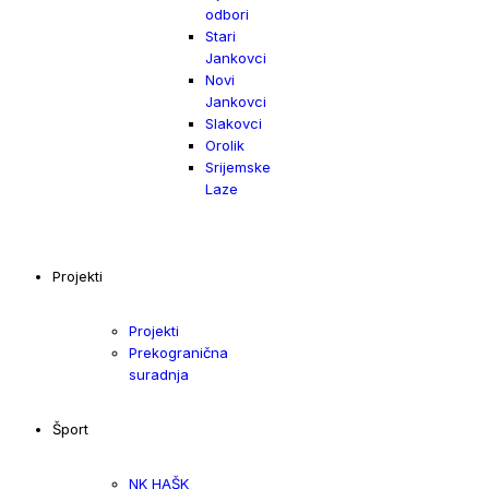
odbori
Stari
Jankovci
Novi
Jankovci
Slakovci
Orolik
Srijemske
Laze
Projekti
Projekti
Prekogranična
suradnja
Šport
NK HAŠK