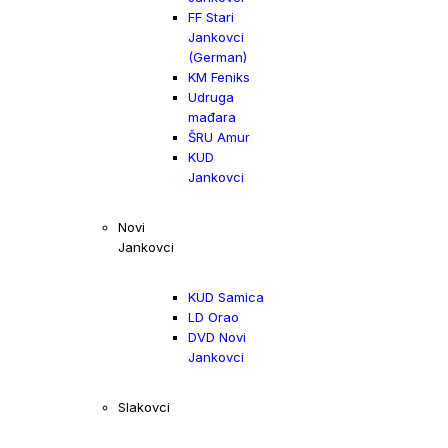
FF Stari
Jankovci
(German)
KM Feniks
Udruga
mađara
ŠRU Amur
KUD
Jankovci
Novi
Jankovci
KUD Samica
LD Orao
DVD Novi
Jankovci
Slakovci