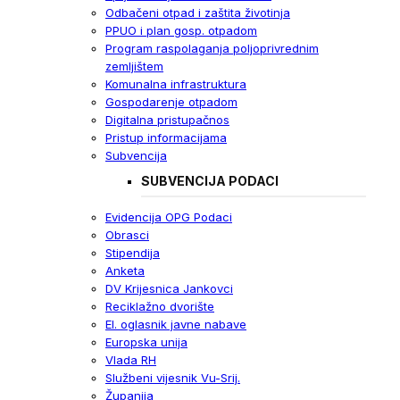
Odbačeni otpad i zaštita životinja
PPUO i plan gosp. otpadom
Program raspolaganja poljoprivrednim
zemljištem
Komunalna infrastruktura
Gospodarenje otpadom
Digitalna pristupačnos
Pristup informacijama
Subvencija
SUBVENCIJA PODACI
Evidencija OPG Podaci
Obrasci
Stipendija
Anketa
DV Krijesnica Jankovci
Reciklažno dvorište
El. oglasnik javne nabave
Europska unija
Vlada RH
Službeni vijesnik Vu-Srij.
Županija