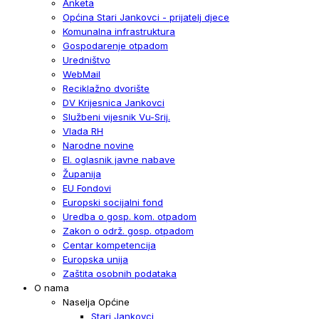
Anketa
Općina Stari Jankovci - prijatelj djece
Komunalna infrastruktura
Gospodarenje otpadom
Uredništvo
WebMail
Reciklažno dvorište
DV Krijesnica Jankovci
Službeni vijesnik Vu-Srij.
Vlada RH
Narodne novine
El. oglasnik javne nabave
Županija
EU Fondovi
Europski socijalni fond
Uredba o gosp. kom. otpadom
Zakon o održ. gosp. otpadom
Centar kompetencija
Europska unija
Zaštita osobnih podataka
O nama
Naselja Općine
Stari Jankovci