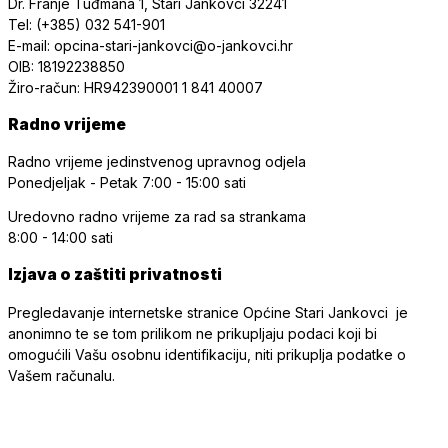
Dr. Franje Tuđmana 1, Stari Jankovci 32241
Tel: (+385) 032 541-901
E-mail: opcina-stari-jankovci@o-jankovci.hr
OIB: 18192238850
Žiro-račun: HR942390001 1 841 40007
Radno vrijeme
Radno vrijeme jedinstvenog upravnog odjela
Ponedjeljak - Petak
7:00 - 15:00 sati
Uredovno radno vrijeme
za rad sa strankama
8:00 - 14:00 sati
Izjava o zaštiti privatnosti
Pregledavanje internetske stranice Općine Stari Jankovci je
anonimno te se tom prilikom ne prikupljaju podaci koji bi
omogućili Vašu osobnu identifikaciju, niti prikuplja podatke o
Vašem računalu.