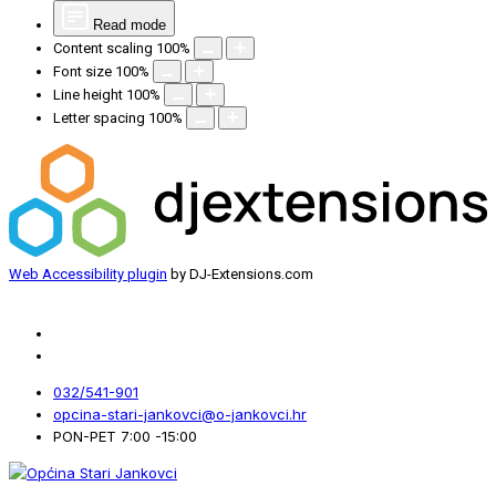
Read mode
Content scaling
100
%
Font size
100
%
Line height
100
%
Letter spacing
100
%
Web Accessibility plugin
by DJ-Extensions.com
032/541-901
opcina-stari-jankovci@o-jankovci.hr
PON-PET 7:00 -15:00