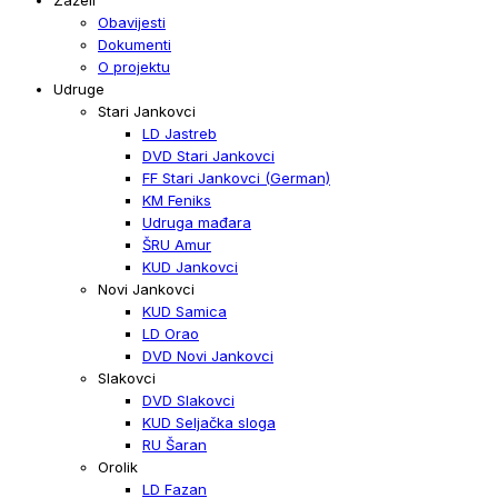
Obavijesti
Dokumenti
O projektu
Udruge
Stari Jankovci
LD Jastreb
DVD Stari Jankovci
FF Stari Jankovci (German)
KM Feniks
Udruga mađara
ŠRU Amur
KUD Jankovci
Novi Jankovci
KUD Samica
LD Orao
DVD Novi Jankovci
Slakovci
DVD Slakovci
KUD Seljačka sloga
RU Šaran
Orolik
LD Fazan