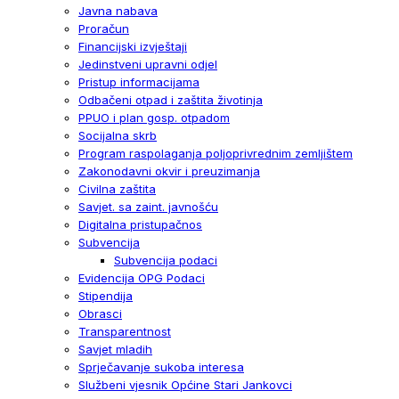
Javna nabava
Proračun
Financijski izvještaji
Jedinstveni upravni odjel
Pristup informacijama
Odbačeni otpad i zaštita životinja
PPUO i plan gosp. otpadom
Socijalna skrb
Program raspolaganja poljoprivrednim zemljištem
Zakonodavni okvir i preuzimanja
Civilna zaštita
Savjet. sa zaint. javnošću
Digitalna pristupačnos
Subvencija
Subvencija podaci
Evidencija OPG Podaci
Stipendija
Obrasci
Transparentnost
Savjet mladih
Sprječavanje sukoba interesa
Službeni vjesnik Općine Stari Jankovci