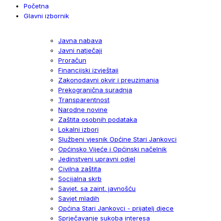
Početna
Glavni izbornik
Javna nabava
Javni natječaji
Proračun
Financijski izvještaji
Zakonodavni okvir i preuzimanja
Prekogranična suradnja
Transparentnost
Narodne novine
Zaštita osobnih podataka
Lokalni izbori
Službeni vjesnik Općine Stari Jankovci
Općinsko Vijeće i Općinski načelnik
Jedinstveni upravni odjel
Civilna zaštita
Socijalna skrb
Savjet. sa zaint. javnošću
Savjet mladih
Općina Stari Jankovci - prijatelj djece
Sprječavanje sukoba interesa