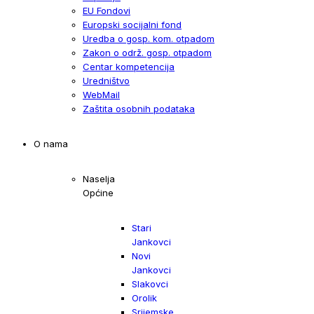
EU Fondovi
Europski socijalni fond
Uredba o gosp. kom. otpadom
Zakon o održ. gosp. otpadom
Centar kompetencija
Uredništvo
WebMail
Zaštita osobnih podataka
O nama
Naselja
Općine
Stari
Jankovci
Novi
Jankovci
Slakovci
Orolik
Srijemske