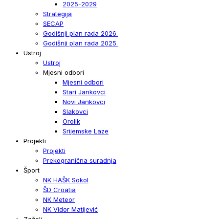
2025-2029
Strategija
SECAP
Godišnji plan rada 2026.
Godišnji plan rada 2025.
Ustroj
Ustroj
Mjesni odbori
Mjesni odbori
Stari Jankovci
Novi Jankovci
Slakovci
Orolik
Srijemske Laze
Projekti
Projekti
Prekogranična suradnja
Šport
NK HAŠK Sokol
ŠD Croatia
NK Meteor
NK Vidor Matijević
Zaželi