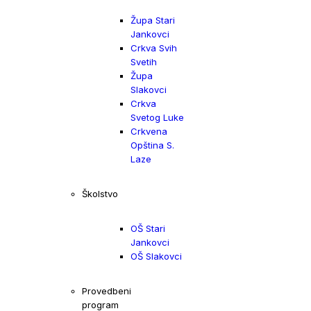
Župa Stari
Jankovci
Crkva Svih
Svetih
Župa
Slakovci
Crkva
Svetog Luke
Crkvena
Opština S.
Laze
Školstvo
OŠ Stari
Jankovci
OŠ Slakovci
Provedbeni
program