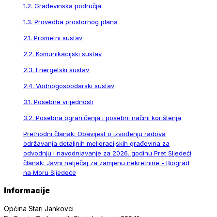
1.2. Građevinska područja
1.3. Provedba prostornog plana
2.1. Prometni sustav
2.2. Komunikacijski sustav
2.3. Energetski sustav
2.4. Vodnogospodarski sustav
3.1. Posebne vrijednosti
3.2. Posebna ograničenja i posebni načini korištenja
Prethodni članak: Obavijest o izvođenju radova
održavanja detaljnih melioracijskih građevina za
odvodnju i navodnjavanje za 2026. godinu
Pret
Sljedeći
članak: Javni natječaj za zamjenu nekretnine - Biograd
na Moru
Sljedeće
Informacije
Općina Stari Jankovci