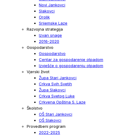
Novi Jankovci
Slakovci
Orolik
Srijemske Laze
Razvojna strategija
Izvan snage
2016-2020
Gospodarstvo
Gospodarstvo
Centar za gospodarenje otpadom
Izvješće o gospodarenju otpadom
Vjerski život
Župa Stari Jankovci
Crkva Svih Svetih
Župa Slakovci
Crkva Svetog Luke
Crkvena Opština S. Laze
Školstvo
OŠ Stari Jankovci
OŠ Slakovci
Provedbeni program
2022-2025