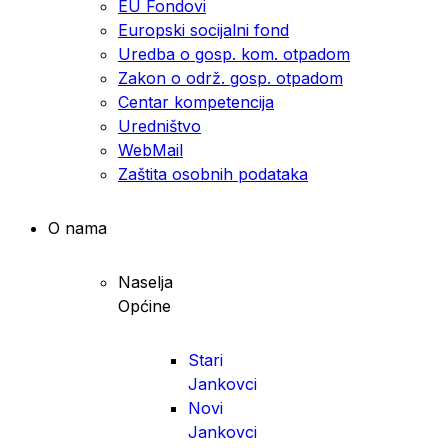
EU Fondovi
Europski socijalni fond
Uredba o gosp. kom. otpadom
Zakon o održ. gosp. otpadom
Centar kompetencija
Uredništvo
WebMail
Zaštita osobnih podataka
O nama
Naselja
Općine
Stari
Jankovci
Novi
Jankovci