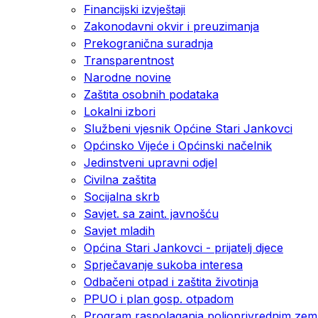
Financijski izvještaji
Zakonodavni okvir i preuzimanja
Prekogranična suradnja
Transparentnost
Narodne novine
Zaštita osobnih podataka
Lokalni izbori
Službeni vjesnik Općine Stari Jankovci
Općinsko Vijeće i Općinski načelnik
Jedinstveni upravni odjel
Civilna zaštita
Socijalna skrb
Savjet. sa zaint. javnošću
Savjet mladih
Općina Stari Jankovci - prijatelj djece
Sprječavanje sukoba interesa
Odbačeni otpad i zaštita životinja
PPUO i plan gosp. otpadom
Program raspolaganja poljoprivrednim zeml