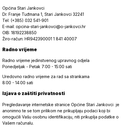
Općina Stari Jankovci
Dr. Franje Tuđmana 1, Stari Jankovci 32241
Tel: (+385) 032 541-901
E-mail: opcina-stari-jankovci@o-jankovci.hr
OIB: 18192238850
Žiro-račun: HR942390001 1 841 40007
Radno vrijeme
Radno vrijeme jedinstvenog upravnog odjela
Ponedjeljak - Petak
7:00 - 15:00 sati
Uredovno radno vrijeme
za rad sa strankama
8:00 - 14:00 sati
Izjava o zaštiti privatnosti
Pregledavanje internetske stranice Općine Stari Jankovci je
anonimno te se tom prilikom ne prikupljaju podaci koji bi
omogućili Vašu osobnu identifikaciju, niti prikuplja podatke o
Vašem računalu.