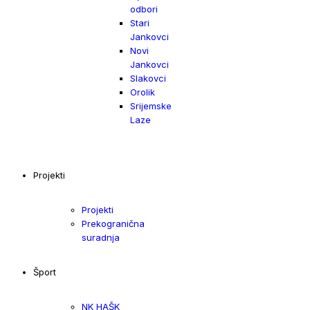
odbori
Stari
Jankovci
Novi
Jankovci
Slakovci
Orolik
Srijemske
Laze
Projekti
Projekti
Prekogranična
suradnja
Šport
NK HAŠK