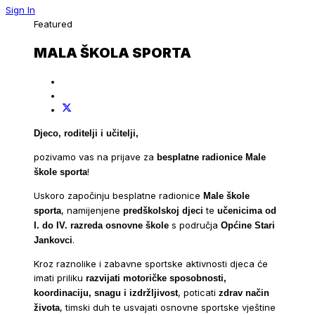
Sign In
Featured
MALA ŠKOLA SPORTA
Djeco, roditelji i učitelji,
pozivamo vas na prijave za
besplatne radionice Male
!
škole sporta
Uskoro započinju besplatne radionice
Male škole
, namijenjene
te
sporta
predškolskoj djeci
učenicima od
s područja
I. do IV. razreda osnovne škole
Općine Stari
.
Jankovci
Kroz raznolike i zabavne sportske aktivnosti djeca će
imati priliku
razvijati motoričke sposobnosti,
, poticati
koordinaciju, snagu i izdržljivost
zdrav način
, timski duh te usvajati osnovne sportske vještine
života