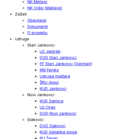
NK Meteor
NK Vidor Matijević
Zaželi
Obavijesti
Dokumenti
O projektu
Udruge
Stari Jankovci
LD Jastreb
DVD Stari Jankovci
FF Stari Jankovci (German)
KM Feniks
Udruga mađara
ŠRU Amur
KUD Jankovci
Novi Jankovci
KUD Samica
LD Orao
DVD Novi Jankovci
Slakovci
DVD Slakovci
KUD Seljačka sloga
RU Šaran