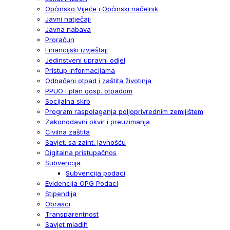
Općinsko Vijeće i Općinski načelnik
Javni natječaji
Javna nabava
Proračun
Financijski izvještaji
Jedinstveni upravni odjel
Pristup informacijama
Odbačeni otpad i zaštita životinja
PPUO i plan gosp. otpadom
Socijalna skrb
Program raspolaganja poljoprivrednim zemljištem
Zakonodavni okvir i preuzimanja
Civilna zaštita
Savjet. sa zaint. javnošću
Digitalna pristupačnos
Subvencija
Subvencija podaci
Evidencija OPG Podaci
Stipendija
Obrasci
Transparentnost
Savjet mladih