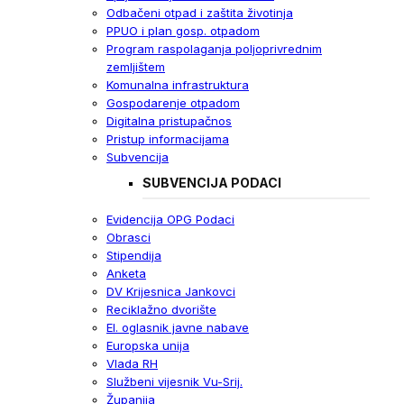
Odbačeni otpad i zaštita životinja
PPUO i plan gosp. otpadom
Program raspolaganja poljoprivrednim
zemljištem
Komunalna infrastruktura
Gospodarenje otpadom
Digitalna pristupačnos
Pristup informacijama
Subvencija
SUBVENCIJA PODACI
Evidencija OPG Podaci
Obrasci
Stipendija
Anketa
DV Krijesnica Jankovci
Reciklažno dvorište
El. oglasnik javne nabave
Europska unija
Vlada RH
Službeni vijesnik Vu-Srij.
Županija