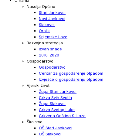
O nama
Naselja Općine
Stari Jankovci
Novi Jankovci
Slakovci
Orolik
Srijemske Laze
Razvojna strategija
Izvan snage
2016-2020
Gospodarstvo
Gospodarstvo
Centar za gospodarenje otpadom
Izvješće o gospodarenju otpadom
Vjerski život
Župa Stari Jankovci
Crkva Svih Svetih
Župa Slakovci
Crkva Svetog Luke
Crkvena Opština S. Laze
Školstvo
OŠ Stari Jankovci
OŠ Slakovci