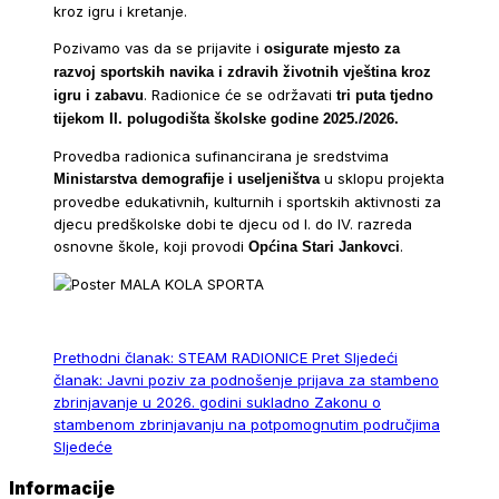
kroz igru i kretanje.
Pozivamo vas da se prijavite i
osigurate mjesto za
razvoj sportskih navika i zdravih životnih vještina kroz
. Radionice će se održavati
igru i zabavu
tri puta tjedno
tijekom II. polugodišta školske godine 2025./2026.
Provedba radionica sufinancirana je sredstvima
u sklopu projekta
Ministarstva demografije i useljeništva
provedbe edukativnih, kulturnih i sportskih aktivnosti za
djecu predškolske dobi te djecu od I. do IV. razreda
osnovne škole, koji provodi
.
Općina Stari Jankovci
Prethodni članak: STEAM RADIONICE
Pret
Sljedeći
članak: Javni poziv za podnošenje prijava za stambeno
zbrinjavanje u 2026. godini sukladno Zakonu o
stambenom zbrinjavanju na potpomognutim područjima
Sljedeće
Informacije