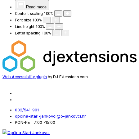
Read mode
Content scaling
100
%
Font size
100
%
Line height
100
%
Letter spacing
100
%
Web Accessibility plugin
by DJ-Extensions.com
032/541-901
opcina-stari-jankovci@o-jankovci.hr
PON-PET 7:00 -15:00