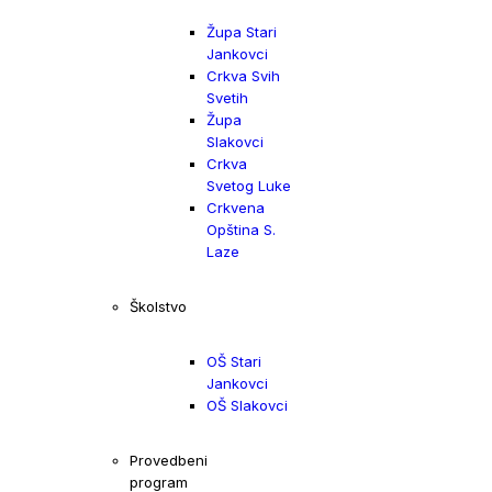
Župa Stari
Jankovci
Crkva Svih
Svetih
Župa
Slakovci
Crkva
Svetog Luke
Crkvena
Opština S.
Laze
Školstvo
OŠ Stari
Jankovci
OŠ Slakovci
Provedbeni
program