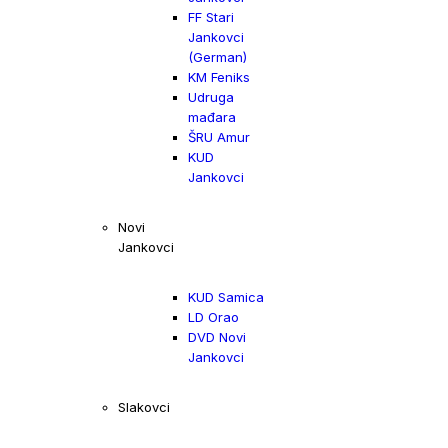
FF Stari
Jankovci
(German)
KM Feniks
Udruga
mađara
ŠRU Amur
KUD
Jankovci
Novi
Jankovci
KUD Samica
LD Orao
DVD Novi
Jankovci
Slakovci