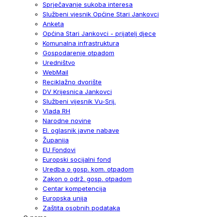
Sprječavanje sukoba interesa
Službeni vjesnik Općine Stari Jankovci
Anketa
Općina Stari Jankovci - prijatelj djece
Komunalna infrastruktura
Gospodarenje otpadom
Uredništvo
WebMail
Reciklažno dvorište
DV Krijesnica Jankovci
Službeni vijesnik Vu-Srij.
Vlada RH
Narodne novine
El. oglasnik javne nabave
Županija
EU Fondovi
Europski socijalni fond
Uredba o gosp. kom. otpadom
Zakon o održ. gosp. otpadom
Centar kompetencija
Europska unija
Zaštita osobnih podataka