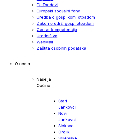
EU Fondovi
Europski socijalni fond
Uredba o gosp. kom. otpadom
Zakon o održ. gosp. otpadom
Centar kompetencija
Uredništvo
WebMail
Zaštita osobnih podataka
O nama
Naselja
Općine
Stari
Jankovci
Novi
Jankovci
Slakovci
Orolik
Srijemske