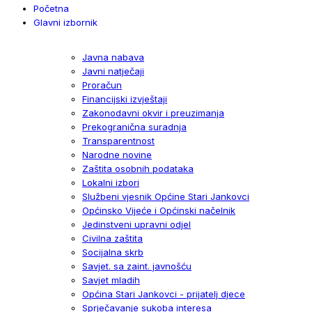
Početna
Glavni izbornik
Javna nabava
Javni natječaji
Proračun
Financijski izvještaji
Zakonodavni okvir i preuzimanja
Prekogranična suradnja
Transparentnost
Narodne novine
Zaštita osobnih podataka
Lokalni izbori
Službeni vjesnik Općine Stari Jankovci
Općinsko Vijeće i Općinski načelnik
Jedinstveni upravni odjel
Civilna zaštita
Socijalna skrb
Savjet. sa zaint. javnošću
Savjet mladih
Općina Stari Jankovci - prijatelj djece
Sprječavanje sukoba interesa