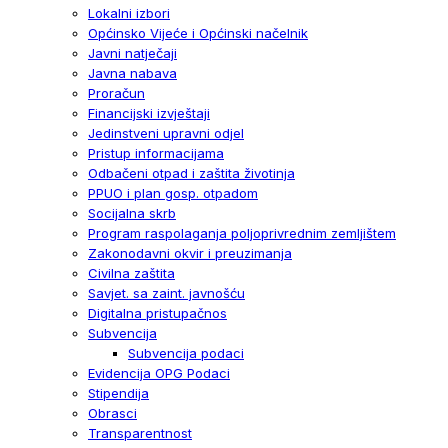
Lokalni izbori
Općinsko Vijeće i Općinski načelnik
Javni natječaji
Javna nabava
Proračun
Financijski izvještaji
Jedinstveni upravni odjel
Pristup informacijama
Odbačeni otpad i zaštita životinja
PPUO i plan gosp. otpadom
Socijalna skrb
Program raspolaganja poljoprivrednim zemljištem
Zakonodavni okvir i preuzimanja
Civilna zaštita
Savjet. sa zaint. javnošću
Digitalna pristupačnos
Subvencija
Subvencija podaci
Evidencija OPG Podaci
Stipendija
Obrasci
Transparentnost