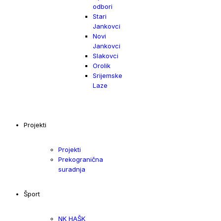
odbori
Stari
Jankovci
Novi
Jankovci
Slakovci
Orolik
Srijemske
Laze
Projekti
Projekti
Prekogranična
suradnja
Šport
NK HAŠK