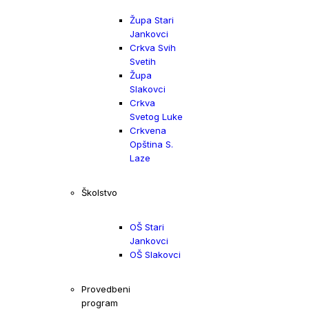
Župa Stari
Jankovci
Crkva Svih
Svetih
Župa
Slakovci
Crkva
Svetog Luke
Crkvena
Opština S.
Laze
Školstvo
OŠ Stari
Jankovci
OŠ Slakovci
Provedbeni
program