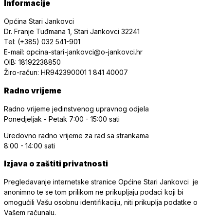
Informacije
Općina Stari Jankovci
Dr. Franje Tuđmana 1, Stari Jankovci 32241
Tel: (+385) 032 541-901
E-mail: opcina-stari-jankovci@o-jankovci.hr
OIB: 18192238850
Žiro-račun: HR942390001 1 841 40007
Radno vrijeme
Radno vrijeme jedinstvenog upravnog odjela
Ponedjeljak - Petak
7:00 - 15:00 sati
Uredovno radno vrijeme
za rad sa strankama
8:00 - 14:00 sati
Izjava o zaštiti privatnosti
Pregledavanje internetske stranice Općine Stari Jankovci je
anonimno te se tom prilikom ne prikupljaju podaci koji bi
omogućili Vašu osobnu identifikaciju, niti prikuplja podatke o
Vašem računalu.