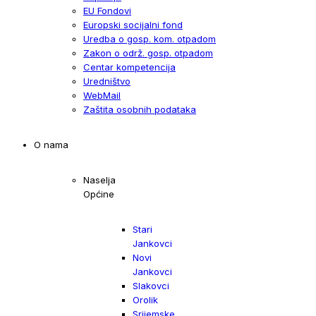
EU Fondovi
Europski socijalni fond
Uredba o gosp. kom. otpadom
Zakon o održ. gosp. otpadom
Centar kompetencija
Uredništvo
WebMail
Zaštita osobnih podataka
O nama
Naselja
Općine
Stari
Jankovci
Novi
Jankovci
Slakovci
Orolik
Srijemske