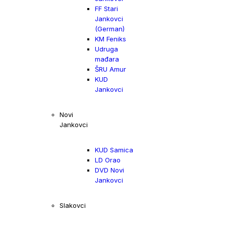
FF Stari
Jankovci
(German)
KM Feniks
Udruga
mađara
ŠRU Amur
KUD
Jankovci
Novi
Jankovci
KUD Samica
LD Orao
DVD Novi
Jankovci
Slakovci