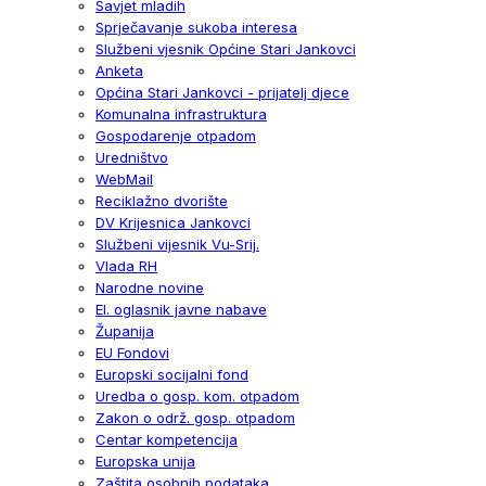
Savjet mladih
Sprječavanje sukoba interesa
Službeni vjesnik Općine Stari Jankovci
Anketa
Općina Stari Jankovci - prijatelj djece
Komunalna infrastruktura
Gospodarenje otpadom
Uredništvo
WebMail
Reciklažno dvorište
DV Krijesnica Jankovci
Službeni vijesnik Vu-Srij.
Vlada RH
Narodne novine
El. oglasnik javne nabave
Županija
EU Fondovi
Europski socijalni fond
Uredba o gosp. kom. otpadom
Zakon o održ. gosp. otpadom
Centar kompetencija
Europska unija
Zaštita osobnih podataka