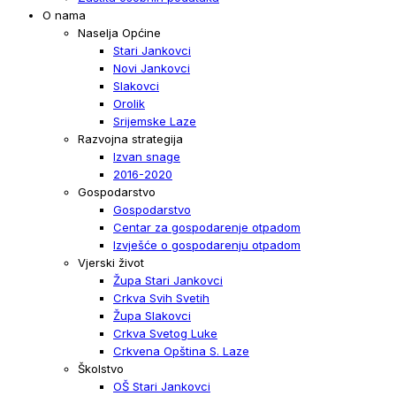
O nama
Naselja Općine
Stari Jankovci
Novi Jankovci
Slakovci
Orolik
Srijemske Laze
Razvojna strategija
Izvan snage
2016-2020
Gospodarstvo
Gospodarstvo
Centar za gospodarenje otpadom
Izvješće o gospodarenju otpadom
Vjerski život
Župa Stari Jankovci
Crkva Svih Svetih
Župa Slakovci
Crkva Svetog Luke
Crkvena Opština S. Laze
Školstvo
OŠ Stari Jankovci