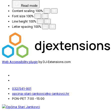
Read mode
Content scaling
100
%
Font size
100
%
Line height
100
%
Letter spacing
100
%
Web Accessibility plugin
by DJ-Extensions.com
032/541-901
opcina-stari-jankovci@o-jankovci.hr
PON-PET 7:00 -15:00