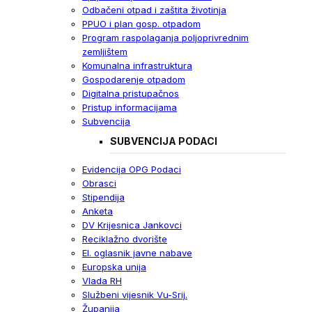
Odbačeni otpad i zaštita životinja
PPUO i plan gosp. otpadom
Program raspolaganja poljoprivrednim
zemljištem
Komunalna infrastruktura
Gospodarenje otpadom
Digitalna pristupačnos
Pristup informacijama
Subvencija
SUBVENCIJA PODACI
Evidencija OPG Podaci
Obrasci
Stipendija
Anketa
DV Krijesnica Jankovci
Reciklažno dvorište
El. oglasnik javne nabave
Europska unija
Vlada RH
Službeni vijesnik Vu-Srij.
Županija