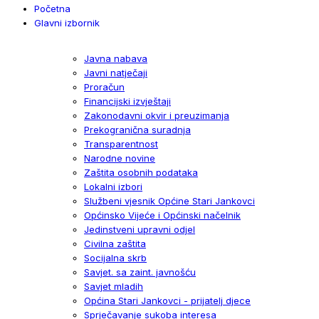
Početna
Glavni izbornik
Javna nabava
Javni natječaji
Proračun
Financijski izvještaji
Zakonodavni okvir i preuzimanja
Prekogranična suradnja
Transparentnost
Narodne novine
Zaštita osobnih podataka
Lokalni izbori
Službeni vjesnik Općine Stari Jankovci
Općinsko Vijeće i Općinski načelnik
Jedinstveni upravni odjel
Civilna zaštita
Socijalna skrb
Savjet. sa zaint. javnošću
Savjet mladih
Općina Stari Jankovci - prijatelj djece
Sprječavanje sukoba interesa