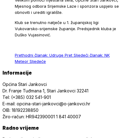
Velikom pomoći mještana sela, Općine Stari Jankovci,
Mjesnog odbora Srijemske Laze i sponzora uspjelo se
obnoviti i urediti igralište.
Klub se trenutno natječe u 1. županijskoj ligi
Vukovarsko-srijemske županije. Predsjednik kluba je
Duško Vujasinović.
Prethodni članak: Udruge
Pret
Sljedeći članak: NK
Meteor
Sljedeće
Informacije
Općina Stari Jankovci
Dr. Franje Tuđmana 1, Stari Jankovci 32241
Tel: (+385) 032 541-901
E-mail: opcina-stari-jankovci@o-jankovci.hr
OIB: 18192238850
Žiro-račun: HR942390001 1 841 40007
Radno vrijeme