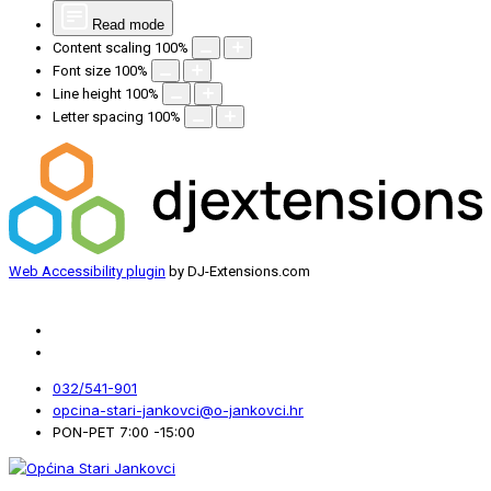
Read mode
Content scaling
100
%
Font size
100
%
Line height
100
%
Letter spacing
100
%
Web Accessibility plugin
by DJ-Extensions.com
032/541-901
opcina-stari-jankovci@o-jankovci.hr
PON-PET 7:00 -15:00