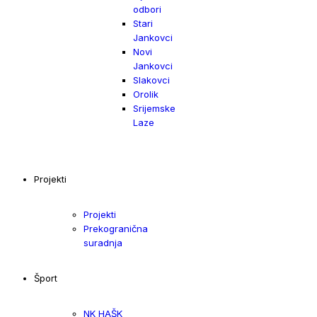
odbori
Stari
Jankovci
Novi
Jankovci
Slakovci
Orolik
Srijemske
Laze
Projekti
Projekti
Prekogranična
suradnja
Šport
NK HAŠK