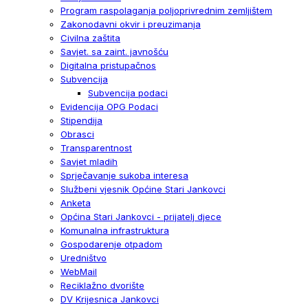
Program raspolaganja poljoprivrednim zemljištem
Zakonodavni okvir i preuzimanja
Civilna zaštita
Savjet. sa zaint. javnošću
Digitalna pristupačnos
Subvencija
Subvencija podaci
Evidencija OPG Podaci
Stipendija
Obrasci
Transparentnost
Savjet mladih
Sprječavanje sukoba interesa
Službeni vjesnik Općine Stari Jankovci
Anketa
Općina Stari Jankovci - prijatelj djece
Komunalna infrastruktura
Gospodarenje otpadom
Uredništvo
WebMail
Reciklažno dvorište
DV Krijesnica Jankovci