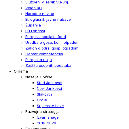
Službeni vijesnik Vu-Srij.
Vlada RH
Narodne novine
El. oglasnik javne nabave
Županija
EU Fondovi
Europski socijalni fond
Uredba o gosp. kom. otpadom
Zakon o održ. gosp. otpadom
Centar kompetencija
Europska unija
Zaštita osobnih podataka
O nama
Naselja Općine
Stari Jankovci
Novi Jankovci
Slakovci
Orolik
Srijemske Laze
Razvojna strategija
Izvan snage
2016-2020
Gospodarstvo