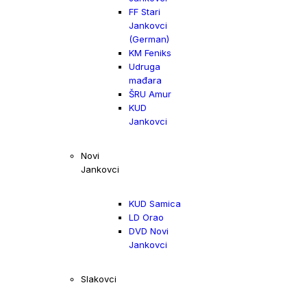
FF Stari
Jankovci
(German)
KM Feniks
Udruga
mađara
ŠRU Amur
KUD
Jankovci
Novi
Jankovci
KUD Samica
LD Orao
DVD Novi
Jankovci
Slakovci