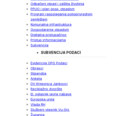
Odbačeni otpad i zaštita životinja
PPUO i plan gosp. otpadom
Program raspolaganja poljoprivrednim
zemljištem
Komunalna infrastruktura
Gospodarenje otpadom
Digitalna pristupačnos
Pristup informacijama
Subvencija
SUBVENCIJA PODACI
Evidencija OPG Podaci
Obrasci
Stipendija
Anketa
DV Krijesnica Jankovci
Reciklažno dvorište
El. oglasnik javne nabave
Europska unija
Vlada RH
Službeni vijesnik Vu-Srij.
Županija