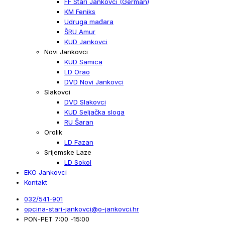
FF Stari Jankovci (German)
KM Feniks
Udruga mađara
ŠRU Amur
KUD Jankovci
Novi Jankovci
KUD Samica
LD Orao
DVD Novi Jankovci
Slakovci
DVD Slakovci
KUD Seljačka sloga
RU Šaran
Orolik
LD Fazan
Srijemske Laze
LD Sokol
EKO Jankovci
Kontakt
032/541-901
opcina-stari-jankovci@o-jankovci.hr
PON-PET 7:00 -15:00