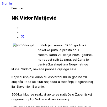
Sign In
Featured
NK Vidor Matijević
Klub je osnovan 1930. godine i
nekoliko puta je prestajao s
radom. Dana 28. lipnja 2004. godine,
na radost svih Lazana, održana je
osnivačka skupština Nogometnog
kluba "Vidor", nekada ponosa cijeloga sela.
Najveći uspjesi kluba su ostvareni 80-ih godina 20.
stoljeća kada se klub natjecao u tadašnjoj Regionalnoj
ligi Slavonije i Baranje.
2004.g. klub se reaktivirao te se natječe u Županijskoj
nogometnoj ligi Vukovarsko-srijemskoj.