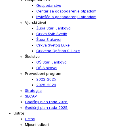
Gospodarstvo
Centar za gospodarenje otpadom
Izvješće o gospodarenju otpadom
Vjerski život
Župa Stari Jankovci
Crkva Svih Svetih
Župa Slakovci
Crkva Svetog Luke
Crkvena Opština S. Laze
Školstvo
OŠ Stari Jankovci
OŠ Slakovci
Provedbeni program
2022-2025
2025-2029
Strategija
SECAP
Godišnji plan rada 2026.
Godišnji plan rada 2025.
Ustroj
Ustroj
Mjesni odbori