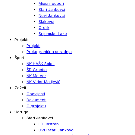
Mjesni odbori
Stari Jankovci
Novi Jankovci
Slakovci
Orolik
Srijemske Laze
Projekti
Projekti
Prekogranična suradnja
Šport
NK HAŠK Sokol
ŠD Croatia
NK Meteor
NK Vidor Matijević
Zaželi
Obavijesti
Dokumenti
O projektu
Udruge
Stari Jankovci
LD Jastreb
DVD Stari Jankovci