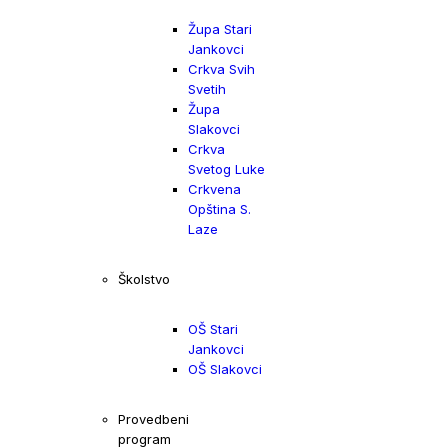
Župa Stari
Jankovci
Crkva Svih
Svetih
Župa
Slakovci
Crkva
Svetog Luke
Crkvena
Opština S.
Laze
Školstvo
OŠ Stari
Jankovci
OŠ Slakovci
Provedbeni
program