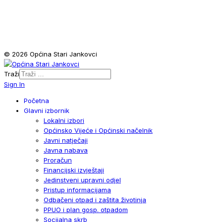
© 2026 Općina Stari Jankovci
Traži
Sign In
Početna
Glavni izbornik
Lokalni izbori
Općinsko Vijeće i Općinski načelnik
Javni natječaji
Javna nabava
Proračun
Financijski izvještaji
Jedinstveni upravni odjel
Pristup informacijama
Odbačeni otpad i zaštita životinja
PPUO i plan gosp. otpadom
Socijalna skrb