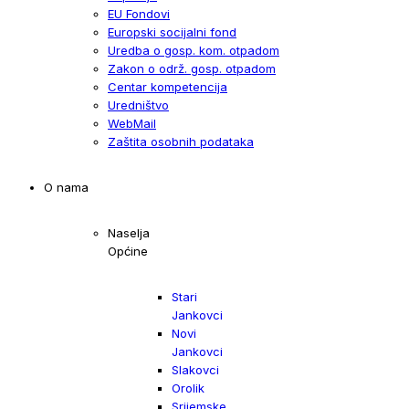
EU Fondovi
Europski socijalni fond
Uredba o gosp. kom. otpadom
Zakon o održ. gosp. otpadom
Centar kompetencija
Uredništvo
WebMail
Zaštita osobnih podataka
O nama
Naselja
Općine
Stari
Jankovci
Novi
Jankovci
Slakovci
Orolik
Srijemske