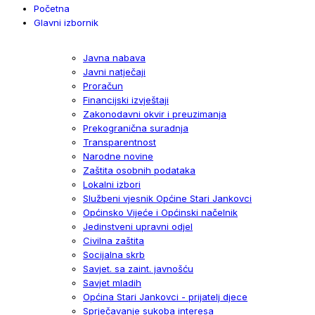
Početna
Glavni izbornik
Javna nabava
Javni natječaji
Proračun
Financijski izvještaji
Zakonodavni okvir i preuzimanja
Prekogranična suradnja
Transparentnost
Narodne novine
Zaštita osobnih podataka
Lokalni izbori
Službeni vjesnik Općine Stari Jankovci
Općinsko Vijeće i Općinski načelnik
Jedinstveni upravni odjel
Civilna zaštita
Socijalna skrb
Savjet. sa zaint. javnošću
Savjet mladih
Općina Stari Jankovci - prijatelj djece
Sprječavanje sukoba interesa