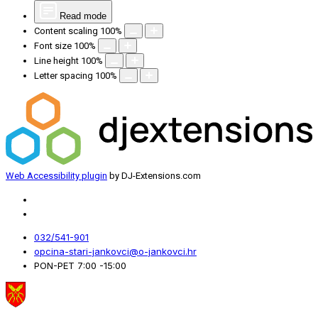
Read mode
Content scaling
100
%
Font size
100
%
Line height
100
%
Letter spacing
100
%
Web Accessibility plugin
by DJ-Extensions.com
032/541-901
opcina-stari-jankovci@o-jankovci.hr
PON-PET 7:00 -15:00