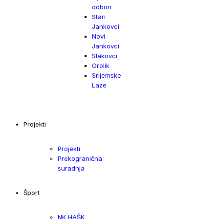
odbori
Stari
Jankovci
Novi
Jankovci
Slakovci
Orolik
Srijemske
Laze
Projekti
Projekti
Prekogranična
suradnja
Šport
NK HAŠK