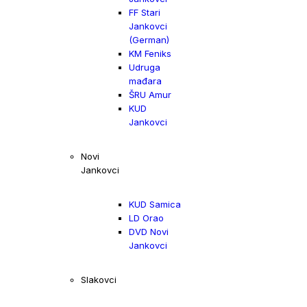
FF Stari
Jankovci
(German)
KM Feniks
Udruga
mađara
ŠRU Amur
KUD
Jankovci
Novi
Jankovci
KUD Samica
LD Orao
DVD Novi
Jankovci
Slakovci