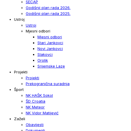
SECAP
Godišnji plan rada 2026.
Godišnji plan rada 2025.
Ustroj
Ustroj
Mjesni odbori
Mjesni odbori
Stari Jankovci
Novi Jankovci
Slakovci
Orolik
Srijemske Laze
Projekti
Projekti
Prekogranična suradnja
Šport
NK HAŠK Sokol
ŠD Croatia
NK Meteor
NK Vidor Matijević
Zaželi
Obavijesti
Dokumenti