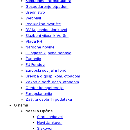
Komunalna infrastruktura
Gospodarenje otpadom
Uredništvo
WebMail
Reciklažno dvorište
DV Krijesnica Jankovci
Službeni vijesnik Vu-Srij.
Vlada RH
Narodne novine
El. oglasnik javne nabave
Županija
EU Fondovi
Europski socijalni fond
Uredba o gosp. kom. otpadom
Zakon o održ. gosp. otpadom
Centar kompetencija
Europska unija
Zaštita osobnih podataka
O nama
Naselja Općine
Stari Jankovci
Novi Jankovci
Slakovci