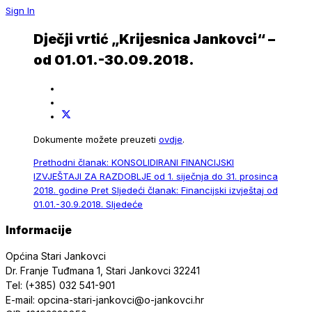
Sign In
Dječji vrtić „Krijesnica Jankovci“ –
od 01.01.-30.09.2018.
Dokumente možete preuzeti
ovdje
.
Prethodni članak: KONSOLIDIRANI FINANCIJSKI
IZVJEŠTAJI ZA RAZDOBLJE od 1. siječnja do 31. prosinca
2018. godine
Pret
Sljedeći članak: Financijski izvještaj od
01.01.-30.9.2018.
Sljedeće
Informacije
Općina Stari Jankovci
Dr. Franje Tuđmana 1, Stari Jankovci 32241
Tel: (+385) 032 541-901
E-mail: opcina-stari-jankovci@o-jankovci.hr