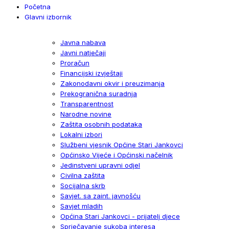
Početna
Glavni izbornik
Javna nabava
Javni natječaji
Proračun
Financijski izvještaji
Zakonodavni okvir i preuzimanja
Prekogranična suradnja
Transparentnost
Narodne novine
Zaštita osobnih podataka
Lokalni izbori
Službeni vjesnik Općine Stari Jankovci
Općinsko Vijeće i Općinski načelnik
Jedinstveni upravni odjel
Civilna zaštita
Socijalna skrb
Savjet. sa zaint. javnošću
Savjet mladih
Općina Stari Jankovci - prijatelj djece
Sprječavanje sukoba interesa