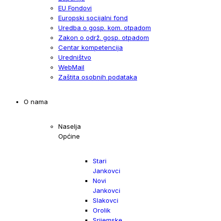
EU Fondovi
Europski socijalni fond
Uredba o gosp. kom. otpadom
Zakon o održ. gosp. otpadom
Centar kompetencija
Uredništvo
WebMail
Zaštita osobnih podataka
O nama
Naselja
Općine
Stari
Jankovci
Novi
Jankovci
Slakovci
Orolik
Srijemske