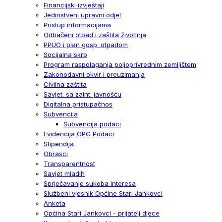
Financijski izvještaji
Jedinstveni upravni odjel
Pristup informacijama
Odbačeni otpad i zaštita životinja
PPUO i plan gosp. otpadom
Socijalna skrb
Program raspolaganja poljoprivrednim zemljištem
Zakonodavni okvir i preuzimanja
Civilna zaštita
Savjet. sa zaint. javnošću
Digitalna pristupačnos
Subvencija
Subvencija podaci
Evidencija OPG Podaci
Stipendija
Obrasci
Transparentnost
Savjet mladih
Sprječavanje sukoba interesa
Službeni vjesnik Općine Stari Jankovci
Anketa
Općina Stari Jankovci - prijatelj djece