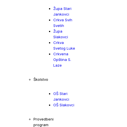
Župa Stari
Jankovci
Crkva Svih
Svetih
Župa
Slakovci
Crkva
Svetog Luke
Crkvena
Opština S.
Laze
Školstvo
OŠ Stari
Jankovci
OŠ Slakovci
Provedbeni
program