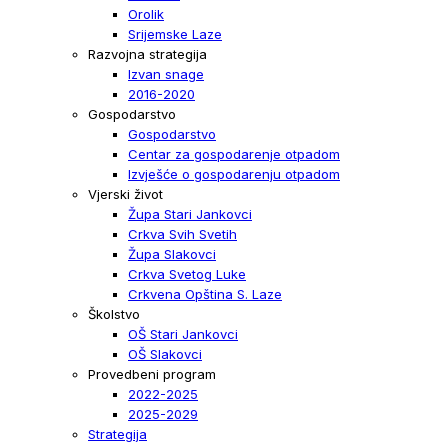
Orolik
Srijemske Laze
Razvojna strategija
Izvan snage
2016-2020
Gospodarstvo
Gospodarstvo
Centar za gospodarenje otpadom
Izvješće o gospodarenju otpadom
Vjerski život
Župa Stari Jankovci
Crkva Svih Svetih
Župa Slakovci
Crkva Svetog Luke
Crkvena Opština S. Laze
Školstvo
OŠ Stari Jankovci
OŠ Slakovci
Provedbeni program
2022-2025
2025-2029
Strategija