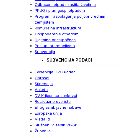
Odbačeni otpad i zaštita životinja
PPUO i plan gosp. otpadom
Program raspolaganja poljoprivrednim
zemljištem
Komunalna infrastruktura
Gospodarenje otpadom
Digitalna pristupačnos
Pristup informacijama
Subvencija
SUBVENCIJA PODACI
Evidencija OPG Podaci
Obrasci
Stipendija
Anketa
DV Krijesnica Jankovci
Reciklažno dvorište
El. oglasnik javne nabave
Europska unija
Vlada RH
Službeni vijesnik Vu-Srij.
Županija