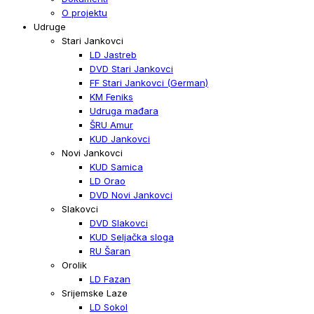
O projektu
Udruge
Stari Jankovci
LD Jastreb
DVD Stari Jankovci
FF Stari Jankovci (German)
KM Feniks
Udruga mađara
ŠRU Amur
KUD Jankovci
Novi Jankovci
KUD Samica
LD Orao
DVD Novi Jankovci
Slakovci
DVD Slakovci
KUD Seljačka sloga
RU Šaran
Orolik
LD Fazan
Srijemske Laze
LD Sokol