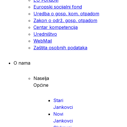
Europski socijalni fond
Uredba o gosp. kom. otpadom
Zakon o održ. gosp. otpadom
Centar kompetencija
Uredništvo
WebMail
Zaštita osobnih podataka
O nama
Naselja
Općine
Stari
Jankovci
Novi
Jankovci