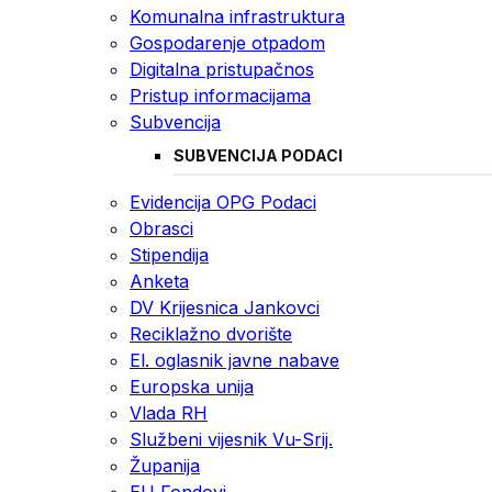
Komunalna infrastruktura
Gospodarenje otpadom
Digitalna pristupačnos
Pristup informacijama
Subvencija
SUBVENCIJA PODACI
Evidencija OPG Podaci
Obrasci
Stipendija
Anketa
DV Krijesnica Jankovci
Reciklažno dvorište
El. oglasnik javne nabave
Europska unija
Vlada RH
Službeni vijesnik Vu-Srij.
Županija
EU Fondovi