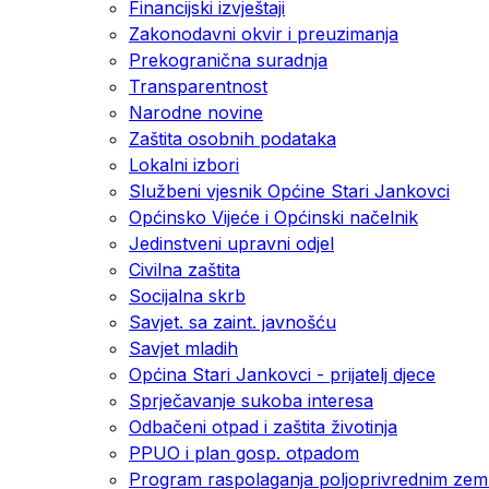
Financijski izvještaji
Zakonodavni okvir i preuzimanja
Prekogranična suradnja
Transparentnost
Narodne novine
Zaštita osobnih podataka
Lokalni izbori
Službeni vjesnik Općine Stari Jankovci
Općinsko Vijeće i Općinski načelnik
Jedinstveni upravni odjel
Civilna zaštita
Socijalna skrb
Savjet. sa zaint. javnošću
Savjet mladih
Općina Stari Jankovci - prijatelj djece
Sprječavanje sukoba interesa
Odbačeni otpad i zaštita životinja
PPUO i plan gosp. otpadom
Program raspolaganja poljoprivrednim zeml