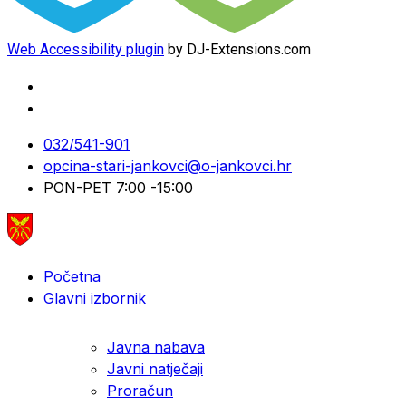
Web Accessibility plugin
by DJ-Extensions.com
032/541-901
opcina-stari-jankovci@o-jankovci.hr
PON-PET 7:00 -15:00
Početna
Glavni izbornik
Javna nabava
Javni natječaji
Proračun