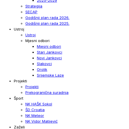
2025-2029
Strategija
SECAP
Godišnji plan rada 2026.
Godišnji plan rada 2025.
Ustroj
Ustroj
Mjesni odbori
Mjesni odbori
Stari Jankovci
Novi Jankovci
Slakovci
Orolik
Srijemske Laze
Projekti
Projekti
Prekogranična suradnja
Šport
NK HAŠK Sokol
ŠD Croatia
NK Meteor
NK Vidor Matijević
Zaželi