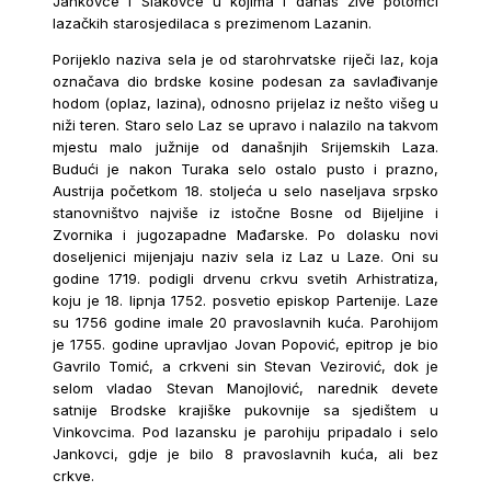
Jankovce i Slakovce u kojima i danas žive potomci
lazačkih starosjedilaca s prezimenom Lazanin.
Porijeklo naziva sela je od starohrvatske riječi laz, koja
označava dio brdske kosine podesan za savlađivanje
hodom (oplaz, lazina), odnosno prijelaz iz nešto višeg u
niži teren. Staro selo Laz se upravo i nalazilo na takvom
mjestu malo južnije od današnjih Srijemskih Laza.
Budući je nakon Turaka selo ostalo pusto i prazno,
Austrija početkom 18. stoljeća u selo naseljava srpsko
stanovništvo najviše iz istočne Bosne od Bijeljine i
Zvornika i jugozapadne Mađarske. Po dolasku novi
doseljenici mijenjaju naziv sela iz Laz u Laze. Oni su
godine 1719. podigli drvenu crkvu svetih Arhistratiza,
koju je 18. lipnja 1752. posvetio episkop Partenije. Laze
su 1756 godine imale 20 pravoslavnih kuća. Parohijom
je 1755. godine upravljao Jovan Popović, epitrop je bio
Gavrilo Tomić, a crkveni sin Stevan Vezirović, dok je
selom vladao Stevan Manojlović, narednik devete
satnije Brodske krajiške pukovnije sa sjedištem u
Vinkovcima. Pod lazansku je parohiju pripadalo i selo
Jankovci, gdje je bilo 8 pravoslavnih kuća, ali bez
crkve.