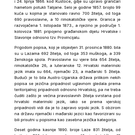
i 24. lipnja 1866. kod Kustoce, gdje su upravo graničari
hametom potukli Talijane. Selo je godine 1857. brojilo 99
kuća u kojima je stanovalo ravno 700 žitelja, od toga
690 pravoslavne, a 10 rimokatoličke vjere. Granica je
razvojačena 1. listopada 1873., a njezino je područje 1.
kolovoza 1881. pripojeno građanskom dijelu Hrvatske i
Slavonije odnosno tzv. Provincijalu.
Prigodom popisa, koji je objavljen 31. prosinca 1880. bila
su u Lazama 692 žitelja, od toga 353 muškoga, a 339
ženskoga spola. Pravoslavne su vjere bila 654 žitelja,
rimokatoličke 26, a luteranske 12. Hrvatski materinski
jezik imala su 664, njemački 23, a mađarski 5 žitelja.
Budući je to bila Austro-Ugarska država prilikom nekih
popisa se jezična pripadnost uglavnom gledala prema
teritorijalnoj pripadnosti odnosno Hrvatskoj, pa ne treba
čuditi zašto je većina pravoslavnih žitelja svrstana pod
hrvatski materinski jezik, iako se prema vjerskoj
pripadnosti vidi da je to zapravo srpski jezik. S obzirom
na državu njemački i mađarski jezici kao favorizirani su
bili prisutni u popisima kao zasebna jezička kategorija.
Deset godina kasnije 1890. broje Laze 831 žitelja, od