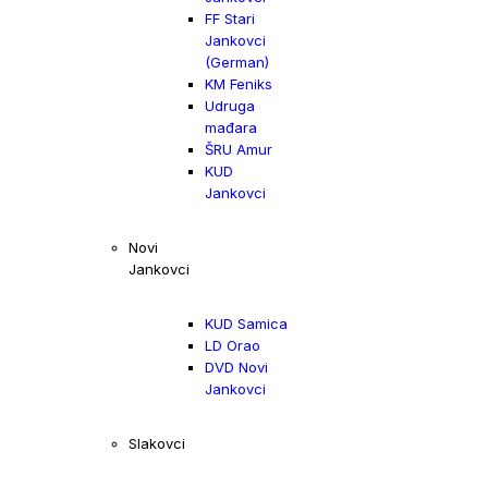
FF Stari
Jankovci
(German)
KM Feniks
Udruga
mađara
ŠRU Amur
KUD
Jankovci
Novi
Jankovci
KUD Samica
LD Orao
DVD Novi
Jankovci
Slakovci