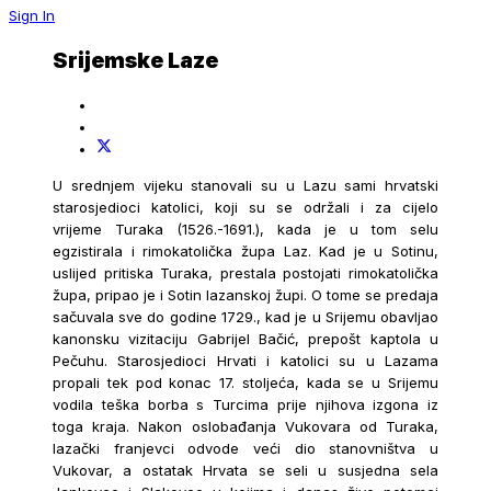
Sign In
Srijemske Laze
U srednjem vijeku stanovali su u Lazu sami hrvatski
starosjedioci katolici, koji su se održali i za cijelo
vrijeme Turaka (1526.-1691.), kada je u tom selu
egzistirala i rimokatolička župa Laz. Kad je u Sotinu,
uslijed pritiska Turaka, prestala postojati rimokatolička
župa, pripao je i Sotin lazanskoj župi. O tome se predaja
sačuvala sve do godine 1729., kad je u Srijemu obavljao
kanonsku vizitaciju Gabrijel Bačić, prepošt kaptola u
Pečuhu. Starosjedioci Hrvati i katolici su u Lazama
propali tek pod konac 17. stoljeća, kada se u Srijemu
vodila teška borba s Turcima prije njihova izgona iz
toga kraja. Nakon oslobađanja Vukovara od Turaka,
lazački franjevci odvode veći dio stanovništva u
Vukovar, a ostatak Hrvata se seli u susjedna sela