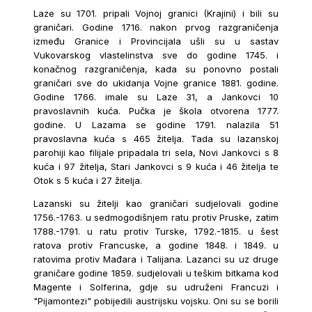
Laze su 1701. pripali Vojnoj granici (Krajini) i bili su
graničari. Godine 1716. nakon prvog razgraničenja
između Granice i Provincijala ušli su u sastav
Vukovarskog vlastelinstva sve do godine 1745. i
konačnog razgraničenja, kada su ponovno postali
graničari sve do ukidanja Vojne granice 1881. godine.
Godine 1766. imale su Laze 31, a Jankovci 10
pravoslavnih kuća. Pučka je škola otvorena 1777.
godine. U Lazama se godine 1791. nalazila 51
pravoslavna kuća s 465 žitelja. Tada su lazanskoj
parohiji kao filijale pripadala tri sela, Novi Jankovci s 8
kuća i 97 žitelja, Stari Jankovci s 9 kuća i 46 žitelja te
Otok s 5 kuća i 27 žitelja.
Lazanski su žitelji kao graničari sudjelovali godine
1756.-1763. u sedmogodišnjem ratu protiv Pruske, zatim
1788.-1791. u ratu protiv Turske, 1792.-1815. u šest
ratova protiv Francuske, a godine 1848. i 1849. u
ratovima protiv Mađara i Talijana. Lazanci su uz druge
graničare godine 1859. sudjelovali u teškim bitkama kod
Magente i Solferina, gdje su udruženi Francuzi i
"Pijamontezi" pobijedili austrijsku vojsku. Oni su se borili