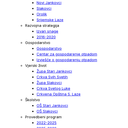
Novi Jankovci
Slakovci
Orolik
Srijemske Laze
Razvojna strategija
Izvan snage
2016-2020
Gospodarstvo
Gospodarstvo
Centar za gospodarenje otpadom
Izvješće o gospodarenju otpadom
Vjerski život
Župa Stari Jankovci
Crkva Svih Svetih
Župa Slakovci
Crkva Svetog Luke
Crkvena Opština S. Laze
Školstvo
OŠ Stari Jankovci
OŠ Slakovci
Provedbeni program
2022-2025