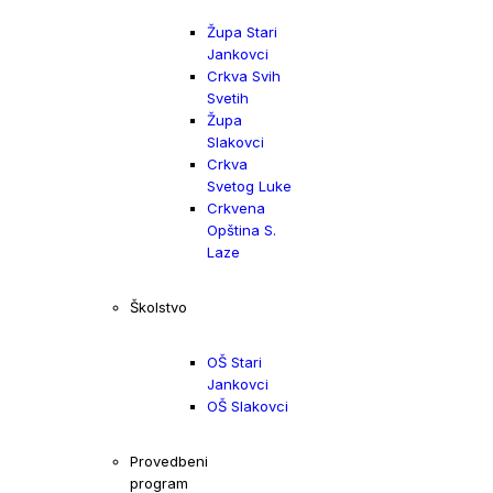
Župa Stari
Jankovci
Crkva Svih
Svetih
Župa
Slakovci
Crkva
Svetog Luke
Crkvena
Opština S.
Laze
Školstvo
OŠ Stari
Jankovci
OŠ Slakovci
Provedbeni
program