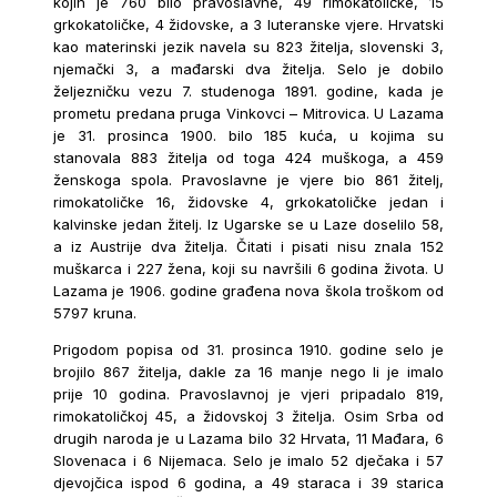
kojih je 760 bilo pravoslavne, 49 rimokatoličke, 15
grkokatoličke, 4 židovske, a 3 luteranske vjere. Hrvatski
kao materinski jezik navela su 823 žitelja, slovenski 3,
njemački 3, a mađarski dva žitelja. Selo je dobilo
željezničku vezu 7. studenoga 1891. godine, kada je
prometu predana pruga Vinkovci – Mitrovica. U Lazama
je 31. prosinca 1900. bilo 185 kuća, u kojima su
stanovala 883 žitelja od toga 424 muškoga, a 459
ženskoga spola. Pravoslavne je vjere bio 861 žitelj,
rimokatoličke 16, židovske 4, grkokatoličke jedan i
kalvinske jedan žitelj. Iz Ugarske se u Laze doselilo 58,
a iz Austrije dva žitelja. Čitati i pisati nisu znala 152
muškarca i 227 žena, koji su navršili 6 godina života. U
Lazama je 1906. godine građena nova škola troškom od
5797 kruna.
Prigodom popisa od 31. prosinca 1910. godine selo je
brojilo 867 žitelja, dakle za 16 manje nego li je imalo
prije 10 godina. Pravoslavnoj je vjeri pripadalo 819,
rimokatoličkoj 45, a židovskoj 3 žitelja. Osim Srba od
drugih naroda je u Lazama bilo 32 Hrvata, 11 Mađara, 6
Slovenaca i 6 Nijemaca. Selo je imalo 52 dječaka i 57
djevojčica ispod 6 godina, a 49 staraca i 39 starica