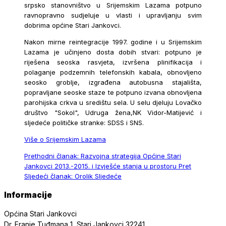
srpsko stanovništvo u Srijemskim Lazama potpuno
ravnopravno sudjeluje u vlasti i upravljanju svim
dobrima općine Stari Jankovci.
Nakon mirne reintegracije 1997. godine i u Srijemskim
Lazama je učinjeno dosta dobih stvari: potpuno je
riješena seoska rasvjeta, izvršena plinifikacija i
polaganje podzemnih telefonskih kabala, obnovljeno
seosko groblje, izgrađena autobusna stajališta,
popravljane seoske staze te potpuno izvana obnovljena
parohijska crkva u središtu sela. U selu djeluju Lovačko
društvo "Sokol", Udruga žena,NK Vidor-Matijević i
sljedeće političke stranke: SDSS i SNS.
Više o Srijemskim Lazama
Prethodni članak: Razvojna strategija Općine Stari
Jankovci 2013.-2015. i Izvješće stanja u prostoru
Pret
Sljedeći članak: Orolik
Sljedeće
Informacije
Općina Stari Jankovci
Dr. Franje Tuđmana 1, Stari Jankovci 32241