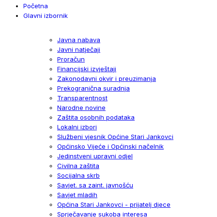
Početna
Glavni izbornik
Javna nabava
Javni natječaji
Proračun
Financijski izvještaji
Zakonodavni okvir i preuzimanja
Prekogranična suradnja
Transparentnost
Narodne novine
Zaštita osobnih podataka
Lokalni izbori
Službeni vjesnik Općine Stari Jankovci
Općinsko Vijeće i Općinski načelnik
Jedinstveni upravni odjel
Civilna zaštita
Socijalna skrb
Savjet. sa zaint. javnošću
Savjet mladih
Općina Stari Jankovci - prijatelj djece
Sprječavanje sukoba interesa