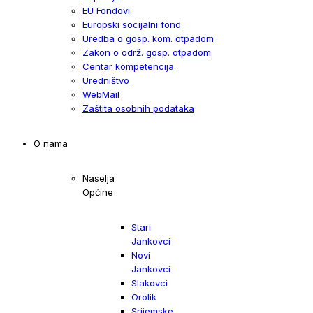
EU Fondovi
Europski socijalni fond
Uredba o gosp. kom. otpadom
Zakon o održ. gosp. otpadom
Centar kompetencija
Uredništvo
WebMail
Zaštita osobnih podataka
O nama
Naselja
Općine
Stari
Jankovci
Novi
Jankovci
Slakovci
Orolik
Srijemske