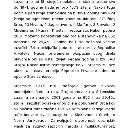
Lazama je od 18. stoljeća polako, ali stalno rastao sve
do 1971. godine kada je bilo 1073 žitelja. Nakon toga
počinje pad broja stanovnika da bi 1991. godine bilo 924
žitelja sa sljedećom nacionalnom strukturom: 871 žitelj
Srba, 23 Hrvata, 9 Jugoslavena, 4 Mađara, 3 Slovaka, 2
Muslimana, 1 Rusin i 11 ostali i nepoznato. Nakon popisa
2001. možemo konstatirati pad broja stanovnika na 652
odnosno za 29,4%. Godine 1991. se nažalost većina
lazačkih Srba priključila pobuni i ratu protiv Republike
Hrvatske. Nakon privremene okupacije ovog dijela
Slavonije oni su ostali živjeti sedam godina u tzv. SAO
Krajini. Nakon mirne reintegracije 1997. i Srijemske Laze
ulaze u sastav teritorija Republike Hrvatske odnosno
općine Stari Jankovci.
Srijemske Laze nisu doživjele gotovo nikakvu
materijalnu štetu u ratu. Broj stanovnika u Srijemskim
Lazama se smanjio 2001. godine na 652 ili za 29,4%,
što je i rezultat odlaska onog dijela pobunjenih Srba koji
su počinili ratne zločine i velike kriminalne radnje krađe
tuđe imovine svojih susjeda iz Slakovaca i Starih te
Novih Jankovaca. Zahvaljujući otvorenosti općinskih
vlasti za suživot različitih naroda i multikulturalnost,