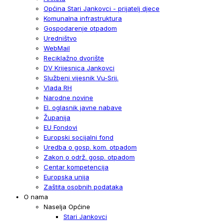
Općina Stari Jankovci - prijatelj djece
Komunalna infrastruktura
Gospodarenje otpadom
Uredništvo
WebMail
Reciklažno dvorište
DV Krijesnica Jankovci
Službeni vijesnik Vu-Srij.
Vlada RH
Narodne novine
El. oglasnik javne nabave
Županija
EU Fondovi
Europski socijalni fond
Uredba o gosp. kom. otpadom
Zakon o održ. gosp. otpadom
Centar kompetencija
Europska unija
Zaštita osobnih podataka
O nama
Naselja Općine
Stari Jankovci