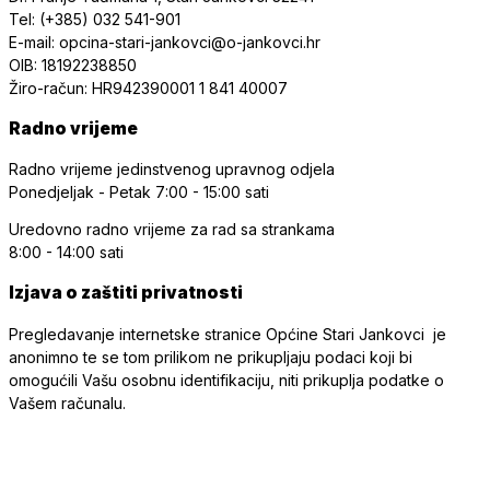
Tel: (+385) 032 541-901
E-mail: opcina-stari-jankovci@o-jankovci.hr
OIB: 18192238850
Žiro-račun: HR942390001 1 841 40007
Radno vrijeme
Radno vrijeme jedinstvenog upravnog odjela
Ponedjeljak - Petak
7:00 - 15:00 sati
Uredovno radno vrijeme
za rad sa strankama
8:00 - 14:00 sati
Izjava o zaštiti privatnosti
Pregledavanje internetske stranice Općine Stari Jankovci je
anonimno te se tom prilikom ne prikupljaju podaci koji bi
omogućili Vašu osobnu identifikaciju, niti prikuplja podatke o
Vašem računalu.