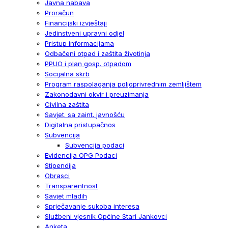
Javna nabava
Proračun
Financijski izvještaji
Jedinstveni upravni odjel
Pristup informacijama
Odbačeni otpad i zaštita životinja
PPUO i plan gosp. otpadom
Socijalna skrb
Program raspolaganja poljoprivrednim zemljištem
Zakonodavni okvir i preuzimanja
Civilna zaštita
Savjet. sa zaint. javnošću
Digitalna pristupačnos
Subvencija
Subvencija podaci
Evidencija OPG Podaci
Stipendija
Obrasci
Transparentnost
Savjet mladih
Sprječavanje sukoba interesa
Službeni vjesnik Općine Stari Jankovci
Anketa