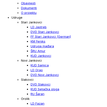
Obavijesti
Dokumenti
O projektu
Udruge
Stari Jankovci
LD Jastreb
DVD Stari Jankovci
FF Stari Jankovci (German)
KM Feniks
Udruga mađara
ŠRU Amur
KUD Jankovci
Novi Jankovci
KUD Samica
LD Orao
DVD Novi Jankovci
Slakovci
DVD Slakovci
KUD Seljačka sloga
RU Šaran
Orolik
LD Fazan