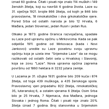
iznad 60 godina. Čitati i pisati nije znalo 114 muških i 149
ženskih žitelja, koji su navršili 6 godina života. Laze su
31. siječnja 1921. brojile 866 žitelja, od kojih je 846 bilo
pravoslavne, 18 rimokatoličke i dva grkokatoličke vjere.
Pored Srba od ostalih naroda je bilo 12 Hrvata, 6
Mađara, jedan Slovenac, jedan Rusin i jedan Rus.
Otkako je 1873. godine Granica razvojačena, spadale
su Laze pod upravnu općinu u Mirkovcima. Kada se pak
odijeliše 1911. godine od Mirkovaca (kada i Novi
Jankovci) uredile su Laze posebnu svoju upravnu
općinju koja je uzela ime "Srijemske Laze" da se mogu
razlikovati od ostalih četiri sela u Hrvatskoj i Slavoniji,
koja se zovu "Laze". Nova upravna općina zaprema
površinu od 1860 hektara ili 3232 jutara zemlje.
U Lazama je 31. ožujka 1931. godine bilo 209 kuća i 874
žitelja, od toga 439 muškoga, a 435 ženskoga spola.
Pravoslavnoj vjeri pripadahu 822 žitelja, rimokatoličkoj
35, luteranskoj 6, a ostalim vjerama 6 žitelja. Osim Srba
bilo je 25 Hrvata, 7 Nijemaca, dva Mađara, jednoga
Slovaka i jednog Roma. Čitati i pisati nije znalo 20%
žitelja iznad 7 godina. Broj stanovnika u Srijemskim