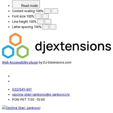
Read mode
Content scaling
100
%
Font size
100
%
Line height
100
%
Letter spacing
100
%
Web Accessibility plugin
by DJ-Extensions.com
032/541-901
opcina-stari-jankovci@o-jankovci.hr
PON-PET 7:00 -15:00