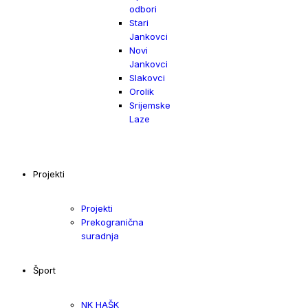
odbori
Stari
Jankovci
Novi
Jankovci
Slakovci
Orolik
Srijemske
Laze
Projekti
Projekti
Prekogranična
suradnja
Šport
NK HAŠK