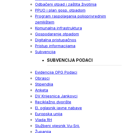
Odbačeni otpad i zaštita životinja
PPUO i plan gosp. otpadom
Program raspolaganja poljoprivrednim
zemljištem
Komunalna infrastruktura
Gospodarenje otpadom
Digitalna pristupačnos
Pristup informacijama
Subvencija
SUBVENCIJA PODACI
Evidencija OPG Podaci
Obrasci
Stipendija
Anketa
DV Krijesnica Jankovci
Reciklažno dvorište
El. oglasnik javne nabave
Europska unija
Vlada RH
Službeni vijesnik Vu-Srij.
Županija