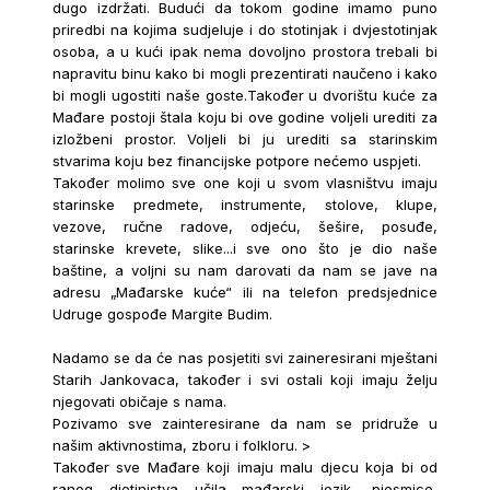
dugo izdržati. Budući da tokom godine imamo puno
priredbi na kojima sudjeluje i do stotinjak i dvjestotinjak
osoba, a u kući ipak nema dovoljno prostora trebali bi
napravitu binu kako bi mogli prezentirati naučeno i kako
bi mogli ugostiti naše goste.Također u dvorištu kuće za
Mađare postoji štala koju bi ove godine voljeli urediti za
izložbeni prostor. Voljeli bi ju urediti sa starinskim
stvarima koju bez financijske potpore nećemo uspjeti.
Također molimo sve one koji u svom vlasništvu imaju
starinske predmete, instrumente, stolove, klupe,
vezove, ručne radove, odjeću, šešire, posuđe,
starinske krevete, slike...i sve ono što je dio naše
baštine, a voljni su nam darovati da nam se jave na
adresu „Mađarske kuće“ ili na telefon predsjednice
Udruge gospođe Margite Budim.
Nadamo se da će nas posjetiti svi zaineresirani mještani
Starih Jankovaca, također i svi ostali koji imaju želju
njegovati običaje s nama.
Pozivamo sve zainteresirane da nam se pridruže u
našim aktivnostima, zboru i folkloru. >
Također sve Mađare koji imaju malu djecu koja bi od
ranog djetinjstva učila mađarski jezik, pjesmice,