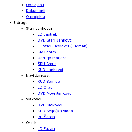
Obavijesti
Dokumenti
O projektu
Udruge
Stari Jankovci
LD Jastreb
DVD Stari Jankovci
FF Stari Jankovci (German)
KM Feniks
Udruga mađara
ŠRU Amur
KUD Jankovci
Novi Jankovci
KUD Samica
LD Orao
DVD Novi Jankovci
Slakovci
DVD Slakovci
KUD Seljačka sloga
RU Šaran
Orolik
LD Fazan