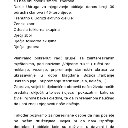
su baš oni otvorili smotru zborova.
Dakle Udruga za njegovanje običaja danas broji 30
odraslih članova i 45-tero djece.
Trenutno u Udruzi aktivno djeluje:
Ženski zbor
Odrasla folklorna skupina
Dječji zbor
Dječja folklorna skupina
Dječja igraona
Planiramo pokrenuti rad( grupe) sa zainteresiranim
mještanima, pod nazivom „Vrijedne ruke“ ( ručni rad –
heklanje, vezanje, pripremanje starinskih ukrasa za
ukrašavanje u doba blagdana Božića,...farbanje
uskrsnih jaja , pripremanje starinskih jela, kolača,....).
Zapravo, voljeli bi djelomično obnoviti način života naših
predaka, uključiti u to sve i djecu i pokazati im kako su
živjeli njihovi bake i djedovi, te da ih vremenom naučimo
da i oni znaju njegovati naše običaje.
Također pozivamo zainteresirane osobe da nas posjete
na našim druženjima. Voljeli bi da nam ispričaju
događaje i običaje koje su doživjeli u davnini i da