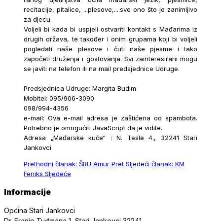
recitacije, pitalice, ...plesove,....sve ono što je zanimljivo
za djecu.
Voljeli bi kada bi uspjeli ostvariti kontakt s Mađarima iz
drugih država, te također i onim grupama koji bi voljeli
pogledati naše plesove i čuti naše pjesme i tako
započeti druženja i gostovanja. Svi zainteresirani mogu
se javiti na telefon ili na mail predsjednice Udruge.
Predsjednica Udruge: Margita Budim
Mobitel:
095/906-3090
098/994-4356
e-mail:
Ova e-mail adresa je zaštićena od spambota.
Potrebno je omogućiti JavaScript da je vidite.
Adresa „Mađarske kuće“ : N. Tesle 4., 32241 Stari
Jankovci
Prethodni članak: ŠRU Amur
Pret
Sljedeći članak: KM
Feniks
Sljedeće
Informacije
Općina Stari Jankovci
Dr. Franje Tuđmana 1, Stari Jankovci 32241