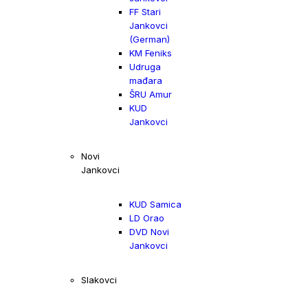
FF Stari
Jankovci
(German)
KM Feniks
Udruga
mađara
ŠRU Amur
KUD
Jankovci
Novi
Jankovci
KUD Samica
LD Orao
DVD Novi
Jankovci
Slakovci