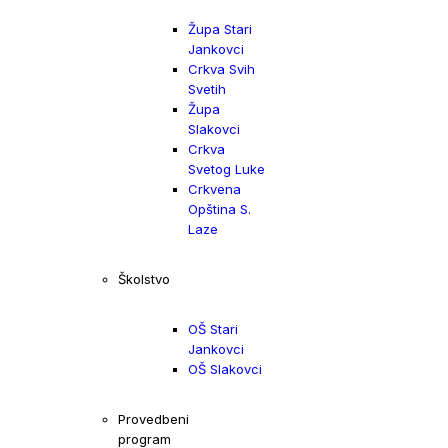
Župa Stari
Jankovci
Crkva Svih
Svetih
Župa
Slakovci
Crkva
Svetog Luke
Crkvena
Opština S.
Laze
Školstvo
OŠ Stari
Jankovci
OŠ Slakovci
Provedbeni
program