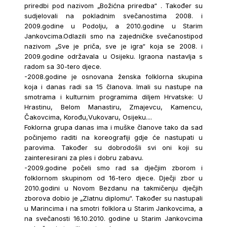
priredbi pod nazivom „Božićna priredba“ . Također su
sudjelovali na pokladnim svečanostima 2008. i
2009.godine u Podolju, a 2010.godine u Starim
Jankovcima.Odlazili smo na zajedničke svečanostipod
nazivom „Sve je priča, sve je igra“ koja se 2008. i
2009.godine održavala u Osijeku. Igraona nastavlja s
radom sa 30-tero djece.
-2008.godine je osnovana ženska folklorna skupina
koja i danas radi sa 15 članova. Imali su nastupe na
smotrama i kulturnim programima diljem Hrvatske: U
Hrastinu, Belom Manastiru, Zmajevcu, Kamencu,
Čakovcima, Korođu,Vukovaru, Osijeku....
Foklorna grupa danas ima i muške članove tako da sad
počinjemo raditi na koreografiji gdje će nastupati u
parovima. Također su dobrodošli svi oni koji su
zainteresirani za ples i dobru zabavu.
-2009.godine počeli smo rad sa dječjim zborom i
folklornom skupinom od 16-tero djece. Dječji zbor u
2010.godini u Novom Bezdanu na takmičenju dječjih
zborova dobio je „Zlatnu diplomu“. Također su nastupali
u Marincima i na smotri folklora u Starim Jankovcima, a
na svečanosti 16.10.2010. godine u Starim Jankovcima