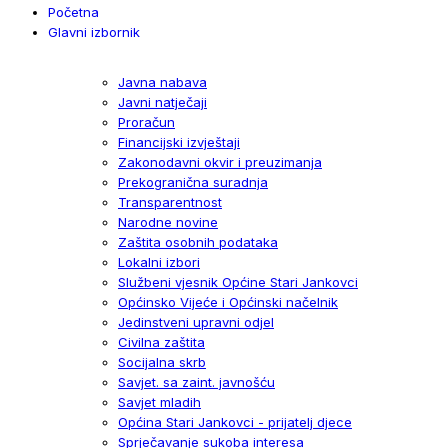
Početna
Glavni izbornik
Javna nabava
Javni natječaji
Proračun
Financijski izvještaji
Zakonodavni okvir i preuzimanja
Prekogranična suradnja
Transparentnost
Narodne novine
Zaštita osobnih podataka
Lokalni izbori
Službeni vjesnik Općine Stari Jankovci
Općinsko Vijeće i Općinski načelnik
Jedinstveni upravni odjel
Civilna zaštita
Socijalna skrb
Savjet. sa zaint. javnošću
Savjet mladih
Općina Stari Jankovci - prijatelj djece
Sprječavanje sukoba interesa