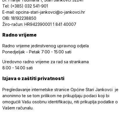
Tel: (+385) 032 541-901
E-mail: opcina-stari-jankovci@o-jankovci.hr
OIB: 18192238850
Žiro-račun: HR942390001 1 841 40007
Radno vrijeme
Radno vrijeme jedinstvenog upravnog odjela
Ponedjeljak - Petak
7:00 - 15:00 sati
Uredovno radno vrijeme
za rad sa strankama
8:00 - 14:00 sati
Izjava o zaštiti privatnosti
Pregledavanje internetske stranice Općine Stari Jankovci je
anonimno te se tom prilikom ne prikupljaju podaci koji bi
omogućili Vašu osobnu identifikaciju, niti prikuplja podatke o
Vašem računalu.