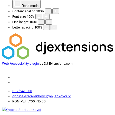
Read mode
Content scaling
100
%
Font size
100
%
Line height
100
%
Letter spacing
100
%
Web Accessibility plugin
by DJ-Extensions.com
032/541-901
opcina-stari-jankovci@o-jankovci.hr
PON-PET 7:00 -15:00