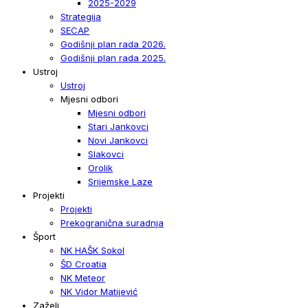
2025-2029
Strategija
SECAP
Godišnji plan rada 2026.
Godišnji plan rada 2025.
Ustroj
Ustroj
Mjesni odbori
Mjesni odbori
Stari Jankovci
Novi Jankovci
Slakovci
Orolik
Srijemske Laze
Projekti
Projekti
Prekogranična suradnja
Šport
NK HAŠK Sokol
ŠD Croatia
NK Meteor
NK Vidor Matijević
Zaželi