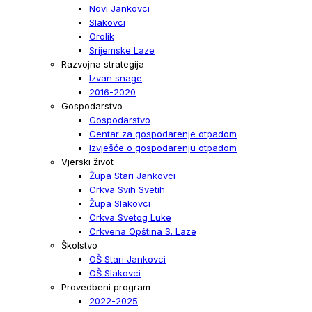
Novi Jankovci
Slakovci
Orolik
Srijemske Laze
Razvojna strategija
Izvan snage
2016-2020
Gospodarstvo
Gospodarstvo
Centar za gospodarenje otpadom
Izvješće o gospodarenju otpadom
Vjerski život
Župa Stari Jankovci
Crkva Svih Svetih
Župa Slakovci
Crkva Svetog Luke
Crkvena Opština S. Laze
Školstvo
OŠ Stari Jankovci
OŠ Slakovci
Provedbeni program
2022-2025