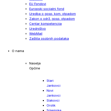
EU Fondovi
Europski socijalni fond
Uredba o gosp. kom. otpadom
Zakon o održ. gosp. otpadom
Centar kompetencija
Uredništvo
WebMail
Zaštita osobnih podataka
O nama
Naselja
Općine
Stari
Jankovci
Novi
Jankovci
Slakovci
Orolik
Srijemske