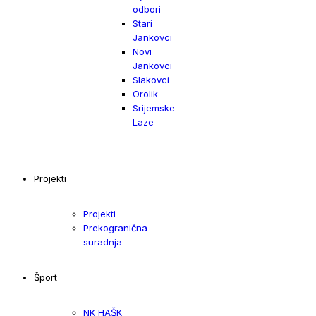
odbori
Stari
Jankovci
Novi
Jankovci
Slakovci
Orolik
Srijemske
Laze
Projekti
Projekti
Prekogranična
suradnja
Šport
NK HAŠK