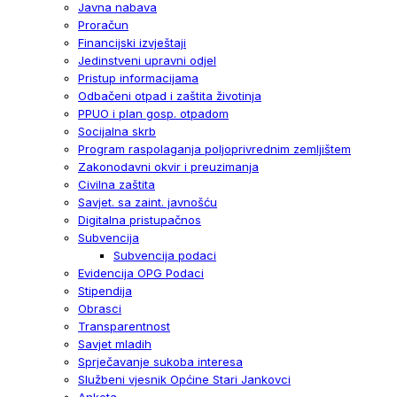
Javna nabava
Proračun
Financijski izvještaji
Jedinstveni upravni odjel
Pristup informacijama
Odbačeni otpad i zaštita životinja
PPUO i plan gosp. otpadom
Socijalna skrb
Program raspolaganja poljoprivrednim zemljištem
Zakonodavni okvir i preuzimanja
Civilna zaštita
Savjet. sa zaint. javnošću
Digitalna pristupačnos
Subvencija
Subvencija podaci
Evidencija OPG Podaci
Stipendija
Obrasci
Transparentnost
Savjet mladih
Sprječavanje sukoba interesa
Službeni vjesnik Općine Stari Jankovci
Anketa