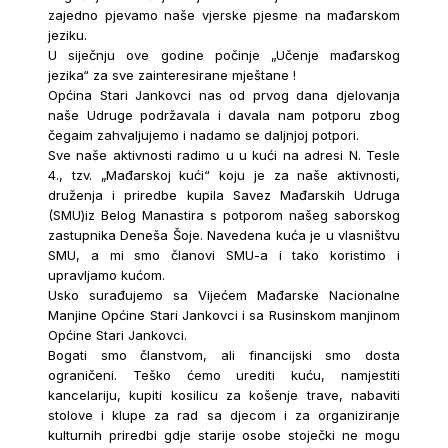
zajedno pjevamo naše vjerske pjesme na mađarskom
jeziku.
U siječnju ove godine počinje „Učenje mađarskog
jezika“ za sve zainteresirane mještane !
Općina Stari Jankovci nas od prvog dana djelovanja
naše Udruge podržavala i davala nam potporu zbog
čegaim zahvaljujemo i nadamo se daljnjoj potpori.
Sve naše aktivnosti radimo u u kući na adresi N. Tesle
4., tzv. „Mađarskoj kući“ koju je za naše aktivnosti,
druženja i priredbe kupila Savez Mađarskih Udruga
(SMU)iz Belog Manastira s potporom našeg saborskog
zastupnika Deneša Šoje. Navedena kuća je u vlasništvu
SMU, a mi smo članovi SMU-a i tako koristimo i
upravljamo kućom.
Usko surađujemo sa Vijećem Mađarske Nacionalne
Manjine Općine Stari Jankovci i sa Rusinskom manjinom
Općine Stari Jankovci.
Bogati smo članstvom, ali financijski smo dosta
ograničeni. Teško ćemo urediti kuću, namjestiti
kancelariju, kupiti kosilicu za košenje trave, nabaviti
stolove i klupe za rad sa djecom i za organiziranje
kulturnih priredbi gdje starije osobe stoječki ne mogu