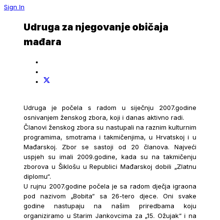
Sign In
Udruga za njegovanje običaja
mađara
Udruga je počela s radom u siječnju 2007.godine
osnivanjem ženskog zbora, koji i danas aktivno radi.
Članovi ženskog zbora su nastupali na raznim kulturnim
programima, smotrama i takmičenjima, u Hrvatskoj i u
Mađarskoj. Zbor se sastoji od 20 članova. Najveći
uspjeh su imali 2009.godine, kada su na takmičenju
zborova u Šiklošu u Republici Mađarskoj dobili „Zlatnu
diplomu“.
U rujnu 2007.godine počela je sa radom dječja igraona
pod nazivom „Bobita“ sa 26-tero djece. Oni svake
godine nastupaju na našim priredbama koju
organiziramo u Starim Jankovcima za „15. Ožujak“ i na