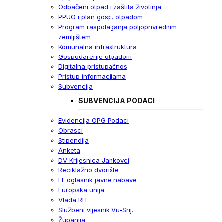
Odbačeni otpad i zaštita životinja
PPUO i plan gosp. otpadom
Program raspolaganja poljoprivrednim
zemljištem
Komunalna infrastruktura
Gospodarenje otpadom
Digitalna pristupačnos
Pristup informacijama
Subvencija
SUBVENCIJA PODACI
Evidencija OPG Podaci
Obrasci
Stipendija
Anketa
DV Krijesnica Jankovci
Reciklažno dvorište
El. oglasnik javne nabave
Europska unija
Vlada RH
Službeni vijesnik Vu-Srij.
Županija