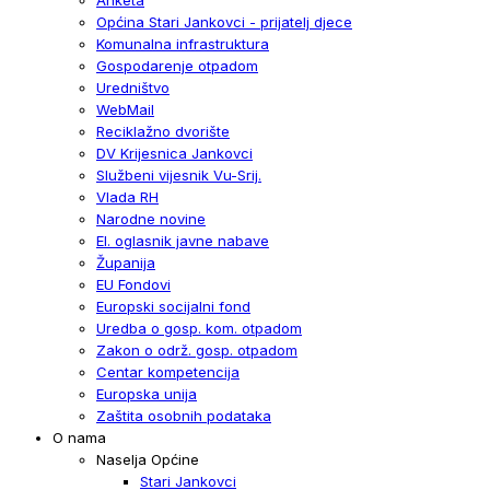
Općina Stari Jankovci - prijatelj djece
Komunalna infrastruktura
Gospodarenje otpadom
Uredništvo
WebMail
Reciklažno dvorište
DV Krijesnica Jankovci
Službeni vijesnik Vu-Srij.
Vlada RH
Narodne novine
El. oglasnik javne nabave
Županija
EU Fondovi
Europski socijalni fond
Uredba o gosp. kom. otpadom
Zakon o održ. gosp. otpadom
Centar kompetencija
Europska unija
Zaštita osobnih podataka
O nama
Naselja Općine
Stari Jankovci