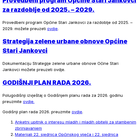
Provedbeni program Općine Stari Jankovci
za razdoblje od 2025. – 2029.
Provedbeni program Općine Stari Jankovci za razdoblje od 2025. –
2029. možete preuzeti
ovdje
.
Strategija zelene urbane obnove Općine
Stari Jankovci
Dokumentaciju Strategije zelene urbane obnove Oćine Stari
Jankovci možete preuzeti ovdje.
GODIŠNJI PLAN RADA 2026.
Polugodišnji izvještaj o Godišnjem planu rada za 2026. godinu
preuzmite
ovdje.
Godišnji plan rada 2026. preuzmite
ovdje
.
Anketni upitnik o interesu mladih i mladih obitelji za stambenim
zbrinjavanjem
Materijali 22. sjednica Općinskog vijeća i 22. sjednica