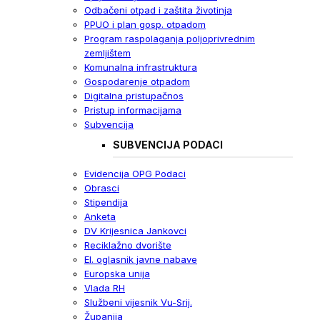
Odbačeni otpad i zaštita životinja
PPUO i plan gosp. otpadom
Program raspolaganja poljoprivrednim
zemljištem
Komunalna infrastruktura
Gospodarenje otpadom
Digitalna pristupačnos
Pristup informacijama
Subvencija
SUBVENCIJA PODACI
Evidencija OPG Podaci
Obrasci
Stipendija
Anketa
DV Krijesnica Jankovci
Reciklažno dvorište
El. oglasnik javne nabave
Europska unija
Vlada RH
Službeni vijesnik Vu-Srij.
Županija