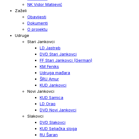
NK Vidor Matijević
Zaželi
Obavijesti
Dokumenti
O projektu
Udruge
Stari Jankovci
LD Jastreb
DVD Stari Jankovci
FF Stari Jankovci (German)
KM Feniks
Udruga mađara
ŠRU Amur
KUD Jankovci
Novi Jankovci
KUD Samica
LD Orao
DVD Novi Jankovci
Slakovci
DVD Slakovci
KUD Seljačka sloga
RU Šaran