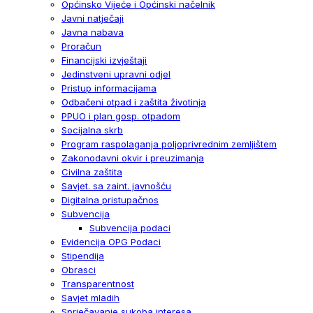
Općinsko Vijeće i Općinski načelnik
Javni natječaji
Javna nabava
Proračun
Financijski izvještaji
Jedinstveni upravni odjel
Pristup informacijama
Odbačeni otpad i zaštita životinja
PPUO i plan gosp. otpadom
Socijalna skrb
Program raspolaganja poljoprivrednim zemljištem
Zakonodavni okvir i preuzimanja
Civilna zaštita
Savjet. sa zaint. javnošću
Digitalna pristupačnos
Subvencija
Subvencija podaci
Evidencija OPG Podaci
Stipendija
Obrasci
Transparentnost
Savjet mladih
Sprječavanje sukoba interesa