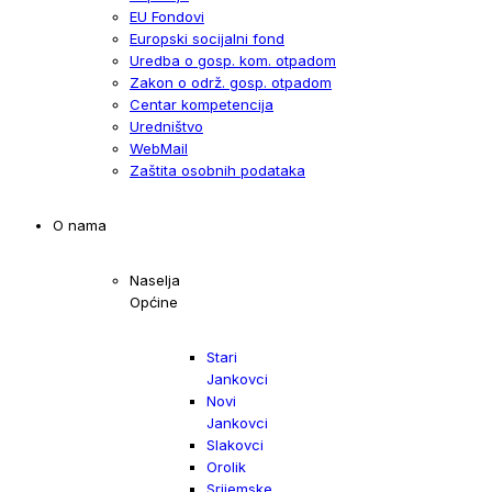
EU Fondovi
Europski socijalni fond
Uredba o gosp. kom. otpadom
Zakon o održ. gosp. otpadom
Centar kompetencija
Uredništvo
WebMail
Zaštita osobnih podataka
O nama
Naselja
Općine
Stari
Jankovci
Novi
Jankovci
Slakovci
Orolik
Srijemske