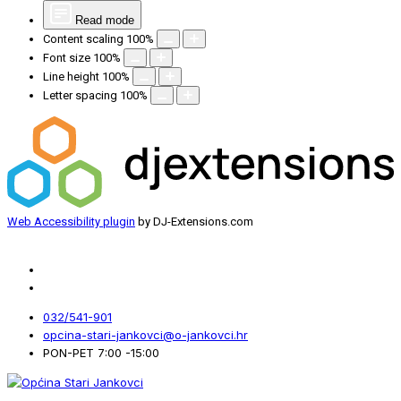
Read mode
Content scaling
100
%
Font size
100
%
Line height
100
%
Letter spacing
100
%
Web Accessibility plugin
by DJ-Extensions.com
032/541-901
opcina-stari-jankovci@o-jankovci.hr
PON-PET 7:00 -15:00