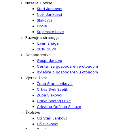
Naselja Općine
Stari Jankovci
Novi Jankovci
Slakovci
Orolik
Srijemske Laze
Razvojna strategija
Izvan snage
2016-2020
Gospodarstvo
Gospodarstvo
Centar za gospodarenje otpadom
Izvješće o gospodarenju otpadom
Vjerski život
Župa Stari Jankovci
Crkva Svih Svetih
Župa Slakovci
Crkva Svetog Luke
Crkvena Opština S. Laze
Školstvo
OŠ Stari Jankovci
OŠ Slakovci