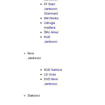
FF Stari
Jankovci
(German)
KM Feniks
Udruga
mađara
ŠRU Amur
KUD
Jankovci
Novi
Jankovci
KUD Samica
LD Orao
DVD Novi
Jankovci
Slakovci