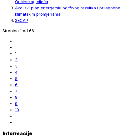
Općinskog vijeća
Akcijski plan energetski održivog razvitka i prilagodbe
klimatskim promjenama
SECAP
Stranica 1 od 66
1
2
3
4
5
6
7
8
9
10
Informacije