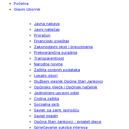
Početna
Glavni izbornik
Javna nabava
Javni natječaji
Proračun
Financijski izvještaji
Zakonodavni okvir i preuzimanja
Prekogranična suradnja
Transparentnost
Narodne novine
Zaštita osobnih podataka
Lokalni izbori
Službeni vjesnik Općine Stari Jankovci
Općinsko Vijeće i Općinski načelnik
Jedinstveni upravni odjel
Civilna zaštita
Socijalna skrb
Savjet. sa zaint. javnošću
Savjet mladih
Općina Stari Jankovci - prijatelj djece
Sprječavanje sukoba interesa