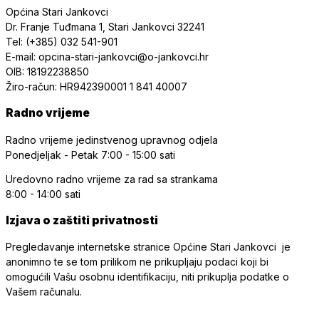
Općina Stari Jankovci
Dr. Franje Tuđmana 1, Stari Jankovci 32241
Tel: (+385) 032 541-901
E-mail: opcina-stari-jankovci@o-jankovci.hr
OIB: 18192238850
Žiro-račun: HR942390001 1 841 40007
Radno vrijeme
Radno vrijeme jedinstvenog upravnog odjela
Ponedjeljak - Petak
7:00 - 15:00 sati
Uredovno radno vrijeme
za rad sa strankama
8:00 - 14:00 sati
Izjava o zaštiti privatnosti
Pregledavanje internetske stranice Općine Stari Jankovci je
anonimno te se tom prilikom ne prikupljaju podaci koji bi
omogućili Vašu osobnu identifikaciju, niti prikuplja podatke o
Vašem računalu.