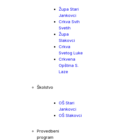
Župa Stari
Jankovci
Crkva Svih
Svetih
Župa
Slakovci
Crkva
Svetog Luke
Crkvena
Opština S.
Laze
Školstvo
OŠ Stari
Jankovci
OŠ Slakovci
Provedbeni
program