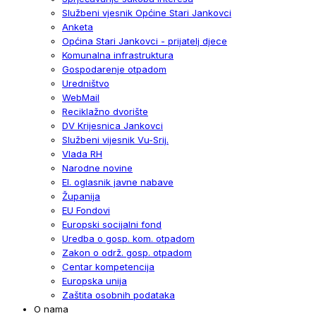
Službeni vjesnik Općine Stari Jankovci
Anketa
Općina Stari Jankovci - prijatelj djece
Komunalna infrastruktura
Gospodarenje otpadom
Uredništvo
WebMail
Reciklažno dvorište
DV Krijesnica Jankovci
Službeni vijesnik Vu-Srij.
Vlada RH
Narodne novine
El. oglasnik javne nabave
Županija
EU Fondovi
Europski socijalni fond
Uredba o gosp. kom. otpadom
Zakon o održ. gosp. otpadom
Centar kompetencija
Europska unija
Zaštita osobnih podataka
O nama