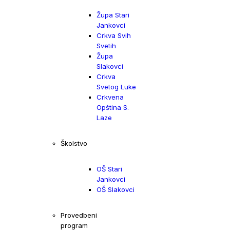
Župa Stari
Jankovci
Crkva Svih
Svetih
Župa
Slakovci
Crkva
Svetog Luke
Crkvena
Opština S.
Laze
Školstvo
OŠ Stari
Jankovci
OŠ Slakovci
Provedbeni
program