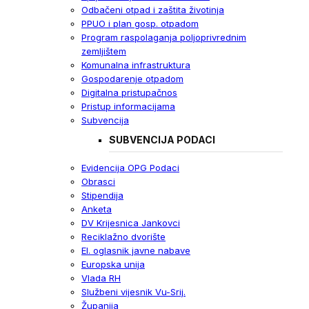
Odbačeni otpad i zaštita životinja
PPUO i plan gosp. otpadom
Program raspolaganja poljoprivrednim
zemljištem
Komunalna infrastruktura
Gospodarenje otpadom
Digitalna pristupačnos
Pristup informacijama
Subvencija
SUBVENCIJA PODACI
Evidencija OPG Podaci
Obrasci
Stipendija
Anketa
DV Krijesnica Jankovci
Reciklažno dvorište
El. oglasnik javne nabave
Europska unija
Vlada RH
Službeni vijesnik Vu-Srij.
Županija