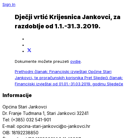
Sign In
Dječji vrtić Krijesnica Jankovci, za
razdoblje od 1.1.-31.3.2019.
Dokumente možete preuzeti
ovdje
.
Prethodni članak: Financijski izvještaji Općine Stari
Jankovci, te proračunskih korisnika
Pret
Sljedeći članak:
Financijski izvještaj od 01.01.-31.03.2019. godinu
Sljedeće
Informacije
Općina Stari Jankovci
Dr. Franje Tuđmana 1, Stari Jankovci 32241
Tel: (+385) 032 541-901
E-mail: opcina-stari-jankovci@o-jankovci.hr
OIB: 18192238850