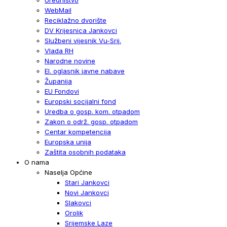
WebMail
Reciklažno dvorište
DV Krijesnica Jankovci
Službeni vijesnik Vu-Srij.
Vlada RH
Narodne novine
El. oglasnik javne nabave
Županija
EU Fondovi
Europski socijalni fond
Uredba o gosp. kom. otpadom
Zakon o održ. gosp. otpadom
Centar kompetencija
Europska unija
Zaštita osobnih podataka
O nama
Naselja Općine
Stari Jankovci
Novi Jankovci
Slakovci
Orolik
Srijemske Laze