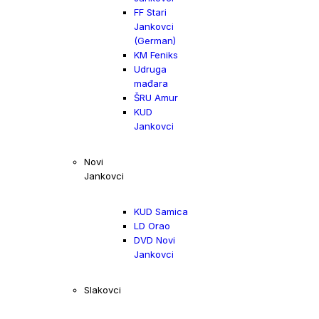
FF Stari
Jankovci
(German)
KM Feniks
Udruga
mađara
ŠRU Amur
KUD
Jankovci
Novi
Jankovci
KUD Samica
LD Orao
DVD Novi
Jankovci
Slakovci