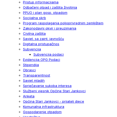
Pristup informacijama
Odbačeni otpad i zaštita životinja
PPUO i plan gosp. otpadom
Socijalna skrb
Program raspolaganja poljoprivrednim zemljištem
Zakonodavni okvir i preuzimanja
Civilna zaštita
Savjet. sa zaint. javnošću
Digitalna pristupačnos
Subvencija
Subvencija podaci
Evidencija OPG Podaci
Stipendija
Obrasci
Transparentnost
Savjet mladih
Sprječavanje sukoba interesa
Službeni vjesnik Općine Stari Jankovci
Anketa
Općina Stari Jankovci - prijatelj djece
Komunalna infrastruktura
Gospodarenje otpadom
Uredništvo