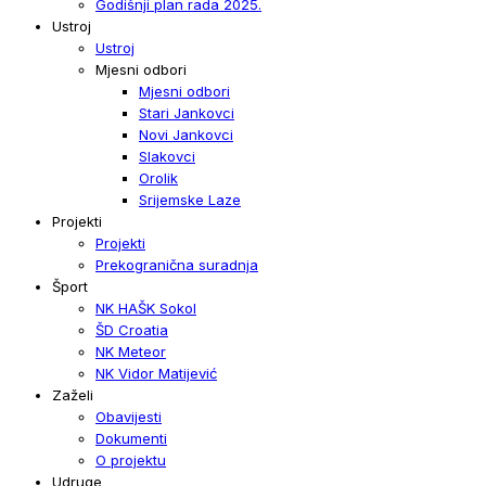
Godišnji plan rada 2025.
Ustroj
Ustroj
Mjesni odbori
Mjesni odbori
Stari Jankovci
Novi Jankovci
Slakovci
Orolik
Srijemske Laze
Projekti
Projekti
Prekogranična suradnja
Šport
NK HAŠK Sokol
ŠD Croatia
NK Meteor
NK Vidor Matijević
Zaželi
Obavijesti
Dokumenti
O projektu
Udruge