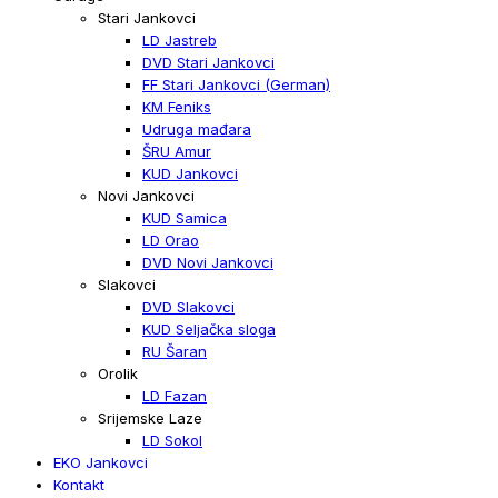
Stari Jankovci
LD Jastreb
DVD Stari Jankovci
FF Stari Jankovci (German)
KM Feniks
Udruga mađara
ŠRU Amur
KUD Jankovci
Novi Jankovci
KUD Samica
LD Orao
DVD Novi Jankovci
Slakovci
DVD Slakovci
KUD Seljačka sloga
RU Šaran
Orolik
LD Fazan
Srijemske Laze
LD Sokol
EKO Jankovci
Kontakt