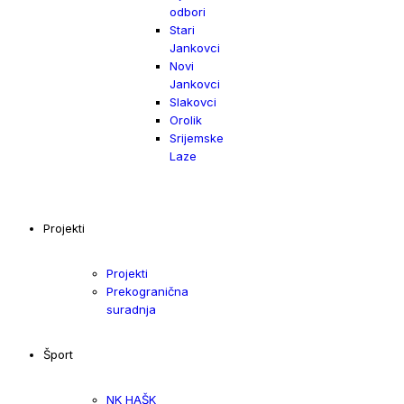
odbori
Stari
Jankovci
Novi
Jankovci
Slakovci
Orolik
Srijemske
Laze
Projekti
Projekti
Prekogranična
suradnja
Šport
NK HAŠK