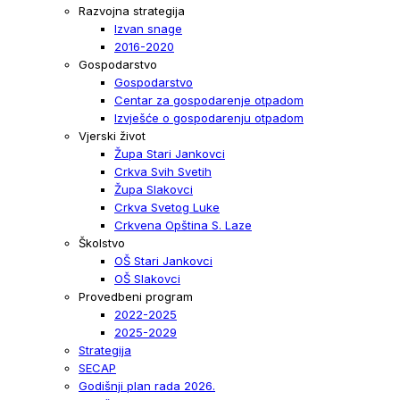
Razvojna strategija
Izvan snage
2016-2020
Gospodarstvo
Gospodarstvo
Centar za gospodarenje otpadom
Izvješće o gospodarenju otpadom
Vjerski život
Župa Stari Jankovci
Crkva Svih Svetih
Župa Slakovci
Crkva Svetog Luke
Crkvena Opština S. Laze
Školstvo
OŠ Stari Jankovci
OŠ Slakovci
Provedbeni program
2022-2025
2025-2029
Strategija
SECAP
Godišnji plan rada 2026.