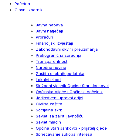
Početna
Glavni izbornik
Javna nabava
Javni natječaji
Proračun
Financijski izvještaji
Zakonodavni okvir i preuzimanja
Prekogranična suradnja
Transparentnost
Narodne novine
Zaštita osobnih podataka
Lokalni izbori
Službeni vjesnik Općine Stari Jankovci
Općinsko Vijeće i Općinski načelnik
Jedinstveni upravni odjel
Civilna zaštita
Socijalna skrb
Savjet. sa zaint. javnošću
Savjet mladih
Općina Stari Jankovci - prijatelj djece
Sprječavanje sukoba interesa