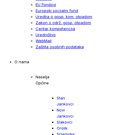
EU Fondovi
Europski socijalni fond
Uredba o gosp. kom. otpadom
Zakon o održ. gosp. otpadom
Centar kompetencija
Uredništvo
WebMail
Zaštita osobnih podataka
O nama
Naselja
Općine
Stari
Jankovci
Novi
Jankovci
Slakovci
Orolik
Srijemske