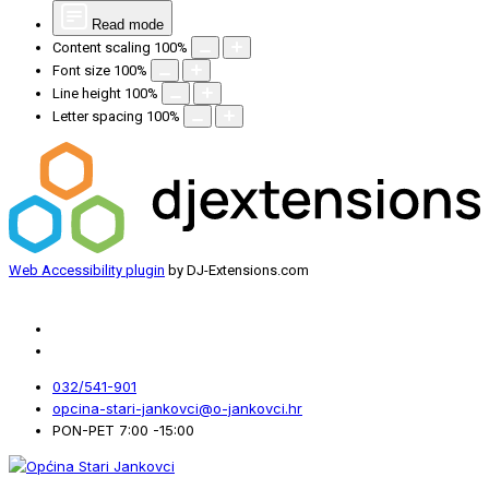
Read mode
Content scaling
100
%
Font size
100
%
Line height
100
%
Letter spacing
100
%
Web Accessibility plugin
by DJ-Extensions.com
032/541-901
opcina-stari-jankovci@o-jankovci.hr
PON-PET 7:00 -15:00