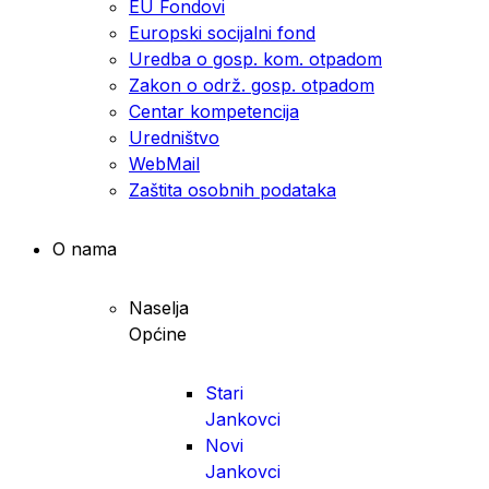
EU Fondovi
Europski socijalni fond
Uredba o gosp. kom. otpadom
Zakon o održ. gosp. otpadom
Centar kompetencija
Uredništvo
WebMail
Zaštita osobnih podataka
O nama
Naselja
Općine
Stari
Jankovci
Novi
Jankovci