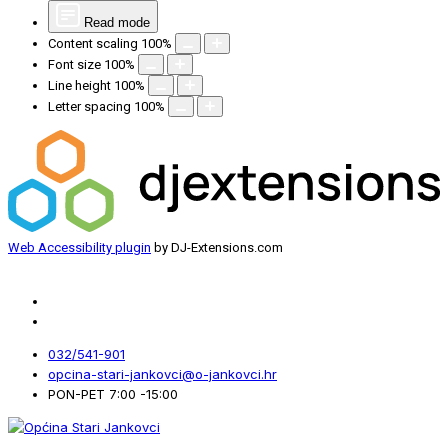
Read mode
Content scaling
100
%
Font size
100
%
Line height
100
%
Letter spacing
100
%
Web Accessibility plugin
by DJ-Extensions.com
032/541-901
opcina-stari-jankovci@o-jankovci.hr
PON-PET 7:00 -15:00