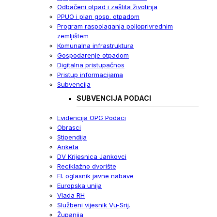
Odbačeni otpad i zaštita životinja
PPUO i plan gosp. otpadom
Program raspolaganja poljoprivrednim
zemljištem
Komunalna infrastruktura
Gospodarenje otpadom
Digitalna pristupačnos
Pristup informacijama
Subvencija
SUBVENCIJA PODACI
Evidencija OPG Podaci
Obrasci
Stipendija
Anketa
DV Krijesnica Jankovci
Reciklažno dvorište
El. oglasnik javne nabave
Europska unija
Vlada RH
Službeni vijesnik Vu-Srij.
Županija