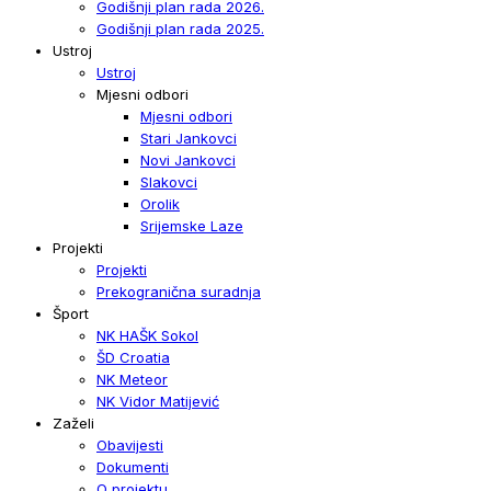
Godišnji plan rada 2026.
Godišnji plan rada 2025.
Ustroj
Ustroj
Mjesni odbori
Mjesni odbori
Stari Jankovci
Novi Jankovci
Slakovci
Orolik
Srijemske Laze
Projekti
Projekti
Prekogranična suradnja
Šport
NK HAŠK Sokol
ŠD Croatia
NK Meteor
NK Vidor Matijević
Zaželi
Obavijesti
Dokumenti
O projektu