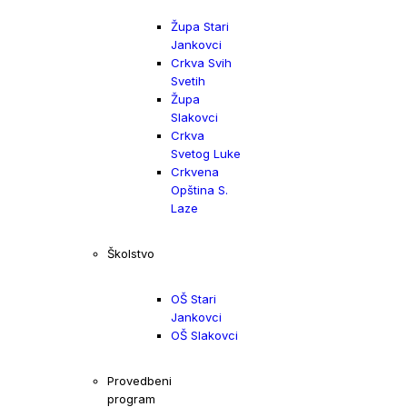
Župa Stari
Jankovci
Crkva Svih
Svetih
Župa
Slakovci
Crkva
Svetog Luke
Crkvena
Opština S.
Laze
Školstvo
OŠ Stari
Jankovci
OŠ Slakovci
Provedbeni
program