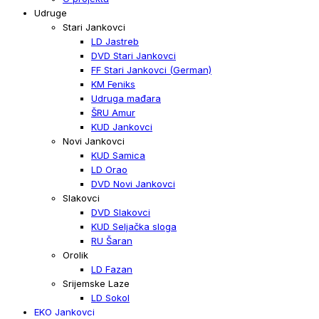
Udruge
Stari Jankovci
LD Jastreb
DVD Stari Jankovci
FF Stari Jankovci (German)
KM Feniks
Udruga mađara
ŠRU Amur
KUD Jankovci
Novi Jankovci
KUD Samica
LD Orao
DVD Novi Jankovci
Slakovci
DVD Slakovci
KUD Seljačka sloga
RU Šaran
Orolik
LD Fazan
Srijemske Laze
LD Sokol
EKO Jankovci