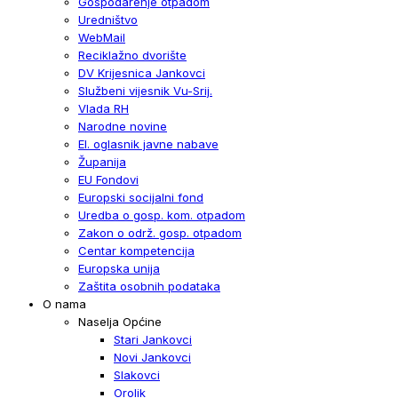
Gospodarenje otpadom
Uredništvo
WebMail
Reciklažno dvorište
DV Krijesnica Jankovci
Službeni vijesnik Vu-Srij.
Vlada RH
Narodne novine
El. oglasnik javne nabave
Županija
EU Fondovi
Europski socijalni fond
Uredba o gosp. kom. otpadom
Zakon o održ. gosp. otpadom
Centar kompetencija
Europska unija
Zaštita osobnih podataka
O nama
Naselja Općine
Stari Jankovci
Novi Jankovci
Slakovci
Orolik