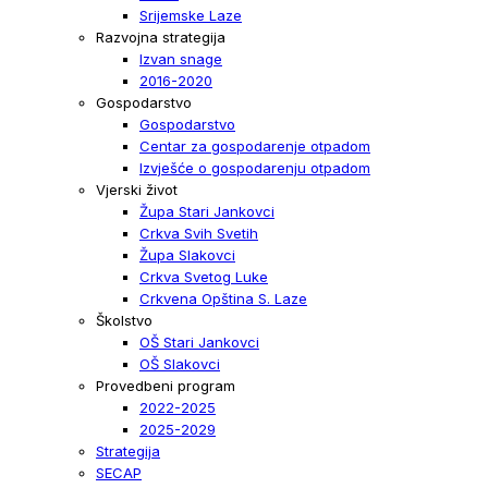
Srijemske Laze
Razvojna strategija
Izvan snage
2016-2020
Gospodarstvo
Gospodarstvo
Centar za gospodarenje otpadom
Izvješće o gospodarenju otpadom
Vjerski život
Župa Stari Jankovci
Crkva Svih Svetih
Župa Slakovci
Crkva Svetog Luke
Crkvena Opština S. Laze
Školstvo
OŠ Stari Jankovci
OŠ Slakovci
Provedbeni program
2022-2025
2025-2029
Strategija
SECAP