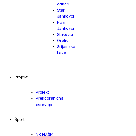
odbori
Stari
Jankovci
Novi
Jankovci
Slakovci
Orolik
Srijemske
Laze
Projekti
Projekti
Prekogranična
suradnja
Šport
NK HAŠK