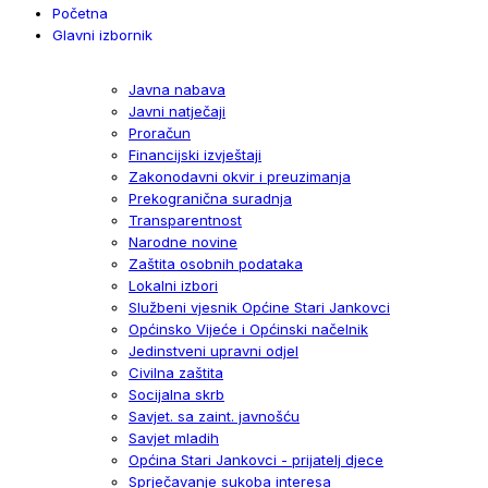
Početna
Glavni izbornik
Javna nabava
Javni natječaji
Proračun
Financijski izvještaji
Zakonodavni okvir i preuzimanja
Prekogranična suradnja
Transparentnost
Narodne novine
Zaštita osobnih podataka
Lokalni izbori
Službeni vjesnik Općine Stari Jankovci
Općinsko Vijeće i Općinski načelnik
Jedinstveni upravni odjel
Civilna zaštita
Socijalna skrb
Savjet. sa zaint. javnošću
Savjet mladih
Općina Stari Jankovci - prijatelj djece
Sprječavanje sukoba interesa