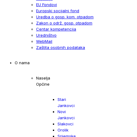
EU Fondovi
Europski socijalni fond
Uredba o gosp. kom. otpadom
Zakon o održ. gosp. otpadom
Centar kompetencija
Uredništvo
WebMail
Zaštita osobnih podataka
O nama
Naselja
Općine
Stari
Jankovci
Novi
Jankovci
Slakovci
Orolik
Srijemske