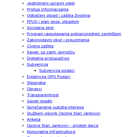
Jedinstveni upravni odjel
Pristup informacijama
Odbačeni otpad i zaštita životinja
PPUO i plan gosp. otpadom
Socijalna skrb
Program raspolaganja poljoprivrednim zemljištem
Zakonodavni okvir i preuzimanja
Civilna zaštita
Savjet. sa zaint. javnošću
Digitalna pristupačnos
Subvencija
Subvencija podaci
Evidencija OPG Podaci
Stipendija
Obrasci
Transparentnost
Savjet mladih
Sprječavanje sukoba interesa
Službeni vjesnik Općine Stari Jankovci
Anketa
Općina Stari Jankovci - prijatelj djece
Komunalna infrastruktura