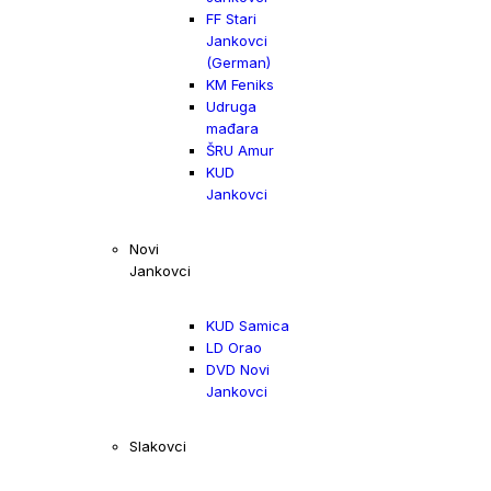
FF Stari
Jankovci
(German)
KM Feniks
Udruga
mađara
ŠRU Amur
KUD
Jankovci
Novi
Jankovci
KUD Samica
LD Orao
DVD Novi
Jankovci
Slakovci