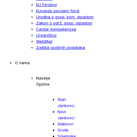
EU Fondovi
Europski socijalni fond
Uredba o gosp. kom. otpadom
Zakon o održ. gosp. otpadom
Centar kompetencija
Uredništvo
WebMail
Zaštita osobnih podataka
O nama
Naselja
Općine
Stari
Jankovci
Novi
Jankovci
Slakovci
Orolik
Srijemske