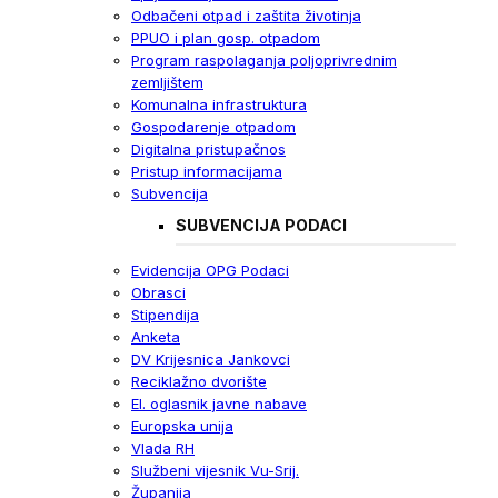
Odbačeni otpad i zaštita životinja
PPUO i plan gosp. otpadom
Program raspolaganja poljoprivrednim
zemljištem
Komunalna infrastruktura
Gospodarenje otpadom
Digitalna pristupačnos
Pristup informacijama
Subvencija
SUBVENCIJA PODACI
Evidencija OPG Podaci
Obrasci
Stipendija
Anketa
DV Krijesnica Jankovci
Reciklažno dvorište
El. oglasnik javne nabave
Europska unija
Vlada RH
Službeni vijesnik Vu-Srij.
Županija