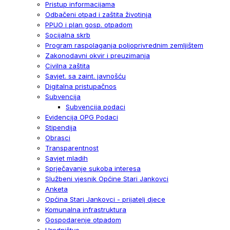
Pristup informacijama
Odbačeni otpad i zaštita životinja
PPUO i plan gosp. otpadom
Socijalna skrb
Program raspolaganja poljoprivrednim zemljištem
Zakonodavni okvir i preuzimanja
Civilna zaštita
Savjet. sa zaint. javnošću
Digitalna pristupačnos
Subvencija
Subvencija podaci
Evidencija OPG Podaci
Stipendija
Obrasci
Transparentnost
Savjet mladih
Sprječavanje sukoba interesa
Službeni vjesnik Općine Stari Jankovci
Anketa
Općina Stari Jankovci - prijatelj djece
Komunalna infrastruktura
Gospodarenje otpadom
Uredništvo