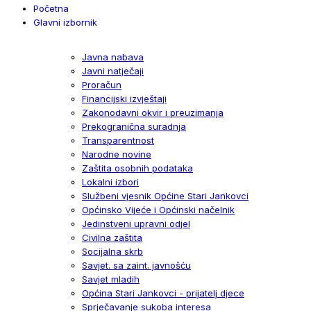
Početna
Glavni izbornik
Javna nabava
Javni natječaji
Proračun
Financijski izvještaji
Zakonodavni okvir i preuzimanja
Prekogranična suradnja
Transparentnost
Narodne novine
Zaštita osobnih podataka
Lokalni izbori
Službeni vjesnik Općine Stari Jankovci
Općinsko Vijeće i Općinski načelnik
Jedinstveni upravni odjel
Civilna zaštita
Socijalna skrb
Savjet. sa zaint. javnošću
Savjet mladih
Općina Stari Jankovci - prijatelj djece
Sprječavanje sukoba interesa