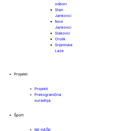
odbori
Stari
Jankovci
Novi
Jankovci
Slakovci
Orolik
Srijemske
Laze
Projekti
Projekti
Prekogranična
suradnja
Šport
NK HAŠK