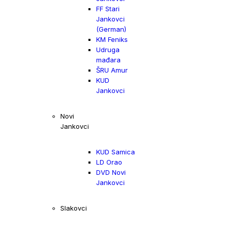
FF Stari
Jankovci
(German)
KM Feniks
Udruga
mađara
ŠRU Amur
KUD
Jankovci
Novi
Jankovci
KUD Samica
LD Orao
DVD Novi
Jankovci
Slakovci