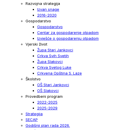
Razvojna strategija
Izvan snage
2016-2020
Gospodarstvo
Gospodarstvo
Centar za gospodarenje otpadom
Izvješće o gospodarenju otpadom
Vjerski život
Župa Stari Jankovci
Crkva Svih Svetih
Župa Slakovci
Crkva Svetog Luke
Crkvena Opština S. Laze
Školstvo
OŠ Stari Jankovci
OŠ Slakovci
Provedbeni program
2022-2025
2025-2029
Strategija
SECAP
Godišnji plan rada 2026.