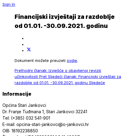
Sign In
Financijski izvještaji za razdoblje
od 01.01. -30.09.2021. godinu
Dokument možete preuzeti
ovdje
.
Prethodni članak: Izvješće o obavljenoj reviziji
učinkovitosti
Pret
Sljedeći članak: Financijski izvještaji za
razdoblje od 01.01. -30.09.2021. godinu
Sljedeće
Informacije
Općina Stari Jankovci
Dr. Franje Tuđmana 1, Stari Jankovci 32241
Tel: (+385) 032 541-901
E-mail: opcina-stari-jankovci@o-jankovci.hr
OIB: 18192238850