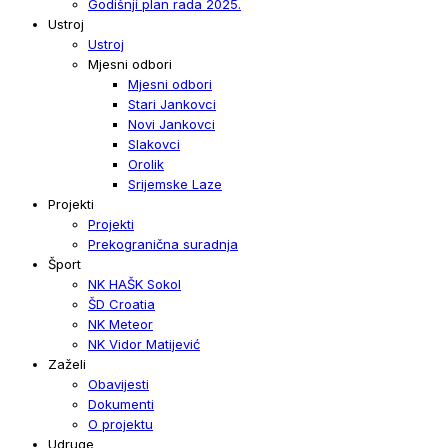
Godišnji plan rada 2025.
Ustroj
Ustroj
Mjesni odbori
Mjesni odbori
Stari Jankovci
Novi Jankovci
Slakovci
Orolik
Srijemske Laze
Projekti
Projekti
Prekogranična suradnja
Šport
NK HAŠK Sokol
ŠD Croatia
NK Meteor
NK Vidor Matijević
Zaželi
Obavijesti
Dokumenti
O projektu
Udruge