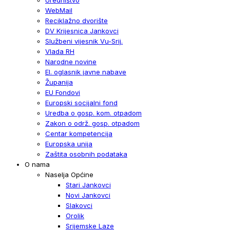
WebMail
Reciklažno dvorište
DV Krijesnica Jankovci
Službeni vijesnik Vu-Srij.
Vlada RH
Narodne novine
El. oglasnik javne nabave
Županija
EU Fondovi
Europski socijalni fond
Uredba o gosp. kom. otpadom
Zakon o održ. gosp. otpadom
Centar kompetencija
Europska unija
Zaštita osobnih podataka
O nama
Naselja Općine
Stari Jankovci
Novi Jankovci
Slakovci
Orolik
Srijemske Laze