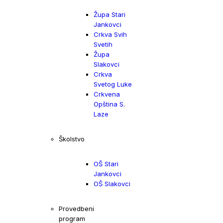
Župa Stari
Jankovci
Crkva Svih
Svetih
Župa
Slakovci
Crkva
Svetog Luke
Crkvena
Opština S.
Laze
Školstvo
OŠ Stari
Jankovci
OŠ Slakovci
Provedbeni
program