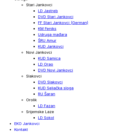
Stari Jankovci
LD Jastreb
DVD Stari Jankovci
FF Stari Jankovci (German)
KM Feniks
Udruga mađara
ŠRU Amur
KUD Jankovci
Novi Jankovci
KUD Samica
LD Orao
DVD Novi Jankovci
Slakovci
DVD Slakovci
KUD Seljačka sloga
RU Šaran
Orolik
LD Fazan
Srijemske Laze
LD Sokol
EKO Jankovci
Kontakt