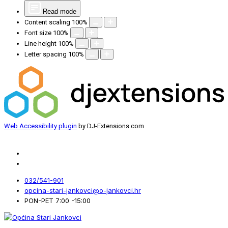
Read mode
Content scaling
100
%
Font size
100
%
Line height
100
%
Letter spacing
100
%
Web Accessibility plugin
by DJ-Extensions.com
032/541-901
opcina-stari-jankovci@o-jankovci.hr
PON-PET 7:00 -15:00