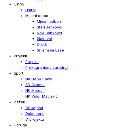
Ustroj
Ustroj
Mjesni odbori
Mjesni odbori
Stari Jankovci
Novi Jankovci
Slakovci
Orolik
Srijemske Laze
Projekti
Projekti
Prekogranična suradnja
Šport
NK HAŠK Sokol
ŠD Croatia
NK Meteor
NK Vidor Matijević
Zaželi
Obavijesti
Dokumenti
O projektu
Udruge