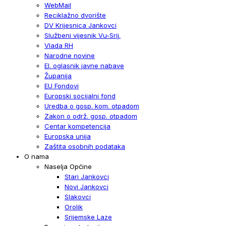
WebMail
Reciklažno dvorište
DV Krijesnica Jankovci
Službeni vijesnik Vu-Srij.
Vlada RH
Narodne novine
El. oglasnik javne nabave
Županija
EU Fondovi
Europski socijalni fond
Uredba o gosp. kom. otpadom
Zakon o održ. gosp. otpadom
Centar kompetencija
Europska unija
Zaštita osobnih podataka
O nama
Naselja Općine
Stari Jankovci
Novi Jankovci
Slakovci
Orolik
Srijemske Laze