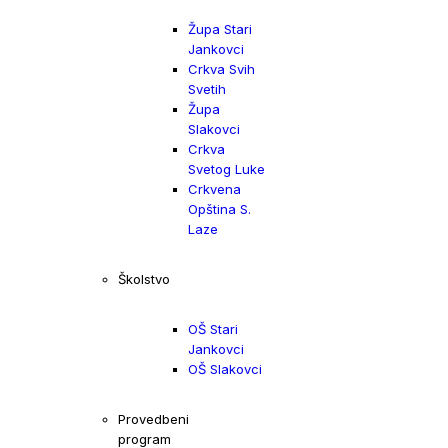
Župa Stari
Jankovci
Crkva Svih
Svetih
Župa
Slakovci
Crkva
Svetog Luke
Crkvena
Opština S.
Laze
Školstvo
OŠ Stari
Jankovci
OŠ Slakovci
Provedbeni
program