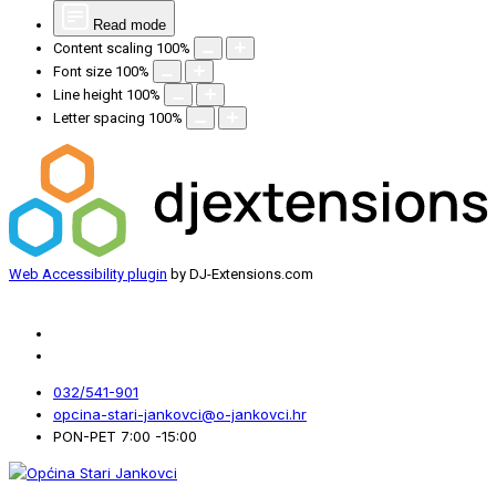
Read mode
Content scaling
100
%
Font size
100
%
Line height
100
%
Letter spacing
100
%
Web Accessibility plugin
by DJ-Extensions.com
032/541-901
opcina-stari-jankovci@o-jankovci.hr
PON-PET 7:00 -15:00