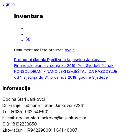
Sign In
Inventura
Dokument možete preuzeti
ovdje
.
Prethodni članak: Dječji vrtić Krijesnica Jankovci –
Financijski plan izvršenje za 2019.
Pret
Sljedeći članak:
KONSOLIDIRANI FINANCIJSKI IZVJEŠTAJI ZA RAZDOBLJE
od 1. siječnja do 31. prosinca 2018. godine
Sljedeće
Informacije
Općina Stari Jankovci
Dr. Franje Tuđmana 1, Stari Jankovci 32241
Tel: (+385) 032 541-901
E-mail: opcina-stari-jankovci@o-jankovci.hr
OIB: 18192238850
Žiro-račun: HR942390001 1 841 40007