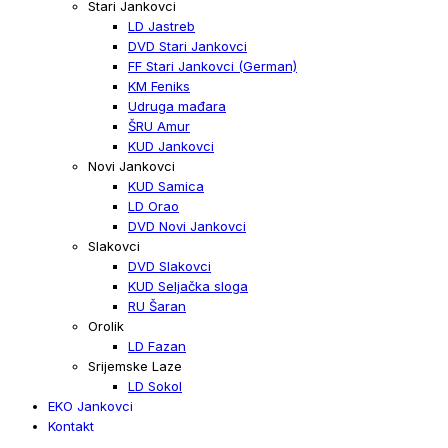
Stari Jankovci
LD Jastreb
DVD Stari Jankovci
FF Stari Jankovci (German)
KM Feniks
Udruga mađara
ŠRU Amur
KUD Jankovci
Novi Jankovci
KUD Samica
LD Orao
DVD Novi Jankovci
Slakovci
DVD Slakovci
KUD Seljačka sloga
RU Šaran
Orolik
LD Fazan
Srijemske Laze
LD Sokol
EKO Jankovci
Kontakt