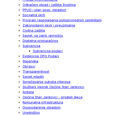
Odbačeni otpad i zaštita životinja
PPUO i plan gosp. otpadom
Socijalna skrb
Program raspolaganja poljoprivrednim zemljištem
Zakonodavni okvir i preuzimanja
Civilna zaštita
Savjet. sa zaint. javnošću
Digitalna pristupačnos
Subvencija
Subvencija podaci
Evidencija OPG Podaci
Stipendija
Obrasci
Transparentnost
Savjet mladih
Sprječavanje sukoba interesa
Službeni vjesnik Općine Stari Jankovci
Anketa
Općina Stari Jankovci - prijatelj djece
Komunalna infrastruktura
Gospodarenje otpadom
Uredništvo