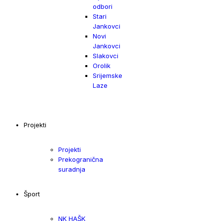
odbori
Stari
Jankovci
Novi
Jankovci
Slakovci
Orolik
Srijemske
Laze
Projekti
Projekti
Prekogranična
suradnja
Šport
NK HAŠK