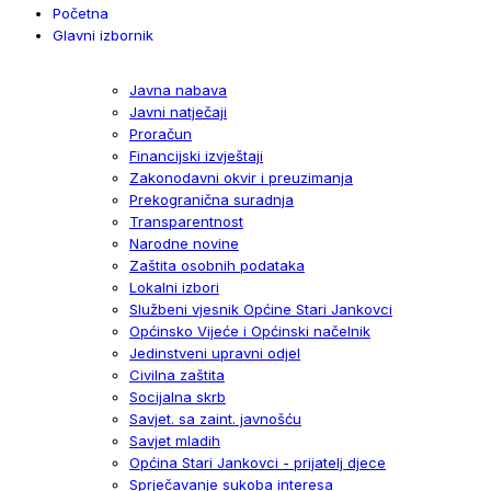
Početna
Glavni izbornik
Javna nabava
Javni natječaji
Proračun
Financijski izvještaji
Zakonodavni okvir i preuzimanja
Prekogranična suradnja
Transparentnost
Narodne novine
Zaštita osobnih podataka
Lokalni izbori
Službeni vjesnik Općine Stari Jankovci
Općinsko Vijeće i Općinski načelnik
Jedinstveni upravni odjel
Civilna zaštita
Socijalna skrb
Savjet. sa zaint. javnošću
Savjet mladih
Općina Stari Jankovci - prijatelj djece
Sprječavanje sukoba interesa