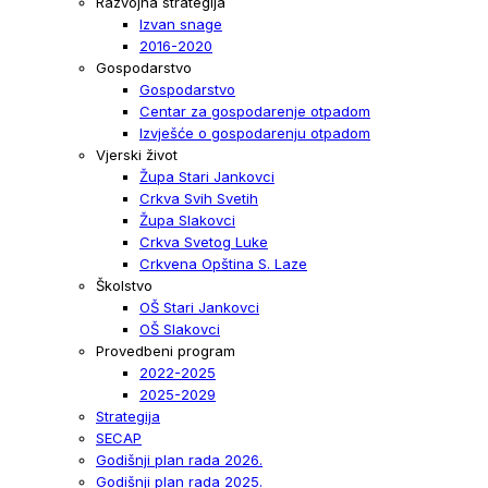
Razvojna strategija
Izvan snage
2016-2020
Gospodarstvo
Gospodarstvo
Centar za gospodarenje otpadom
Izvješće o gospodarenju otpadom
Vjerski život
Župa Stari Jankovci
Crkva Svih Svetih
Župa Slakovci
Crkva Svetog Luke
Crkvena Opština S. Laze
Školstvo
OŠ Stari Jankovci
OŠ Slakovci
Provedbeni program
2022-2025
2025-2029
Strategija
SECAP
Godišnji plan rada 2026.
Godišnji plan rada 2025.