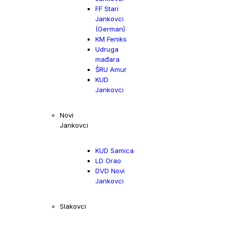
FF Stari
Jankovci
(German)
KM Feniks
Udruga
mađara
ŠRU Amur
KUD
Jankovci
Novi
Jankovci
KUD Samica
LD Orao
DVD Novi
Jankovci
Slakovci