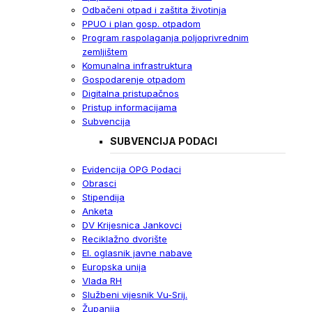
Odbačeni otpad i zaštita životinja
PPUO i plan gosp. otpadom
Program raspolaganja poljoprivrednim
zemljištem
Komunalna infrastruktura
Gospodarenje otpadom
Digitalna pristupačnos
Pristup informacijama
Subvencija
SUBVENCIJA PODACI
Evidencija OPG Podaci
Obrasci
Stipendija
Anketa
DV Krijesnica Jankovci
Reciklažno dvorište
El. oglasnik javne nabave
Europska unija
Vlada RH
Službeni vijesnik Vu-Srij.
Županija