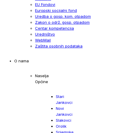
EU Fondovi
Europski socijalni fond
Uredba o gosp. kom. otpadom
Zakon o održ. gosp. otpadom
Centar kompetencija
Uredništvo
WebMail
Zaštita osobnih podataka
O nama
Naselja
Općine
Stari
Jankovci
Novi
Jankovci
Slakovci
Orolik
Srijemske