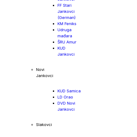
FF Stari
Jankovci
(German)
KM Feniks
Udruga
mađara
ŠRU Amur
KUD
Jankovci
Novi
Jankovci
KUD Samica
LD Orao
DVD Novi
Jankovci
Slakovci