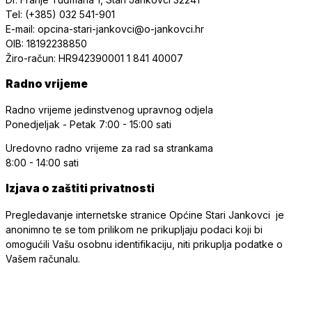
Tel: (+385) 032 541-901
E-mail: opcina-stari-jankovci@o-jankovci.hr
OIB: 18192238850
Žiro-račun: HR942390001 1 841 40007
Radno vrijeme
Radno vrijeme jedinstvenog upravnog odjela
Ponedjeljak - Petak
7:00 - 15:00 sati
Uredovno radno vrijeme
za rad sa strankama
8:00 - 14:00 sati
Izjava o zaštiti privatnosti
Pregledavanje internetske stranice Općine Stari Jankovci je
anonimno te se tom prilikom ne prikupljaju podaci koji bi
omogućili Vašu osobnu identifikaciju, niti prikuplja podatke o
Vašem računalu.