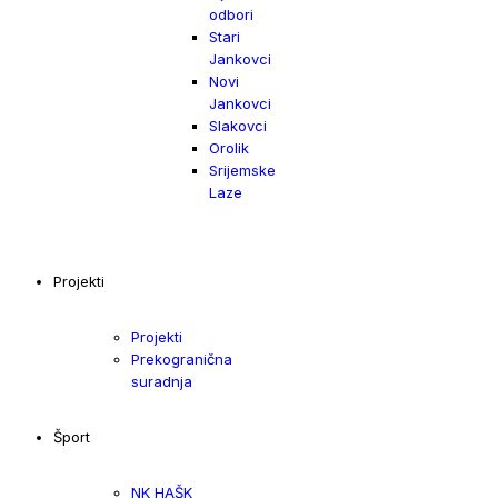
odbori
Stari
Jankovci
Novi
Jankovci
Slakovci
Orolik
Srijemske
Laze
Projekti
Projekti
Prekogranična
suradnja
Šport
NK HAŠK