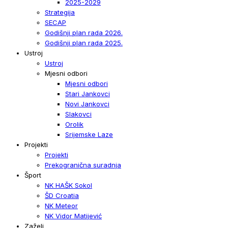
2025-2029
Strategija
SECAP
Godišnji plan rada 2026.
Godišnji plan rada 2025.
Ustroj
Ustroj
Mjesni odbori
Mjesni odbori
Stari Jankovci
Novi Jankovci
Slakovci
Orolik
Srijemske Laze
Projekti
Projekti
Prekogranična suradnja
Šport
NK HAŠK Sokol
ŠD Croatia
NK Meteor
NK Vidor Matijević
Zaželi