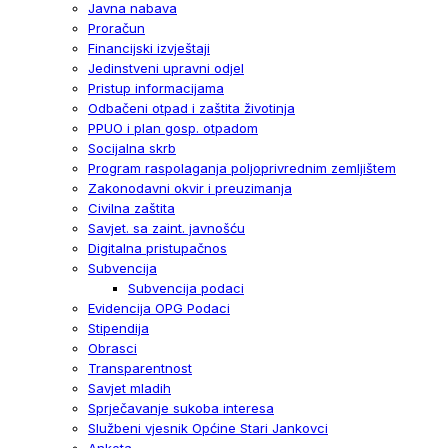
Javna nabava
Proračun
Financijski izvještaji
Jedinstveni upravni odjel
Pristup informacijama
Odbačeni otpad i zaštita životinja
PPUO i plan gosp. otpadom
Socijalna skrb
Program raspolaganja poljoprivrednim zemljištem
Zakonodavni okvir i preuzimanja
Civilna zaštita
Savjet. sa zaint. javnošću
Digitalna pristupačnos
Subvencija
Subvencija podaci
Evidencija OPG Podaci
Stipendija
Obrasci
Transparentnost
Savjet mladih
Sprječavanje sukoba interesa
Službeni vjesnik Općine Stari Jankovci
Anketa