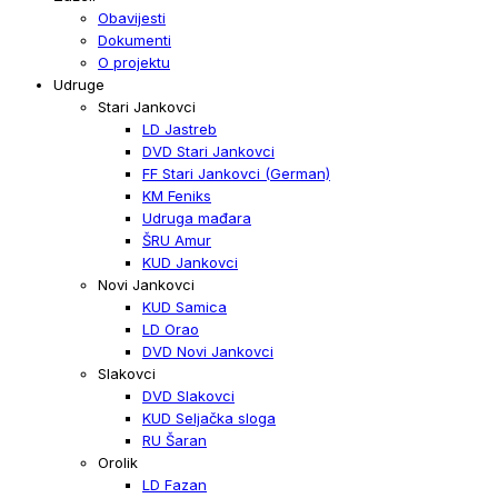
Obavijesti
Dokumenti
O projektu
Udruge
Stari Jankovci
LD Jastreb
DVD Stari Jankovci
FF Stari Jankovci (German)
KM Feniks
Udruga mađara
ŠRU Amur
KUD Jankovci
Novi Jankovci
KUD Samica
LD Orao
DVD Novi Jankovci
Slakovci
DVD Slakovci
KUD Seljačka sloga
RU Šaran
Orolik
LD Fazan