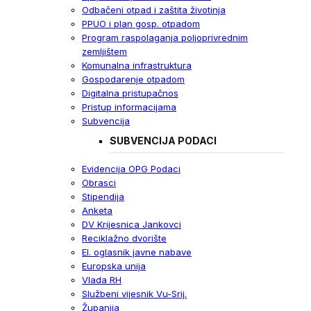
Odbačeni otpad i zaštita životinja
PPUO i plan gosp. otpadom
Program raspolaganja poljoprivrednim
zemljištem
Komunalna infrastruktura
Gospodarenje otpadom
Digitalna pristupačnos
Pristup informacijama
Subvencija
SUBVENCIJA PODACI
Evidencija OPG Podaci
Obrasci
Stipendija
Anketa
DV Krijesnica Jankovci
Reciklažno dvorište
El. oglasnik javne nabave
Europska unija
Vlada RH
Službeni vijesnik Vu-Srij.
Županija