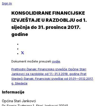
Sign In
KONSOLIDIRANE FINANCIJSKE
IZVJEŠTAJE U RAZDOBLJU od 1.
siječnja do 31. prosinca 2017.
godine
Dokument možete preuzeti
ovdje
.
Prethodni članak: Financijsko izvješće Općine Stari
Jankovci za razdoblje od 1.1.-31.3.2018. godine
Pret
Sljedeći članak: Financijski izvještaj od 01.01—31.12.2017.
g.
Sljedeće
Informacije
Općina Stari Jankovci
Dr. Franje Tuđmana 1, Stari Jankovci 32241