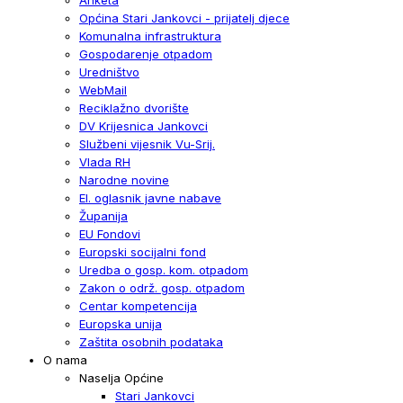
Općina Stari Jankovci - prijatelj djece
Komunalna infrastruktura
Gospodarenje otpadom
Uredništvo
WebMail
Reciklažno dvorište
DV Krijesnica Jankovci
Službeni vijesnik Vu-Srij.
Vlada RH
Narodne novine
El. oglasnik javne nabave
Županija
EU Fondovi
Europski socijalni fond
Uredba o gosp. kom. otpadom
Zakon o održ. gosp. otpadom
Centar kompetencija
Europska unija
Zaštita osobnih podataka
O nama
Naselja Općine
Stari Jankovci