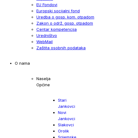
EU Fondovi
Europski socijalni fond
Uredba o gosp. kom. otpadom
Zakon o održ. gosp. otpadom
Centar kompetencija
Uredništvo
WebMail
Zaštita osobnih podataka
O nama
Naselja
Općine
Stari
Jankovci
Novi
Jankovci
Slakovci
Orolik
Srijemske