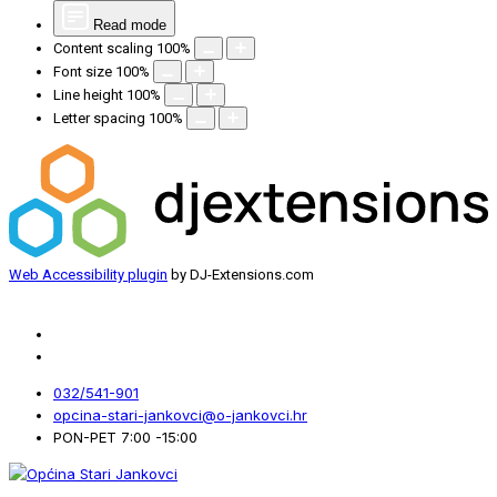
Read mode
Content scaling
100
%
Font size
100
%
Line height
100
%
Letter spacing
100
%
Web Accessibility plugin
by DJ-Extensions.com
032/541-901
opcina-stari-jankovci@o-jankovci.hr
PON-PET 7:00 -15:00