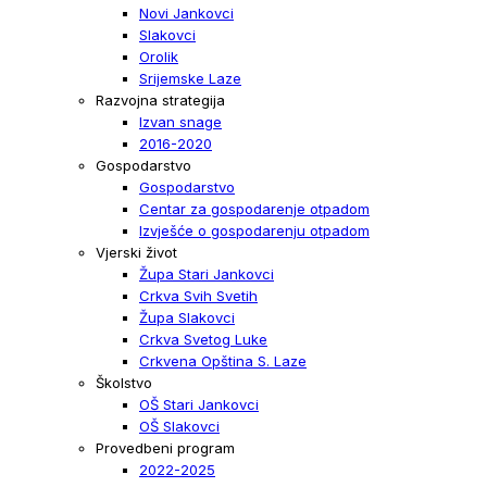
Novi Jankovci
Slakovci
Orolik
Srijemske Laze
Razvojna strategija
Izvan snage
2016-2020
Gospodarstvo
Gospodarstvo
Centar za gospodarenje otpadom
Izvješće o gospodarenju otpadom
Vjerski život
Župa Stari Jankovci
Crkva Svih Svetih
Župa Slakovci
Crkva Svetog Luke
Crkvena Opština S. Laze
Školstvo
OŠ Stari Jankovci
OŠ Slakovci
Provedbeni program
2022-2025