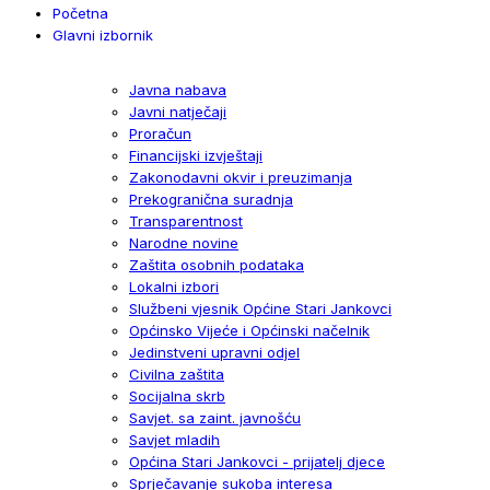
Početna
Glavni izbornik
Javna nabava
Javni natječaji
Proračun
Financijski izvještaji
Zakonodavni okvir i preuzimanja
Prekogranična suradnja
Transparentnost
Narodne novine
Zaštita osobnih podataka
Lokalni izbori
Službeni vjesnik Općine Stari Jankovci
Općinsko Vijeće i Općinski načelnik
Jedinstveni upravni odjel
Civilna zaštita
Socijalna skrb
Savjet. sa zaint. javnošću
Savjet mladih
Općina Stari Jankovci - prijatelj djece
Sprječavanje sukoba interesa