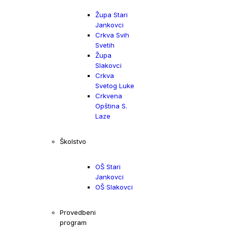
Župa Stari
Jankovci
Crkva Svih
Svetih
Župa
Slakovci
Crkva
Svetog Luke
Crkvena
Opština S.
Laze
Školstvo
OŠ Stari
Jankovci
OŠ Slakovci
Provedbeni
program