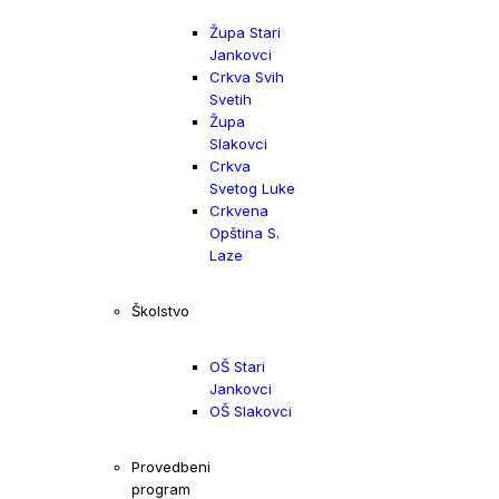
Župa Stari
Jankovci
Crkva Svih
Svetih
Župa
Slakovci
Crkva
Svetog Luke
Crkvena
Opština S.
Laze
Školstvo
OŠ Stari
Jankovci
OŠ Slakovci
Provedbeni
program