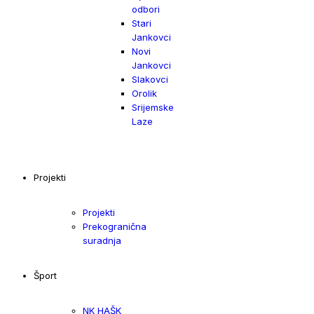
odbori
Stari
Jankovci
Novi
Jankovci
Slakovci
Orolik
Srijemske
Laze
Projekti
Projekti
Prekogranična
suradnja
Šport
NK HAŠK