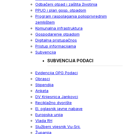
Odbačeni otpad i zaštita životinja
PPUO i plan gosp. otpadom
Program raspolaganja poljoprivrednim
zemljištem
Komunalna infrastruktura
Gospodarenje otpadom
Digitalna pristupačnos
Pristup informacijama
Subvencija
SUBVENCIJA PODACI
Evidencija OPG Podaci
Obrasci
Stipendija
Anketa
DV Krijesnica Jankovci
Reciklažno dvorište
El. oglasnik javne nabave
Europska unija
Vlada RH
Službeni vijesnik Vu-Srij.
Županija