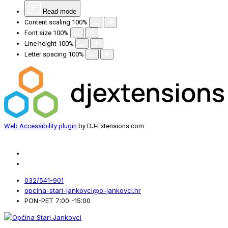
Read mode
Content scaling
100
%
Font size
100
%
Line height
100
%
Letter spacing
100
%
Web Accessibility plugin
by DJ-Extensions.com
032/541-901
opcina-stari-jankovci@o-jankovci.hr
PON-PET 7:00 -15:00