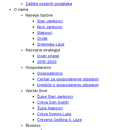
Zaštita osobnih podataka
O nama
Naselja Općine
Stari Jankovci
Novi Jankovci
Slakovci
Orolik
Srijemske Laze
Razvojna strategija
Izvan snage
2016-2020
Gospodarstvo
Gospodarstvo
Centar za gospodarenje otpadom
Izvješće o gospodarenju otpadom
Vjerski život
Župa Stari Jankovci
Crkva Svih Svetih
Župa Slakovci
Crkva Svetog Luke
Crkvena Opština S. Laze
Školstvo