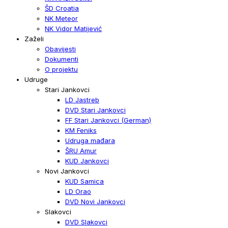
ŠD Croatia
NK Meteor
NK Vidor Matijević
Zaželi
Obavijesti
Dokumenti
O projektu
Udruge
Stari Jankovci
LD Jastreb
DVD Stari Jankovci
FF Stari Jankovci (German)
KM Feniks
Udruga mađara
ŠRU Amur
KUD Jankovci
Novi Jankovci
KUD Samica
LD Orao
DVD Novi Jankovci
Slakovci
DVD Slakovci