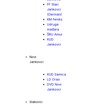
FF Stari
Jankovci
(German)
KM Feniks
Udruga
mađara
ŠRU Amur
KUD
Jankovci
Novi
Jankovci
KUD Samica
LD Orao
DVD Novi
Jankovci
Slakovci