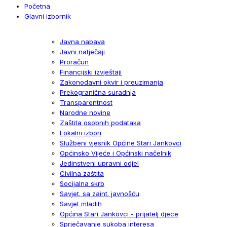
Početna
Glavni izbornik
Javna nabava
Javni natječaji
Proračun
Financijski izvještaji
Zakonodavni okvir i preuzimanja
Prekogranična suradnja
Transparentnost
Narodne novine
Zaštita osobnih podataka
Lokalni izbori
Službeni vjesnik Općine Stari Jankovci
Općinsko Vijeće i Općinski načelnik
Jedinstveni upravni odjel
Civilna zaštita
Socijalna skrb
Savjet. sa zaint. javnošću
Savjet mladih
Općina Stari Jankovci - prijatelj djece
Sprječavanje sukoba interesa