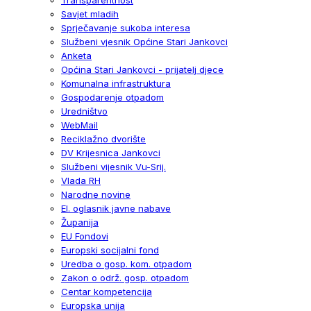
Savjet mladih
Sprječavanje sukoba interesa
Službeni vjesnik Općine Stari Jankovci
Anketa
Općina Stari Jankovci - prijatelj djece
Komunalna infrastruktura
Gospodarenje otpadom
Uredništvo
WebMail
Reciklažno dvorište
DV Krijesnica Jankovci
Službeni vijesnik Vu-Srij.
Vlada RH
Narodne novine
El. oglasnik javne nabave
Županija
EU Fondovi
Europski socijalni fond
Uredba o gosp. kom. otpadom
Zakon o održ. gosp. otpadom
Centar kompetencija
Europska unija