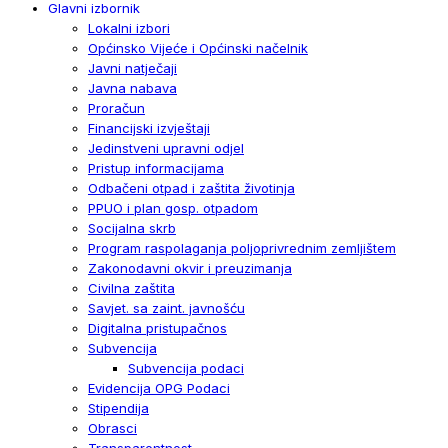
Glavni izbornik
Lokalni izbori
Općinsko Vijeće i Općinski načelnik
Javni natječaji
Javna nabava
Proračun
Financijski izvještaji
Jedinstveni upravni odjel
Pristup informacijama
Odbačeni otpad i zaštita životinja
PPUO i plan gosp. otpadom
Socijalna skrb
Program raspolaganja poljoprivrednim zemljištem
Zakonodavni okvir i preuzimanja
Civilna zaštita
Savjet. sa zaint. javnošću
Digitalna pristupačnos
Subvencija
Subvencija podaci
Evidencija OPG Podaci
Stipendija
Obrasci
Transparentnost