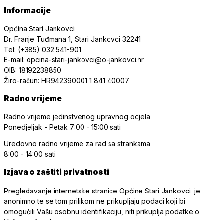
Informacije
Općina Stari Jankovci
Dr. Franje Tuđmana 1, Stari Jankovci 32241
Tel: (+385) 032 541-901
E-mail: opcina-stari-jankovci@o-jankovci.hr
OIB: 18192238850
Žiro-račun: HR942390001 1 841 40007
Radno vrijeme
Radno vrijeme jedinstvenog upravnog odjela
Ponedjeljak - Petak
7:00 - 15:00 sati
Uredovno radno vrijeme
za rad sa strankama
8:00 - 14:00 sati
Izjava o zaštiti privatnosti
Pregledavanje internetske stranice Općine Stari Jankovci je
anonimno te se tom prilikom ne prikupljaju podaci koji bi
omogućili Vašu osobnu identifikaciju, niti prikuplja podatke o