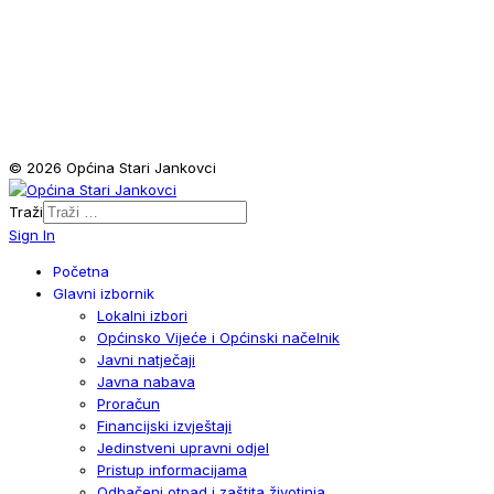
© 2026 Općina Stari Jankovci
Traži
Sign In
Početna
Glavni izbornik
Lokalni izbori
Općinsko Vijeće i Općinski načelnik
Javni natječaji
Javna nabava
Proračun
Financijski izvještaji
Jedinstveni upravni odjel
Pristup informacijama
Odbačeni otpad i zaštita životinja