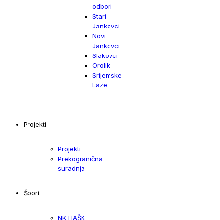
odbori
Stari
Jankovci
Novi
Jankovci
Slakovci
Orolik
Srijemske
Laze
Projekti
Projekti
Prekogranična
suradnja
Šport
NK HAŠK