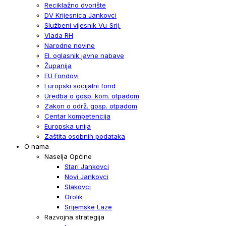
Reciklažno dvorište
DV Krijesnica Jankovci
Službeni vijesnik Vu-Srij.
Vlada RH
Narodne novine
El. oglasnik javne nabave
Županija
EU Fondovi
Europski socijalni fond
Uredba o gosp. kom. otpadom
Zakon o održ. gosp. otpadom
Centar kompetencija
Europska unija
Zaštita osobnih podataka
O nama
Naselja Općine
Stari Jankovci
Novi Jankovci
Slakovci
Orolik
Srijemske Laze
Razvojna strategija