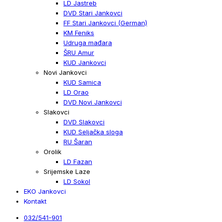
LD Jastreb
DVD Stari Jankovci
FF Stari Jankovci (German)
KM Feniks
Udruga mađara
ŠRU Amur
KUD Jankovci
Novi Jankovci
KUD Samica
LD Orao
DVD Novi Jankovci
Slakovci
DVD Slakovci
KUD Seljačka sloga
RU Šaran
Orolik
LD Fazan
Srijemske Laze
LD Sokol
EKO Jankovci
Kontakt
032/541-901