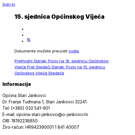
Sign In
15. sjednica Općinskog Vijeća
Dokumente možete preuzeti
ovdje
.
Prethodni članak: Poziv na 16. sjednicu Općinskog
Vijeća
Pret
Sljedeći članak: Poziv na 15. sjednicu
Općinskog Vijeća
Sljedeće
Informacije
Općina Stari Jankovci
Dr. Franje Tuđmana 1, Stari Jankovci 32241
Tel: (+385) 032 541-901
E-mail: opcina-stari-jankovci@o-jankovci.hr
OIB: 18192238850
Žiro-račun: HR942390001 1 841 40007