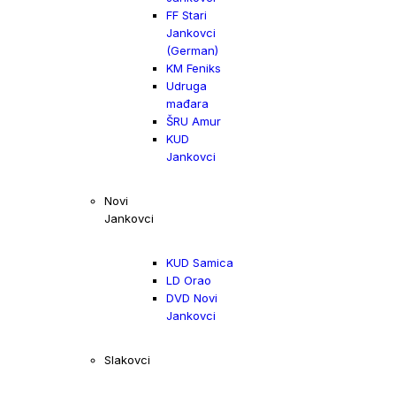
FF Stari
Jankovci
(German)
KM Feniks
Udruga
mađara
ŠRU Amur
KUD
Jankovci
Novi
Jankovci
KUD Samica
LD Orao
DVD Novi
Jankovci
Slakovci