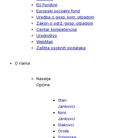
EU Fondovi
Europski socijalni fond
Uredba o gosp. kom. otpadom
Zakon o održ. gosp. otpadom
Centar kompetencija
Uredništvo
WebMail
Zaštita osobnih podataka
O nama
Naselja
Općine
Stari
Jankovci
Novi
Jankovci
Slakovci
Orolik
Srijemske