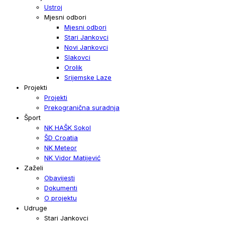
Ustroj
Mjesni odbori
Mjesni odbori
Stari Jankovci
Novi Jankovci
Slakovci
Orolik
Srijemske Laze
Projekti
Projekti
Prekogranična suradnja
Šport
NK HAŠK Sokol
ŠD Croatia
NK Meteor
NK Vidor Matijević
Zaželi
Obavijesti
Dokumenti
O projektu
Udruge
Stari Jankovci