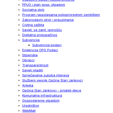
PPUO i plan gosp. otpadom
Socijalna skrb
Program raspolaganja poljoprivrednim zemljištem
Zakonodavni okvir i preuzimanja
Civilna zaštita
Savjet. sa zaint. javnošću
Digitalna pristupačnos
Subvencija
Subvencija podaci
Evidencija OPG Podaci
Stipendija
Obrasci
Transparentnost
Savjet mladih
Sprječavanje sukoba interesa
Službeni vjesnik Općine Stari Jankovci
Anketa
Općina Stari Jankovci - prijatelj djece
Komunalna infrastruktura
Gospodarenje otpadom
Uredništvo
WebMail