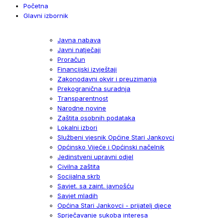
Početna
Glavni izbornik
Javna nabava
Javni natječaji
Proračun
Financijski izvještaji
Zakonodavni okvir i preuzimanja
Prekogranična suradnja
Transparentnost
Narodne novine
Zaštita osobnih podataka
Lokalni izbori
Službeni vjesnik Općine Stari Jankovci
Općinsko Vijeće i Općinski načelnik
Jedinstveni upravni odjel
Civilna zaštita
Socijalna skrb
Savjet. sa zaint. javnošću
Savjet mladih
Općina Stari Jankovci - prijatelj djece
Sprječavanje sukoba interesa