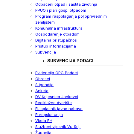
Odbačeni otpad i zaštita životinja
PPUO i plan gosp. otpadom
Program raspolaganja poljoprivrednim
zemljištem
Komunalna infrastruktura
Gospodarenje otpadom
Digitalna pristupačnos
Pristup informacijama
Subvencija
SUBVENCIJA PODACI
Evidencija OPG Podaci
Obrasci
Stipendija
Anketa
DV Krijesnica Jankovci
Reciklažno dvorište
El. oglasnik javne nabave
Europska unija
Vlada RH
Službeni vijesnik Vu-Srij.
Županija