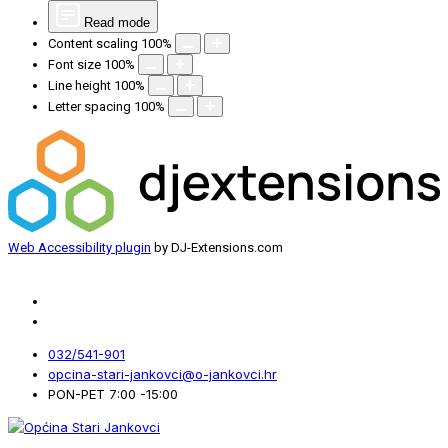
Read mode
Content scaling
100
%
Font size
100
%
Line height
100
%
Letter spacing
100
%
Web Accessibility plugin
by DJ-Extensions.com
032/541-901
opcina-stari-jankovci@o-jankovci.hr
PON-PET 7:00 -15:00