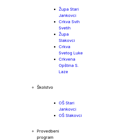
Župa Stari
Jankovci
Crkva Svih
Svetih
Župa
Slakovci
Crkva
Svetog Luke
Crkvena
Opština S.
Laze
Školstvo
OŠ Stari
Jankovci
OŠ Slakovci
Provedbeni
program