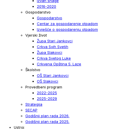
Izvan snage
2016-2020
Gospodarstvo
Gospodarstvo
Centar za gospodarenje otpadom
Izvješće o gospodarenju otpadom
Vjerski život
Župa Stari Jankovci
Crkva Svih Svetih
Župa Slakovci
Crkva Svetog Luke
Crkvena Opština S. Laze
Školstvo
OŠ Stari Jankovci
OŠ Slakovci
Provedbeni program
2022-2025
2025-2029
Strategija
SECAP
Godišnji plan rada 2026.
Godišnji plan rada 2025.
Ustroj