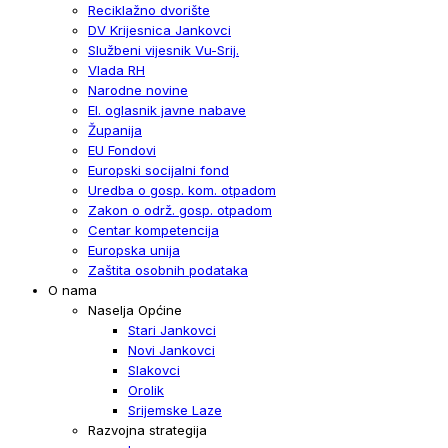
Reciklažno dvorište
DV Krijesnica Jankovci
Službeni vijesnik Vu-Srij.
Vlada RH
Narodne novine
El. oglasnik javne nabave
Županija
EU Fondovi
Europski socijalni fond
Uredba o gosp. kom. otpadom
Zakon o održ. gosp. otpadom
Centar kompetencija
Europska unija
Zaštita osobnih podataka
O nama
Naselja Općine
Stari Jankovci
Novi Jankovci
Slakovci
Orolik
Srijemske Laze
Razvojna strategija