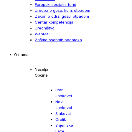
Europski socijalni fond
Uredba o gosp. kom. otpadom
Zakon o održ. gosp. otpadom
Centar kompetencija
Uredništvo
WebMail
Zaštita osobnih podataka
O nama
Naselja
Općine
Stari
Jankovci
Novi
Jankovci
Slakovci
Orolik
Srijemske
Laze