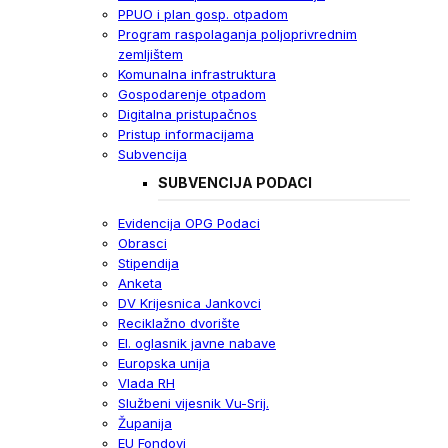
PPUO i plan gosp. otpadom
Program raspolaganja poljoprivrednim
zemljištem
Komunalna infrastruktura
Gospodarenje otpadom
Digitalna pristupačnos
Pristup informacijama
Subvencija
SUBVENCIJA PODACI
Evidencija OPG Podaci
Obrasci
Stipendija
Anketa
DV Krijesnica Jankovci
Reciklažno dvorište
El. oglasnik javne nabave
Europska unija
Vlada RH
Službeni vijesnik Vu-Srij.
Županija
EU Fondovi