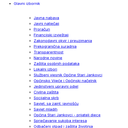
Glavni izbornik
Javna nabava
Javni natječaji
Proračun
Financijski izvještaji
Zakonodavni okvir i preuzimanja
Prekogranična suradnja
Transparentnost
Narodne novine
Zaštita osobnih podataka
Lokalni izbori
Službeni vjesnik Općine Stari Jankovci
Općinsko Vijeće i Općinski načelnik
Jedinstveni upravni odjel
Civilna zaštita
Socijalna skrb
Savjet. sa zaint. javnošću
Savjet mladih
Općina Stari Jankovci - prijatelj djece
Sprječavanje sukoba interesa
Odbačeni otpad i zaštita životinja