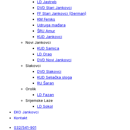
LD Jastreb
DVD Stari Jankovci
FF Stari Jankovci (German)
KM Feniks
Udruga mađara
ŠRU Amur
KUD Jankovci
Novi Jankovci
KUD Samica
LD Orao
DVD Novi Jankovci
Slakovci
DVD Slakovci
KUD Seljačka sloga
RU Šaran
Orolik
LD Fazan
Srijemske Laze
LD Sokol
EKO Jankovci
Kontakt
032/541-901