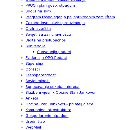
PPUO i plan gosp. otpadom
Socijalna skrb
Program raspolaganja poljoprivrednim zemljištem
Zakonodavni okvir i preuzimanja
Civilna zaštita
Savjet. sa zaint. javnošću
Digitalna pristupačnos
Subvencija
Subvencija podaci
Evidencija OPG Podaci
Stipendija
Obrasci
Transparentnost
Savjet mladih
Sprječavanje sukoba interesa
Službeni vjesnik Općine Stari Jankovci
Anketa
Općina Stari Jankovci - prijatelj djece
Komunalna infrastruktura
Gospodarenje otpadom
Uredništvo
WebMail