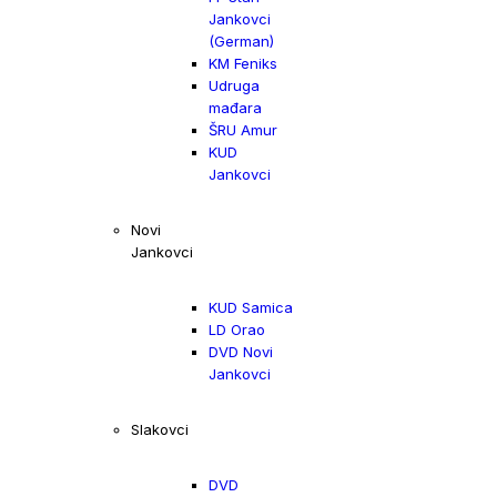
Jankovci
(German)
KM Feniks
Udruga
mađara
ŠRU Amur
KUD
Jankovci
Novi
Jankovci
KUD Samica
LD Orao
DVD Novi
Jankovci
Slakovci
DVD