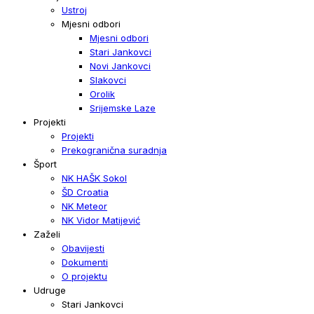
Ustroj
Mjesni odbori
Mjesni odbori
Stari Jankovci
Novi Jankovci
Slakovci
Orolik
Srijemske Laze
Projekti
Projekti
Prekogranična suradnja
Šport
NK HAŠK Sokol
ŠD Croatia
NK Meteor
NK Vidor Matijević
Zaželi
Obavijesti
Dokumenti
O projektu
Udruge
Stari Jankovci