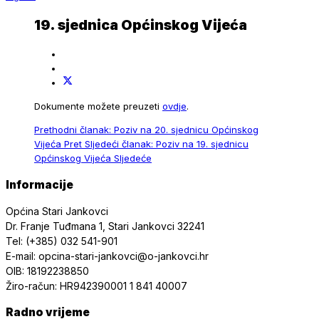
19. sjednica Općinskog Vijeća
Dokumente možete preuzeti
ovdje
.
Prethodni članak: Poziv na 20. sjednicu Općinskog
Vijeća
Pret
Sljedeći članak: Poziv na 19. sjednicu
Općinskog Vijeća
Sljedeće
Informacije
Općina Stari Jankovci
Dr. Franje Tuđmana 1, Stari Jankovci 32241
Tel: (+385) 032 541-901
E-mail: opcina-stari-jankovci@o-jankovci.hr
OIB: 18192238850
Žiro-račun: HR942390001 1 841 40007
Radno vrijeme