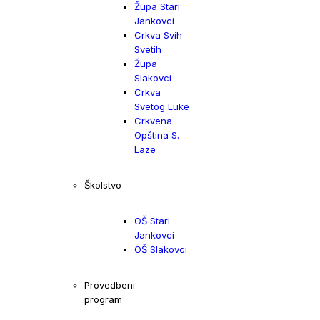
Župa Stari
Jankovci
Crkva Svih
Svetih
Župa
Slakovci
Crkva
Svetog Luke
Crkvena
Opština S.
Laze
Školstvo
OŠ Stari
Jankovci
OŠ Slakovci
Provedbeni
program