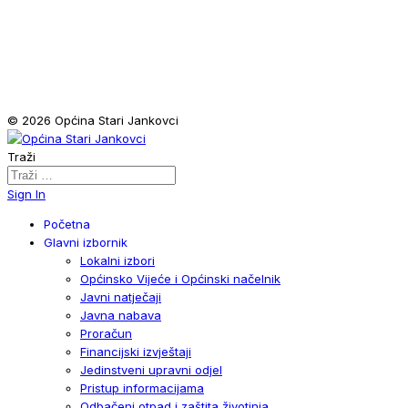
© 2026 Općina Stari Jankovci
Traži
Sign In
Početna
Glavni izbornik
Lokalni izbori
Općinsko Vijeće i Općinski načelnik
Javni natječaji
Javna nabava
Proračun
Financijski izvještaji
Jedinstveni upravni odjel
Pristup informacijama
Odbačeni otpad i zaštita životinja