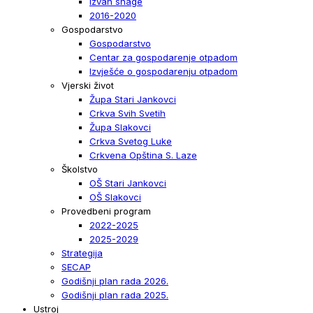
Izvan snage
2016-2020
Gospodarstvo
Gospodarstvo
Centar za gospodarenje otpadom
Izvješće o gospodarenju otpadom
Vjerski život
Župa Stari Jankovci
Crkva Svih Svetih
Župa Slakovci
Crkva Svetog Luke
Crkvena Opština S. Laze
Školstvo
OŠ Stari Jankovci
OŠ Slakovci
Provedbeni program
2022-2025
2025-2029
Strategija
SECAP
Godišnji plan rada 2026.
Godišnji plan rada 2025.
Ustroj