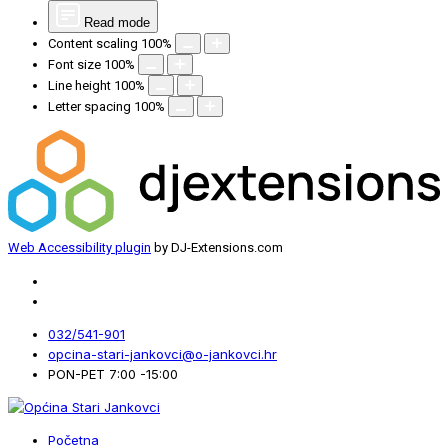
Read mode
Content scaling
100
%
Font size
100
%
Line height
100
%
Letter spacing
100
%
Web Accessibility plugin
by DJ-Extensions.com
032/541-901
opcina-stari-jankovci@o-jankovci.hr
PON-PET 7:00 -15:00
Početna