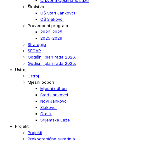
Crkvena Opština S. Laze
Školstvo
OŠ Stari Jankovci
OŠ Slakovci
Provedbeni program
2022-2025
2025-2029
Strategija
SECAP
Godišnji plan rada 2026.
Godišnji plan rada 2025.
Ustroj
Ustroj
Mjesni odbori
Mjesni odbori
Stari Jankovci
Novi Jankovci
Slakovci
Orolik
Srijemske Laze
Projekti
Projekti
Prekogranična suradnja