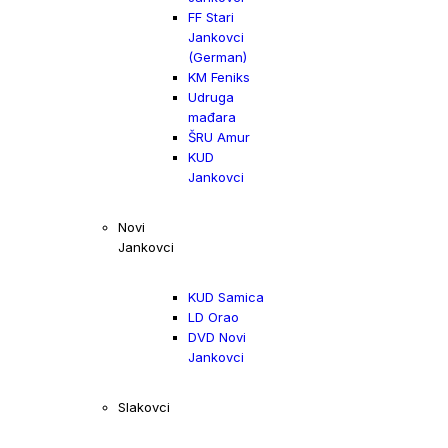
FF Stari
Jankovci
(German)
KM Feniks
Udruga
mađara
ŠRU Amur
KUD
Jankovci
Novi
Jankovci
KUD Samica
LD Orao
DVD Novi
Jankovci
Slakovci