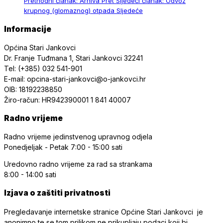
Prethodni članak: Arhiva
Pret
Sljedeći članak: Odvoz
krupnog (glomaznog) otpada
Sljedeće
Informacije
Općina Stari Jankovci
Dr. Franje Tuđmana 1, Stari Jankovci 32241
Tel: (+385) 032 541-901
E-mail: opcina-stari-jankovci@o-jankovci.hr
OIB: 18192238850
Žiro-račun: HR942390001 1 841 40007
Radno vrijeme
Radno vrijeme jedinstvenog upravnog odjela
Ponedjeljak - Petak
7:00 - 15:00 sati
Uredovno radno vrijeme
za rad sa strankama
8:00 - 14:00 sati
Izjava o zaštiti privatnosti
Pregledavanje internetske stranice Općine Stari Jankovci je
anonimno te se tom prilikom ne prikupljaju podaci koji bi