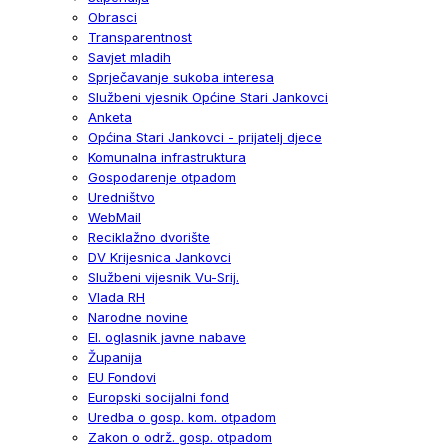
Obrasci
Transparentnost
Savjet mladih
Sprječavanje sukoba interesa
Službeni vjesnik Općine Stari Jankovci
Anketa
Općina Stari Jankovci - prijatelj djece
Komunalna infrastruktura
Gospodarenje otpadom
Uredništvo
WebMail
Reciklažno dvorište
DV Krijesnica Jankovci
Službeni vijesnik Vu-Srij.
Vlada RH
Narodne novine
El. oglasnik javne nabave
Županija
EU Fondovi
Europski socijalni fond
Uredba o gosp. kom. otpadom
Zakon o održ. gosp. otpadom