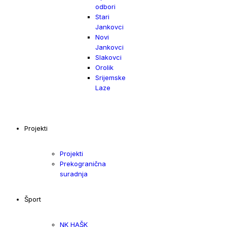
odbori
Stari
Jankovci
Novi
Jankovci
Slakovci
Orolik
Srijemske
Laze
Projekti
Projekti
Prekogranična
suradnja
Šport
NK HAŠK