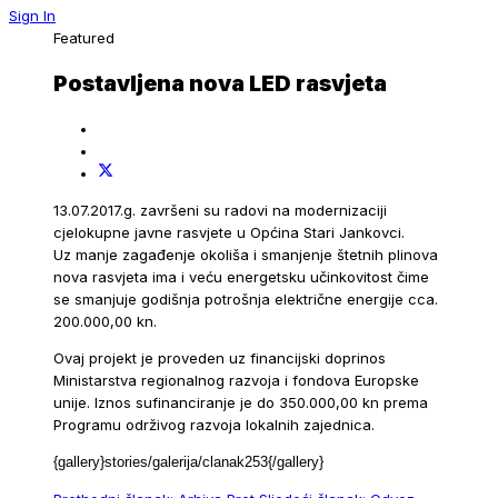
Sign In
Featured
Postavljena nova LED rasvjeta
13.07.2017.g. završeni su radovi na modernizaciji
cjelokupne javne rasvjete u Općina Stari Jankovci.
Uz manje zagađenje okoliša i smanjenje štetnih plinova
nova rasvjeta ima i veću energetsku učinkovitost čime
se smanjuje godišnja potrošnja električne energije cca.
200.000,00 kn.
Ovaj projekt je proveden uz financijski doprinos
Ministarstva regionalnog razvoja i fondova Europske
unije. Iznos sufinanciranje je do 350.000,00 kn prema
Programu održivog razvoja lokalnih zajednica.
{gallery}stories/
galerija/clanak253{/gallery}