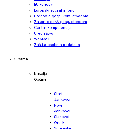
EU Fondovi
Europski socijalni fond
Uredba o gosp. kom. otpadom
Zakon o održ. gosp. otpadom
Centar kompetencija
Uredništvo
WebMail
Zaštita osobnih podataka
O nama
Naselja
Općine
Stari
Jankovci
Novi
Jankovci
Slakovci
Orolik
Srijemske