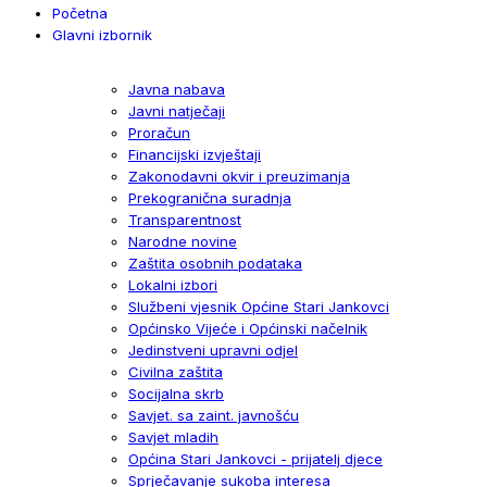
Početna
Glavni izbornik
Javna nabava
Javni natječaji
Proračun
Financijski izvještaji
Zakonodavni okvir i preuzimanja
Prekogranična suradnja
Transparentnost
Narodne novine
Zaštita osobnih podataka
Lokalni izbori
Službeni vjesnik Općine Stari Jankovci
Općinsko Vijeće i Općinski načelnik
Jedinstveni upravni odjel
Civilna zaštita
Socijalna skrb
Savjet. sa zaint. javnošću
Savjet mladih
Općina Stari Jankovci - prijatelj djece
Sprječavanje sukoba interesa