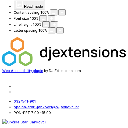
Read mode
Content scaling
100
%
Font size
100
%
Line height
100
%
Letter spacing
100
%
Web Accessibility plugin
by DJ-Extensions.com
032/541-901
opcina-stari-jankovci@o-jankovci.hr
PON-PET 7:00 -15:00