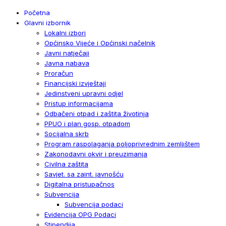
Početna
Glavni izbornik
Lokalni izbori
Općinsko Vijeće i Općinski načelnik
Javni natječaji
Javna nabava
Proračun
Financijski izvještaji
Jedinstveni upravni odjel
Pristup informacijama
Odbačeni otpad i zaštita životinja
PPUO i plan gosp. otpadom
Socijalna skrb
Program raspolaganja poljoprivrednim zemljištem
Zakonodavni okvir i preuzimanja
Civilna zaštita
Savjet. sa zaint. javnošću
Digitalna pristupačnos
Subvencija
Subvencija podaci
Evidencija OPG Podaci
Stipendija