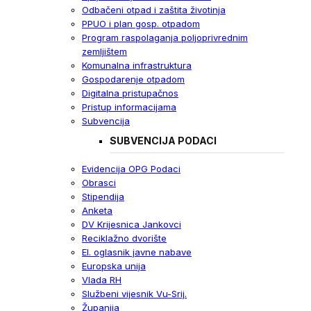
Odbačeni otpad i zaštita životinja
PPUO i plan gosp. otpadom
Program raspolaganja poljoprivrednim
zemljištem
Komunalna infrastruktura
Gospodarenje otpadom
Digitalna pristupačnos
Pristup informacijama
Subvencija
SUBVENCIJA PODACI
Evidencija OPG Podaci
Obrasci
Stipendija
Anketa
DV Krijesnica Jankovci
Reciklažno dvorište
El. oglasnik javne nabave
Europska unija
Vlada RH
Službeni vijesnik Vu-Srij.
Županija