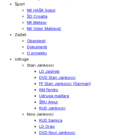
Šport
NK HAŠK Sokol
ŠD Croatia
NK Meteor
NK Vidor Matijević
Zaželi
Obavijesti
Dokumenti
O projektu
Udruge
Stari Jankovci
LD Jastreb
DVD Stari Jankovci
FF Stari Jankovci (German)
KM Feniks
Udruga mađara
ŠRU Amur
KUD Jankovci
Novi Jankovci
KUD Samica
LD Orao
DVD Novi Jankovci