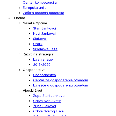
Centar kompetencija
Europska unija
Zaštita osobnih podataka
O nama
Naselja Općine
Stari Jankovci
Novi Jankovci
Slakovci
Orolik
Srijemske Laze
Razvojna strategija
Izvan snage
2016-2020
Gospodarstvo
Gospodarstvo
Centar za gospodarenje otpadom
Izvješće o gospodarenju otpadom
Vjerski život
Župa Stari Jankovci
Crkva Svih Svetih
Župa Slakovci
Crkva Svetog Luke