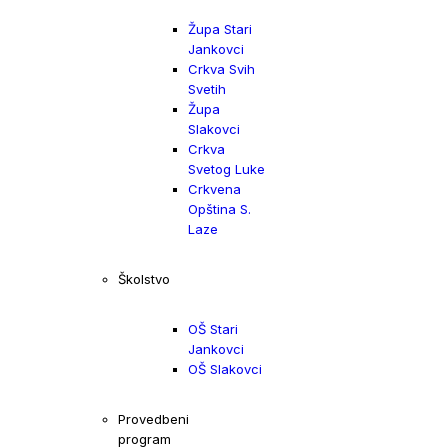
Župa Stari
Jankovci
Crkva Svih
Svetih
Župa
Slakovci
Crkva
Svetog Luke
Crkvena
Opština S.
Laze
Školstvo
OŠ Stari
Jankovci
OŠ Slakovci
Provedbeni
program