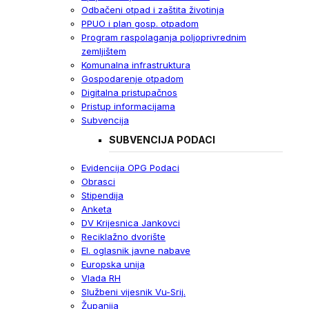
Odbačeni otpad i zaštita životinja
PPUO i plan gosp. otpadom
Program raspolaganja poljoprivrednim
zemljištem
Komunalna infrastruktura
Gospodarenje otpadom
Digitalna pristupačnos
Pristup informacijama
Subvencija
SUBVENCIJA PODACI
Evidencija OPG Podaci
Obrasci
Stipendija
Anketa
DV Krijesnica Jankovci
Reciklažno dvorište
El. oglasnik javne nabave
Europska unija
Vlada RH
Službeni vijesnik Vu-Srij.
Županija