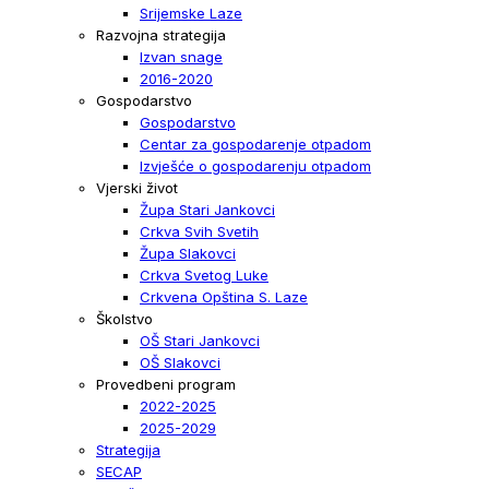
Srijemske Laze
Razvojna strategija
Izvan snage
2016-2020
Gospodarstvo
Gospodarstvo
Centar za gospodarenje otpadom
Izvješće o gospodarenju otpadom
Vjerski život
Župa Stari Jankovci
Crkva Svih Svetih
Župa Slakovci
Crkva Svetog Luke
Crkvena Opština S. Laze
Školstvo
OŠ Stari Jankovci
OŠ Slakovci
Provedbeni program
2022-2025
2025-2029
Strategija
SECAP