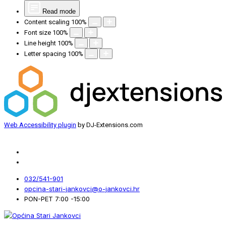
Read mode
Content scaling
100
%
Font size
100
%
Line height
100
%
Letter spacing
100
%
Web Accessibility plugin
by DJ-Extensions.com
032/541-901
opcina-stari-jankovci@o-jankovci.hr
PON-PET 7:00 -15:00