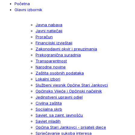
Početna
Glavni izbornik
Javna nabava
Javni natječaji
Proračun
Financijski izvještaji
Zakonodavni okvir i preuzimanja
Prekogranična suradnja
Transparentnost
Narodne novine
Zaštita osobnih podataka
Lokalni izbori
Službeni vjesnik Općine Stari Jankovci
Općinsko Vijeće i Općinski načelnik
Jedinstveni upravni odjel
Civilna zaštita
Socijalna skrb
Savjet. sa zaint. javnošću
Savjet mladih
Općina Stari Jankovci - prijatelj djece
Sprječavanje sukoba interesa