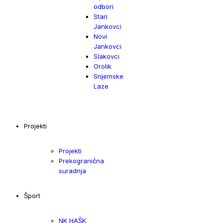
odbori
Stari
Jankovci
Novi
Jankovci
Slakovci
Orolik
Srijemske
Laze
Projekti
Projekti
Prekogranična
suradnja
Šport
NK HAŠK