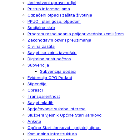
Jedinstveni upravni odjel
Pristup informacijama
Odbačeni otpad i zaštita životinja
PPUO i plan gosp. otpadom
Socijalna skrb
Program raspolaganja poljoprivrednim zemljištem
Zakonodavni okvir i preuzimanja
Civilna zaštita
Savjet. sa zaint. javnošću
Digitalna pristupačnos
Subvencija
Subvencija podaci
Evidencija OPG Podaci
Stipendija
Obrasci
Transparentnost
Savjet mladih
Sprječavanje sukoba interesa
Službeni vjesnik Općine Stari Jankovci
Anketa
Općina Stari Jankovci - prijatelj djece
Komunalna infrastruktura
Gospodarenje otpadom