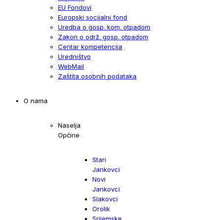
EU Fondovi
Europski socijalni fond
Uredba o gosp. kom. otpadom
Zakon o održ. gosp. otpadom
Centar kompetencija
Uredništvo
WebMail
Zaštita osobnih podataka
O nama
Naselja
Općine
Stari
Jankovci
Novi
Jankovci
Slakovci
Orolik
Srijemske