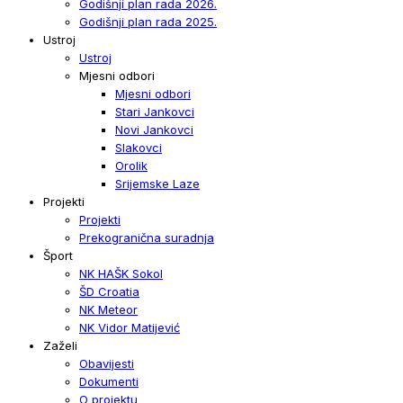
Godišnji plan rada 2026.
Godišnji plan rada 2025.
Ustroj
Ustroj
Mjesni odbori
Mjesni odbori
Stari Jankovci
Novi Jankovci
Slakovci
Orolik
Srijemske Laze
Projekti
Projekti
Prekogranična suradnja
Šport
NK HAŠK Sokol
ŠD Croatia
NK Meteor
NK Vidor Matijević
Zaželi
Obavijesti
Dokumenti
O projektu