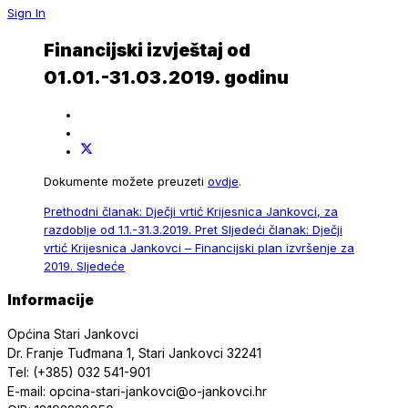
Sign In
Financijski izvještaj od
01.01.-31.03.2019. godinu
Dokumente možete preuzeti
ovdje
.
Prethodni članak: Dječji vrtić Krijesnica Jankovci, za
razdoblje od 1.1.-31.3.2019.
Pret
Sljedeći članak: Dječji
vrtić Krijesnica Jankovci – Financijski plan izvršenje za
2019.
Sljedeće
Informacije
Općina Stari Jankovci
Dr. Franje Tuđmana 1, Stari Jankovci 32241
Tel: (+385) 032 541-901
E-mail: opcina-stari-jankovci@o-jankovci.hr