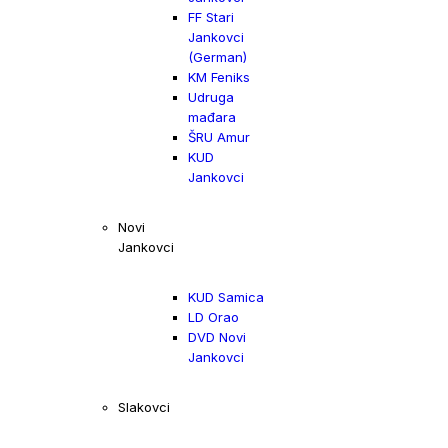
FF Stari
Jankovci
(German)
KM Feniks
Udruga
mađara
ŠRU Amur
KUD
Jankovci
Novi
Jankovci
KUD Samica
LD Orao
DVD Novi
Jankovci
Slakovci