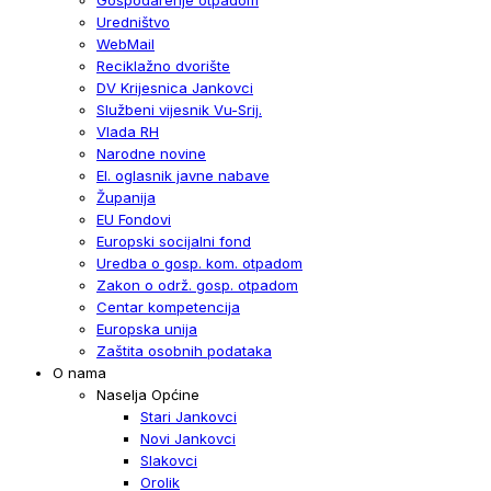
Uredništvo
WebMail
Reciklažno dvorište
DV Krijesnica Jankovci
Službeni vijesnik Vu-Srij.
Vlada RH
Narodne novine
El. oglasnik javne nabave
Županija
EU Fondovi
Europski socijalni fond
Uredba o gosp. kom. otpadom
Zakon o održ. gosp. otpadom
Centar kompetencija
Europska unija
Zaštita osobnih podataka
O nama
Naselja Općine
Stari Jankovci
Novi Jankovci
Slakovci
Orolik