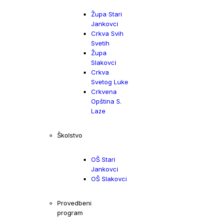
Župa Stari
Jankovci
Crkva Svih
Svetih
Župa
Slakovci
Crkva
Svetog Luke
Crkvena
Opština S.
Laze
Školstvo
OŠ Stari
Jankovci
OŠ Slakovci
Provedbeni
program