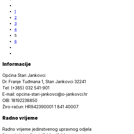
1
2
3
4
5
6
Informacije
Općina Stari Jankovci
Dr. Franje Tuđmana 1, Stari Jankovci 32241
Tel: (+385) 032 541-901
E-mail: opcina-stari-jankovci@o-jankovci.hr
OIB: 18192238850
Žiro-račun: HR942390001 1 841 40007
Radno vrijeme
Radno vrijeme jedinstvenog upravnog odjela