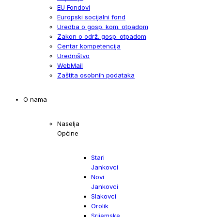
EU Fondovi
Europski socijalni fond
Uredba o gosp. kom. otpadom
Zakon o održ. gosp. otpadom
Centar kompetencija
Uredništvo
WebMail
Zaštita osobnih podataka
O nama
Naselja
Općine
Stari
Jankovci
Novi
Jankovci
Slakovci
Orolik
Srijemske