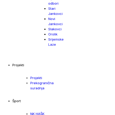
odbori
Stari
Jankovci
Novi
Jankovci
Slakovci
Orolik
Srijemske
Laze
Projekti
Projekti
Prekogranična
suradnja
Šport
NK HAŠK