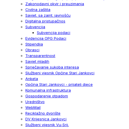
Zakonodavni okvir i preuzimanja
Civilna zaštita
Savjet. sa zaint. javnošću
Digitalna pristupačnos
Subvencija
Subvencija podaci
Evidencija OPG Podaci
Stipendija
Obrasci
Transparentnost
Savjet mladih
Sprječavanje sukoba interesa
Službeni vjesnik Općine Stari Jankovci
Anketa
Općina Stari Jankovci - prijatelj djece
Komunalna infrastruktura
Gospodarenje otpadom
Uredništvo
WebMail
Reciklažno dvorište
DV Krijesnica Jankovci
Službeni vijesnik Vu-Srij.