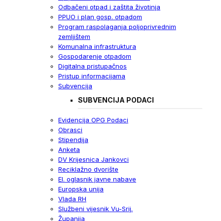
Odbačeni otpad i zaštita životinja
PPUO i plan gosp. otpadom
Program raspolaganja poljoprivrednim
zemljištem
Komunalna infrastruktura
Gospodarenje otpadom
Digitalna pristupačnos
Pristup informacijama
Subvencija
SUBVENCIJA PODACI
Evidencija OPG Podaci
Obrasci
Stipendija
Anketa
DV Krijesnica Jankovci
Reciklažno dvorište
El. oglasnik javne nabave
Europska unija
Vlada RH
Službeni vijesnik Vu-Srij.
Županija