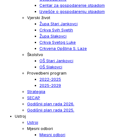
Centar za gospodarenje otpadom
Izvješće o gospodarenju otpadom
Vjerski život
Župa Stari Jankovci
Crkva Svih Svetih
Župa Slakovci
Crkva Svetog Luke
Crkvena Opština S. Laze
Školstvo
OŠ Stari Jankovci
OŠ Slakovci
Provedbeni program
2022-2025
2025-2029
Strategija
SECAP
Godišnji plan rada 2026.
Godišnji plan rada 2025.
Ustroj
Ustroj
Mjesni odbori
Mjesni odbori