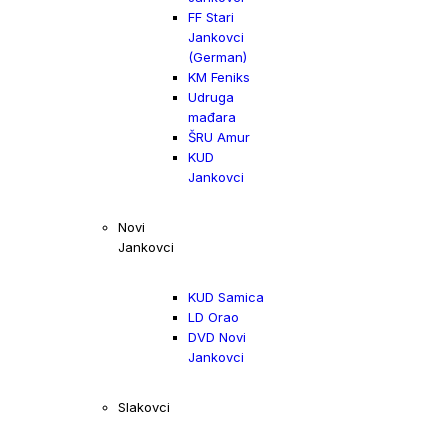
FF Stari
Jankovci
(German)
KM Feniks
Udruga
mađara
ŠRU Amur
KUD
Jankovci
Novi
Jankovci
KUD Samica
LD Orao
DVD Novi
Jankovci
Slakovci