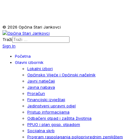
© 2026 Općina Stari Jankovci
Traži
Sign In
Početna
Glavni izbornik
Lokalni izbori
Općinsko Vijeće i Općinski načelnik
Javni natječaji
Javna nabava
Proračun
Financijski izvještaji
Jedinstveni upravni odjel
Pristup informacijama
Odbačeni otpad i zaštita životinja
PPUO i plan gosp. otpadom
Socijalna skrb
Program raspolaganja poljoprivrednim zemljištem