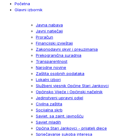
Početna
Glavni izbornik
Javna nabava
Javni natječaji
Proračun
Financijski izvještaji
Zakonodavni okvir i preuzimanja
Prekogranična suradnja
Transparentnost
Narodne novine
Zaštita osobnih podataka
Lokalni izbori
Službeni vjesnik Općine Stari Jankovci
Općinsko Vijeće i Općinski načelnik
Jedinstveni upravni odjel
Civilna zaštita
Socijalna skrb
Savjet. sa zaint. javnošću
Savjet mladih
Općina Stari Jankovci - prijatelj djece
Sprječavanje sukoba interesa