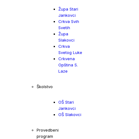
Župa Stari
Jankovci
Crkva Svih
Svetih
Župa
Slakovci
Crkva
Svetog Luke
Crkvena
Opština S.
Laze
Školstvo
OŠ Stari
Jankovci
OŠ Slakovci
Provedbeni
program