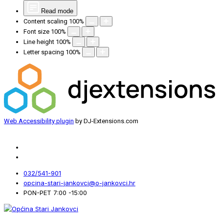
Read mode
Content scaling
100
%
Font size
100
%
Line height
100
%
Letter spacing
100
%
Web Accessibility plugin
by DJ-Extensions.com
032/541-901
opcina-stari-jankovci@o-jankovci.hr
PON-PET 7:00 -15:00