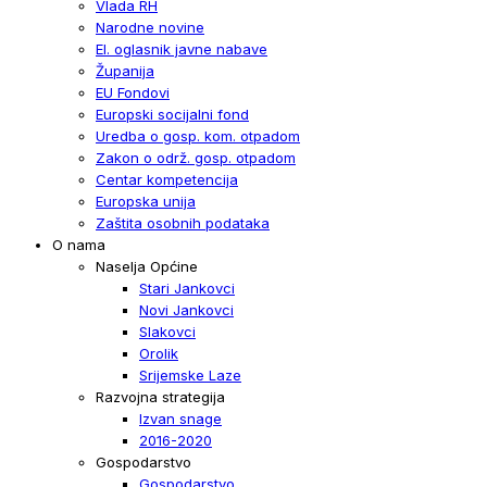
Vlada RH
Narodne novine
El. oglasnik javne nabave
Županija
EU Fondovi
Europski socijalni fond
Uredba o gosp. kom. otpadom
Zakon o održ. gosp. otpadom
Centar kompetencija
Europska unija
Zaštita osobnih podataka
O nama
Naselja Općine
Stari Jankovci
Novi Jankovci
Slakovci
Orolik
Srijemske Laze
Razvojna strategija
Izvan snage
2016-2020
Gospodarstvo
Gospodarstvo