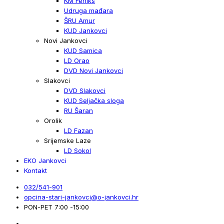
KM Feniks
Udruga mađara
ŠRU Amur
KUD Jankovci
Novi Jankovci
KUD Samica
LD Orao
DVD Novi Jankovci
Slakovci
DVD Slakovci
KUD Seljačka sloga
RU Šaran
Orolik
LD Fazan
Srijemske Laze
LD Sokol
EKO Jankovci
Kontakt
032/541-901
opcina-stari-jankovci@o-jankovci.hr
PON-PET 7:00 -15:00