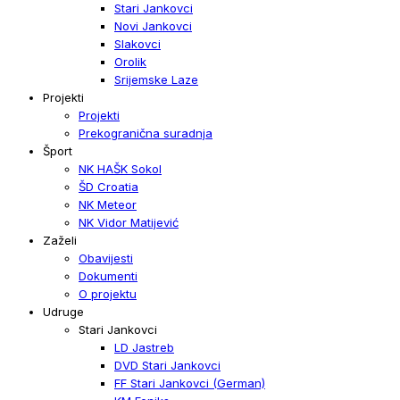
Stari Jankovci
Novi Jankovci
Slakovci
Orolik
Srijemske Laze
Projekti
Projekti
Prekogranična suradnja
Šport
NK HAŠK Sokol
ŠD Croatia
NK Meteor
NK Vidor Matijević
Zaželi
Obavijesti
Dokumenti
O projektu
Udruge
Stari Jankovci
LD Jastreb
DVD Stari Jankovci
FF Stari Jankovci (German)