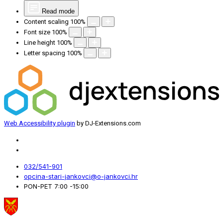
Read mode
Content scaling
100
%
Font size
100
%
Line height
100
%
Letter spacing
100
%
Web Accessibility plugin
by DJ-Extensions.com
032/541-901
opcina-stari-jankovci@o-jankovci.hr
PON-PET 7:00 -15:00