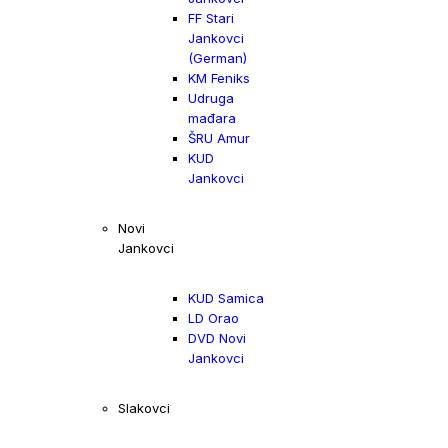
FF Stari
Jankovci
(German)
KM Feniks
Udruga
mađara
ŠRU Amur
KUD
Jankovci
Novi
Jankovci
KUD Samica
LD Orao
DVD Novi
Jankovci
Slakovci