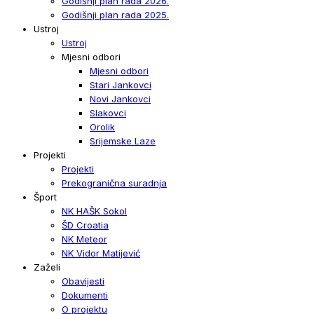
Godišnji plan rada 2026.
Godišnji plan rada 2025.
Ustroj
Ustroj
Mjesni odbori
Mjesni odbori
Stari Jankovci
Novi Jankovci
Slakovci
Orolik
Srijemske Laze
Projekti
Projekti
Prekogranična suradnja
Šport
NK HAŠK Sokol
ŠD Croatia
NK Meteor
NK Vidor Matijević
Zaželi
Obavijesti
Dokumenti
O projektu