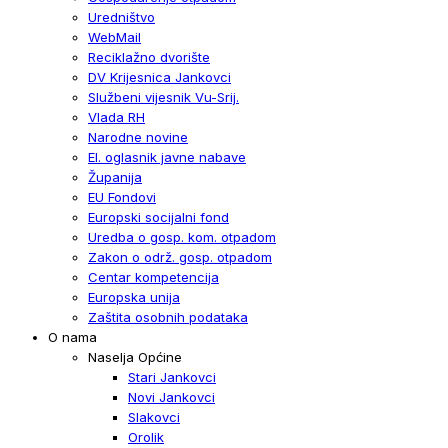
Uredništvo
WebMail
Reciklažno dvorište
DV Krijesnica Jankovci
Službeni vijesnik Vu-Srij.
Vlada RH
Narodne novine
El. oglasnik javne nabave
Županija
EU Fondovi
Europski socijalni fond
Uredba o gosp. kom. otpadom
Zakon o održ. gosp. otpadom
Centar kompetencija
Europska unija
Zaštita osobnih podataka
O nama
Naselja Općine
Stari Jankovci
Novi Jankovci
Slakovci
Orolik