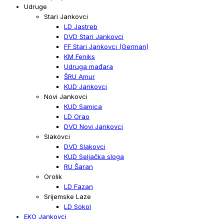
Udruge
Stari Jankovci
LD Jastreb
DVD Stari Jankovci
FF Stari Jankovci (German)
KM Feniks
Udruga mađara
ŠRU Amur
KUD Jankovci
Novi Jankovci
KUD Samica
LD Orao
DVD Novi Jankovci
Slakovci
DVD Slakovci
KUD Seljačka sloga
RU Šaran
Orolik
LD Fazan
Srijemske Laze
LD Sokol
EKO Jankovci