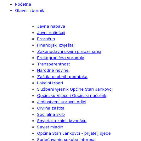
Početna
Glavni izbornik
Javna nabava
Javni natječaji
Proračun
Financijski izvještaji
Zakonodavni okvir i preuzimanja
Prekogranična suradnja
Transparentnost
Narodne novine
Zaštita osobnih podataka
Lokalni izbori
Službeni vjesnik Općine Stari Jankovci
Općinsko Vijeće i Općinski načelnik
Jedinstveni upravni odjel
Civilna zaštita
Socijalna skrb
Savjet. sa zaint. javnošću
Savjet mladih
Općina Stari Jankovci - prijatelj djece
Sprječavanje sukoba interesa