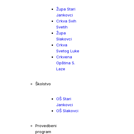
Župa Stari
Jankovci
Crkva Svih
Svetih
Župa
Slakovci
Crkva
Svetog Luke
Crkvena
Opština S.
Laze
Školstvo
OŠ Stari
Jankovci
OŠ Slakovci
Provedbeni
program