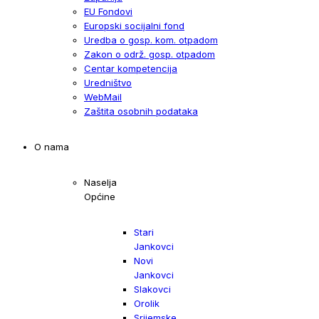
EU Fondovi
Europski socijalni fond
Uredba o gosp. kom. otpadom
Zakon o održ. gosp. otpadom
Centar kompetencija
Uredništvo
WebMail
Zaštita osobnih podataka
O nama
Naselja
Općine
Stari
Jankovci
Novi
Jankovci
Slakovci
Orolik
Srijemske