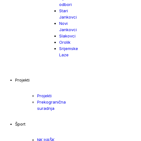
odbori
Stari
Jankovci
Novi
Jankovci
Slakovci
Orolik
Srijemske
Laze
Projekti
Projekti
Prekogranična
suradnja
Šport
NK HAŠK