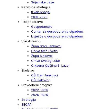
Srijemske Laze
Razvojna strategija
Izvan snage
2016-2020
Gospodarstvo
Gospodarstvo
Centar za gospodarenje otpadom
Izvješće o gospodarenju otpadom
Vjerski život
Župa Stari Jankovci
Crkva Svih Svetih
Župa Slakovci
Crkva Svetog Luke
Crkvena Opština S. Laze
Školstvo
OŠ Stari Jankovci
OŠ Slakovci
Provedbeni program
2022-2025
2025-2029
Strategija
SECAP