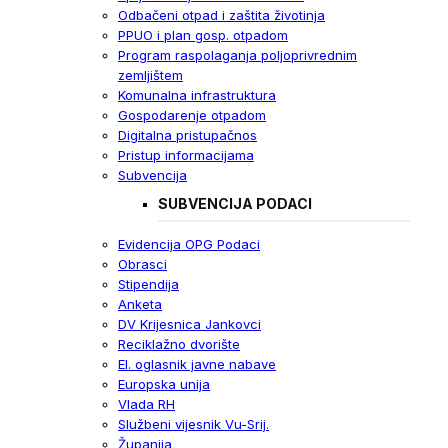
Odbačeni otpad i zaštita životinja
PPUO i plan gosp. otpadom
Program raspolaganja poljoprivrednim
zemljištem
Komunalna infrastruktura
Gospodarenje otpadom
Digitalna pristupačnos
Pristup informacijama
Subvencija
SUBVENCIJA PODACI
Evidencija OPG Podaci
Obrasci
Stipendija
Anketa
DV Krijesnica Jankovci
Reciklažno dvorište
El. oglasnik javne nabave
Europska unija
Vlada RH
Službeni vijesnik Vu-Srij.
Županija