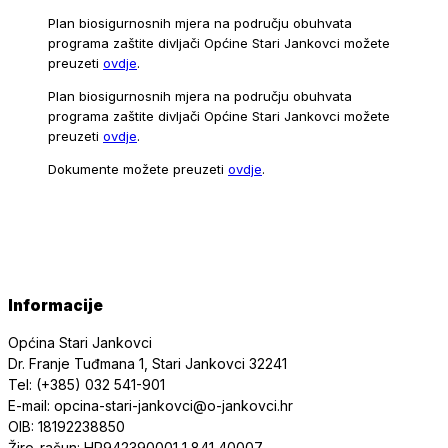
Plan biosigurnosnih mjera na području obuhvata
programa zaštite divljači Općine Stari Jankovci možete
preuzeti
ovdje
.
Plan biosigurnosnih mjera na području obuhvata
programa zaštite divljači Općine Stari Jankovci možete
preuzeti
ovdje
.
Dokumente možete preuzeti
ovdje
.
Informacije
Općina Stari Jankovci
Dr. Franje Tuđmana 1, Stari Jankovci 32241
Tel: (+385) 032 541-901
E-mail: opcina-stari-jankovci@o-jankovci.hr
OIB: 18192238850
Žiro-račun: HR942390001 1 841 40007