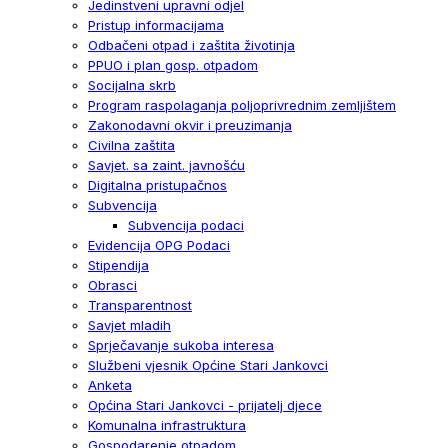
Jedinstveni upravni odjel
Pristup informacijama
Odbačeni otpad i zaštita životinja
PPUO i plan gosp. otpadom
Socijalna skrb
Program raspolaganja poljoprivrednim zemljištem
Zakonodavni okvir i preuzimanja
Civilna zaštita
Savjet. sa zaint. javnošću
Digitalna pristupačnos
Subvencija
Subvencija podaci
Evidencija OPG Podaci
Stipendija
Obrasci
Transparentnost
Savjet mladih
Sprječavanje sukoba interesa
Službeni vjesnik Općine Stari Jankovci
Anketa
Općina Stari Jankovci - prijatelj djece
Komunalna infrastruktura
Gospodarenje otpadom