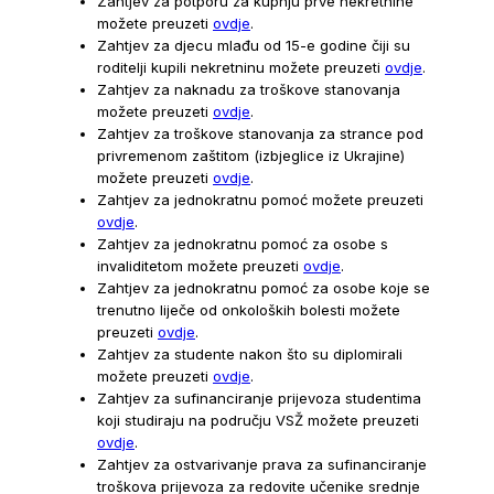
Zahtjev za potporu za kupnju prve nekretnine
možete preuzeti
ovdje
.
Zahtjev za djecu mlađu od 15-e godine čiji su
roditelji kupili nekretninu možete preuzeti
ovdje
.
Zahtjev za naknadu za troškove stanovanja
možete preuzeti
ovdje
.
Zahtjev za troškove stanovanja za strance pod
privremenom zaštitom (izbjeglice iz Ukrajine)
možete preuzeti
ovdje
.
Zahtjev za jednokratnu pomoć možete preuzeti
ovdje
.
Zahtjev za jednokratnu pomoć za osobe s
invaliditetom možete preuzeti
ovdje
.
Zahtjev za jednokratnu pomoć za osobe koje se
trenutno liječe od onkoloških bolesti možete
preuzeti
ovdje
.
Zahtjev za studente nakon što su diplomirali
možete preuzeti
ovdje
.
Zahtjev za sufinanciranje prijevoza studentima
koji studiraju na području VSŽ možete preuzeti
ovdje
.
Zahtjev za ostvarivanje prava za sufinanciranje
troškova prijevoza za redovite učenike srednje