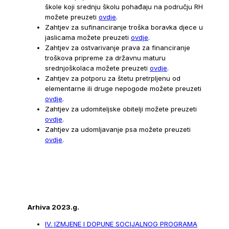
škole koji srednju školu pohađaju na području RH
možete preuzeti
ovdje
.
Zahtjev za sufinanciranje troška boravka djece u
jaslicama možete preuzeti
ovdje
.
Zahtjev za ostvarivanje prava za financiranje
troškova pripreme za državnu maturu
srednjoškolaca možete preuzeti
ovdje
.
Zahtjev za potporu za štetu pretrpljenu od
elementarne ili druge nepogode možete preuzeti
ovdje
.
Zahtjev za udomiteljske obitelji možete preuzeti
ovdje
.
Zahtjev za udomljavanje psa možete preuzeti
ovdje
.
Arhiva 2023.g.
IV. IZMJENE I DOPUNE SOCIJALNOG PROGRAMA