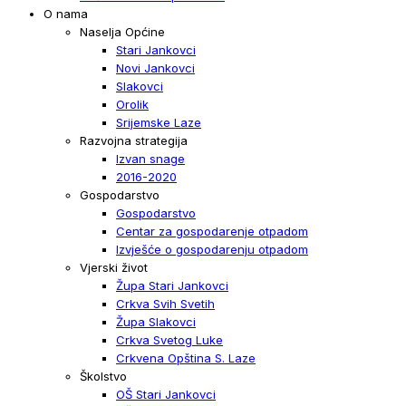
O nama
Naselja Općine
Stari Jankovci
Novi Jankovci
Slakovci
Orolik
Srijemske Laze
Razvojna strategija
Izvan snage
2016-2020
Gospodarstvo
Gospodarstvo
Centar za gospodarenje otpadom
Izvješće o gospodarenju otpadom
Vjerski život
Župa Stari Jankovci
Crkva Svih Svetih
Župa Slakovci
Crkva Svetog Luke
Crkvena Opština S. Laze
Školstvo
OŠ Stari Jankovci