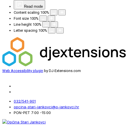
Read mode
Content scaling
100
%
Font size
100
%
Line height
100
%
Letter spacing
100
%
Web Accessibility plugin
by DJ-Extensions.com
032/541-901
opcina-stari-jankovci@o-jankovci.hr
PON-PET 7:00 -15:00