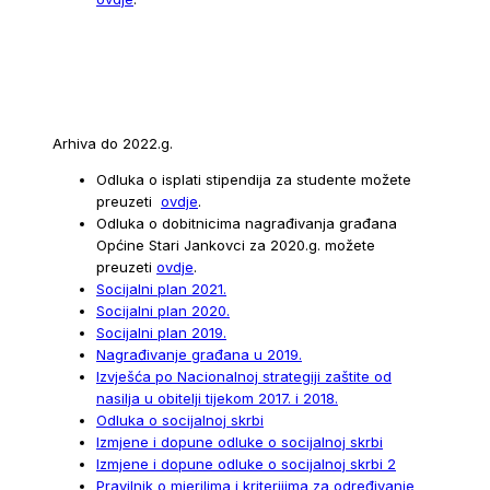
Arhiva do 2022.g.
Odluka o isplati stipendija za studente možete
preuzeti
ovdje
.
Odluka o dobitnicima nagrađivanja građana
Općine Stari Jankovci za 2020.g. možete
preuzeti
ovdje
.
Socijalni plan 2021.
Socijalni plan 2020.
Socijalni plan 2019.
Nagrađivanje građana u 2019.
Izvješća po Nacionalnoj strategiji zaštite od
nasilja u obitelji tijekom 2017. i 2018.
Odluka o socijalnoj skrbi
Izmjene i dopune odluke o socijalnoj skrbi
Izmjene i dopune odluke o socijalnoj skrbi 2
Pravilnik o mjerilima i kriterijima za određivanje