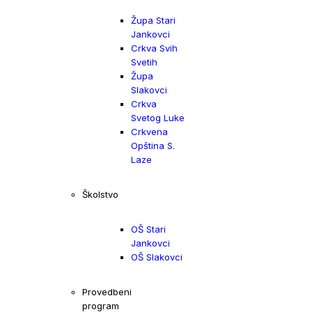
Župa Stari
Jankovci
Crkva Svih
Svetih
Župa
Slakovci
Crkva
Svetog Luke
Crkvena
Opština S.
Laze
Školstvo
OŠ Stari
Jankovci
OŠ Slakovci
Provedbeni
program