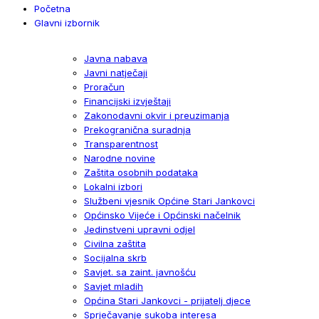
Početna
Glavni izbornik
Javna nabava
Javni natječaji
Proračun
Financijski izvještaji
Zakonodavni okvir i preuzimanja
Prekogranična suradnja
Transparentnost
Narodne novine
Zaštita osobnih podataka
Lokalni izbori
Službeni vjesnik Općine Stari Jankovci
Općinsko Vijeće i Općinski načelnik
Jedinstveni upravni odjel
Civilna zaštita
Socijalna skrb
Savjet. sa zaint. javnošću
Savjet mladih
Općina Stari Jankovci - prijatelj djece
Sprječavanje sukoba interesa