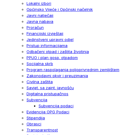
Lokalni izbori
Općinsko Vijeće i Općinski načelnik
Javni natječaji
Javna nabava
Proračun
Financijski izvještaji
Jedinstveni upravni odjel
Pristup informacijama
Odbačeni otpad i zaštita životinja
PPUO i plan gosp. otpadom
Socijalna skrb
Program raspolaganja poljoprivrednim zemljištem
Zakonodavni okvir i preuzimanja
Civilna zaštita
Savjet. sa zaint. javnošću
Digitalna pristupačnos
Subvencija
Subvencija podaci
Evidencija OPG Podaci
Stipendija
Obrasci
Transparentnost