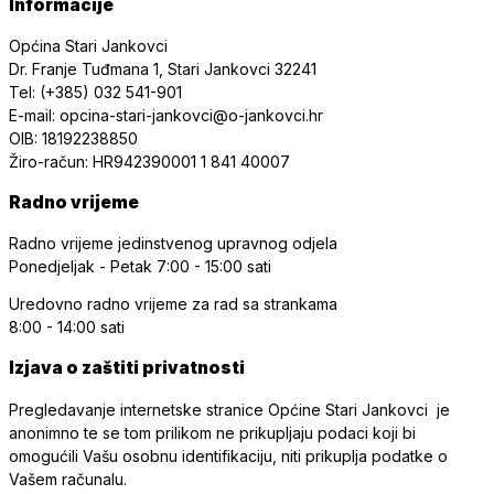
Informacije
Općina Stari Jankovci
Dr. Franje Tuđmana 1, Stari Jankovci 32241
Tel: (+385) 032 541-901
E-mail: opcina-stari-jankovci@o-jankovci.hr
OIB: 18192238850
Žiro-račun: HR942390001 1 841 40007
Radno vrijeme
Radno vrijeme jedinstvenog upravnog odjela
Ponedjeljak - Petak
7:00 - 15:00 sati
Uredovno radno vrijeme
za rad sa strankama
8:00 - 14:00 sati
Izjava o zaštiti privatnosti
Pregledavanje internetske stranice Općine Stari Jankovci je
anonimno te se tom prilikom ne prikupljaju podaci koji bi
omogućili Vašu osobnu identifikaciju, niti prikuplja podatke o
Vašem računalu.