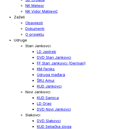
NK Meteor
NK Vidor Matijević
Zaželi
Obavijesti
Dokumenti
O projektu
Udruge
Stari Jankovci
LD Jastreb
DVD Stari Jankovci
FF Stari Jankovci (German)
KM Feniks
Udruga mađara
ŠRU Amur
KUD Jankovci
Novi Jankovci
KUD Samica
LD Orao
DVD Novi Jankovci
Slakovci
DVD Slakovci
KUD Seljačka sloga