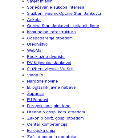
Savjet mladih
Sprječavanje sukoba interesa
Službeni vjesnik Općine Stari Jankovci
Anketa
Općina Stari Jankovci - prijatelj djece
Komunalna infrastruktura
Gospodarenje otpadom
Uredništvo
WebMail
Reciklažno dvorište
DV Krijesnica Jankovci
Službeni vijesnik Vu-Srij.
Vlada RH
Narodne novine
El. oglasnik javne nabave
Županija
EU Fondovi
Europski socijalni fond
Uredba o gosp. kom. otpadom
Zakon o održ. gosp. otpadom
Centar kompetencija
Europska unija
Zaštita osobnih podataka