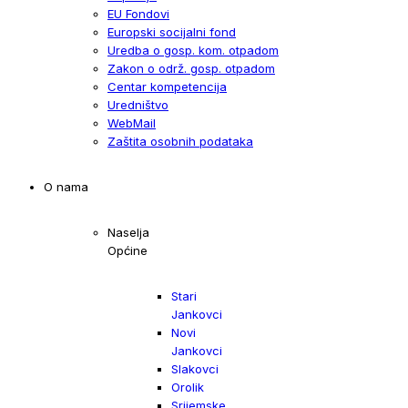
EU Fondovi
Europski socijalni fond
Uredba o gosp. kom. otpadom
Zakon o održ. gosp. otpadom
Centar kompetencija
Uredništvo
WebMail
Zaštita osobnih podataka
O nama
Naselja
Općine
Stari
Jankovci
Novi
Jankovci
Slakovci
Orolik
Srijemske