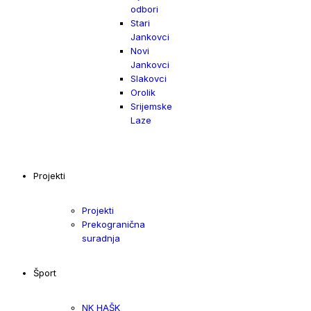
odbori
Stari
Jankovci
Novi
Jankovci
Slakovci
Orolik
Srijemske
Laze
Projekti
Projekti
Prekogranična
suradnja
Šport
NK HAŠK