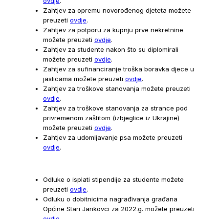
ovdje
.
Zahtjev za opremu novorođenog djeteta možete
preuzeti
ovdje
.
Zahtjev za potporu za kupnju prve nekretnine
možete preuzeti
ovdje
.
Zahtjev za studente nakon što su diplomirali
možete preuzeti
ovdje
.
Zahtjev za sufinanciranje troška boravka djece u
jaslicama možete preuzeti
ovdje
.
Zahtjev za troškove stanovanja možete preuzeti
ovdje
.
Zahtjev za troškove stanovanja za strance pod
privremenom zaštitom (izbjeglice iz Ukrajine)
možete preuzeti
ovdje
.
Zahtjev za udomljavanje psa možete preuzeti
ovdje
.
Odluke o isplati stipendije za studente možete
preuzeti
ovdje
.
Odluku o dobitnicima nagrađivanja građana
Općine Stari Jankovci za 2022.g. možete preuzeti
ovdje
.