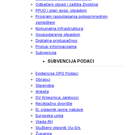
Odbačeni otpad i zaštita životinja
PPUO i plan gosp. otpadom
Program raspolaganja poljoprivrednim
zemljištem
Komunalna infrastruktura
Gospodarenje otpadom
Digitalna pristupačnos
Pristup informacijama
Subvencija
SUBVENCIJA PODACI
Evidencija OPG Podaci
Obrasci
Stipendija
Anketa
DV Krijesnica Jankovci
Reciklažno dvorište
El. oglasnik javne nabave
Europska unija
Vlada RH
Službeni vijesnik Vu-Srij.
Županija