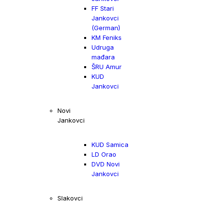
FF Stari
Jankovci
(German)
KM Feniks
Udruga
mađara
ŠRU Amur
KUD
Jankovci
Novi
Jankovci
KUD Samica
LD Orao
DVD Novi
Jankovci
Slakovci