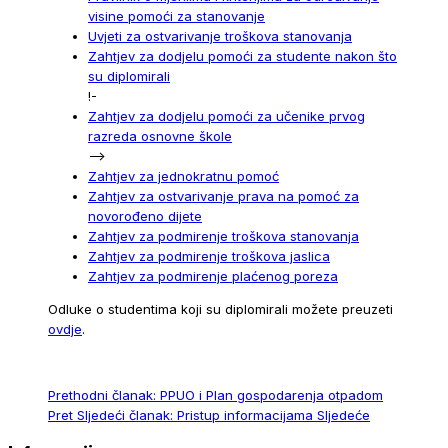
visine pomoći za stanovanje
Uvjeti za ostvarivanje troškova stanovanja
Zahtjev za dodjelu pomoći za studente nakon što
su diplomirali
!-
Zahtjev za dodjelu pomoći za učenike prvog
razreda osnovne škole
-->
Zahtjev za jednokratnu pomoć
Zahtjev za ostvarivanje prava na pomoć za
novorođeno dijete
Zahtjev za podmirenje troškova stanovanja
Zahtjev za podmirenje troškova jaslica
Zahtjev za podmirenje plaćenog poreza
Odluke o studentima koji su diplomirali možete preuzeti
ovdje
.
Prethodni članak: PPUO i Plan gospodarenja otpadom
Pret
Sljedeći članak: Pristup informacijama
Sljedeće