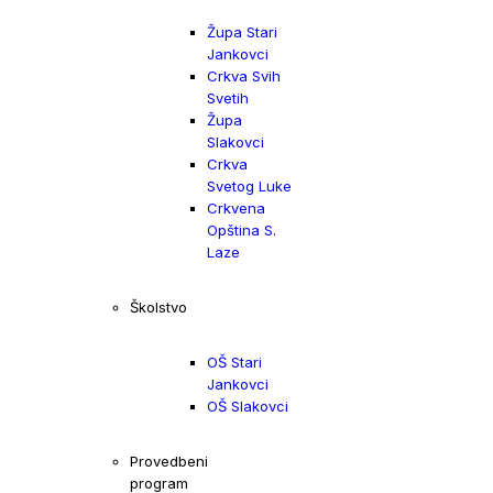
Župa Stari
Jankovci
Crkva Svih
Svetih
Župa
Slakovci
Crkva
Svetog Luke
Crkvena
Opština S.
Laze
Školstvo
OŠ Stari
Jankovci
OŠ Slakovci
Provedbeni
program