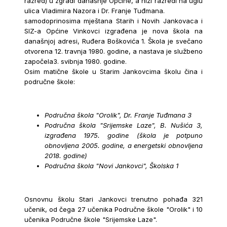
razred) u zgradi današnje Općine, a niži razredi na uglu
ulica Vladimira Nazora i Dr. Franje Tuđmana.
samodoprinosima mještana Starih i Novih Jankovaca i
SIZ-a Općine Vinkovci izgrađena je nova škola na
današnjoj adresi, Ruđera Boškovića 1. Škola je svečano
otvorena 12. travnja 1980. godine, a nastava je službeno
započela3. svibnja 1980. godine.
Osim matične škole u Starim Jankovcima školu čina i
područne škole:
Područna škola "Orolik", Dr. Franje Tuđmana 3
Područna škola "Srijemske Laze", B. Nušića 3,
izgrađena 1975. godine (škola je potpuno
obnovljena 2005. godine, a energetski obnovljena
2018. godine)
Područna škola "Novi Jankovci", Školska 1
Osnovnu školu Stari Jankovci trenutno pohađa 321
učenik, od čega 27 učenika Područne škole "Orolik" i 10
učenika Područne škole "Srijemske Laze".