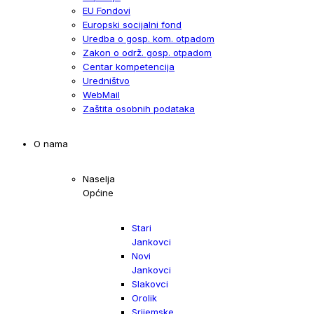
EU Fondovi
Europski socijalni fond
Uredba o gosp. kom. otpadom
Zakon o održ. gosp. otpadom
Centar kompetencija
Uredništvo
WebMail
Zaštita osobnih podataka
O nama
Naselja
Općine
Stari
Jankovci
Novi
Jankovci
Slakovci
Orolik
Srijemske