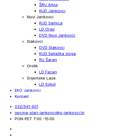
ŠRU Amur
KUD Jankovci
Novi Jankovci
KUD Samica
LD Orao
DVD Novi Jankovci
Slakovci
DVD Slakovci
KUD Seljačka sloga
RU Šaran
Orolik
LD Fazan
Srijemske Laze
LD Sokol
EKO Jankovci
Kontakt
032/541-901
opcina-stari-jankovci@o-jankovci.hr
PON-PET 7:00 -15:00