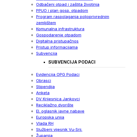
Odbačeni otpad i zaštita životinja
PPUO i plan gosp. otpadom
Program raspolaganja poljoprivrednim
zemljištem
Komunalna infrastruktura
Gospodarenje otpadom
Digitalna pristupačnos
Pristup informacijama
Subvencija
SUBVENCIJA PODACI
Evidencija OPG Podaci
Obrasci
Stipendija
Anketa
DV Krijesnica Jankovci
Reciklažno dvorište
El. oglasnik javne nabave
Europska unija
Vlada RH
Službeni vijesnik Vu-Srij.
Županija