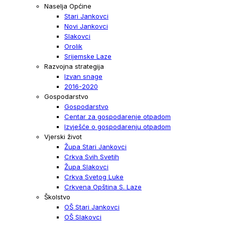
Naselja Općine
Stari Jankovci
Novi Jankovci
Slakovci
Orolik
Srijemske Laze
Razvojna strategija
Izvan snage
2016-2020
Gospodarstvo
Gospodarstvo
Centar za gospodarenje otpadom
Izvješće o gospodarenju otpadom
Vjerski život
Župa Stari Jankovci
Crkva Svih Svetih
Župa Slakovci
Crkva Svetog Luke
Crkvena Opština S. Laze
Školstvo
OŠ Stari Jankovci
OŠ Slakovci