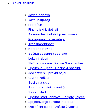
Glavni izbornik
Javna nabava
Javni natječaji
Proračun
Financijski izvještaji
Zakonodavni okvir i preuzimanja
Prekogranična suradnja
Transparentnost
Narodne novine
Zaštita osobnih podataka
Lokalni izbori
Službeni vjesnik Općine Stari Jankovci
Općinsko Vijeće i Općinski načelnik
Jedinstveni upravni odjel
Civilna zaštita
Socijalna skrb
Savjet. sa zaint. javnošću
Savjet mladih
Općina Stari Jankovci - prijatelj djece
Sprječavanje sukoba interesa
Odbačeni otpad i zaštita životinja