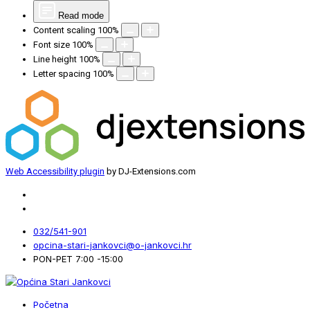
Read mode
Content scaling
100
%
Font size
100
%
Line height
100
%
Letter spacing
100
%
Web Accessibility plugin
by DJ-Extensions.com
032/541-901
opcina-stari-jankovci@o-jankovci.hr
PON-PET 7:00 -15:00
Početna