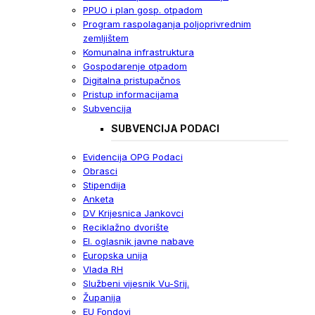
PPUO i plan gosp. otpadom
Program raspolaganja poljoprivrednim
zemljištem
Komunalna infrastruktura
Gospodarenje otpadom
Digitalna pristupačnos
Pristup informacijama
Subvencija
SUBVENCIJA PODACI
Evidencija OPG Podaci
Obrasci
Stipendija
Anketa
DV Krijesnica Jankovci
Reciklažno dvorište
El. oglasnik javne nabave
Europska unija
Vlada RH
Službeni vijesnik Vu-Srij.
Županija
EU Fondovi