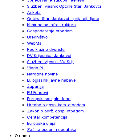
Službeni vjesnik Općine Stari Jankovci
Anketa
Općina Stari Jankovci - prijatelj djece
Komunalna infrastruktura
Gospodarenje otpadom
Uredništvo
WebMail
Reciklažno dvorište
DV Krijesnica Jankovci
Službeni vijesnik Vu-Srij.
Vlada RH
Narodne novine
El. oglasnik javne nabave
Županija
EU Fondovi
Europski socijalni fond
Uredba o gosp. kom. otpadom
Zakon o održ. gosp. otpadom
Centar kompetencija
Europska unija
Zaštita osobnih podataka
O nama