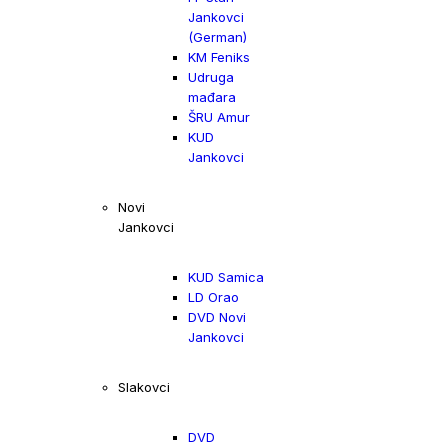
Jankovci
(German)
KM Feniks
Udruga
mađara
ŠRU Amur
KUD
Jankovci
Novi
Jankovci
KUD Samica
LD Orao
DVD Novi
Jankovci
Slakovci
DVD