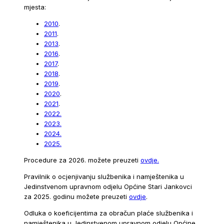
mjesta:
2010
.
2011
.
2013
.
2016
.
2017
.
2018
.
2019
.
2020
.
2021
.
2022.
2023.
2024.
2025.
Procedure za 2026. možete preuzeti
ovdje.
Pravilnik o ocjenjivanju službenika i namještenika u
Jedinstvenom upravnom odjelu Općine Stari Jankovci
za 2025. godinu možete preuzeti
ovdje
.
Odluka o koeficijentima za obračun plaće službenika i
namještenika u Jedinstvenom upravnom odjelu Općine