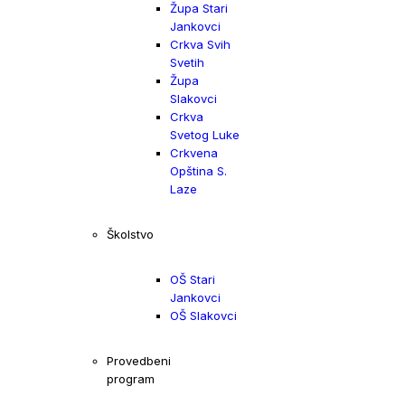
Župa Stari
Jankovci
Crkva Svih
Svetih
Župa
Slakovci
Crkva
Svetog Luke
Crkvena
Opština S.
Laze
Školstvo
OŠ Stari
Jankovci
OŠ Slakovci
Provedbeni
program