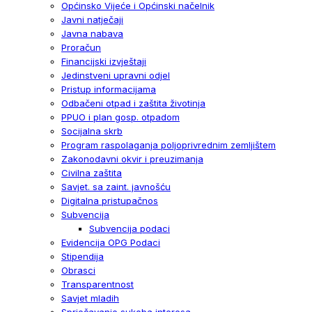
Općinsko Vijeće i Općinski načelnik
Javni natječaji
Javna nabava
Proračun
Financijski izvještaji
Jedinstveni upravni odjel
Pristup informacijama
Odbačeni otpad i zaštita životinja
PPUO i plan gosp. otpadom
Socijalna skrb
Program raspolaganja poljoprivrednim zemljištem
Zakonodavni okvir i preuzimanja
Civilna zaštita
Savjet. sa zaint. javnošću
Digitalna pristupačnos
Subvencija
Subvencija podaci
Evidencija OPG Podaci
Stipendija
Obrasci
Transparentnost
Savjet mladih
Sprječavanje sukoba interesa