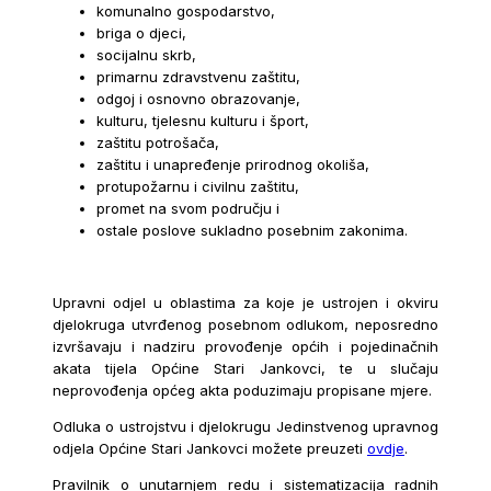
komunalno gospodarstvo,
briga o djeci,
socijalnu skrb,
primarnu zdravstvenu zaštitu,
odgoj i osnovno obrazovanje,
kulturu, tjelesnu kulturu i šport,
zaštitu potrošača,
zaštitu i unapređenje prirodnog okoliša,
protupožarnu i civilnu zaštitu,
promet na svom području i
ostale poslove sukladno posebnim zakonima.
Upravni odjel u oblastima za koje je ustrojen i okviru
djelokruga utvrđenog posebnom odlukom, neposredno
izvršavaju i nadziru provođenje općih i pojedinačnih
akata tijela Općine Stari Jankovci, te u slučaju
neprovođenja općeg akta poduzimaju propisane mjere.
Odluka o ustrojstvu i djelokrugu Jedinstvenog upravnog
odjela Općine Stari Jankovci možete preuzeti
ovdje
.
Pravilnik o unutarnjem redu i sistematizacija radnih