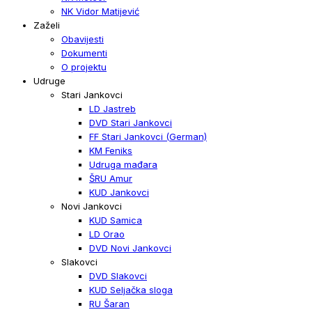
NK Vidor Matijević
Zaželi
Obavijesti
Dokumenti
O projektu
Udruge
Stari Jankovci
LD Jastreb
DVD Stari Jankovci
FF Stari Jankovci (German)
KM Feniks
Udruga mađara
ŠRU Amur
KUD Jankovci
Novi Jankovci
KUD Samica
LD Orao
DVD Novi Jankovci
Slakovci
DVD Slakovci
KUD Seljačka sloga
RU Šaran