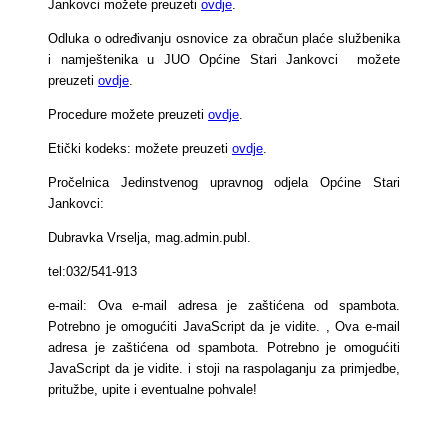
Jankovci možete preuzeti
ovdje
.
Odluka o određivanju osnovice za obračun plaće službenika
i namještenika u JUO Općine Stari Jankovci možete
preuzeti
ovdje
.
Procedure možete preuzeti
ovdje
.
Etički kodeks: možete preuzeti
ovdje
.
Pročelnica Jedinstvenog upravnog odjela Općine Stari
Jankovci:
Dubravka Vrselja, mag.admin.publ.
tel:032/541-913
e-mail:
Ova e-mail adresa je zaštićena od spambota.
Potrebno je omogućiti JavaScript da je vidite.
,
Ova e-mail
adresa je zaštićena od spambota. Potrebno je omogućiti
JavaScript da je vidite.
i stoji na raspolaganju za primjedbe,
pritužbe, upite i eventualne pohvale!