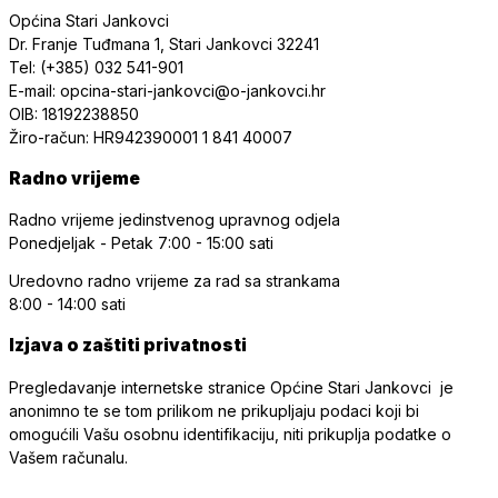
Općina Stari Jankovci
Dr. Franje Tuđmana 1, Stari Jankovci 32241
Tel: (+385) 032 541-901
E-mail: opcina-stari-jankovci@o-jankovci.hr
OIB: 18192238850
Žiro-račun: HR942390001 1 841 40007
Radno vrijeme
Radno vrijeme jedinstvenog upravnog odjela
Ponedjeljak - Petak
7:00 - 15:00 sati
Uredovno radno vrijeme
za rad sa strankama
8:00 - 14:00 sati
Izjava o zaštiti privatnosti
Pregledavanje internetske stranice Općine Stari Jankovci je
anonimno te se tom prilikom ne prikupljaju podaci koji bi
omogućili Vašu osobnu identifikaciju, niti prikuplja podatke o
Vašem računalu.