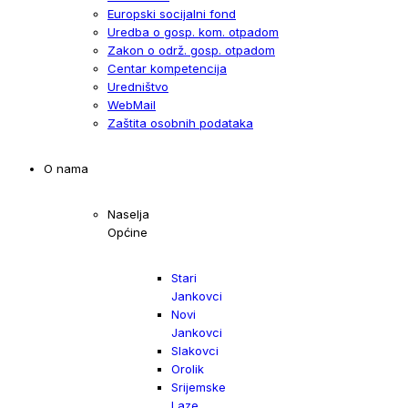
Europski socijalni fond
Uredba o gosp. kom. otpadom
Zakon o održ. gosp. otpadom
Centar kompetencija
Uredništvo
WebMail
Zaštita osobnih podataka
O nama
Naselja
Općine
Stari
Jankovci
Novi
Jankovci
Slakovci
Orolik
Srijemske
Laze