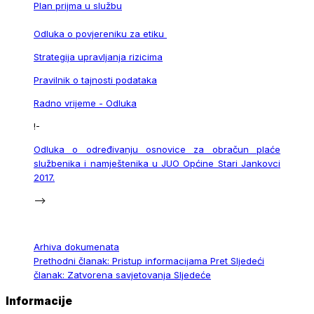
Plan prijma u službu
Odluka o povjereniku za etiku
Strategija upravljanja rizicima
Pravilnik o tajnosti podataka
Radno vrijeme - Odluka
!-
Odluka o određivanju osnovice za obračun plaće
službenika i namještenika u JUO Općine Stari Jankovci
2017.
-->
Arhiva dokumenata
Prethodni članak: Pristup informacijama
Pret
Sljedeći
članak: Zatvorena savjetovanja
Sljedeće
Informacije