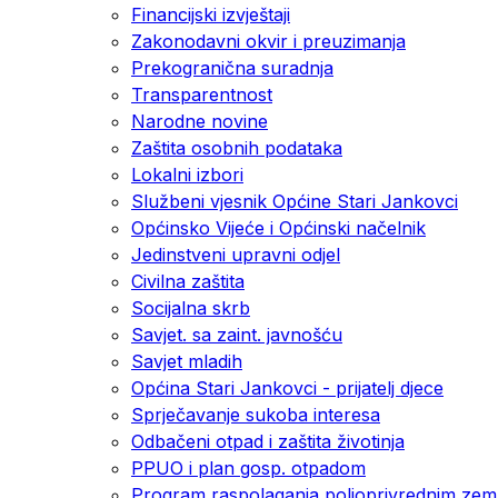
Financijski izvještaji
Zakonodavni okvir i preuzimanja
Prekogranična suradnja
Transparentnost
Narodne novine
Zaštita osobnih podataka
Lokalni izbori
Službeni vjesnik Općine Stari Jankovci
Općinsko Vijeće i Općinski načelnik
Jedinstveni upravni odjel
Civilna zaštita
Socijalna skrb
Savjet. sa zaint. javnošću
Savjet mladih
Općina Stari Jankovci - prijatelj djece
Sprječavanje sukoba interesa
Odbačeni otpad i zaštita životinja
PPUO i plan gosp. otpadom
Program raspolaganja poljoprivrednim zeml