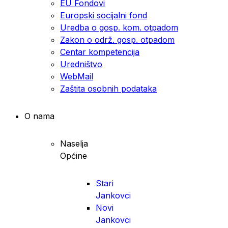
EU Fondovi
Europski socijalni fond
Uredba o gosp. kom. otpadom
Zakon o održ. gosp. otpadom
Centar kompetencija
Uredništvo
WebMail
Zaštita osobnih podataka
O nama
Naselja
Općine
Stari
Jankovci
Novi
Jankovci