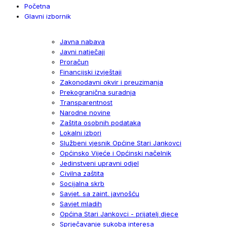
Početna
Glavni izbornik
Javna nabava
Javni natječaji
Proračun
Financijski izvještaji
Zakonodavni okvir i preuzimanja
Prekogranična suradnja
Transparentnost
Narodne novine
Zaštita osobnih podataka
Lokalni izbori
Službeni vjesnik Općine Stari Jankovci
Općinsko Vijeće i Općinski načelnik
Jedinstveni upravni odjel
Civilna zaštita
Socijalna skrb
Savjet. sa zaint. javnošću
Savjet mladih
Općina Stari Jankovci - prijatelj djece
Sprječavanje sukoba interesa