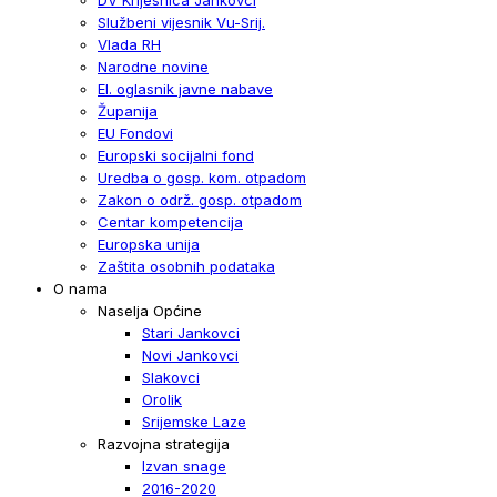
Službeni vijesnik Vu-Srij.
Vlada RH
Narodne novine
El. oglasnik javne nabave
Županija
EU Fondovi
Europski socijalni fond
Uredba o gosp. kom. otpadom
Zakon o održ. gosp. otpadom
Centar kompetencija
Europska unija
Zaštita osobnih podataka
O nama
Naselja Općine
Stari Jankovci
Novi Jankovci
Slakovci
Orolik
Srijemske Laze
Razvojna strategija
Izvan snage
2016-2020