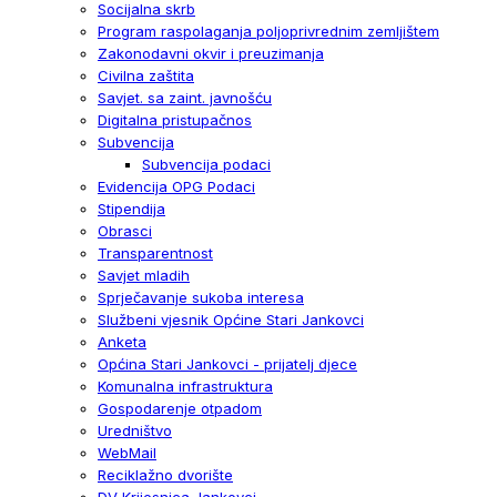
Socijalna skrb
Program raspolaganja poljoprivrednim zemljištem
Zakonodavni okvir i preuzimanja
Civilna zaštita
Savjet. sa zaint. javnošću
Digitalna pristupačnos
Subvencija
Subvencija podaci
Evidencija OPG Podaci
Stipendija
Obrasci
Transparentnost
Savjet mladih
Sprječavanje sukoba interesa
Službeni vjesnik Općine Stari Jankovci
Anketa
Općina Stari Jankovci - prijatelj djece
Komunalna infrastruktura
Gospodarenje otpadom
Uredništvo
WebMail
Reciklažno dvorište
DV Krijesnica Jankovci