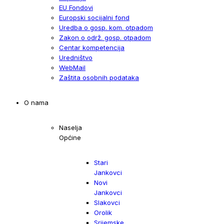
EU Fondovi
Europski socijalni fond
Uredba o gosp. kom. otpadom
Zakon o održ. gosp. otpadom
Centar kompetencija
Uredništvo
WebMail
Zaštita osobnih podataka
O nama
Naselja
Općine
Stari
Jankovci
Novi
Jankovci
Slakovci
Orolik
Srijemske