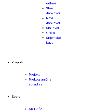
odbori
Stari
Jankovci
Novi
Jankovci
Slakovci
Orolik
Srijemske
Laze
Projekti
Projekti
Prekogranična
suradnja
Šport
NK HAŠK