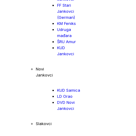
FF Stari
Jankovci
(German)
KM Feniks
Udruga
mađara
ŠRU Amur
KUD
Jankovci
Novi
Jankovci
KUD Samica
LD Orao
DVD Novi
Jankovci
Slakovci