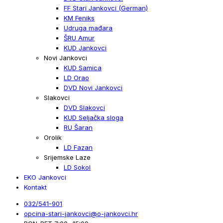
FF Stari Jankovci (German)
KM Feniks
Udruga mađara
ŠRU Amur
KUD Jankovci
Novi Jankovci
KUD Samica
LD Orao
DVD Novi Jankovci
Slakovci
DVD Slakovci
KUD Seljačka sloga
RU Šaran
Orolik
LD Fazan
Srijemske Laze
LD Sokol
EKO Jankovci
Kontakt
032/541-901
opcina-stari-jankovci@o-jankovci.hr