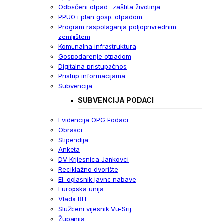
Odbačeni otpad i zaštita životinja
PPUO i plan gosp. otpadom
Program raspolaganja poljoprivrednim
zemljištem
Komunalna infrastruktura
Gospodarenje otpadom
Digitalna pristupačnos
Pristup informacijama
Subvencija
SUBVENCIJA PODACI
Evidencija OPG Podaci
Obrasci
Stipendija
Anketa
DV Krijesnica Jankovci
Reciklažno dvorište
El. oglasnik javne nabave
Europska unija
Vlada RH
Službeni vijesnik Vu-Srij.
Županija