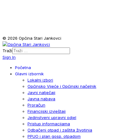
© 2026 Općina Stari Jankovci
Traži
Sign In
Početna
Glavni izbornik
Lokalni izbori
Općinsko Vijeće i Općinski načelnik
Javni natječaji
Javna nabava
Proračun
Financijski izvještaji
Jedinstveni upravni odjel
Pristup informacijama
Odbačeni otpad i zaštita životinja
PPUO i plan gosp. otpadom