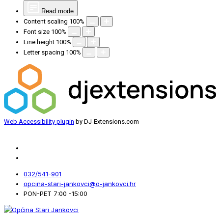
Read mode
Content scaling
100
%
Font size
100
%
Line height
100
%
Letter spacing
100
%
Web Accessibility plugin
by DJ-Extensions.com
032/541-901
opcina-stari-jankovci@o-jankovci.hr
PON-PET 7:00 -15:00