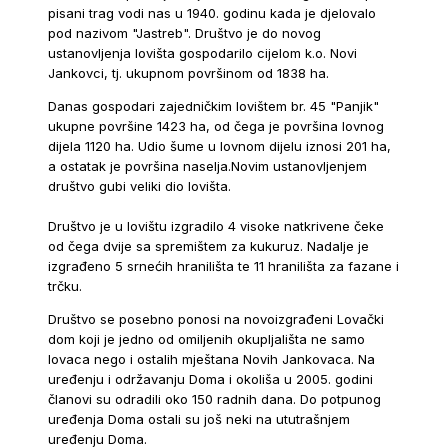
pisani trag vodi nas u 1940. godinu kada je djelovalo
pod nazivom "Jastreb". Društvo je do novog
ustanovljenja lovišta gospodarilo cijelom k.o. Novi
Jankovci, tj. ukupnom površinom od 1838 ha.
Danas gospodari zajedničkim lovištem br. 45 "Panjik"
ukupne površine 1423 ha, od čega je površina lovnog
dijela 1120 ha. Udio šume u lovnom dijelu iznosi 201 ha,
a ostatak je površina naselja.Novim ustanovljenjem
društvo gubi veliki dio lovišta.
Društvo je u lovištu izgradilo 4 visoke natkrivene čeke
od čega dvije sa spremištem za kukuruz. Nadalje je
izgrađeno 5 srnećih hranilišta te 11 hranilišta za fazane i
trčku.
Društvo se posebno ponosi na novoizgrađeni Lovački
dom koji je jedno od omiljenih okupljališta ne samo
lovaca nego i ostalih mještana Novih Jankovaca. Na
uređenju i održavanju Doma i okoliša u 2005. godini
članovi su odradili oko 150 radnih dana. Do potpunog
uređenja Doma ostali su još neki na ututrašnjem
uređenju Doma.