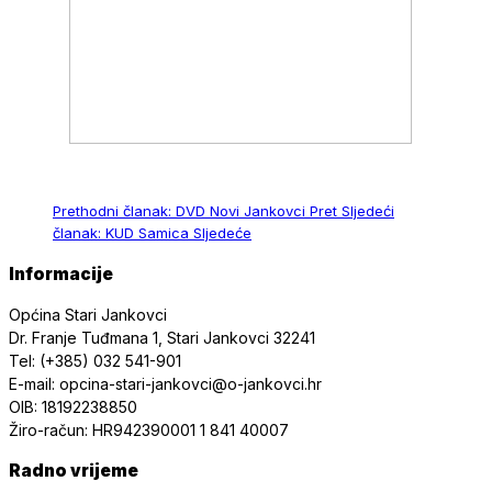
Prethodni članak: DVD Novi Jankovci
Pret
Sljedeći
članak: KUD Samica
Sljedeće
Informacije
Općina Stari Jankovci
Dr. Franje Tuđmana 1, Stari Jankovci 32241
Tel: (+385) 032 541-901
E-mail: opcina-stari-jankovci@o-jankovci.hr
OIB: 18192238850
Žiro-račun: HR942390001 1 841 40007
Radno vrijeme