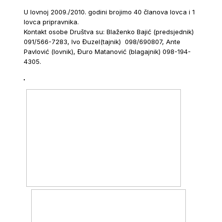
U lovnoj 2009./2010. godini brojimo 40 članova lovca i 1
lovca pripravnika.
Kontakt osobe Društva su: Blaženko Bajić (predsjednik)
091/566-7283, Ivo Đuzel(tajnik) 098/690807, Ante
Pavlović (lovnik), Đuro Matanović (blagajnik) 098-194-
4305.