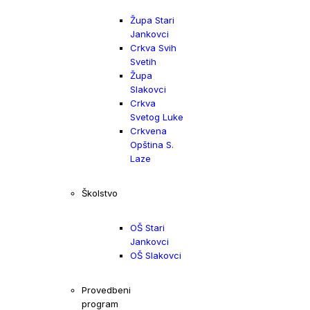
Župa Stari
Jankovci
Crkva Svih
Svetih
Župa
Slakovci
Crkva
Svetog Luke
Crkvena
Opština S.
Laze
Školstvo
OŠ Stari
Jankovci
OŠ Slakovci
Provedbeni
program