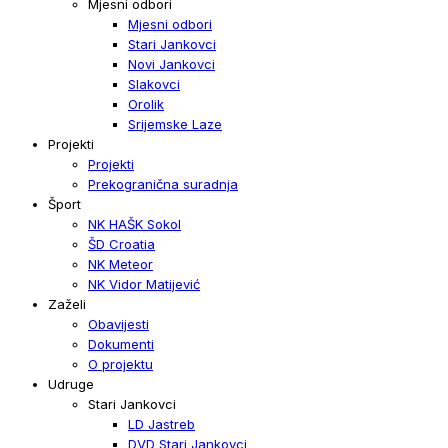
Mjesni odbori
Mjesni odbori
Stari Jankovci
Novi Jankovci
Slakovci
Orolik
Srijemske Laze
Projekti
Projekti
Prekogranična suradnja
Šport
NK HAŠK Sokol
ŠD Croatia
NK Meteor
NK Vidor Matijević
Zaželi
Obavijesti
Dokumenti
O projektu
Udruge
Stari Jankovci
LD Jastreb
DVD Stari Jankovci