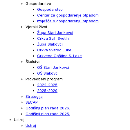
Gospodarstvo
Gospodarstvo
Centar za gospodarenje otpadom
Izvješće o gospodarenju otpadom
Vjerski život
Župa Stari Jankovci
Crkva Svih Svetih
Župa Slakovci
Crkva Svetog Luke
Crkvena Opština S. Laze
Školstvo
OŠ Stari Jankovci
OŠ Slakovci
Provedbeni program
2022-2025
2025-2029
Strategija
SECAP
Godišnji plan rada 2026.
Godišnji plan rada 2025.
Ustroj
Ustroj