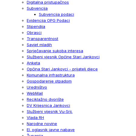
Digitalna pristupačnos
Subvencija
Subvencija podaci
Evidencija OPG Podaci
Stipendija
Obrasci
Transparentnost
Savjet mladih
Sprječavanje sukoba interesa
Službeni vjesnik Općine Stari Jankovci
Anketa
Općina Stari Jankovci - prijatelj djece
Komunalna infrastruktura
Gospodarenje otpadom
Uredništvo
WebMail
Reciklažno dvorište
DV Krijesnica Jankovci
Službeni vijesnik Vu-Srij.
Vlada RH
Narodne novine
El. oglasnik javne nabave
Županija