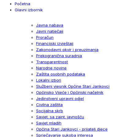
Početna
Glavni izbornik
Javna nabava
Javni natječaji
Proračun
Financijski izvještaji
Zakonodavni okvir i preuzimanja
Prekogranična suradnja
Transparentnost
Narodne novine
Zaštita osobnih podataka
Lokalni izbori
Službeni vjesnik Općine Stari Jankovci
Općinsko Vijeće i Općinski načelnik
Jedinstveni upravni odjel
Civilna zaštita
Socijalna skrb
Savjet. sa zaint. javnošću
Savjet mladih
Općina Stari Jankovci - prijatelj djece
Sprječavanje sukoba interesa