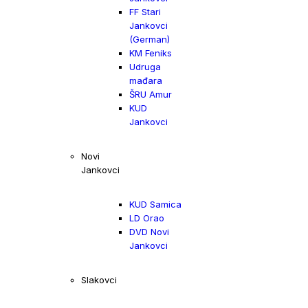
FF Stari
Jankovci
(German)
KM Feniks
Udruga
mađara
ŠRU Amur
KUD
Jankovci
Novi
Jankovci
KUD Samica
LD Orao
DVD Novi
Jankovci
Slakovci