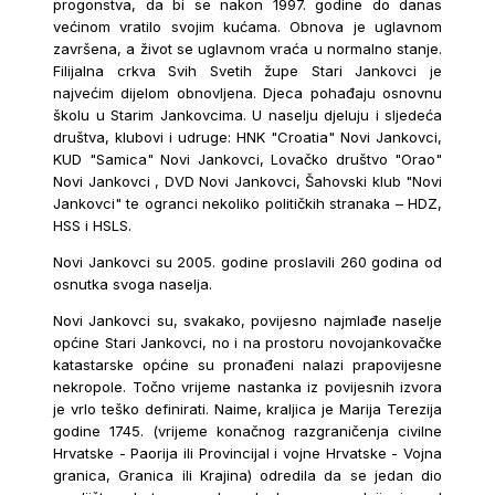
progonstva, da bi se nakon 1997. godine do danas
većinom vratilo svojim kućama. Obnova je uglavnom
završena, a život se uglavnom vraća u normalno stanje.
Filijalna crkva Svih Svetih župe Stari Jankovci je
najvećim dijelom obnovljena. Djeca pohađaju osnovnu
školu u Starim Jankovcima. U naselju djeluju i sljedeća
društva, klubovi i udruge: HNK "Croatia" Novi Jankovci,
KUD "Samica" Novi Jankovci, Lovačko društvo "Orao"
Novi Jankovci , DVD Novi Jankovci, Šahovski klub "Novi
Jankovci" te ogranci nekoliko političkih stranaka – HDZ,
HSS i HSLS.
Novi Jankovci su 2005. godine proslavili 260 godina od
osnutka svoga naselja.
Novi Jankovci su, svakako, povijesno najmlađe naselje
općine Stari Jankovci, no i na prostoru novojankovačke
katastarske općine su pronađeni nalazi prapovijesne
nekropole. Točno vrijeme nastanka iz povijesnih izvora
je vrlo teško definirati. Naime, kraljica je Marija Terezija
godine 1745. (vrijeme konačnog razgraničenja civilne
Hrvatske - Paorija ili Provincijal i vojne Hrvatske - Vojna
granica, Granica ili Krajina) odredila da se jedan dio