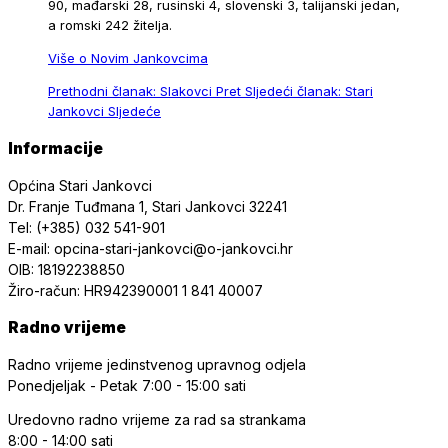
90, mađarski 28, rusinski 4, slovenski 3, talijanski jedan,
a romski 242 žitelja.
Više o Novim Jankovcima
Prethodni članak: Slakovci
Pret
Sljedeći članak: Stari
Jankovci
Sljedeće
Informacije
Općina Stari Jankovci
Dr. Franje Tuđmana 1, Stari Jankovci 32241
Tel: (+385) 032 541-901
E-mail: opcina-stari-jankovci@o-jankovci.hr
OIB: 18192238850
Žiro-račun: HR942390001 1 841 40007
Radno vrijeme
Radno vrijeme jedinstvenog upravnog odjela
Ponedjeljak - Petak
7:00 - 15:00 sati
Uredovno radno vrijeme
za rad sa strankama
8:00 - 14:00 sati