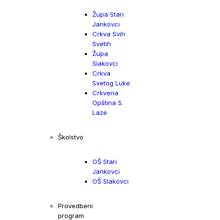
Župa Stari
Jankovci
Crkva Svih
Svetih
Župa
Slakovci
Crkva
Svetog Luke
Crkvena
Opština S.
Laze
Školstvo
OŠ Stari
Jankovci
OŠ Slakovci
Provedbeni
program