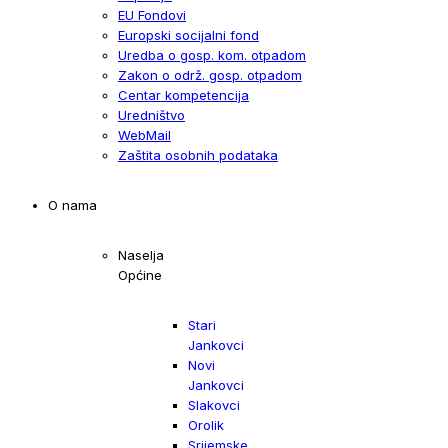
EU Fondovi
Europski socijalni fond
Uredba o gosp. kom. otpadom
Zakon o održ. gosp. otpadom
Centar kompetencija
Uredništvo
WebMail
Zaštita osobnih podataka
O nama
Naselja
Općine
Stari
Jankovci
Novi
Jankovci
Slakovci
Orolik
Srijemske