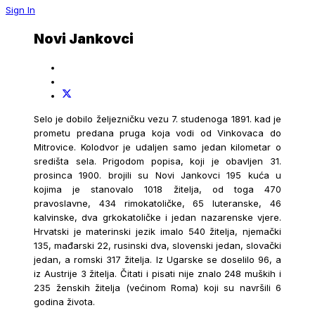
Sign In
Novi Jankovci
Selo je dobilo željezničku vezu 7. studenoga 1891. kad je
prometu predana pruga koja vodi od Vinkovaca do
Mitrovice. Kolodvor je udaljen samo jedan kilometar o
središta sela. Prigodom popisa, koji je obavljen 31.
prosinca 1900. brojili su Novi Jankovci 195 kuća u
kojima je stanovalo 1018 žitelja, od toga 470
pravoslavne, 434 rimokatoličke, 65 luteranske, 46
kalvinske, dva grkokatoličke i jedan nazarenske vjere.
Hrvatski je materinski jezik imalo 540 žitelja, njemački
135, mađarski 22, rusinski dva, slovenski jedan, slovački
jedan, a romski 317 žitelja. Iz Ugarske se doselilo 96, a
iz Austrije 3 žitelja. Čitati i pisati nije znalo 248 muških i
235 ženskih žitelja (većinom Roma) koji su navršili 6
godina života.