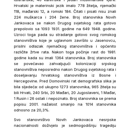
Hrvatski je materinski jezik imalo 778 žitelja, njemački
118, mađarski 12, a romski 184. Čitati i pisati nisu znali
224 muškarca i 204 žene. Broj stanovnika Novih
Jankovaca se nakon Drugog svjetskog rata gotovo
prepolovio sa 1093 1931. godine na 649 1948. godine.
Uzroci toga pada su stradanje gotovo svog romskog
stanovništva koje je uglavnom završilo u Jasenovcu,
prisilni odlazak njemačkog stanovništva i općenito
različite žrtve rata. Nakon toga počinje rast do 1981.
godine kada su imali 1364 stanovnika. Broj stanovnika
se povećavao zahvaljujući kolonizaciji srpskog
stanovništva neposredno nakon Drugog svjetskog rata i
doseljavanju hrvatskog stanovništva iz Bosne i
Hercegovine. Pred Domovinski rat demografska slika je
bila sljedeća: od ukupno 1273 stanovnika, 965 žitelja su
bili Hrvati, 240 Srbi, 20 Mađari, 20 Jugoslaveni, 1 Mađar,
1 Rusin i 26 ostali i nepoznato. Broj stanovnika se prema
popisu 2001. nažalost smanjio na 1014 stanovnika
odnosno za 20,3%.
Svo stanovništvo Novih Jankovaca nesrpske
nacionalnosti doživjelo je sedmogodišnju tragediju