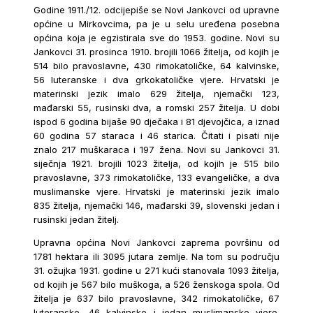
Godine 1911./12. odcijepiše se Novi Jankovci od upravne
općine u Mirkovcima, pa je u selu uređena posebna
općina koja je egzistirala sve do 1953. godine. Novi su
Jankovci 31. prosinca 1910. brojili 1066 žitelja, od kojih je
514 bilo pravoslavne, 430 rimokatoličke, 64 kalvinske,
56 luteranske i dva grkokatoličke vjere. Hrvatski je
materinski jezik imalo 629 žitelja, njemački 123,
mađarski 55, rusinski dva, a romski 257 žitelja. U dobi
ispod 6 godina bijaše 90 dječaka i 81 djevojčica, a iznad
60 godina 57 staraca i 46 starica. Čitati i pisati nije
znalo 217 muškaraca i 197 žena. Novi su Jankovci 31.
siječnja 1921. brojili 1023 žitelja, od kojih je 515 bilo
pravoslavne, 373 rimokatoličke, 133 evangeličke, a dva
muslimanske vjere. Hrvatski je materinski jezik imalo
835 žitelja, njemački 146, mađarski 39, slovenski jedan i
rusinski jedan žitelj.
Upravna općina Novi Jankovci zaprema površinu od
1781 hektara ili 3095 jutara zemlje. Na tom su području
31. ožujka 1931. godine u 271 kući stanovala 1093 žitelja,
od kojih je 567 bilo muškoga, a 526 ženskoga spola. Od
žitelja je 637 bilo pravoslavne, 342 rimokatoličke, 67
luteranske, 46 kalvinske i jedan muslimanske vjere.