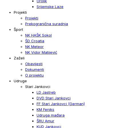
Orolik
Srijemske Laze
Projekti
Projekti
Prekogranična suradnja
Šport
NK HAŠK Sokol
ŠD Croatia
NK Meteor
NK Vidor Matijević
Zaželi
Obavijesti
Dokumenti
O projektu
Udruge
Stari Jankovci
LD Jastreb
DVD Stari Jankovci
FF Stari Jankovci (German)
KM Feniks
Udruga mađara
ŠRU Amur
KUD Jankovci