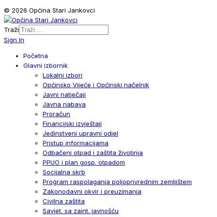
© 2026 Općina Stari Jankovci
Traži
Sign In
Početna
Glavni izbornik
Lokalni izbori
Općinsko Vijeće i Općinski načelnik
Javni natječaji
Javna nabava
Proračun
Financijski izvještaji
Jedinstveni upravni odjel
Pristup informacijama
Odbačeni otpad i zaštita životinja
PPUO i plan gosp. otpadom
Socijalna skrb
Program raspolaganja poljoprivrednim zemljištem
Zakonodavni okvir i preuzimanja
Civilna zaštita
Savjet. sa zaint. javnošću