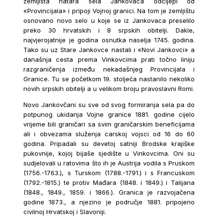
zemljišta hatara sela Jankovaca odcijepi od
«Provincijala» i pripoji Vojnoj granici. Na tom je zemljištu
osnovano novo selo u koje se iz Jankovaca preselilo
preko 30 hrvatskih i 8 srpskih obitelji. Dakle,
najvjerojatnije je godina osnutka naselja 1745. godina.
Tako su uz Stare Jankovce nastali i «Novi Jankovci» a
današnja cesta prema Vinkovcima prati točno liniju
razgraničenja između nekadašnjeg Provincijala i
Granice. Tu se početkom 19. stoljeća nastanilo nekoliko
novih srpskih obitelji a u velikom broju pravoslavni Romi.
Novo Jankovčani su sve od svog formiranja sela pa do
potpunog ukidanja Vojne granice 1881. godine cijelo
vrijeme bili graničari sa svim graničarskim beneficijama
ali i obvezama služenja carskoj vojsci od 16 do 60
godina. Pripadali su devetoj satniji Brodske krajiške
pukovnije, kojoj bijaše sjedište u Vinkovcima. Oni su
sudjelovali u ratovima što ih je Austrija vodila s Pruskom
(1756.-1763.), s Turskom (1788.-1791.) i s Francuskom
(1792.-1815.) te protiv Mađara (1848. i 1849.) i Talijana
(1848., 1849., 1859. i 1866.). Granica je razvojačena
godine 1873., a njezino je područje 1881. pripojeno
civilnoj Hrvatskoj i Slavoniji.