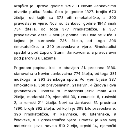
Krajiška je uprava godine 1792. u Novim Jankovcima
otvorila pučku školu. Selo je godine 1827. brojilo 673
žitelja, od kojih su 373 bili rimokatoličke, a 300
pravoslavne vjere. Novi su Jankovci godine 1847. imali
734 žitelja, od toga 377 rimokatoličke, a 357
pravoslavne vjere. U selu je godine 1857. bilo 55 kuća u
kojima je stanovalo 736 žitelja, od toga 396
rimokatoličke, a 340 pravoslavne vjere. Rimokatolici
spadahu pod župu u Starim Jankovcima, a pravoslavni
pod parohiju u Lazama.
Prigodom popisa, koji je obavljen 31. prosinca 1880.
stanovahu u Novim Jankovcima 774 žitelja, od toga 381
muškoga, a 393 ženskoga spola. Po vjeri bijaše 387
rimokatolika, 360 pravoslavnih, 21 kalvin, 4 Židova i dva
grkokatolika. Hrvatski su materinski jezik imala 483
žitelja, mađarski 39, njemački 30, rumunjski 6, rusinski
2, a romski 214 žitelja. Novi su Jankovci 31. prosinca
1890. brojili 892 žitelja, od kojih je 399 bilo pravoslavne,
396 rimokatoličke, 41 kalvinske, 40 luteranske, 9
židovske, a 7 grkokatoličke vjere. Hrvatski je kao svoj
materinski jezik navelo 510 žitelja, srpski 14, njemački