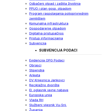
Odbačeni otpad i zaštita životinja
PPUO i plan gosp. otpadom
Program raspolaganja poljoprivrednim
zemljištem
Komunalna infrastruktura
Gospodarenje otpadom
Digitalna pristupačnos
Pristup informacijama
Subvencija
SUBVENCIJA PODACI
Evidencija OPG Podaci
Obrasci
Stipendija
Anketa
DV Krijesnica Jankovci
Reciklažno dvorište
El. oglasnik javne nabave
Europska unija
Vlada RH
Službeni vijesnik Vu-Srij.
Županija