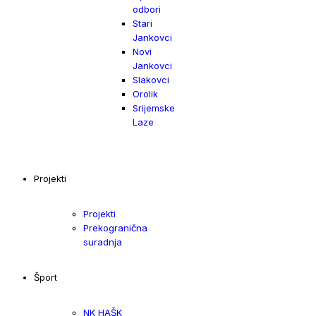
odbori
Stari
Jankovci
Novi
Jankovci
Slakovci
Orolik
Srijemske
Laze
Projekti
Projekti
Prekogranična
suradnja
Šport
NK HAŠK