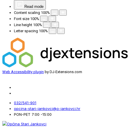
Read mode
Content scaling
100
%
Font size
100
%
Line height
100
%
Letter spacing
100
%
Web Accessibility plugin
by DJ-Extensions.com
032/541-901
opcina-stari-jankovci@o-jankovci.hr
PON-PET 7:00 -15:00