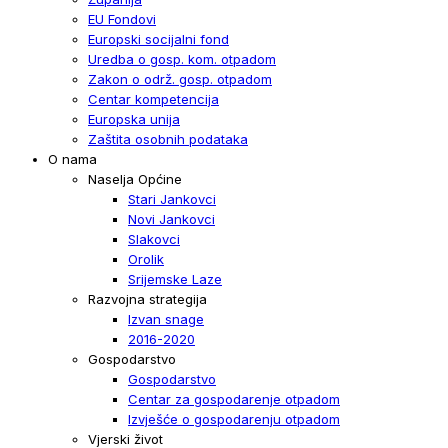
EU Fondovi
Europski socijalni fond
Uredba o gosp. kom. otpadom
Zakon o održ. gosp. otpadom
Centar kompetencija
Europska unija
Zaštita osobnih podataka
O nama
Naselja Općine
Stari Jankovci
Novi Jankovci
Slakovci
Orolik
Srijemske Laze
Razvojna strategija
Izvan snage
2016-2020
Gospodarstvo
Gospodarstvo
Centar za gospodarenje otpadom
Izvješće o gospodarenju otpadom
Vjerski život