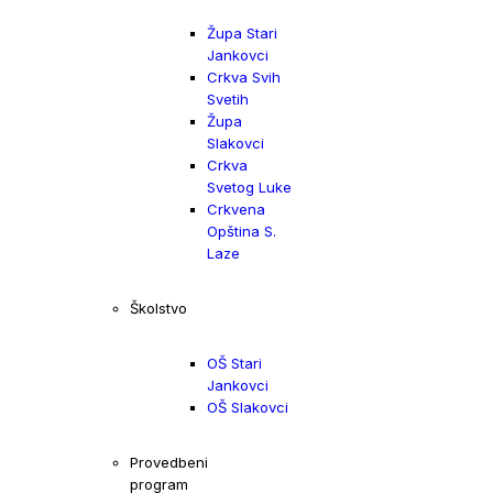
Župa Stari
Jankovci
Crkva Svih
Svetih
Župa
Slakovci
Crkva
Svetog Luke
Crkvena
Opština S.
Laze
Školstvo
OŠ Stari
Jankovci
OŠ Slakovci
Provedbeni
program