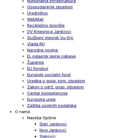
Komunalna infrastruktura
Gospodarenje otpadom
Uredništvo
WebMail
Reciklažno dvorište
DV Krijesnica Jankovci
Službeni vijesnik Vu-Srij.
Vlada RH
Narodne novine
El. oglasnik javne nabave
Županija
EU Fondovi
Europski socijalni fond
Uredba o gosp. kom. otpadom
Zakon o održ. gosp. otpadom
Centar kompetencija
Europska unija
Zaštita osobnih podataka
O nama
Naselja Općine
Stari Jankovci
Novi Jankovci
Slakovci