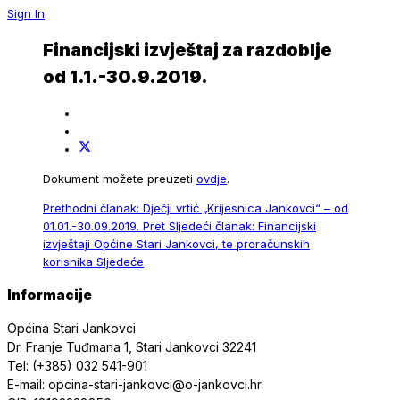
Sign In
Financijski izvještaj za razdoblje
od 1.1.-30.9.2019.
Dokument možete preuzeti
ovdje
.
Prethodni članak: Dječji vrtić „Krijesnica Jankovci“ – od
01.01.-30.09.2019.
Pret
Sljedeći članak: Financijski
izvještaji Općine Stari Jankovci, te proračunskih
korisnika
Sljedeće
Informacije
Općina Stari Jankovci
Dr. Franje Tuđmana 1, Stari Jankovci 32241
Tel: (+385) 032 541-901
E-mail: opcina-stari-jankovci@o-jankovci.hr