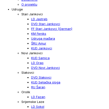
O projektu
Udruge
Stari Jankovci
LD Jastreb
DVD Stari Jankovci
FF Stari Jankovci (German)
KM Feniks
Udruga mađara
ŠRU Amur
KUD Jankovci
Novi Jankovci
KUD Samica
LD Orao
DVD Novi Jankovci
Slakovci
DVD Slakovci
KUD Seljačka sloga
RU Šaran
Orolik
LD Fazan
Srijemske Laze
LD Sokol