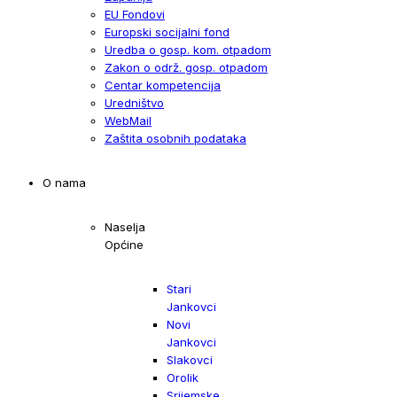
EU Fondovi
Europski socijalni fond
Uredba o gosp. kom. otpadom
Zakon o održ. gosp. otpadom
Centar kompetencija
Uredništvo
WebMail
Zaštita osobnih podataka
O nama
Naselja
Općine
Stari
Jankovci
Novi
Jankovci
Slakovci
Orolik
Srijemske