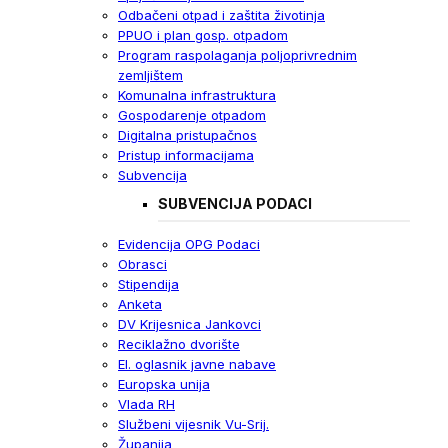
Odbačeni otpad i zaštita životinja
PPUO i plan gosp. otpadom
Program raspolaganja poljoprivrednim
zemljištem
Komunalna infrastruktura
Gospodarenje otpadom
Digitalna pristupačnos
Pristup informacijama
Subvencija
SUBVENCIJA PODACI
Evidencija OPG Podaci
Obrasci
Stipendija
Anketa
DV Krijesnica Jankovci
Reciklažno dvorište
El. oglasnik javne nabave
Europska unija
Vlada RH
Službeni vijesnik Vu-Srij.
Županija