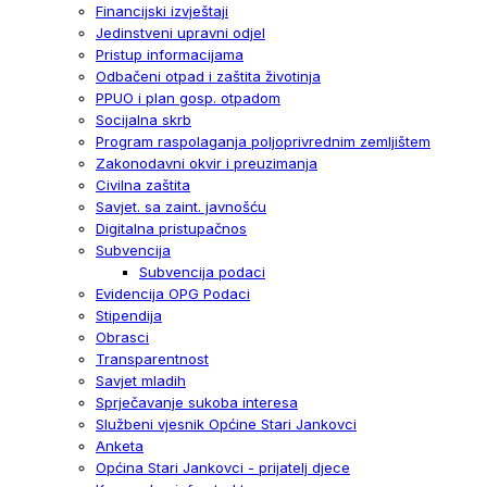
Financijski izvještaji
Jedinstveni upravni odjel
Pristup informacijama
Odbačeni otpad i zaštita životinja
PPUO i plan gosp. otpadom
Socijalna skrb
Program raspolaganja poljoprivrednim zemljištem
Zakonodavni okvir i preuzimanja
Civilna zaštita
Savjet. sa zaint. javnošću
Digitalna pristupačnos
Subvencija
Subvencija podaci
Evidencija OPG Podaci
Stipendija
Obrasci
Transparentnost
Savjet mladih
Sprječavanje sukoba interesa
Službeni vjesnik Općine Stari Jankovci
Anketa
Općina Stari Jankovci - prijatelj djece