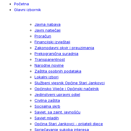
Početna
Glavni izbornik
Javna nabava
Javni natječaji
Proračun
Financijski izvještaji
Zakonodavni okvir i preuzimanja
Prekogranična suradnja
Transparentnost
Narodne novine
Zaštita osobnih podataka
Lokalni izbori
Službeni vjesnik Općine Stari Jankovci
Općinsko Vijeće i Općinski načelnik
Jedinstveni upravni odjel
Civilna zaštita
Socijalna skrb
Savjet. sa zaint. javnošću
Savjet mladih
Općina Stari Jankovci - prijatelj djece
Sprječavanje sukoba interesa