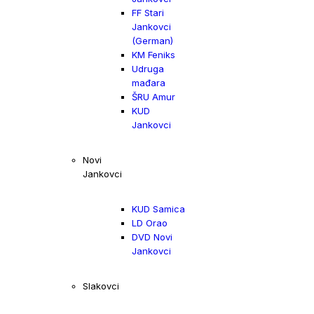
FF Stari
Jankovci
(German)
KM Feniks
Udruga
mađara
ŠRU Amur
KUD
Jankovci
Novi
Jankovci
KUD Samica
LD Orao
DVD Novi
Jankovci
Slakovci