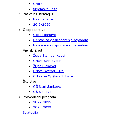
Orolik
Srijemske Laze
Razvojna strategija
Izvan snage
2016-2020
Gospodarstvo
Gospodarstvo
Centar za gospodarenje otpadom
Izvješće o gospodarenju otpadom
Vjerski život
Župa Stari Jankovci
Crkva Svih Svetih
Župa Slakovci
Crkva Svetog Luke
Crkvena Opština S. Laze
Školstvo
OŠ Stari Jankovci
OŠ Slakovci
Provedbeni program
2022-2025
2025-2029
Strategija