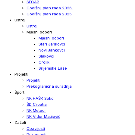
SECAP
Godišnji plan rada 2026.
Godišnji plan rada 2025.
Ustroj
Ustroj
Mjesni odbori
Mjesni odbori
Stari Jankovci
Novi Jankovci
Slakovci
Orolik
Srijemske Laze
Projekti
Projekti
Prekogranična suradnja
Šport
NK HAŠK Sokol
ŠD Croatia
NK Meteor
NK Vidor Matijević
Zaželi
Obavijesti
Dokumenti