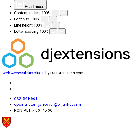
Read mode
Content scaling
100
%
Font size
100
%
Line height
100
%
Letter spacing
100
%
Web Accessibility plugin
by DJ-Extensions.com
032/541-901
opcina-stari-jankovci@o-jankovci.hr
PON-PET 7:00 -15:00