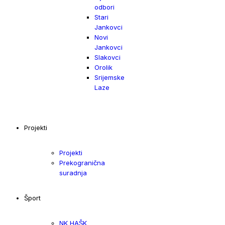
odbori
Stari
Jankovci
Novi
Jankovci
Slakovci
Orolik
Srijemske
Laze
Projekti
Projekti
Prekogranična
suradnja
Šport
NK HAŠK