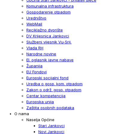
Komunalna infrastruktura
Gospodarenje otpadom
Uredništvo
WebMail
Reciklažno dvorište
DV Krijesnica Jankovci
Službeni vijesnik Vu-Srij.
Vlada RH
Narodne novine
El. oglasnik javne nabave
Županija
EU Fondovi
Europski socijalni fond
Uredba o gosp. kom. otpadom
Zakon o održ. gosp. otpadom
Centar kompetencija
Europska unija
Zaštita osobnih podataka
O nama
Naselja Općine
Stari Jankovci
Novi Jankovci