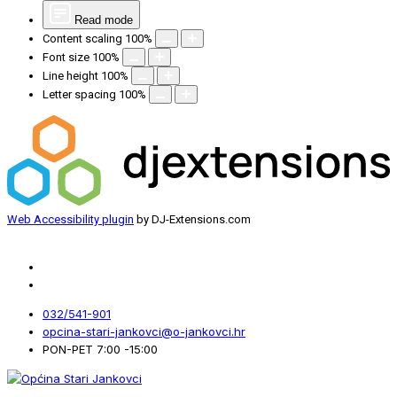
Read mode
Content scaling
100
%
Font size
100
%
Line height
100
%
Letter spacing
100
%
Web Accessibility plugin
by DJ-Extensions.com
032/541-901
opcina-stari-jankovci@o-jankovci.hr
PON-PET 7:00 -15:00