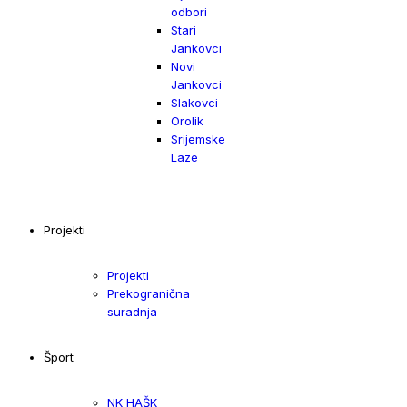
odbori
Stari
Jankovci
Novi
Jankovci
Slakovci
Orolik
Srijemske
Laze
Projekti
Projekti
Prekogranična
suradnja
Šport
NK HAŠK