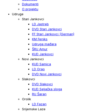
Dokumenti
O projektu
Udruge
Stari Jankovci
LD Jastreb
DVD Stari Jankovci
FF Stari Jankovci (German)
KM Feniks
Udruga mađara
ŠRU Amur
KUD Jankovci
Novi Jankovci
KUD Samica
LD Orao
DVD Novi Jankovci
Slakovci
DVD Slakovci
KUD Seljačka sloga
RU Šaran
Orolik
LD Fazan
Srijemske Laze