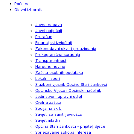
Početna
Glavni izbornik
Javna nabava
Javni natječaji
Proračun
Financijski izvještaji
Zakonodavni okvir i preuzimanja
Prekogranična suradnja
Transparentnost
Narodne novine
Zaštita osobnih podataka
Lokalni izbori
Službeni vjesnik Općine Stari Jankovci
Općinsko Vijeće i Općinski načelnik
Jedinstveni upravni odjel
Civilna zaštita
Socijalna skrb
Savjet. sa zaint. javnošću
Savjet mladih
Općina Stari Jankovci - prijatelj djece
Sprječavanje sukoba interesa