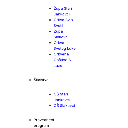
Župa Stari
Jankovci
Crkva Svih
Svetih
Župa
Slakovci
Crkva
Svetog Luke
Crkvena
Opština S.
Laze
Školstvo
OŠ Stari
Jankovci
OŠ Slakovci
Provedbeni
program