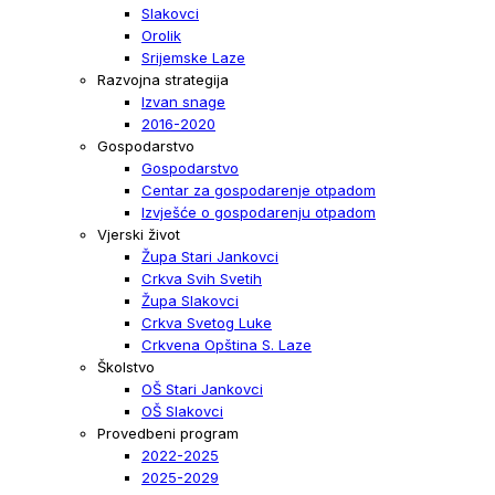
Slakovci
Orolik
Srijemske Laze
Razvojna strategija
Izvan snage
2016-2020
Gospodarstvo
Gospodarstvo
Centar za gospodarenje otpadom
Izvješće o gospodarenju otpadom
Vjerski život
Župa Stari Jankovci
Crkva Svih Svetih
Župa Slakovci
Crkva Svetog Luke
Crkvena Opština S. Laze
Školstvo
OŠ Stari Jankovci
OŠ Slakovci
Provedbeni program
2022-2025
2025-2029