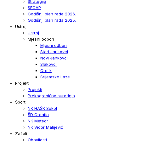
Strategija
SECAP
Godišnji plan rada 2026.
Godišnji plan rada 2025.
Ustroj
Ustroj
Mjesni odbori
Mjesni odbori
Stari Jankovci
Novi Jankovci
Slakovci
Orolik
Srijemske Laze
Projekti
Projekti
Prekogranična suradnja
Šport
NK HAŠK Sokol
ŠD Croatia
NK Meteor
NK Vidor Matijević
Zaželi
Obavijesti