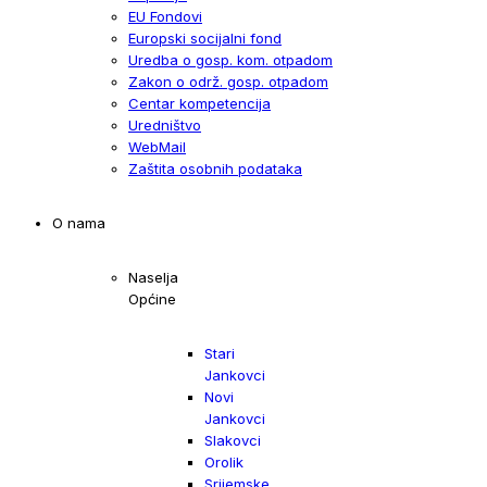
EU Fondovi
Europski socijalni fond
Uredba o gosp. kom. otpadom
Zakon o održ. gosp. otpadom
Centar kompetencija
Uredništvo
WebMail
Zaštita osobnih podataka
O nama
Naselja
Općine
Stari
Jankovci
Novi
Jankovci
Slakovci
Orolik
Srijemske