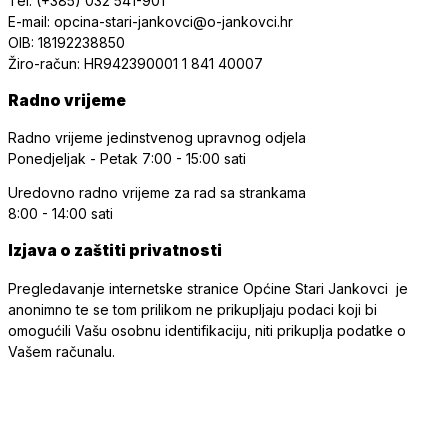
Tel: (+385) 032 541-901
E-mail: opcina-stari-jankovci@o-jankovci.hr
OIB: 18192238850
Žiro-račun: HR942390001 1 841 40007
Radno vrijeme
Radno vrijeme jedinstvenog upravnog odjela
Ponedjeljak - Petak
7:00 - 15:00 sati
Uredovno radno vrijeme
za rad sa strankama
8:00 - 14:00 sati
Izjava o zaštiti privatnosti
Pregledavanje internetske stranice Općine Stari Jankovci je
anonimno te se tom prilikom ne prikupljaju podaci koji bi
omogućili Vašu osobnu identifikaciju, niti prikuplja podatke o
Vašem računalu.