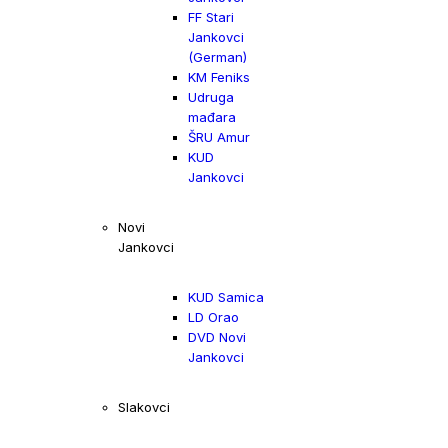
FF Stari
Jankovci
(German)
KM Feniks
Udruga
mađara
ŠRU Amur
KUD
Jankovci
Novi
Jankovci
KUD Samica
LD Orao
DVD Novi
Jankovci
Slakovci