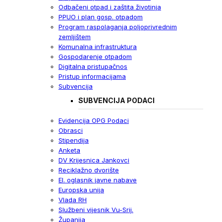
Odbačeni otpad i zaštita životinja
PPUO i plan gosp. otpadom
Program raspolaganja poljoprivrednim
zemljištem
Komunalna infrastruktura
Gospodarenje otpadom
Digitalna pristupačnos
Pristup informacijama
Subvencija
SUBVENCIJA PODACI
Evidencija OPG Podaci
Obrasci
Stipendija
Anketa
DV Krijesnica Jankovci
Reciklažno dvorište
El. oglasnik javne nabave
Europska unija
Vlada RH
Službeni vijesnik Vu-Srij.
Županija