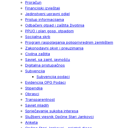
Proračun
Financijski izvještaji
Jedinstveni upravni odjel
Pristup informacijama
Odbačeni otpad i zaštita životinja
PPUO i plan gosp. otpadom
Socijalna skrb
Program raspolaganja poljoprivrednim zemljištem
Zakonodavni okvir i preuzimanja
Civilna zaštita
Savjet. sa zaint. javnošću
Digitalna pristupačnos
Subvencija
Subvencija podaci
Evidencija OPG Podaci
Stipendija
Obrasci
Transparentnost
Savjet mladih
Sprječavanje sukoba interesa
Službeni vjesnik Općine Stari Jankovci
Anketa
Općina Stari Jankovci - prijatelj djece