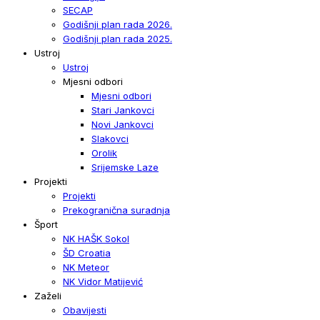
SECAP
Godišnji plan rada 2026.
Godišnji plan rada 2025.
Ustroj
Ustroj
Mjesni odbori
Mjesni odbori
Stari Jankovci
Novi Jankovci
Slakovci
Orolik
Srijemske Laze
Projekti
Projekti
Prekogranična suradnja
Šport
NK HAŠK Sokol
ŠD Croatia
NK Meteor
NK Vidor Matijević
Zaželi
Obavijesti