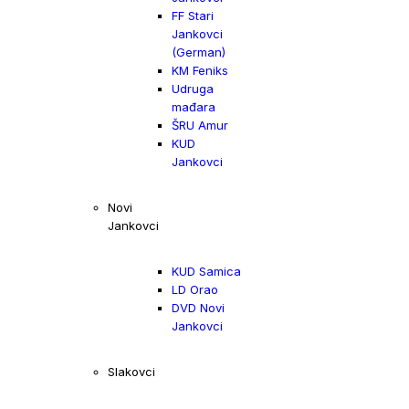
FF Stari
Jankovci
(German)
KM Feniks
Udruga
mađara
ŠRU Amur
KUD
Jankovci
Novi
Jankovci
KUD Samica
LD Orao
DVD Novi
Jankovci
Slakovci