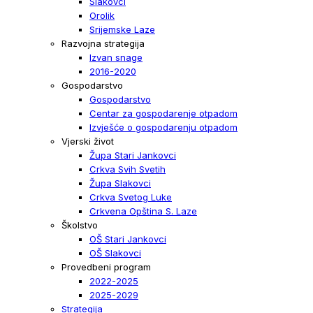
Slakovci
Orolik
Srijemske Laze
Razvojna strategija
Izvan snage
2016-2020
Gospodarstvo
Gospodarstvo
Centar za gospodarenje otpadom
Izvješće o gospodarenju otpadom
Vjerski život
Župa Stari Jankovci
Crkva Svih Svetih
Župa Slakovci
Crkva Svetog Luke
Crkvena Opština S. Laze
Školstvo
OŠ Stari Jankovci
OŠ Slakovci
Provedbeni program
2022-2025
2025-2029
Strategija