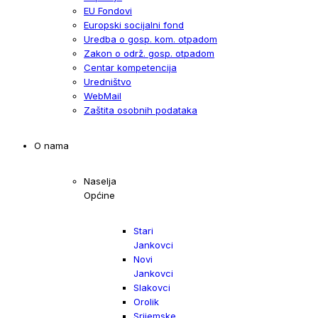
EU Fondovi
Europski socijalni fond
Uredba o gosp. kom. otpadom
Zakon o održ. gosp. otpadom
Centar kompetencija
Uredništvo
WebMail
Zaštita osobnih podataka
O nama
Naselja
Općine
Stari
Jankovci
Novi
Jankovci
Slakovci
Orolik
Srijemske