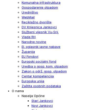
Komunalna infrastruktura
Gospodarenje otpadom
Uredništvo
WebMail
Reciklažno dvorište
DV Krijesnica Jankovci
Službeni vijesnik Vu-Srij.
Vlada RH
Narodne novine
El. oglasnik javne nabave
Županija
EU Fondovi
Europski socijalni fond
Uredba o gosp. kom. otpadom
Zakon o održ. gosp. otpadom
Centar kompetencija
Europska unija
Zaštita osobnih podataka
O nama
Naselja Općine
Stari Jankovci
Novi Jankovci