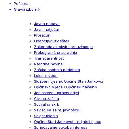
Početna
Glavni izbornik
Javna nabava
Javni natječaji
Proračun
Financijski izvještaji
Zakonodavni okvir i preuzimanja
Prekogranična suradnja
Transparentnost
Narodne novine
Zaštita osobnih podataka
Lokalni izbori
Službeni vjesnik Općine Stari Jankovci
Općinsko Vijeće i Općinski načelnik
Jedinstveni upravni odjel
Civilna zaštita
Socijalna skrb
Savjet. sa zaint. javnošću
Savjet mladih
Općina Stari Jankovci - prijatelj djece
Sprječavanje sukoba interesa