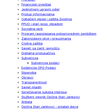
Financijski izvještaji
Jedinstveni upravni odjel
Pristup informacijama
Odbačeni otpad i zaštita životinja
PPUO i plan gosp. otpadom
Socijalna skrb
Program raspolaganja poljoprivrednim zemljištem
Zakonodavni okvir i preuzimanja
Civilna zaštita
Savjet. sa zaint. javnošću
Digitalna pristupačnos
Subvencija
Subvencija podaci
Evidencija OPG Podaci
Stipendija
Obrasci
Transparentnost
Savjet mladih
Sprječavanje sukoba interesa
Službeni vjesnik Općine Stari Jankovci
Anketa
Općina Stari Jankovci - prijatelj djece