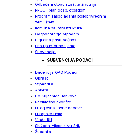
Odbačeni otpad i zaštita životinja
PPUO i plan gosp. otpadom
Program raspolaganja poljoprivrednim
zemljištem
Komunalna infrastruktura
Gospodarenje otpadom
Digitalna pristupačnos
Pristup informacijama
Subvencija
SUBVENCIJA PODACI
Evidencija OPG Podaci
Obrasci
Stipendija
Anketa
DV Krijesnica Jankovci
Reciklažno dvorište
El. oglasnik javne nabave
Europska unija
Vlada RH
Službeni vijesnik Vu-Srij.
Županija