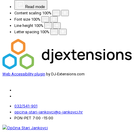
Read mode
Content scaling
100
%
Font size
100
%
Line height
100
%
Letter spacing
100
%
Web Accessibility plugin
by DJ-Extensions.com
032/541-901
opcina-stari-jankovci@o-jankovci.hr
PON-PET 7:00 -15:00