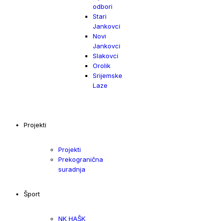
odbori
Stari
Jankovci
Novi
Jankovci
Slakovci
Orolik
Srijemske
Laze
Projekti
Projekti
Prekogranična
suradnja
Šport
NK HAŠK