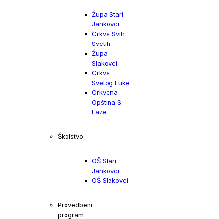
Župa Stari
Jankovci
Crkva Svih
Svetih
Župa
Slakovci
Crkva
Svetog Luke
Crkvena
Opština S.
Laze
Školstvo
OŠ Stari
Jankovci
OŠ Slakovci
Provedbeni
program