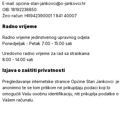
E-mail: opcina-stari-jankovci@o-jankovci.hr
OIB: 18192238850
Žiro-račun: HR942390001 1 841 40007
Radno vrijeme
Radno vrijeme jedinstvenog upravnog odjela
Ponedjeljak - Petak
7:00 - 15:00 sati
Uredovno radno vrijeme
za rad sa strankama
8:00 - 14:00 sati
Izjava o zaštiti privatnosti
Pregledavanje internetske stranice Općine Stari Jankovci je
anonimno te se tom prilikom ne prikupljaju podaci koji bi
omogućili Vašu osobnu identifikaciju, niti prikuplja podatke o
Vašem računalu.