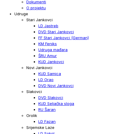
Dokumenti
O projektu
Udruge
Stari Jankovci
LD Jastreb
DVD Stari Jankovci
FF Stari Jankovci (German)
KM Feniks
Udruga mađara
ŠRU Amur
KUD Jankovci
Novi Jankovci
KUD Samica
LD Orao
DVD Novi Jankovci
Slakovci
DVD Slakovci
KUD Seljačka sloga
RU Šaran
Orolik
LD Fazan
Srijemske Laze
LD Sokol