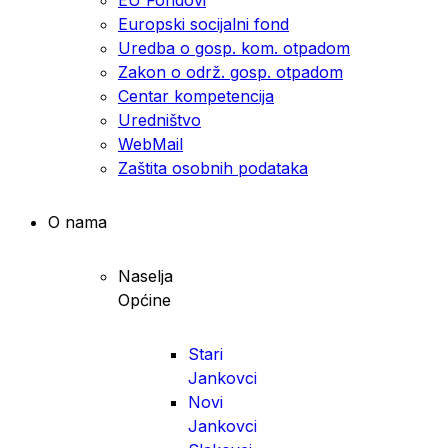
Europski socijalni fond
Uredba o gosp. kom. otpadom
Zakon o održ. gosp. otpadom
Centar kompetencija
Uredništvo
WebMail
Zaštita osobnih podataka
O nama
Naselja
Općine
Stari
Jankovci
Novi
Jankovci