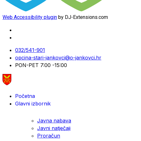
Web Accessibility plugin
by DJ-Extensions.com
032/541-901
opcina-stari-jankovci@o-jankovci.hr
PON-PET 7:00 -15:00
Početna
Glavni izbornik
Javna nabava
Javni natječaji
Proračun