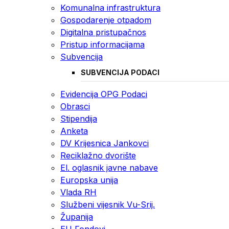
Komunalna infrastruktura
Gospodarenje otpadom
Digitalna pristupačnos
Pristup informacijama
Subvencija
SUBVENCIJA PODACI
Evidencija OPG Podaci
Obrasci
Stipendija
Anketa
DV Krijesnica Jankovci
Reciklažno dvorište
El. oglasnik javne nabave
Europska unija
Vlada RH
Službeni vijesnik Vu-Srij.
Županija
EU Fondovi