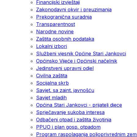
Financijski izvještaji
Zakonodavni okvir i preuzimanja
Prekogranična suradnja
Transparentnost
Narodne novine
Zaštita osobnih podataka
Lokalni izbori
Službeni vjesnik Općine Stari Jankovci
Općinsko Vijeće i Općinski načelnik
Jedinstveni upravni odjel
Civilna zaštita
Socijalna skrb
Savjet. sa zaint. javnošću
Savjet mladih
Općina Stari Jankovci - prijatelj djece
Sprječavanje sukoba interesa
Odbačeni otpad i zaštita životinja
PPUO i plan gosp. otpadom
Program raspolaganja poljoprivrednim zeml