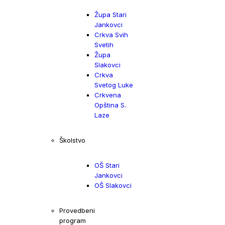
Župa Stari
Jankovci
Crkva Svih
Svetih
Župa
Slakovci
Crkva
Svetog Luke
Crkvena
Opština S.
Laze
Školstvo
OŠ Stari
Jankovci
OŠ Slakovci
Provedbeni
program