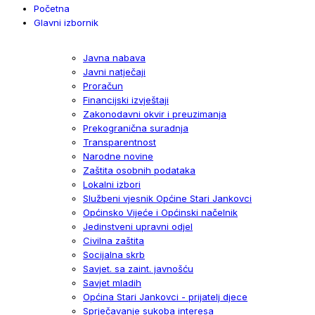
Početna
Glavni izbornik
Javna nabava
Javni natječaji
Proračun
Financijski izvještaji
Zakonodavni okvir i preuzimanja
Prekogranična suradnja
Transparentnost
Narodne novine
Zaštita osobnih podataka
Lokalni izbori
Službeni vjesnik Općine Stari Jankovci
Općinsko Vijeće i Općinski načelnik
Jedinstveni upravni odjel
Civilna zaštita
Socijalna skrb
Savjet. sa zaint. javnošću
Savjet mladih
Općina Stari Jankovci - prijatelj djece
Sprječavanje sukoba interesa