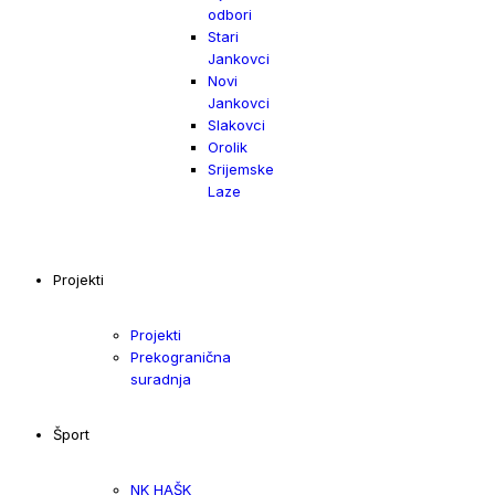
odbori
Stari
Jankovci
Novi
Jankovci
Slakovci
Orolik
Srijemske
Laze
Projekti
Projekti
Prekogranična
suradnja
Šport
NK HAŠK