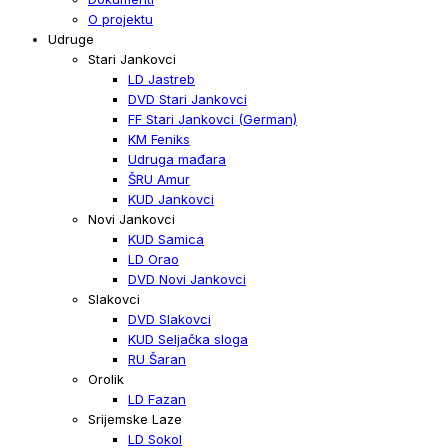
O projektu
Udruge
Stari Jankovci
LD Jastreb
DVD Stari Jankovci
FF Stari Jankovci (German)
KM Feniks
Udruga mađara
ŠRU Amur
KUD Jankovci
Novi Jankovci
KUD Samica
LD Orao
DVD Novi Jankovci
Slakovci
DVD Slakovci
KUD Seljačka sloga
RU Šaran
Orolik
LD Fazan
Srijemske Laze
LD Sokol