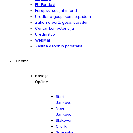
EU Fondovi
Europski socijalni fond
Uredba o gosp. kom. otpadom
Zakon o održ. gosp. otpadom
Centar kompetencija
Uredništvo
WebMail
Zaštita osobnih podataka
O nama
Naselja
Općine
Stari
Jankovci
Novi
Jankovci
Slakovci
Orolik
Srijemske