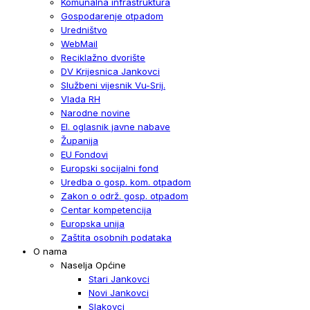
Komunalna infrastruktura
Gospodarenje otpadom
Uredništvo
WebMail
Reciklažno dvorište
DV Krijesnica Jankovci
Službeni vijesnik Vu-Srij.
Vlada RH
Narodne novine
El. oglasnik javne nabave
Županija
EU Fondovi
Europski socijalni fond
Uredba o gosp. kom. otpadom
Zakon o održ. gosp. otpadom
Centar kompetencija
Europska unija
Zaštita osobnih podataka
O nama
Naselja Općine
Stari Jankovci
Novi Jankovci
Slakovci