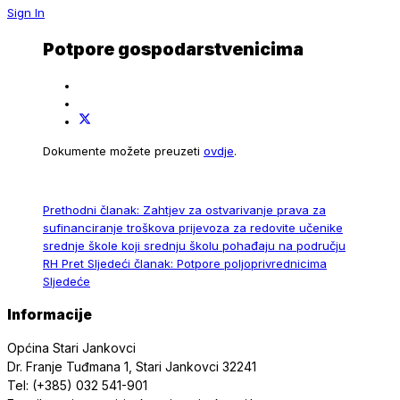
Sign In
Potpore gospodarstvenicima
Dokumente možete preuzeti
ovdje
.
Prethodni članak: Zahtjev za ostvarivanje prava za
sufinanciranje troškova prijevoza za redovite učenike
srednje škole koji srednju školu pohađaju na području
RH
Pret
Sljedeći članak: Potpore poljoprivrednicima
Sljedeće
Informacije
Općina Stari Jankovci
Dr. Franje Tuđmana 1, Stari Jankovci 32241
Tel: (+385) 032 541-901