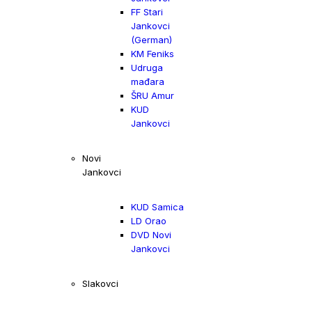
FF Stari
Jankovci
(German)
KM Feniks
Udruga
mađara
ŠRU Amur
KUD
Jankovci
Novi
Jankovci
KUD Samica
LD Orao
DVD Novi
Jankovci
Slakovci