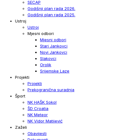
SECAP
Godišnji plan rada 2026.
Godišnji plan rada 2025.
Ustroj
Ustroj
Mjesni odbori
Mjesni odbori
Stari Jankovci
Novi Jankovci
Slakovci
Orolik
Srijemske Laze
Projekti
Projekti
Prekogranična suradnja
Šport
NK HAŠK Sokol
ŠD Croatia
NK Meteor
NK Vidor Matijević
Zaželi
Obavijesti
Dokumenti