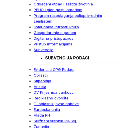
Odbačeni otpad i zaštita životinja
PPUO i plan gosp. otpadom
Program raspolaganja poljoprivrednim
zemljištem
Komunalna infrastruktura
Gospodarenje otpadom
Digitalna pristupačnos
Pristup informacijama
Subvencija
SUBVENCIJA PODACI
Evidencija OPG Podaci
Obrasci
Stipendija
Anketa
DV Krijesnica Jankovci
Reciklažno dvorište
El. oglasnik javne nabave
Europska unija
Vlada RH
Službeni vijesnik Vu-Srij.
Županija