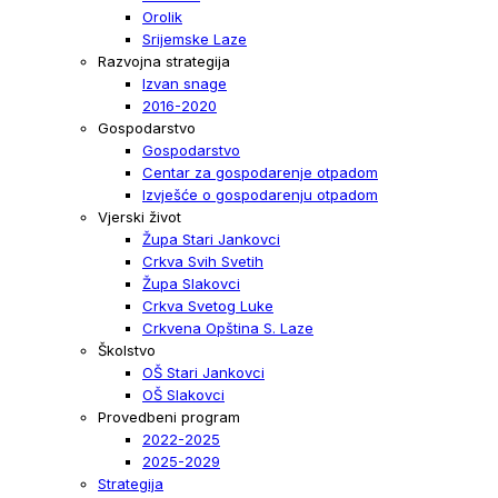
Orolik
Srijemske Laze
Razvojna strategija
Izvan snage
2016-2020
Gospodarstvo
Gospodarstvo
Centar za gospodarenje otpadom
Izvješće o gospodarenju otpadom
Vjerski život
Župa Stari Jankovci
Crkva Svih Svetih
Župa Slakovci
Crkva Svetog Luke
Crkvena Opština S. Laze
Školstvo
OŠ Stari Jankovci
OŠ Slakovci
Provedbeni program
2022-2025
2025-2029
Strategija