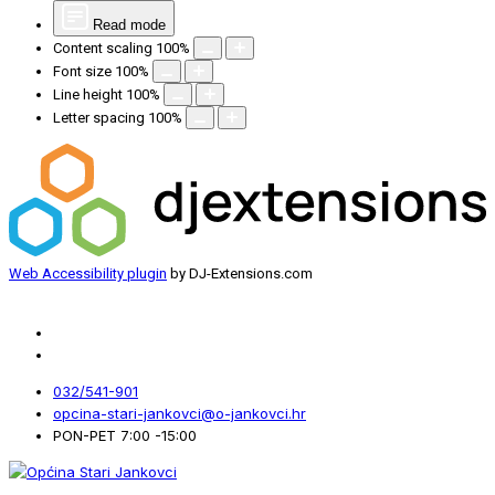
Read mode
Content scaling
100
%
Font size
100
%
Line height
100
%
Letter spacing
100
%
Web Accessibility plugin
by DJ-Extensions.com
032/541-901
opcina-stari-jankovci@o-jankovci.hr
PON-PET 7:00 -15:00