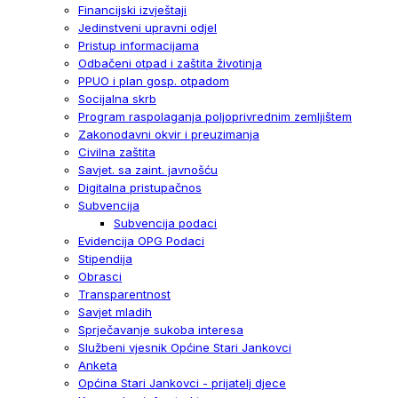
Financijski izvještaji
Jedinstveni upravni odjel
Pristup informacijama
Odbačeni otpad i zaštita životinja
PPUO i plan gosp. otpadom
Socijalna skrb
Program raspolaganja poljoprivrednim zemljištem
Zakonodavni okvir i preuzimanja
Civilna zaštita
Savjet. sa zaint. javnošću
Digitalna pristupačnos
Subvencija
Subvencija podaci
Evidencija OPG Podaci
Stipendija
Obrasci
Transparentnost
Savjet mladih
Sprječavanje sukoba interesa
Službeni vjesnik Općine Stari Jankovci
Anketa
Općina Stari Jankovci - prijatelj djece