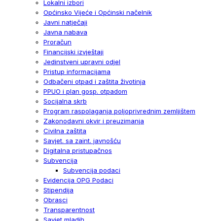
Lokalni izbori
Općinsko Vijeće i Općinski načelnik
Javni natječaji
Javna nabava
Proračun
Financijski izvještaji
Jedinstveni upravni odjel
Pristup informacijama
Odbačeni otpad i zaštita životinja
PPUO i plan gosp. otpadom
Socijalna skrb
Program raspolaganja poljoprivrednim zemljištem
Zakonodavni okvir i preuzimanja
Civilna zaštita
Savjet. sa zaint. javnošću
Digitalna pristupačnos
Subvencija
Subvencija podaci
Evidencija OPG Podaci
Stipendija
Obrasci
Transparentnost
Savjet mladih