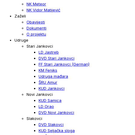
NK Meteor
NK Vidor Matijević
Zaželi
Obavijesti
Dokumenti
O projektu
Udruge
Stari Jankovci
LD Jastreb
DVD Stari Jankovci
FF Stari Jankovci (German)
KM Feniks
Udruga mađara
ŠRU Amur
KUD Jankovci
Novi Jankovci
KUD Samica
LD Orao
DVD Novi Jankovci
Slakovci
DVD Slakovci
KUD Seljačka sloga