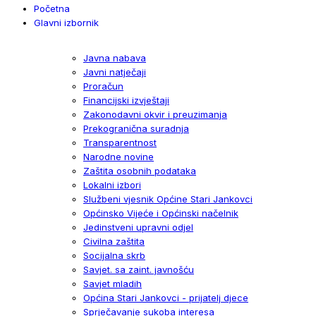
Početna
Glavni izbornik
Javna nabava
Javni natječaji
Proračun
Financijski izvještaji
Zakonodavni okvir i preuzimanja
Prekogranična suradnja
Transparentnost
Narodne novine
Zaštita osobnih podataka
Lokalni izbori
Službeni vjesnik Općine Stari Jankovci
Općinsko Vijeće i Općinski načelnik
Jedinstveni upravni odjel
Civilna zaštita
Socijalna skrb
Savjet. sa zaint. javnošću
Savjet mladih
Općina Stari Jankovci - prijatelj djece
Sprječavanje sukoba interesa