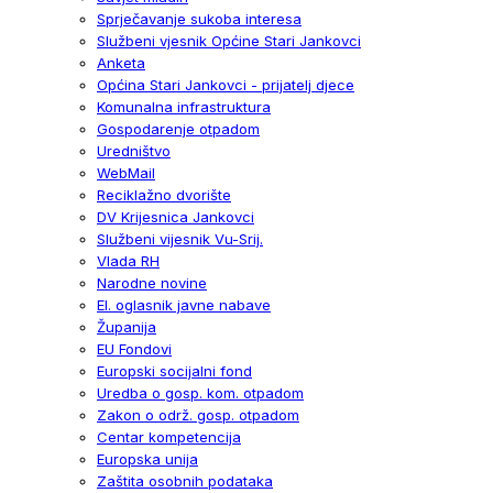
Sprječavanje sukoba interesa
Službeni vjesnik Općine Stari Jankovci
Anketa
Općina Stari Jankovci - prijatelj djece
Komunalna infrastruktura
Gospodarenje otpadom
Uredništvo
WebMail
Reciklažno dvorište
DV Krijesnica Jankovci
Službeni vijesnik Vu-Srij.
Vlada RH
Narodne novine
El. oglasnik javne nabave
Županija
EU Fondovi
Europski socijalni fond
Uredba o gosp. kom. otpadom
Zakon o održ. gosp. otpadom
Centar kompetencija
Europska unija
Zaštita osobnih podataka