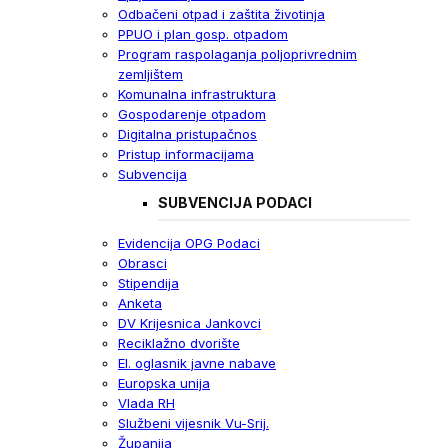
Odbačeni otpad i zaštita životinja
PPUO i plan gosp. otpadom
Program raspolaganja poljoprivrednim
zemljištem
Komunalna infrastruktura
Gospodarenje otpadom
Digitalna pristupačnos
Pristup informacijama
Subvencija
SUBVENCIJA PODACI
Evidencija OPG Podaci
Obrasci
Stipendija
Anketa
DV Krijesnica Jankovci
Reciklažno dvorište
El. oglasnik javne nabave
Europska unija
Vlada RH
Službeni vijesnik Vu-Srij.
Županija