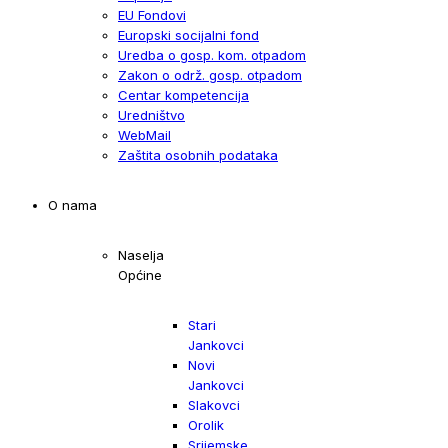
EU Fondovi
Europski socijalni fond
Uredba o gosp. kom. otpadom
Zakon o održ. gosp. otpadom
Centar kompetencija
Uredništvo
WebMail
Zaštita osobnih podataka
O nama
Naselja
Općine
Stari
Jankovci
Novi
Jankovci
Slakovci
Orolik
Srijemske