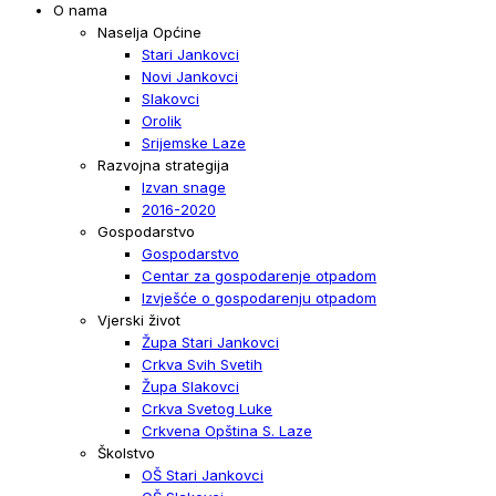
O nama
Naselja Općine
Stari Jankovci
Novi Jankovci
Slakovci
Orolik
Srijemske Laze
Razvojna strategija
Izvan snage
2016-2020
Gospodarstvo
Gospodarstvo
Centar za gospodarenje otpadom
Izvješće o gospodarenju otpadom
Vjerski život
Župa Stari Jankovci
Crkva Svih Svetih
Župa Slakovci
Crkva Svetog Luke
Crkvena Opština S. Laze
Školstvo
OŠ Stari Jankovci