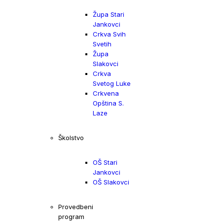
Župa Stari
Jankovci
Crkva Svih
Svetih
Župa
Slakovci
Crkva
Svetog Luke
Crkvena
Opština S.
Laze
Školstvo
OŠ Stari
Jankovci
OŠ Slakovci
Provedbeni
program