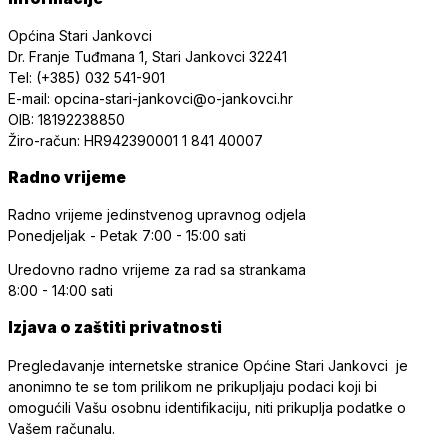
Općina Stari Jankovci
Dr. Franje Tuđmana 1, Stari Jankovci 32241
Tel: (+385) 032 541-901
E-mail: opcina-stari-jankovci@o-jankovci.hr
OIB: 18192238850
Žiro-račun: HR942390001 1 841 40007
Radno vrijeme
Radno vrijeme jedinstvenog upravnog odjela
Ponedjeljak - Petak
7:00 - 15:00 sati
Uredovno radno vrijeme
za rad sa strankama
8:00 - 14:00 sati
Izjava o zaštiti privatnosti
Pregledavanje internetske stranice Općine Stari Jankovci je
anonimno te se tom prilikom ne prikupljaju podaci koji bi
omogućili Vašu osobnu identifikaciju, niti prikuplja podatke o
Vašem računalu.