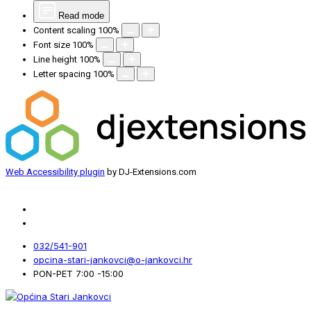
Read mode
Content scaling
100
%
Font size
100
%
Line height
100
%
Letter spacing
100
%
Web Accessibility plugin
by DJ-Extensions.com
032/541-901
opcina-stari-jankovci@o-jankovci.hr
PON-PET 7:00 -15:00