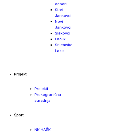
odbori
Stari
Jankovci
Novi
Jankovci
Slakovci
Orolik
Srijemske
Laze
Projekti
Projekti
Prekogranična
suradnja
Šport
NK HAŠK