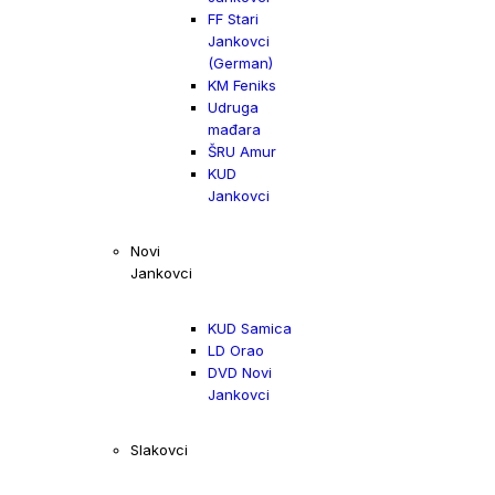
FF Stari
Jankovci
(German)
KM Feniks
Udruga
mađara
ŠRU Amur
KUD
Jankovci
Novi
Jankovci
KUD Samica
LD Orao
DVD Novi
Jankovci
Slakovci