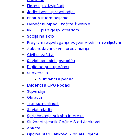
Financijski izvještaji
Jedinstveni upravni odjel
Pristup informacijama
Odbačeni otpad i zaštita životinja
PPUO i plan gosp. otpadom
Socijalna skrb
Program raspolaganja poljoprivrednim zemljištem
Zakonodavni okvir i preuzimanja
Civilna zaštita
Savjet. sa zaint. javnošću
Digitalna pristupačnos
Subvencija
Subvencija podaci
Evidencija OPG Podaci
Stipendija
Obrasci
Transparentnost
Savjet mladih
Sprječavanje sukoba interesa
Službeni vjesnik Općine Stari Jankovci
Anketa
Općina Stari Jankovci - prijatelj djece