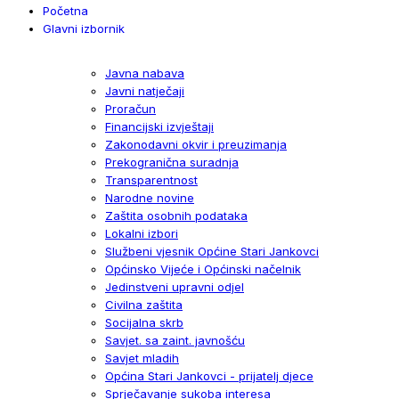
Početna
Glavni izbornik
Javna nabava
Javni natječaji
Proračun
Financijski izvještaji
Zakonodavni okvir i preuzimanja
Prekogranična suradnja
Transparentnost
Narodne novine
Zaštita osobnih podataka
Lokalni izbori
Službeni vjesnik Općine Stari Jankovci
Općinsko Vijeće i Općinski načelnik
Jedinstveni upravni odjel
Civilna zaštita
Socijalna skrb
Savjet. sa zaint. javnošću
Savjet mladih
Općina Stari Jankovci - prijatelj djece
Sprječavanje sukoba interesa