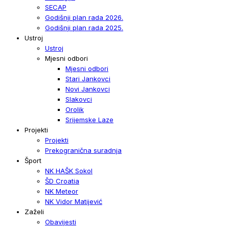
SECAP
Godišnji plan rada 2026.
Godišnji plan rada 2025.
Ustroj
Ustroj
Mjesni odbori
Mjesni odbori
Stari Jankovci
Novi Jankovci
Slakovci
Orolik
Srijemske Laze
Projekti
Projekti
Prekogranična suradnja
Šport
NK HAŠK Sokol
ŠD Croatia
NK Meteor
NK Vidor Matijević
Zaželi
Obavijesti