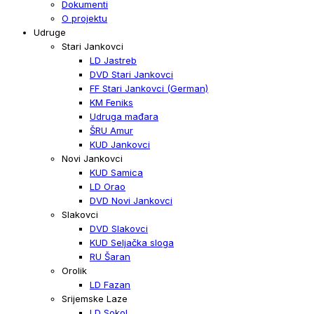
Dokumenti
O projektu
Udruge
Stari Jankovci
LD Jastreb
DVD Stari Jankovci
FF Stari Jankovci (German)
KM Feniks
Udruga mađara
ŠRU Amur
KUD Jankovci
Novi Jankovci
KUD Samica
LD Orao
DVD Novi Jankovci
Slakovci
DVD Slakovci
KUD Seljačka sloga
RU Šaran
Orolik
LD Fazan
Srijemske Laze
LD Sokol