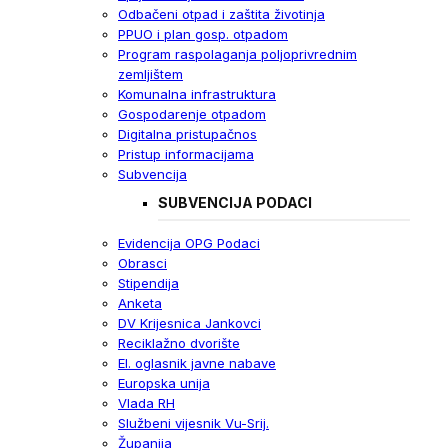
Odbačeni otpad i zaštita životinja
PPUO i plan gosp. otpadom
Program raspolaganja poljoprivrednim
zemljištem
Komunalna infrastruktura
Gospodarenje otpadom
Digitalna pristupačnos
Pristup informacijama
Subvencija
SUBVENCIJA PODACI
Evidencija OPG Podaci
Obrasci
Stipendija
Anketa
DV Krijesnica Jankovci
Reciklažno dvorište
El. oglasnik javne nabave
Europska unija
Vlada RH
Službeni vijesnik Vu-Srij.
Županija