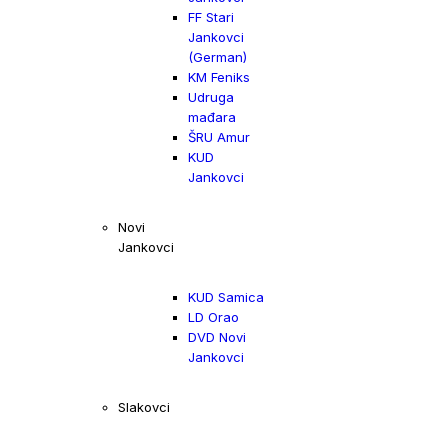
FF Stari
Jankovci
(German)
KM Feniks
Udruga
mađara
ŠRU Amur
KUD
Jankovci
Novi
Jankovci
KUD Samica
LD Orao
DVD Novi
Jankovci
Slakovci