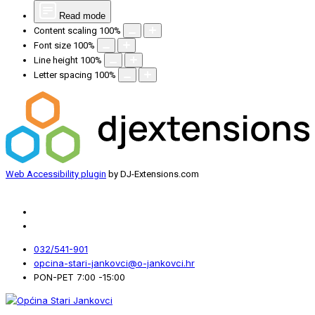
Read mode
Content scaling
100
%
Font size
100
%
Line height
100
%
Letter spacing
100
%
Web Accessibility plugin
by DJ-Extensions.com
032/541-901
opcina-stari-jankovci@o-jankovci.hr
PON-PET 7:00 -15:00