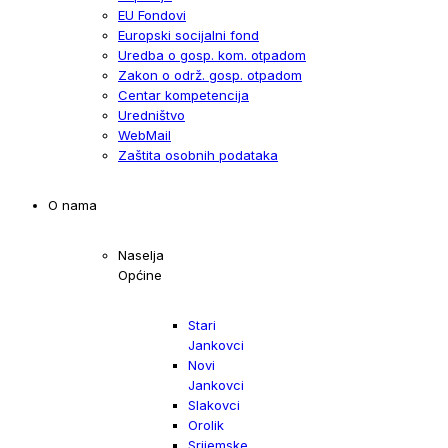
EU Fondovi
Europski socijalni fond
Uredba o gosp. kom. otpadom
Zakon o održ. gosp. otpadom
Centar kompetencija
Uredništvo
WebMail
Zaštita osobnih podataka
O nama
Naselja
Općine
Stari
Jankovci
Novi
Jankovci
Slakovci
Orolik
Srijemske