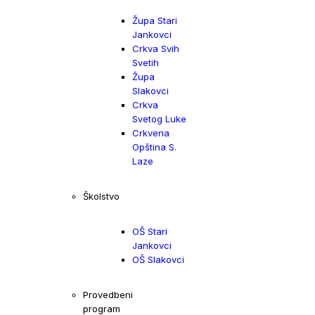
Župa Stari
Jankovci
Crkva Svih
Svetih
Župa
Slakovci
Crkva
Svetog Luke
Crkvena
Opština S.
Laze
Školstvo
OŠ Stari
Jankovci
OŠ Slakovci
Provedbeni
program