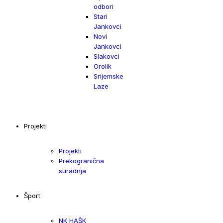
odbori
Stari
Jankovci
Novi
Jankovci
Slakovci
Orolik
Srijemske
Laze
Projekti
Projekti
Prekogranična
suradnja
Šport
NK HAŠK