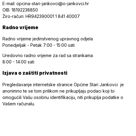
E-mail: opcina-stari-jankovci@o-jankovci.hr
OIB: 18192238850
Žiro-račun: HR942390001 1 841 40007
Radno vrijeme
Radno vrijeme jedinstvenog upravnog odjela
Ponedjeljak - Petak
7:00 - 15:00 sati
Uredovno radno vrijeme
za rad sa strankama
8:00 - 14:00 sati
Izjava o zaštiti privatnosti
Pregledavanje internetske stranice Općine Stari Jankovci je
anonimno te se tom prilikom ne prikupljaju podaci koji bi
omogućili Vašu osobnu identifikaciju, niti prikuplja podatke o
Vašem računalu.