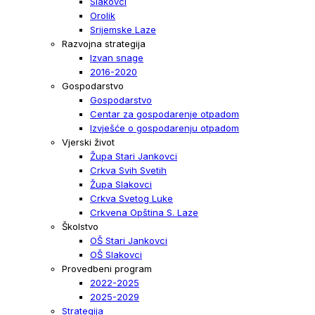
Slakovci
Orolik
Srijemske Laze
Razvojna strategija
Izvan snage
2016-2020
Gospodarstvo
Gospodarstvo
Centar za gospodarenje otpadom
Izvješće o gospodarenju otpadom
Vjerski život
Župa Stari Jankovci
Crkva Svih Svetih
Župa Slakovci
Crkva Svetog Luke
Crkvena Opština S. Laze
Školstvo
OŠ Stari Jankovci
OŠ Slakovci
Provedbeni program
2022-2025
2025-2029
Strategija