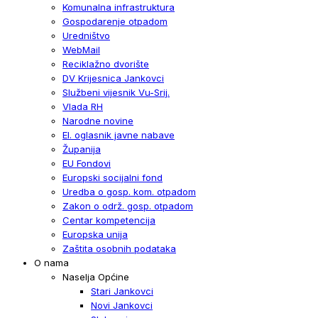
Komunalna infrastruktura
Gospodarenje otpadom
Uredništvo
WebMail
Reciklažno dvorište
DV Krijesnica Jankovci
Službeni vijesnik Vu-Srij.
Vlada RH
Narodne novine
El. oglasnik javne nabave
Županija
EU Fondovi
Europski socijalni fond
Uredba o gosp. kom. otpadom
Zakon o održ. gosp. otpadom
Centar kompetencija
Europska unija
Zaštita osobnih podataka
O nama
Naselja Općine
Stari Jankovci
Novi Jankovci