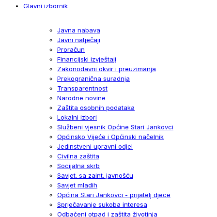
Glavni izbornik
Javna nabava
Javni natječaji
Proračun
Financijski izvještaji
Zakonodavni okvir i preuzimanja
Prekogranična suradnja
Transparentnost
Narodne novine
Zaštita osobnih podataka
Lokalni izbori
Službeni vjesnik Općine Stari Jankovci
Općinsko Vijeće i Općinski načelnik
Jedinstveni upravni odjel
Civilna zaštita
Socijalna skrb
Savjet. sa zaint. javnošću
Savjet mladih
Općina Stari Jankovci - prijatelj djece
Sprječavanje sukoba interesa
Odbačeni otpad i zaštita životinja