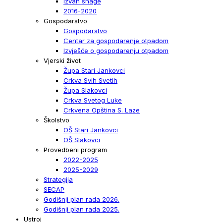
Izvan snage
2016-2020
Gospodarstvo
Gospodarstvo
Centar za gospodarenje otpadom
Izvješće o gospodarenju otpadom
Vjerski život
Župa Stari Jankovci
Crkva Svih Svetih
Župa Slakovci
Crkva Svetog Luke
Crkvena Opština S. Laze
Školstvo
OŠ Stari Jankovci
OŠ Slakovci
Provedbeni program
2022-2025
2025-2029
Strategija
SECAP
Godišnji plan rada 2026.
Godišnji plan rada 2025.
Ustroj