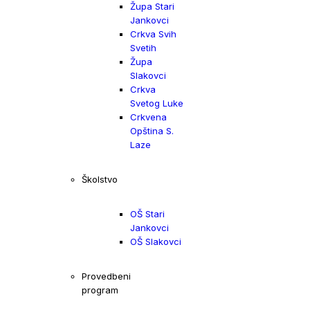
Župa Stari
Jankovci
Crkva Svih
Svetih
Župa
Slakovci
Crkva
Svetog Luke
Crkvena
Opština S.
Laze
Školstvo
OŠ Stari
Jankovci
OŠ Slakovci
Provedbeni
program