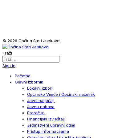
© 2026 Općina Stari Jankovci
Traži
Sign In
Početna
Glavni izbornik
Lokalni izbori
Općinsko Vijeće i Općinski načelnik
Javni natječaji
Javna nabava
Proračun
Financijski izvještaji
Jedinstveni upravni odjel
Pristup informacijama
Odbačeni otpad i zaštita životinja