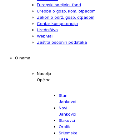
Europski socijalni fond
Uredba o gosp. kom. otpadom
Zakon o održ. gosp. otpadom
Centar kompetencija
Uredništvo
WebMail
Zaštita osobnih podataka
O nama
Naselja
Općine
Stari
Jankovci
Novi
Jankovci
Slakovci
Orolik
Srijemske
Laze