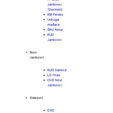
Jankovci
(German)
KM Feniks
Udruga
mađara
ŠRU Amur
KUD
Jankovci
Novi
Jankovci
KUD Samica
LD Orao
DVD Novi
Jankovci
Slakovci
DVD