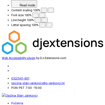
Read mode
Content scaling
100
%
Font size
100
%
Line height
100
%
Letter spacing
100
%
Web Accessibility plugin
by DJ-Extensions.com
032/541-901
opcina-stari-jankovci@o-jankovci.hr
PON-PET 7:00 -15:00
Početna