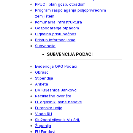
PPUO i plan gosp. otpadom
Program raspolaganja poljoprivrednim
zemljištem
Komunalna infrastruktura
Gospodarenje otpadom
Digitalna pristupačnos
Pristup informacijama
Subvencija
SUBVENCIJA PODACI
Evidencija OPG Podaci
Obrasci
Stipendija
Anketa
DV Krijesnica Jankovci
Reciklažno dvorište
El. oglasnik javne nabave
Europska unija
Vlada RH
Službeni vijesnik Vu-Srij.
Županija
EU Fondovi