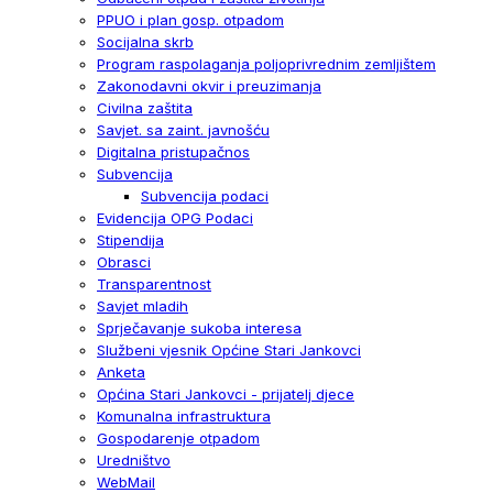
PPUO i plan gosp. otpadom
Socijalna skrb
Program raspolaganja poljoprivrednim zemljištem
Zakonodavni okvir i preuzimanja
Civilna zaštita
Savjet. sa zaint. javnošću
Digitalna pristupačnos
Subvencija
Subvencija podaci
Evidencija OPG Podaci
Stipendija
Obrasci
Transparentnost
Savjet mladih
Sprječavanje sukoba interesa
Službeni vjesnik Općine Stari Jankovci
Anketa
Općina Stari Jankovci - prijatelj djece
Komunalna infrastruktura
Gospodarenje otpadom
Uredništvo
WebMail