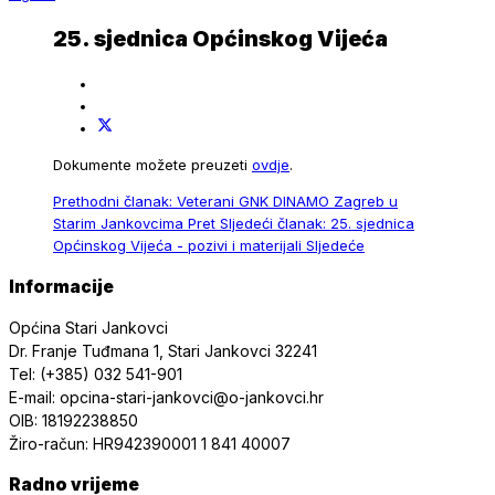
25. sjednica Općinskog Vijeća
Dokumente možete preuzeti
ovdje
.
Prethodni članak: Veterani GNK DINAMO Zagreb u
Starim Jankovcima
Pret
Sljedeći članak: 25. sjednica
Općinskog Vijeća - pozivi i materijali
Sljedeće
Informacije
Općina Stari Jankovci
Dr. Franje Tuđmana 1, Stari Jankovci 32241
Tel: (+385) 032 541-901
E-mail: opcina-stari-jankovci@o-jankovci.hr
OIB: 18192238850
Žiro-račun: HR942390001 1 841 40007
Radno vrijeme