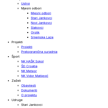
Ustroj
Mjesni odbori
Mjesni odbori
Stari Jankovci
Novi Jankovci
Slakovci
Orolik
Srijemske Laze
Projekti
Projekti
Prekogranična suradnja
Šport
NK HAŠK Sokol
ŠD Croatia
NK Meteor
NK Vidor Matijević
Zaželi
Obavijesti
Dokumenti
O projektu
Udruge
Stari Jankovci