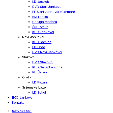
LD Jastreb
DVD Stari Jankovci
FF Stari Jankovci (German)
KM Feniks
Udruga mađara
ŠRU Amur
KUD Jankovci
Novi Jankovci
KUD Samica
LD Orao
DVD Novi Jankovci
Slakovci
DVD Slakovci
KUD Seljačka sloga
RU Šaran
Orolik
LD Fazan
Srijemske Laze
LD Sokol
EKO Jankovci
Kontakt
032/541-901