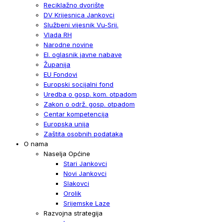
Reciklažno dvorište
DV Krijesnica Jankovci
Službeni vijesnik Vu-Srij.
Vlada RH
Narodne novine
El. oglasnik javne nabave
Županija
EU Fondovi
Europski socijalni fond
Uredba o gosp. kom. otpadom
Zakon o održ. gosp. otpadom
Centar kompetencija
Europska unija
Zaštita osobnih podataka
O nama
Naselja Općine
Stari Jankovci
Novi Jankovci
Slakovci
Orolik
Srijemske Laze
Razvojna strategija