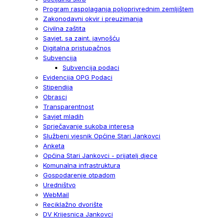
Program raspolaganja poljoprivrednim zemljištem
Zakonodavni okvir i preuzimanja
Civilna zaštita
Savjet. sa zaint. javnošću
Digitalna pristupačnos
Subvencija
Subvencija podaci
Evidencija OPG Podaci
Stipendija
Obrasci
Transparentnost
Savjet mladih
Sprječavanje sukoba interesa
Službeni vjesnik Općine Stari Jankovci
Anketa
Općina Stari Jankovci - prijatelj djece
Komunalna infrastruktura
Gospodarenje otpadom
Uredništvo
WebMail
Reciklažno dvorište
DV Krijesnica Jankovci