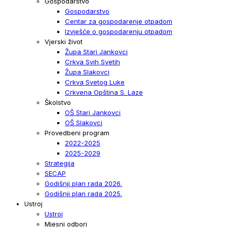
Gospodarstvo
Gospodarstvo
Centar za gospodarenje otpadom
Izvješće o gospodarenju otpadom
Vjerski život
Župa Stari Jankovci
Crkva Svih Svetih
Župa Slakovci
Crkva Svetog Luke
Crkvena Opština S. Laze
Školstvo
OŠ Stari Jankovci
OŠ Slakovci
Provedbeni program
2022-2025
2025-2029
Strategija
SECAP
Godišnji plan rada 2026.
Godišnji plan rada 2025.
Ustroj
Ustroj
Mjesni odbori