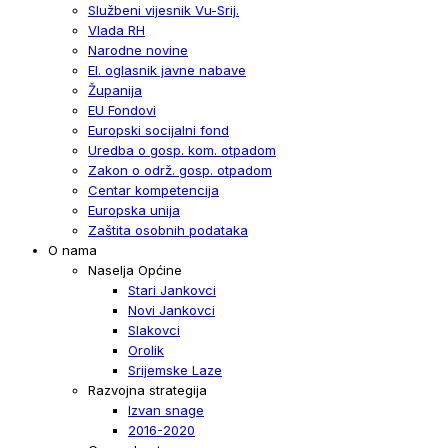
Službeni vijesnik Vu-Srij.
Vlada RH
Narodne novine
El. oglasnik javne nabave
Županija
EU Fondovi
Europski socijalni fond
Uredba o gosp. kom. otpadom
Zakon o održ. gosp. otpadom
Centar kompetencija
Europska unija
Zaštita osobnih podataka
O nama
Naselja Općine
Stari Jankovci
Novi Jankovci
Slakovci
Orolik
Srijemske Laze
Razvojna strategija
Izvan snage
2016-2020