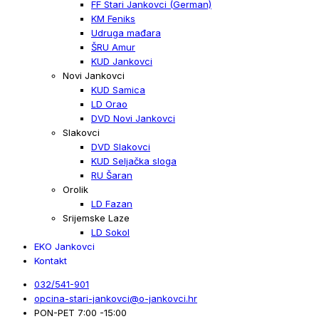
FF Stari Jankovci (German)
KM Feniks
Udruga mađara
ŠRU Amur
KUD Jankovci
Novi Jankovci
KUD Samica
LD Orao
DVD Novi Jankovci
Slakovci
DVD Slakovci
KUD Seljačka sloga
RU Šaran
Orolik
LD Fazan
Srijemske Laze
LD Sokol
EKO Jankovci
Kontakt
032/541-901
opcina-stari-jankovci@o-jankovci.hr
PON-PET 7:00 -15:00