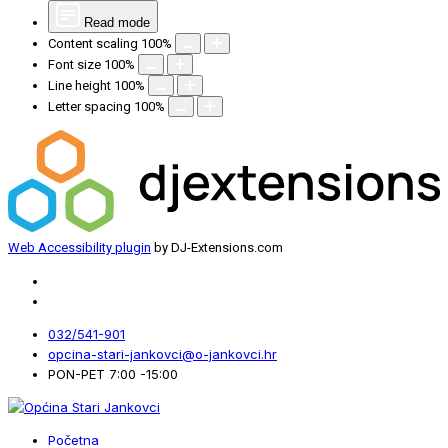
Read mode
Content scaling
100
%
Font size
100
%
Line height
100
%
Letter spacing
100
%
Web Accessibility plugin
by DJ-Extensions.com
032/541-901
opcina-stari-jankovci@o-jankovci.hr
PON-PET 7:00 -15:00
Početna