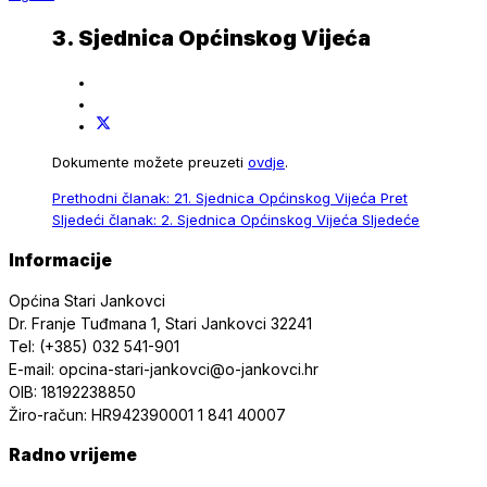
3. Sjednica Općinskog Vijeća
Dokumente možete preuzeti
ovdje
.
Prethodni članak: 21. Sjednica Općinskog Vijeća
Pret
Sljedeći članak: 2. Sjednica Općinskog Vijeća
Sljedeće
Informacije
Općina Stari Jankovci
Dr. Franje Tuđmana 1, Stari Jankovci 32241
Tel: (+385) 032 541-901
E-mail: opcina-stari-jankovci@o-jankovci.hr
OIB: 18192238850
Žiro-račun: HR942390001 1 841 40007
Radno vrijeme