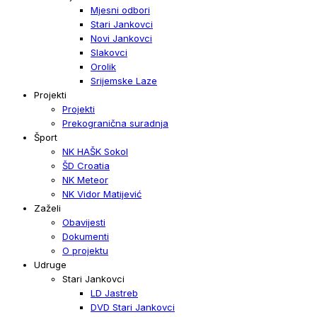
Mjesni odbori
Stari Jankovci
Novi Jankovci
Slakovci
Orolik
Srijemske Laze
Projekti
Projekti
Prekogranična suradnja
Šport
NK HAŠK Sokol
ŠD Croatia
NK Meteor
NK Vidor Matijević
Zaželi
Obavijesti
Dokumenti
O projektu
Udruge
Stari Jankovci
LD Jastreb
DVD Stari Jankovci