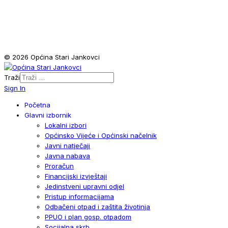
© 2026 Općina Stari Jankovci
Traži
Sign In
Početna
Glavni izbornik
Lokalni izbori
Općinsko Vijeće i Općinski načelnik
Javni natječaji
Javna nabava
Proračun
Financijski izvještaji
Jedinstveni upravni odjel
Pristup informacijama
Odbačeni otpad i zaštita životinja
PPUO i plan gosp. otpadom
Socijalna skrb