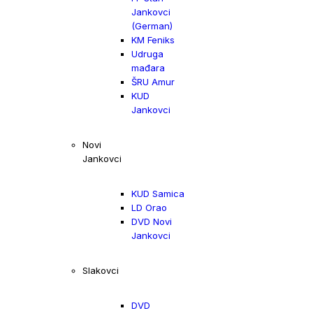
Jankovci
(German)
KM Feniks
Udruga
mađara
ŠRU Amur
KUD
Jankovci
Novi
Jankovci
KUD Samica
LD Orao
DVD Novi
Jankovci
Slakovci
DVD