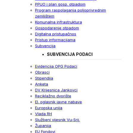
PPUO i plan gosp. otpadom
Program raspolaganja poljoprivrednim
zemljištem
Komunalna infrastruktura
Gospodarenje otpadom
Digitalna pristupačnos
Pristup informacijama
Subvencija
SUBVENCIJA PODACI
Evidencija OPG Podaci
Obrasci
Stipendija
Anketa
DV Krijesnica Jankovci
Reciklažno dvorište
El. oglasnik javne nabave
Europska unija
Vlada RH
Službeni vijesnik Vu-Srij.
Županija
EU Fondovi