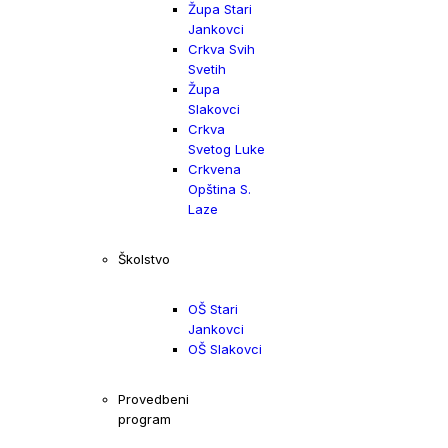
Župa Stari
Jankovci
Crkva Svih
Svetih
Župa
Slakovci
Crkva
Svetog Luke
Crkvena
Opština S.
Laze
Školstvo
OŠ Stari
Jankovci
OŠ Slakovci
Provedbeni
program