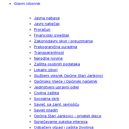
Glavni izbornik
Javna nabava
Javni natječaji
Proračun
Financijski izvještaji
Zakonodavni okvir i preuzimanja
Prekogranična suradnja
Transparentnost
Narodne novine
Zaštita osobnih podataka
Lokalni izbori
Službeni vjesnik Općine Stari Jankovci
Općinsko Vijeće i Općinski načelnik
Jedinstveni upravni odjel
Civilna zaštita
Socijalna skrb
Savjet. sa zaint. javnošću
Savjet mladih
Općina Stari Jankovci - prijatelj djece
Sprječavanje sukoba interesa
Odbačeni otpad i zaštita životinja