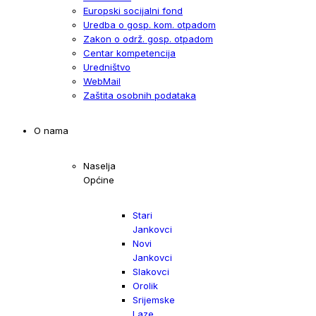
Europski socijalni fond
Uredba o gosp. kom. otpadom
Zakon o održ. gosp. otpadom
Centar kompetencija
Uredništvo
WebMail
Zaštita osobnih podataka
O nama
Naselja
Općine
Stari
Jankovci
Novi
Jankovci
Slakovci
Orolik
Srijemske
Laze