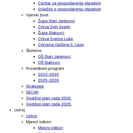
Centar za gospodarenje otpadom
Izvješće o gospodarenju otpadom
Vjerski život
Župa Stari Jankovci
Crkva Svih Svetih
Župa Slakovci
Crkva Svetog Luke
Crkvena Opština S. Laze
Školstvo
OŠ Stari Jankovci
OŠ Slakovci
Provedbeni program
2022-2025
2025-2029
Strategija
SECAP
Godišnji plan rada 2026.
Godišnji plan rada 2025.
Ustroj
Ustroj
Mjesni odbori
Mjesni odbori