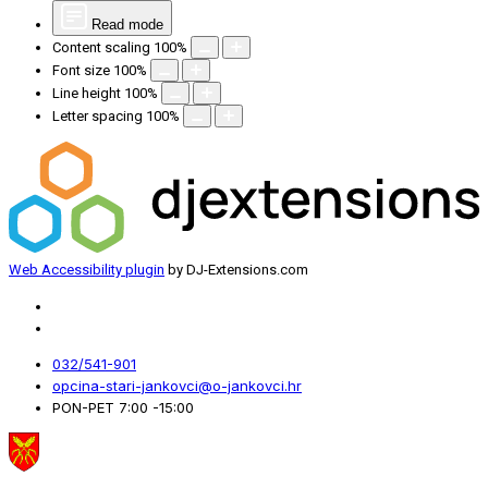
Read mode
Content scaling
100
%
Font size
100
%
Line height
100
%
Letter spacing
100
%
Web Accessibility plugin
by DJ-Extensions.com
032/541-901
opcina-stari-jankovci@o-jankovci.hr
PON-PET 7:00 -15:00