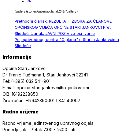
{gallery}stories/
galerija/clanak241{/gallery}
Prethodni članak: REZULTATI IZBORA ZA ČLANOVE
OPĆINSKOG VIJEĆA OPĆINE STARI JANKOVCI
Pret
Sljedeći članak: JAVNI POZIV za osnivanje
Poljoprivrednog centra "Ciglana" u Starim Jankovcima
Sljedeće
Informacije
Općina Stari Jankovci
Dr. Franje Tuđmana 1, Stari Jankovci 32241
Tel: (+385) 032 541-901
E-mail: opcina-stari-jankovci@o-jankovci.hr
OIB: 18192238850
Žiro-račun: HR942390001 1 841 40007
Radno vrijeme
Radno vrijeme jedinstvenog upravnog odjela
Ponedjeljak - Petak
7:00 - 15:00 sati