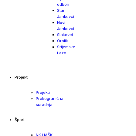
odbori
Stari
Jankovci
Novi
Jankovci
Slakovci
Orolik
Srijemske
Laze
Projekti
Projekti
Prekogranična
suradnja
Šport
NK HAŠK