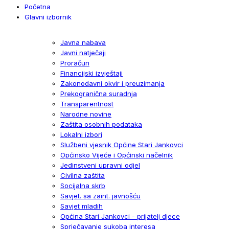
Početna
Glavni izbornik
Javna nabava
Javni natječaji
Proračun
Financijski izvještaji
Zakonodavni okvir i preuzimanja
Prekogranična suradnja
Transparentnost
Narodne novine
Zaštita osobnih podataka
Lokalni izbori
Službeni vjesnik Općine Stari Jankovci
Općinsko Vijeće i Općinski načelnik
Jedinstveni upravni odjel
Civilna zaštita
Socijalna skrb
Savjet. sa zaint. javnošću
Savjet mladih
Općina Stari Jankovci - prijatelj djece
Sprječavanje sukoba interesa