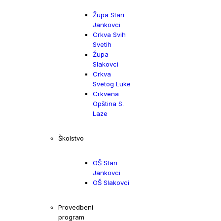
Župa Stari
Jankovci
Crkva Svih
Svetih
Župa
Slakovci
Crkva
Svetog Luke
Crkvena
Opština S.
Laze
Školstvo
OŠ Stari
Jankovci
OŠ Slakovci
Provedbeni
program