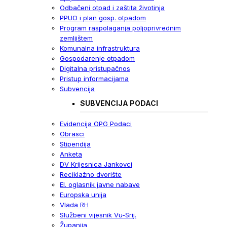
Odbačeni otpad i zaštita životinja
PPUO i plan gosp. otpadom
Program raspolaganja poljoprivrednim
zemljištem
Komunalna infrastruktura
Gospodarenje otpadom
Digitalna pristupačnos
Pristup informacijama
Subvencija
SUBVENCIJA PODACI
Evidencija OPG Podaci
Obrasci
Stipendija
Anketa
DV Krijesnica Jankovci
Reciklažno dvorište
El. oglasnik javne nabave
Europska unija
Vlada RH
Službeni vijesnik Vu-Srij.
Županija