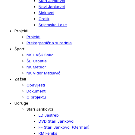
Stari Jankovci
Novi Jankovci
Slakovci
Orolik
Srijemske Laze
Projekti
Projekti
Prekogranična suradnja
Šport
NK HAŠK Sokol
ŠD Croatia
NK Meteor
NK Vidor Matijević
Zaželi
Obavijesti
Dokumenti
O projektu
Udruge
Stari Jankovci
LD Jastreb
DVD Stari Jankovci
FF Stari Jankovci (German)
KM Feniks