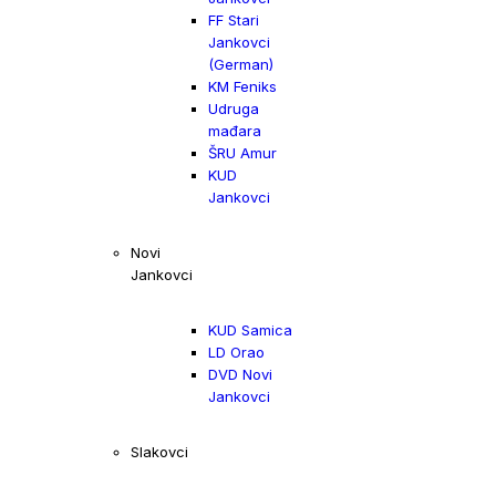
FF Stari
Jankovci
(German)
KM Feniks
Udruga
mađara
ŠRU Amur
KUD
Jankovci
Novi
Jankovci
KUD Samica
LD Orao
DVD Novi
Jankovci
Slakovci