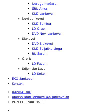
Udruga mađara
ŠRU Amur
KUD Jankovci
Novi Jankovci
KUD Samica
LD Orao
DVD Novi Jankovci
Slakovci
DVD Slakovci
KUD Seljačka sloga
RU Šaran
Orolik
LD Fazan
Srijemske Laze
LD Sokol
EKO Jankovci
Kontakt
032/541-901
opcina-stari-jankovci@o-jankovci.hr
PON-PET 7:00 -15:00