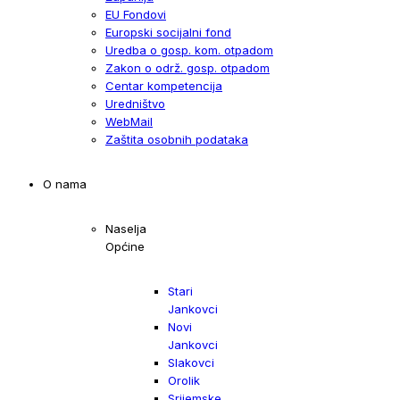
EU Fondovi
Europski socijalni fond
Uredba o gosp. kom. otpadom
Zakon o održ. gosp. otpadom
Centar kompetencija
Uredništvo
WebMail
Zaštita osobnih podataka
O nama
Naselja
Općine
Stari
Jankovci
Novi
Jankovci
Slakovci
Orolik
Srijemske