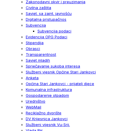
Zakonodavni okvir i preuzimanja
Civilna zaštita
Savjet. sa zaint. javnošću
Digitalna pristupačnos
Subvencija
Subvencija podaci
Evidencija OPG Podaci
Stipendija
Obrasci
Transparentnost
Savjet mladih
Sprječavanje sukoba interesa
Službeni vjesnik Općine Stari Jankovci
Anketa
Općina Stari Jankovci - prijatelj djece
Komunalna infrastruktura
Gospodarenje otpadom
Uredništvo
WebMail
Reciklažno dvorište
DV Krijesnica Jankovci
Službeni vijesnik Vu-Srij.
Vlada RH