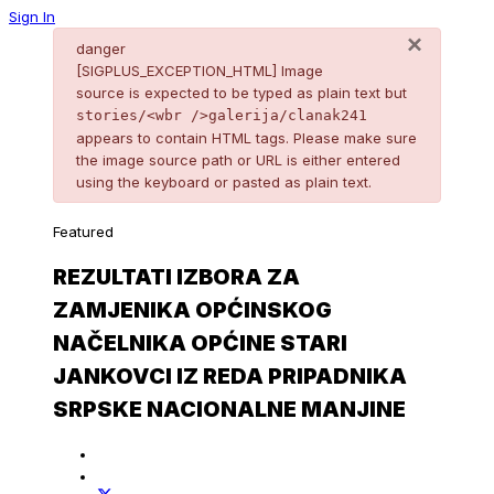
Sign In
×
danger
[SIGPLUS_EXCEPTION_HTML] Image
source is expected to be typed as plain text but
stories/<wbr />galerija/clanak241
appears to contain HTML tags. Please make sure
the image source path or URL is either entered
using the keyboard or pasted as plain text.
Featured
REZULTATI IZBORA ZA
ZAMJENIKA OPĆINSKOG
NAČELNIKA OPĆINE STARI
JANKOVCI IZ REDA PRIPADNIKA
SRPSKE NACIONALNE MANJINE