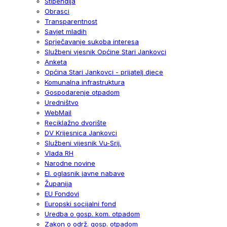
Stipendija
Obrasci
Transparentnost
Savjet mladih
Sprječavanje sukoba interesa
Službeni vjesnik Općine Stari Jankovci
Anketa
Općina Stari Jankovci - prijatelj djece
Komunalna infrastruktura
Gospodarenje otpadom
Uredništvo
WebMail
Reciklažno dvorište
DV Krijesnica Jankovci
Službeni vijesnik Vu-Srij.
Vlada RH
Narodne novine
El. oglasnik javne nabave
Županija
EU Fondovi
Europski socijalni fond
Uredba o gosp. kom. otpadom
Zakon o održ. gosp. otpadom