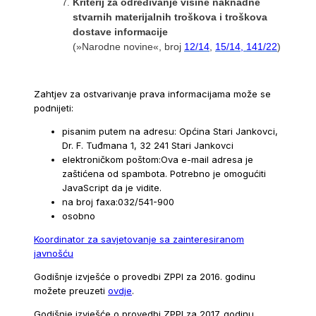
Kriterij za određivanje visine naknadne
stvarnih materijalnih troškova i troškova
dostave informacije
(»Narodne novine«, broj
12/14
,
15/14, 141/22
)
Zahtjev za ostvarivanje prava informacijama može se
podnijeti:
pisanim putem na adresu: Općina Stari Jankovci,
Dr. F. Tuđmana 1, 32 241 Stari Jankovci
elektroničkom poštom:
Ova e-mail adresa je
zaštićena od spambota. Potrebno je omogućiti
JavaScript da je vidite.
na broj faxa:032/541-900
osobno
Koordinator za savjetovanje sa zainteresiranom
javnošću
Godišnje izvješće o provedbi ZPPI za 2016. godinu
možete preuzeti
ovdje
.
Godišnje izvješće o provedbi ZPPI za 2017. godinu