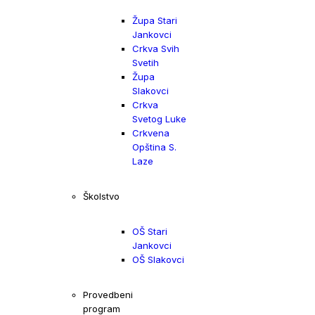
Župa Stari
Jankovci
Crkva Svih
Svetih
Župa
Slakovci
Crkva
Svetog Luke
Crkvena
Opština S.
Laze
Školstvo
OŠ Stari
Jankovci
OŠ Slakovci
Provedbeni
program