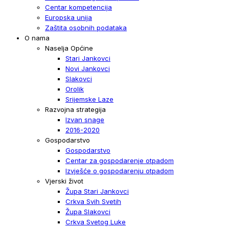
Centar kompetencija
Europska unija
Zaštita osobnih podataka
O nama
Naselja Općine
Stari Jankovci
Novi Jankovci
Slakovci
Orolik
Srijemske Laze
Razvojna strategija
Izvan snage
2016-2020
Gospodarstvo
Gospodarstvo
Centar za gospodarenje otpadom
Izvješće o gospodarenju otpadom
Vjerski život
Župa Stari Jankovci
Crkva Svih Svetih
Župa Slakovci
Crkva Svetog Luke