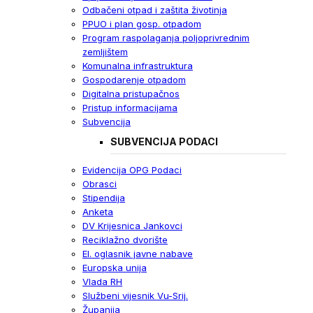
Odbačeni otpad i zaštita životinja
PPUO i plan gosp. otpadom
Program raspolaganja poljoprivrednim
zemljištem
Komunalna infrastruktura
Gospodarenje otpadom
Digitalna pristupačnos
Pristup informacijama
Subvencija
SUBVENCIJA PODACI
Evidencija OPG Podaci
Obrasci
Stipendija
Anketa
DV Krijesnica Jankovci
Reciklažno dvorište
El. oglasnik javne nabave
Europska unija
Vlada RH
Službeni vijesnik Vu-Srij.
Županija