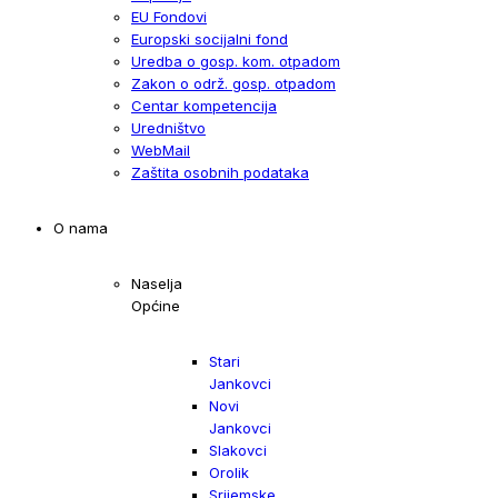
EU Fondovi
Europski socijalni fond
Uredba o gosp. kom. otpadom
Zakon o održ. gosp. otpadom
Centar kompetencija
Uredništvo
WebMail
Zaštita osobnih podataka
O nama
Naselja
Općine
Stari
Jankovci
Novi
Jankovci
Slakovci
Orolik
Srijemske