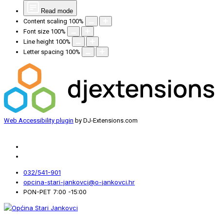
Read mode
Content scaling
100
%
Font size
100
%
Line height
100
%
Letter spacing
100
%
Web Accessibility plugin
by DJ-Extensions.com
032/541-901
opcina-stari-jankovci@o-jankovci.hr
PON-PET 7:00 -15:00