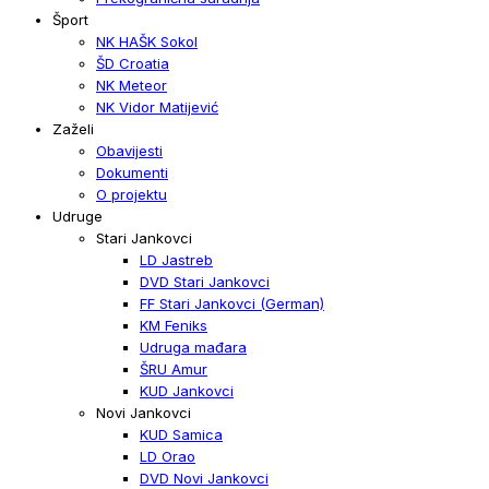
Šport
NK HAŠK Sokol
ŠD Croatia
NK Meteor
NK Vidor Matijević
Zaželi
Obavijesti
Dokumenti
O projektu
Udruge
Stari Jankovci
LD Jastreb
DVD Stari Jankovci
FF Stari Jankovci (German)
KM Feniks
Udruga mađara
ŠRU Amur
KUD Jankovci
Novi Jankovci
KUD Samica
LD Orao
DVD Novi Jankovci