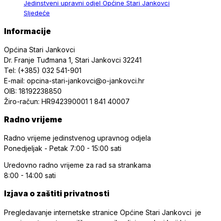
Jedinstveni upravni odjel Općine Stari Jankovci
Sljedeće
Informacije
Općina Stari Jankovci
Dr. Franje Tuđmana 1, Stari Jankovci 32241
Tel: (+385) 032 541-901
E-mail: opcina-stari-jankovci@o-jankovci.hr
OIB: 18192238850
Žiro-račun: HR942390001 1 841 40007
Radno vrijeme
Radno vrijeme jedinstvenog upravnog odjela
Ponedjeljak - Petak
7:00 - 15:00 sati
Uredovno radno vrijeme
za rad sa strankama
8:00 - 14:00 sati
Izjava o zaštiti privatnosti
Pregledavanje internetske stranice Općine Stari Jankovci je