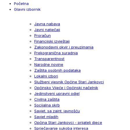
Početna
Glavni izbornik
Javna nabava
Javni natječaji
Proračun
Financijski izvještaji
Zakonodavni okvir i preuzimanja
Prekogranična suradnja
Transparentnost
Narodne novine
Zaštita osobnih podataka
Lokalni izbori
Službeni vjesnik Općine Stari Jankovci
Općinsko Vijeće i Općinski načelnik
Jedinstveni upravni odjel
Civilna zaštita
Socijalna skrb
Savjet. sa zaint. javnošću
Savjet mladih
Općina Stari Jankovci - prijatelj djece
Sprječavanje sukoba interesa