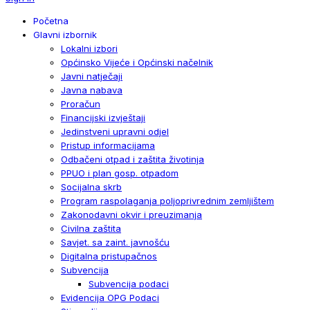
Početna
Glavni izbornik
Lokalni izbori
Općinsko Vijeće i Općinski načelnik
Javni natječaji
Javna nabava
Proračun
Financijski izvještaji
Jedinstveni upravni odjel
Pristup informacijama
Odbačeni otpad i zaštita životinja
PPUO i plan gosp. otpadom
Socijalna skrb
Program raspolaganja poljoprivrednim zemljištem
Zakonodavni okvir i preuzimanja
Civilna zaštita
Savjet. sa zaint. javnošću
Digitalna pristupačnos
Subvencija
Subvencija podaci
Evidencija OPG Podaci