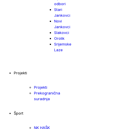
odbori
Stari
Jankovci
Novi
Jankovci
Slakovci
Orolik
Srijemske
Laze
Projekti
Projekti
Prekogranična
suradnja
Šport
NK HAŠK