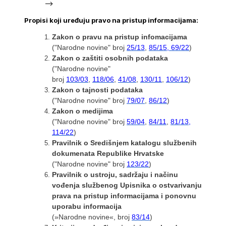
-->
Propisi koji uređuju pravo na pristup informacijama:
Zakon o pravu na pristup infomacijama
("Narodne novine" broj
25/13
,
85/15, 69/22
)
Zakon o zaštiti osobnih podataka
("Narodne novine"
broj
103/03
,
118/06
,
41/08
,
13
0/11
,
106/12
)
Zakon o tajnosti podataka
("Narodne novine" broj
79/07
,
86/12
)
Zakon o medijima
("Narodne novine" broj
59/04
,
84/11
,
81/13,
114/22
)
Pravilnik o Središnjem katalogu službenih
dokumenata Republike Hrvatske
("Narodne novine" broj
123/22
)
Pravilnik o ustroju, sadržaju i načinu
vođenja službenog Upisnika o ostvarivanju
prava na pristup informacijama i ponovnu
uporabu informacija
(»Narodne novine«, broj
83/14
)