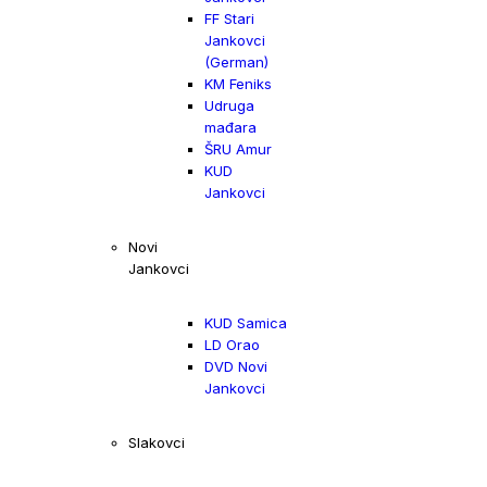
FF Stari
Jankovci
(German)
KM Feniks
Udruga
mađara
ŠRU Amur
KUD
Jankovci
Novi
Jankovci
KUD Samica
LD Orao
DVD Novi
Jankovci
Slakovci