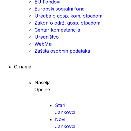
EU Fondovi
Europski socijalni fond
Uredba o gosp. kom. otpadom
Zakon o održ. gosp. otpadom
Centar kompetencija
Uredništvo
WebMail
Zaštita osobnih podataka
O nama
Naselja
Općine
Stari
Jankovci
Novi
Jankovci