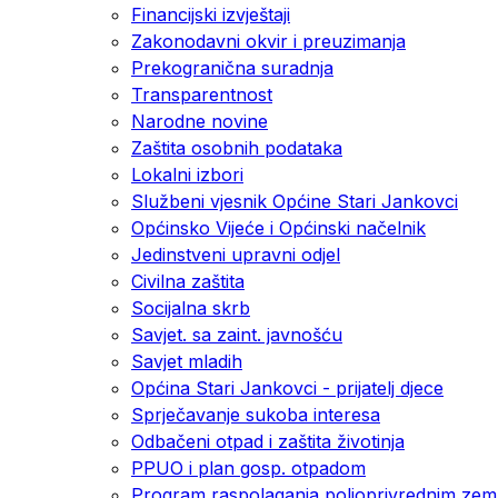
Financijski izvještaji
Zakonodavni okvir i preuzimanja
Prekogranična suradnja
Transparentnost
Narodne novine
Zaštita osobnih podataka
Lokalni izbori
Službeni vjesnik Općine Stari Jankovci
Općinsko Vijeće i Općinski načelnik
Jedinstveni upravni odjel
Civilna zaštita
Socijalna skrb
Savjet. sa zaint. javnošću
Savjet mladih
Općina Stari Jankovci - prijatelj djece
Sprječavanje sukoba interesa
Odbačeni otpad i zaštita životinja
PPUO i plan gosp. otpadom
Program raspolaganja poljoprivrednim zeml