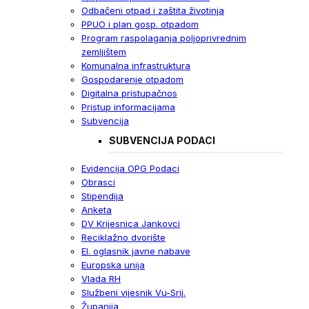
Odbačeni otpad i zaštita životinja
PPUO i plan gosp. otpadom
Program raspolaganja poljoprivrednim
zemljištem
Komunalna infrastruktura
Gospodarenje otpadom
Digitalna pristupačnos
Pristup informacijama
Subvencija
SUBVENCIJA PODACI
Evidencija OPG Podaci
Obrasci
Stipendija
Anketa
DV Krijesnica Jankovci
Reciklažno dvorište
El. oglasnik javne nabave
Europska unija
Vlada RH
Službeni vijesnik Vu-Srij.
Županija