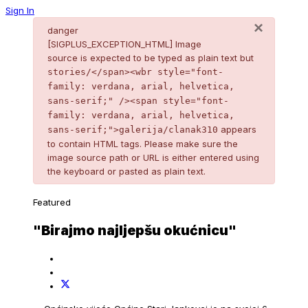
Sign In
×
danger
[SIGPLUS_EXCEPTION_HTML] Image
source is expected to be typed as plain text but
stories/</span><wbr style="font-
family: verdana, arial, helvetica,
sans-serif;" /><span style="font-
family: verdana, arial, helvetica,
appears
sans-serif;">galerija/clanak310
to contain HTML tags. Please make sure the
image source path or URL is either entered using
the keyboard or pasted as plain text.
Featured
"Birajmo najljepšu okućnicu"