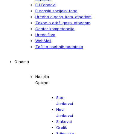
EU Fondovi
Europski socijalni fond
Uredba o gosp. kom. otpadom
Zakon o održ. gosp. otpadom
Centar kompetencija
Uredništvo
WebMail
Zaštita osobnih podataka
O nama
Naselja
Općine
Stari
Jankovci
Novi
Jankovci
Slakovci
Orolik
Srijemske