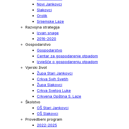
Novi Jankovci
Slakovci
Orolik
Srijemske Laze
Razvojna strategija
Izvan snage
2016-2020
Gospodarstvo
Gospodarstvo
Centar za gospodarenje otpadom
Izvješće o gospodarenju otpadom
Vjerski život
Župa Stari Jankovci
Crkva Svih Svetih
Župa Slakovci
Crkva Svetog Luke
Crkvena Opština S. Laze
Školstvo
OŠ Stari Jankovci
OŠ Slakovci
Provedbeni program
2022-2025