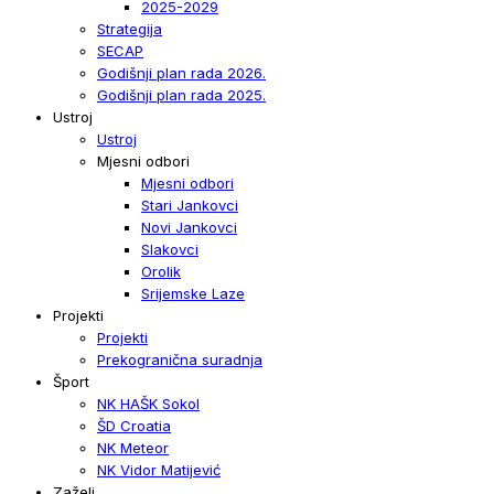
2025-2029
Strategija
SECAP
Godišnji plan rada 2026.
Godišnji plan rada 2025.
Ustroj
Ustroj
Mjesni odbori
Mjesni odbori
Stari Jankovci
Novi Jankovci
Slakovci
Orolik
Srijemske Laze
Projekti
Projekti
Prekogranična suradnja
Šport
NK HAŠK Sokol
ŠD Croatia
NK Meteor
NK Vidor Matijević
Zaželi