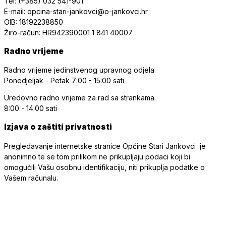
Tel: (+385) 032 541-901
E-mail: opcina-stari-jankovci@o-jankovci.hr
OIB: 18192238850
Žiro-račun: HR942390001 1 841 40007
Radno vrijeme
Radno vrijeme jedinstvenog upravnog odjela
Ponedjeljak - Petak
7:00 - 15:00 sati
Uredovno radno vrijeme
za rad sa strankama
8:00 - 14:00 sati
Izjava o zaštiti privatnosti
Pregledavanje internetske stranice Općine Stari Jankovci je
anonimno te se tom prilikom ne prikupljaju podaci koji bi
omogućili Vašu osobnu identifikaciju, niti prikuplja podatke o
Vašem računalu.