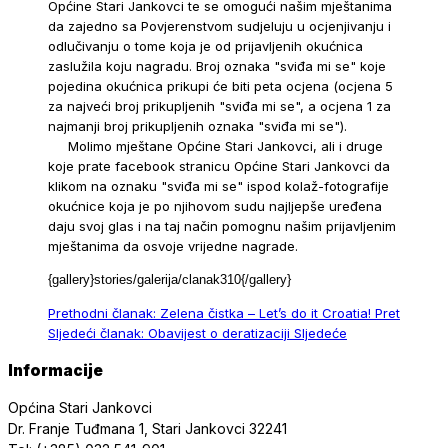
Općine Stari Jankovci te se omogući našim mještanima
da zajedno sa Povjerenstvom sudjeluju u ocjenjivanju i
odlučivanju o tome koja je od prijavljenih okućnica
zaslužila koju nagradu. Broj oznaka "sviđa mi se" koje
pojedina okućnica prikupi će biti peta ocjena (ocjena 5
za najveći broj prikupljenih "sviđa mi se", a ocjena 1 za
najmanji broj prikupljenih oznaka "sviđa mi se").
Molimo mještane Općine Stari Jankovci, ali i druge
koje prate facebook stranicu Općine Stari Jankovci da
klikom na oznaku "sviđa mi se" ispod kolaž-fotografije
okućnice koja je po njihovom sudu najljepše uređena
daju svoj glas i na taj način pomognu našim prijavljenim
mještanima da osvoje vrijedne nagrade.
{gallery}stories/
galerija/clanak310{/gallery}
Prethodni članak: Zelena čistka – Let’s do it Croatia!
Pret
Sljedeći članak: Obavijest o deratizaciji
Sljedeće
Informacije
Općina Stari Jankovci
Dr. Franje Tuđmana 1, Stari Jankovci 32241