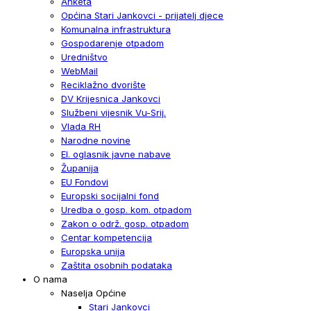
Anketa
Općina Stari Jankovci - prijatelj djece
Komunalna infrastruktura
Gospodarenje otpadom
Uredništvo
WebMail
Reciklažno dvorište
DV Krijesnica Jankovci
Službeni vijesnik Vu-Srij.
Vlada RH
Narodne novine
El. oglasnik javne nabave
Županija
EU Fondovi
Europski socijalni fond
Uredba o gosp. kom. otpadom
Zakon o održ. gosp. otpadom
Centar kompetencija
Europska unija
Zaštita osobnih podataka
O nama
Naselja Općine
Stari Jankovci