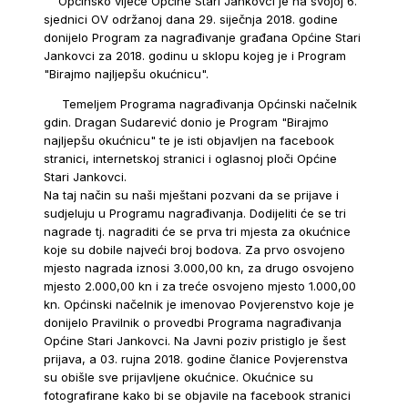
Općinsko vijeće Općine Stari Jankovci je na svojoj 6.
sjednici OV održanoj dana 29. siječnja 2018. godine
donijelo Program za nagrađivanje građana Općine Stari
Jankovci za 2018. godinu u sklopu kojeg je i Program
"Birajmo najljepšu okućnicu".
Temeljem Programa nagrađivanja Općinski načelnik
gdin. Dragan Sudarević donio je Program "Birajmo
najljepšu okućnicu" te je isti objavljen na facebook
stranici, internetskoj stranici i oglasnoj ploči Općine
Stari Jankovci.
Na taj način su naši mještani pozvani da se prijave i
sudjeluju u Programu nagrađivanja. Dodijeliti će se tri
nagrade tj. nagraditi će se prva tri mjesta za okućnice
koje su dobile najveći broj bodova. Za prvo osvojeno
mjesto nagrada iznosi 3.000,00 kn, za drugo osvojeno
mjesto 2.000,00 kn i za treće osvojeno mjesto 1.000,00
kn. Općinski načelnik je imenovao Povjerenstvo koje je
donijelo Pravilnik o provedbi Programa nagrađivanja
Općine Stari Jankovci. Na Javni poziv pristiglo je šest
prijava, a 03. rujna 2018. godine članice Povjerenstva
su obišle sve prijavljene okućnice. Okućnice su
fotografirane kako bi se objavile na facebook stranici