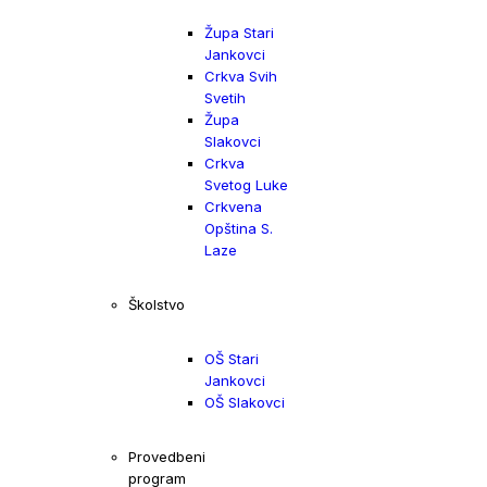
Župa Stari
Jankovci
Crkva Svih
Svetih
Župa
Slakovci
Crkva
Svetog Luke
Crkvena
Opština S.
Laze
Školstvo
OŠ Stari
Jankovci
OŠ Slakovci
Provedbeni
program