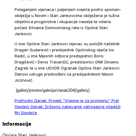
Polaganjem vijenaca i paljenjem svijeća podno spomen-
obilježja u Novim i Stari Jankovcima obilježena je tužna
obljetnica progonstva i okupacije naselja te odana
počast žrtvama Domovinskog rata iz Općine Stari
Jankovci.
U ime Općine Stari Jankovci vijenac su položili načelnik
Dragan Sudarević i predsjednik Općinskog vijeća Ivo
Radić, u ime Mjesnih odbora predsjednici Boris
Dragičević i Denis Travančić, predstavnici GNK Dinamo
Zagreb te u ime UDVDR Ogranak Općine Stari Jankovci
članovi udruge predvođeni sa predsjednikom Nikom
Jozinović.
{gallery}stories/
galerija/clanak204{/gallery}
Prethodni članak: Projekt "Vrijeme je za promjenu"
Pret
Sljedeći članak: Državno natjecanje vatrogasne mladeži
RH
Sljedeće
Informacije
Općina Stari Jankovci