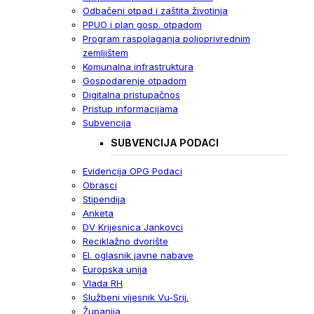
Odbačeni otpad i zaštita životinja
PPUO i plan gosp. otpadom
Program raspolaganja poljoprivrednim
zemljištem
Komunalna infrastruktura
Gospodarenje otpadom
Digitalna pristupačnos
Pristup informacijama
Subvencija
SUBVENCIJA PODACI
Evidencija OPG Podaci
Obrasci
Stipendija
Anketa
DV Krijesnica Jankovci
Reciklažno dvorište
El. oglasnik javne nabave
Europska unija
Vlada RH
Službeni vijesnik Vu-Srij.
Županija