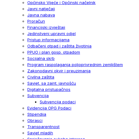
Općinsko Vijeće i Općinski načelnik
Javni natječaji
Javna nabava
Proračun
Financijski izvještaji
Jedinstveni upravni odjel
Pristup informacijama
Odbačeni otpad i zaštita životinja
PPUO i plan gosp. otpadom
Socijalna skrb
Program raspolaganja poljoprivrednim zemljištem
Zakonodavni okvir i preuzimanja
Civilna zaštita
Savjet. sa zaint. javnošću
Digitalna pristupačnos
Subvencija
Subvencija podaci
Evidencija OPG Podaci
Stipendija
Obrasci
Transparentnost
Savjet mladih
Sprječavanje sukoba interesa