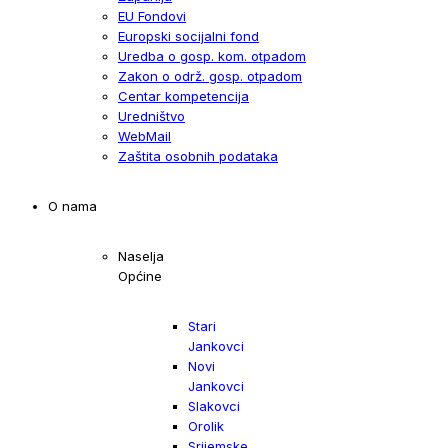
EU Fondovi
Europski socijalni fond
Uredba o gosp. kom. otpadom
Zakon o održ. gosp. otpadom
Centar kompetencija
Uredništvo
WebMail
Zaštita osobnih podataka
O nama
Naselja
Općine
Stari
Jankovci
Novi
Jankovci
Slakovci
Orolik
Srijemske