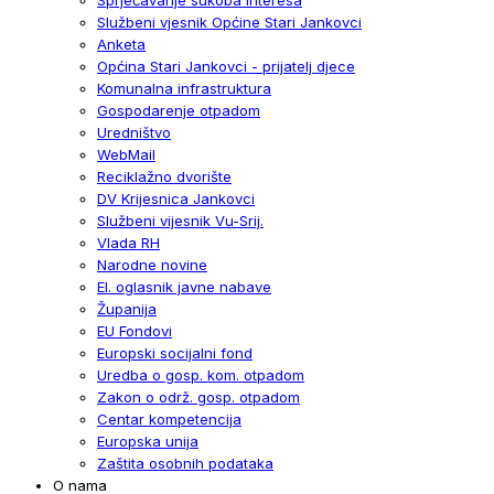
Službeni vjesnik Općine Stari Jankovci
Anketa
Općina Stari Jankovci - prijatelj djece
Komunalna infrastruktura
Gospodarenje otpadom
Uredništvo
WebMail
Reciklažno dvorište
DV Krijesnica Jankovci
Službeni vijesnik Vu-Srij.
Vlada RH
Narodne novine
El. oglasnik javne nabave
Županija
EU Fondovi
Europski socijalni fond
Uredba o gosp. kom. otpadom
Zakon o održ. gosp. otpadom
Centar kompetencija
Europska unija
Zaštita osobnih podataka
O nama