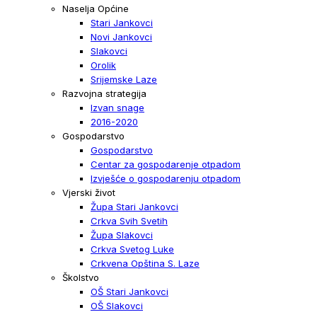
Naselja Općine
Stari Jankovci
Novi Jankovci
Slakovci
Orolik
Srijemske Laze
Razvojna strategija
Izvan snage
2016-2020
Gospodarstvo
Gospodarstvo
Centar za gospodarenje otpadom
Izvješće o gospodarenju otpadom
Vjerski život
Župa Stari Jankovci
Crkva Svih Svetih
Župa Slakovci
Crkva Svetog Luke
Crkvena Opština S. Laze
Školstvo
OŠ Stari Jankovci
OŠ Slakovci