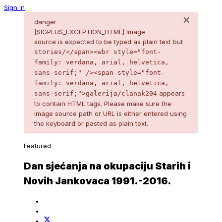
Sign In
×
danger
[SIGPLUS_EXCEPTION_HTML] Image
source is expected to be typed as plain text but
stories/</span><wbr style="font-
family: verdana, arial, helvetica,
sans-serif;" /><span style="font-
family: verdana, arial, helvetica,
appears
sans-serif;">galerija/clanak204
to contain HTML tags. Please make sure the
image source path or URL is either entered using
the keyboard or pasted as plain text.
Featured
Dan sjećanja na okupaciju Starih i
Novih Jankovaca 1991.-2016.