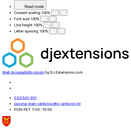
Read mode
Content scaling
100
%
Font size
100
%
Line height
100
%
Letter spacing
100
%
Web Accessibility plugin
by DJ-Extensions.com
032/541-901
opcina-stari-jankovci@o-jankovci.hr
PON-PET 7:00 -15:00