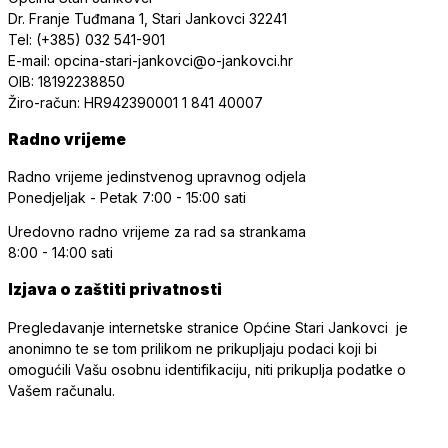
Dr. Franje Tuđmana 1, Stari Jankovci 32241
Tel: (+385) 032 541-901
E-mail: opcina-stari-jankovci@o-jankovci.hr
OIB: 18192238850
Žiro-račun: HR942390001 1 841 40007
Radno vrijeme
Radno vrijeme jedinstvenog upravnog odjela
Ponedjeljak - Petak
7:00 - 15:00 sati
Uredovno radno vrijeme
za rad sa strankama
8:00 - 14:00 sati
Izjava o zaštiti privatnosti
Pregledavanje internetske stranice Općine Stari Jankovci je
anonimno te se tom prilikom ne prikupljaju podaci koji bi
omogućili Vašu osobnu identifikaciju, niti prikuplja podatke o
Vašem računalu.