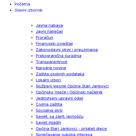
Početna
Glavni izbornik
Javna nabava
Javni natječaji
Proračun
Financijski izvještaji
Zakonodavni okvir i preuzimanja
Prekogranična suradnja
Transparentnost
Narodne novine
Zaštita osobnih podataka
Lokalni izbori
Službeni vjesnik Općine Stari Jankovci
Općinsko Vijeće i Općinski načelnik
Jedinstveni upravni odjel
Civilna zaštita
Socijalna skrb
Savjet. sa zaint. javnošću
Savjet mladih
Općina Stari Jankovci - prijatelj djece
Sprječavanje sukoba interesa