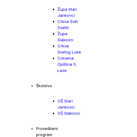
Župa Stari
Jankovci
Crkva Svih
Svetih
Župa
Slakovci
Crkva
Svetog Luke
Crkvena
Opština S.
Laze
Školstvo
OŠ Stari
Jankovci
OŠ Slakovci
Provedbeni
program