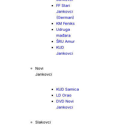
FF Stari
Jankovci
(German)
KM Feniks
Udruga
mađara
ŠRU Amur
KUD
Jankovci
Novi
Jankovci
KUD Samica
LD Orao
DVD Novi
Jankovci
Slakovci