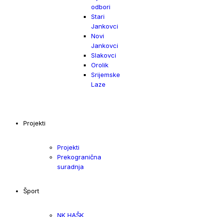
odbori
Stari
Jankovci
Novi
Jankovci
Slakovci
Orolik
Srijemske
Laze
Projekti
Projekti
Prekogranična
suradnja
Šport
NK HAŠK