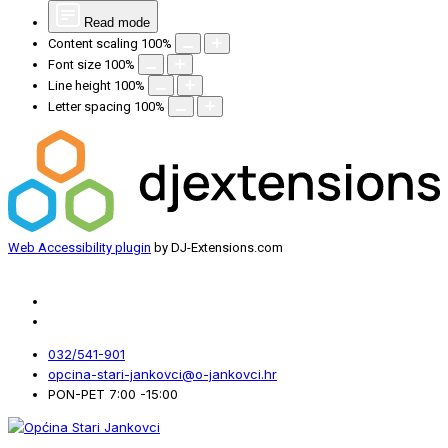
Read mode
Content scaling
100
%
Font size
100
%
Line height
100
%
Letter spacing
100
%
Web Accessibility plugin
by DJ-Extensions.com
032/541-901
opcina-stari-jankovci@o-jankovci.hr
PON-PET 7:00 -15:00