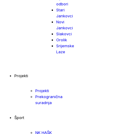
odbori
Stari
Jankovci
Novi
Jankovci
Slakovci
Orolik
Srijemske
Laze
Projekti
Projekti
Prekogranična
suradnja
Šport
NK HAŠK