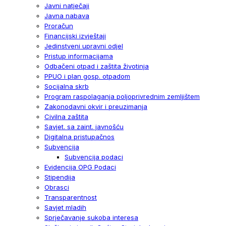
Javni natječaji
Javna nabava
Proračun
Financijski izvještaji
Jedinstveni upravni odjel
Pristup informacijama
Odbačeni otpad i zaštita životinja
PPUO i plan gosp. otpadom
Socijalna skrb
Program raspolaganja poljoprivrednim zemljištem
Zakonodavni okvir i preuzimanja
Civilna zaštita
Savjet. sa zaint. javnošću
Digitalna pristupačnos
Subvencija
Subvencija podaci
Evidencija OPG Podaci
Stipendija
Obrasci
Transparentnost
Savjet mladih
Sprječavanje sukoba interesa