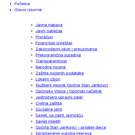
Početna
Glavni izbornik
Javna nabava
Javni natječaji
Proračun
Financijski izvještaji
Zakonodavni okvir i preuzimanja
Prekogranična suradnja
Transparentnost
Narodne novine
Zaštita osobnih podataka
Lokalni izbori
Službeni vjesnik Općine Stari Jankovci
Općinsko Vijeće i Općinski načelnik
Jedinstveni upravni odjel
Civilna zaštita
Socijalna skrb
Savjet. sa zaint. javnošću
Savjet mladih
Općina Stari Jankovci - prijatelj djece
Sprječavanje sukoba interesa