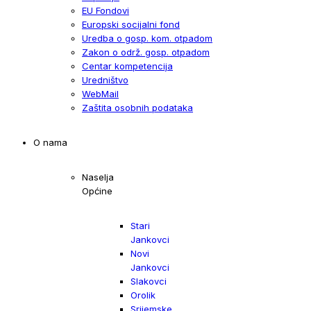
EU Fondovi
Europski socijalni fond
Uredba o gosp. kom. otpadom
Zakon o održ. gosp. otpadom
Centar kompetencija
Uredništvo
WebMail
Zaštita osobnih podataka
O nama
Naselja
Općine
Stari
Jankovci
Novi
Jankovci
Slakovci
Orolik
Srijemske