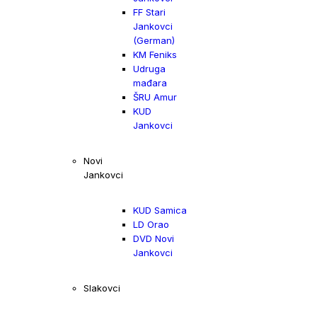
FF Stari
Jankovci
(German)
KM Feniks
Udruga
mađara
ŠRU Amur
KUD
Jankovci
Novi
Jankovci
KUD Samica
LD Orao
DVD Novi
Jankovci
Slakovci