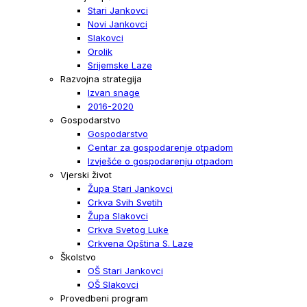
Stari Jankovci
Novi Jankovci
Slakovci
Orolik
Srijemske Laze
Razvojna strategija
Izvan snage
2016-2020
Gospodarstvo
Gospodarstvo
Centar za gospodarenje otpadom
Izvješće o gospodarenju otpadom
Vjerski život
Župa Stari Jankovci
Crkva Svih Svetih
Župa Slakovci
Crkva Svetog Luke
Crkvena Opština S. Laze
Školstvo
OŠ Stari Jankovci
OŠ Slakovci
Provedbeni program