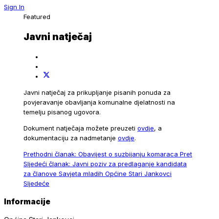
Sign In
Featured
Javni natječaj
Javni natječaj za prikupljanje pisanih ponuda za
povjeravanje obavljanja komunalne djelatnosti na
temelju pisanog ugovora.
Dokument natječaja možete preuzeti
ovdje
, a
dokumentaciju za nadmetanje
ovdje
.
Prethodni članak: Obavijest o suzbijanju komaraca
Pret
Sljedeći članak: Javni poziv za predlaganje kandidata
za članove Savjeta mladih Općine Stari Jankovci
Sljedeće
Informacije