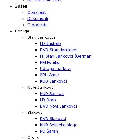
Zaželi
Obavijesti
Dokumenti
O projektu
Udruge
Stari Jankovci
LD Jastreb
DVD Stari Jankovci
FF Stari Jankovci (German)
KM Feniks
Udruga mađara
ŠRU Amur
KUD Jankovci
Novi Jankovci
KUD Samica
LD Orao
DVD Novi Jankovci
Slakovci
DVD Slakovci
KUD Seljačka sloga
RU Šaran
Orolik