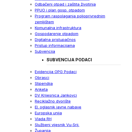
Odbačeni otpad i zaštita životinja
PPUO i plan gosp. otpadom
Program raspolaganja poljoprivrednim
zemljištem
Komunalna infrastruktura
Gospodarenje otpadom
Digitalna pristupačnos
Pristup informacijama
Subvencija
SUBVENCIJA PODACI
Evidencija OPG Podaci
Obrasci
Stipendija
Anketa
DV Krijesnica Jankovci
Reciklažno dvorište
El. oglasnik javne nabave
Europska unija
Vlada RH
Službeni vijesnik Vu-Srij.
Županija