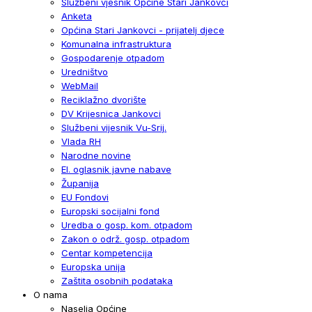
Službeni vjesnik Općine Stari Jankovci
Anketa
Općina Stari Jankovci - prijatelj djece
Komunalna infrastruktura
Gospodarenje otpadom
Uredništvo
WebMail
Reciklažno dvorište
DV Krijesnica Jankovci
Službeni vijesnik Vu-Srij.
Vlada RH
Narodne novine
El. oglasnik javne nabave
Županija
EU Fondovi
Europski socijalni fond
Uredba o gosp. kom. otpadom
Zakon o održ. gosp. otpadom
Centar kompetencija
Europska unija
Zaštita osobnih podataka
O nama
Naselja Općine