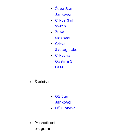
Župa Stari
Jankovci
Crkva Svih
Svetih
Župa
Slakovci
Crkva
Svetog Luke
Crkvena
Opština S.
Laze
Školstvo
OŠ Stari
Jankovci
OŠ Slakovci
Provedbeni
program