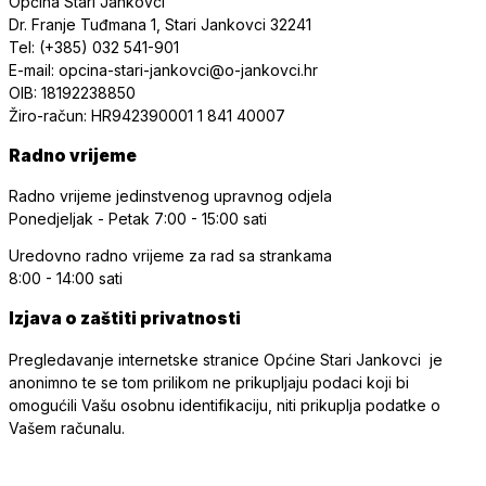
Općina Stari Jankovci
Dr. Franje Tuđmana 1, Stari Jankovci 32241
Tel: (+385) 032 541-901
E-mail: opcina-stari-jankovci@o-jankovci.hr
OIB: 18192238850
Žiro-račun: HR942390001 1 841 40007
Radno vrijeme
Radno vrijeme jedinstvenog upravnog odjela
Ponedjeljak - Petak
7:00 - 15:00 sati
Uredovno radno vrijeme
za rad sa strankama
8:00 - 14:00 sati
Izjava o zaštiti privatnosti
Pregledavanje internetske stranice Općine Stari Jankovci je
anonimno te se tom prilikom ne prikupljaju podaci koji bi
omogućili Vašu osobnu identifikaciju, niti prikuplja podatke o
Vašem računalu.