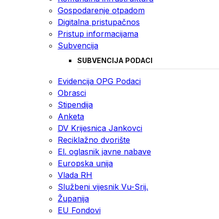
Gospodarenje otpadom
Digitalna pristupačnos
Pristup informacijama
Subvencija
SUBVENCIJA PODACI
Evidencija OPG Podaci
Obrasci
Stipendija
Anketa
DV Krijesnica Jankovci
Reciklažno dvorište
El. oglasnik javne nabave
Europska unija
Vlada RH
Službeni vijesnik Vu-Srij.
Županija
EU Fondovi