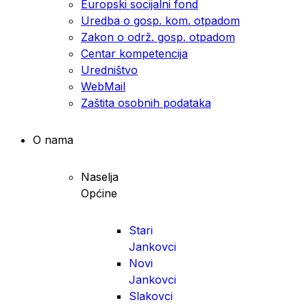
Europski socijalni fond
Uredba o gosp. kom. otpadom
Zakon o održ. gosp. otpadom
Centar kompetencija
Uredništvo
WebMail
Zaštita osobnih podataka
O nama
Naselja
Općine
Stari
Jankovci
Novi
Jankovci
Slakovci