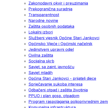
Zakonodavni okvir i preuzimanja
Prekogranična suradnja
Transparentnost
Narodne novine
Zaštita osobnih podataka
Lokalni izbori
Službeni vjesnik Općine Stari Jankovci
Općinsko Vijeće i Općinski načelnik
Jedinstveni upravni odjel
Civilna zaštita
Socijalna skrb
Savjet. sa zaint. javnošću
Savjet mladih
Općina Stari Jankovci - prijatelj djece
Sprječavanje sukoba interesa
Odbačeni otpad i zaštita životinja
PPUO i plan gosp. otpadom
Program raspolaganja poljoprivrednim zeml
Komunalna infrastruktura