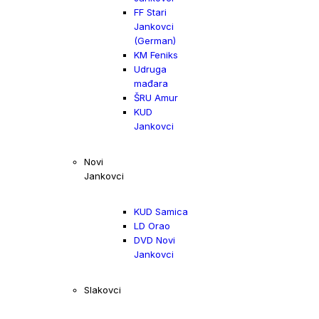
FF Stari
Jankovci
(German)
KM Feniks
Udruga
mađara
ŠRU Amur
KUD
Jankovci
Novi
Jankovci
KUD Samica
LD Orao
DVD Novi
Jankovci
Slakovci