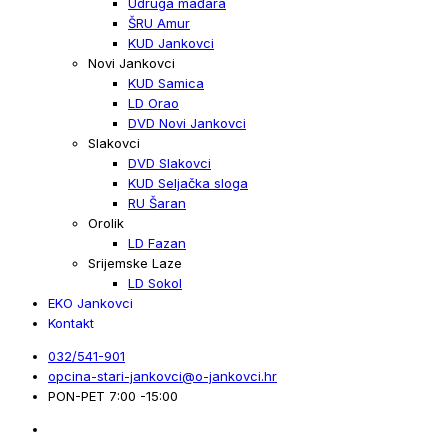
Udruga mađara
ŠRU Amur
KUD Jankovci
Novi Jankovci
KUD Samica
LD Orao
DVD Novi Jankovci
Slakovci
DVD Slakovci
KUD Seljačka sloga
RU Šaran
Orolik
LD Fazan
Srijemske Laze
LD Sokol
EKO Jankovci
Kontakt
032/541-901
opcina-stari-jankovci@o-jankovci.hr
PON-PET 7:00 -15:00