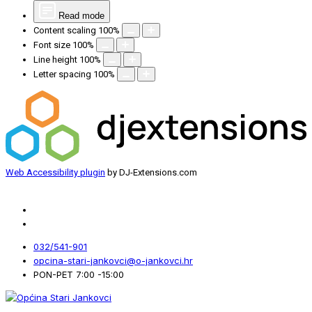
Read mode
Content scaling
100
%
Font size
100
%
Line height
100
%
Letter spacing
100
%
Web Accessibility plugin
by DJ-Extensions.com
032/541-901
opcina-stari-jankovci@o-jankovci.hr
PON-PET 7:00 -15:00