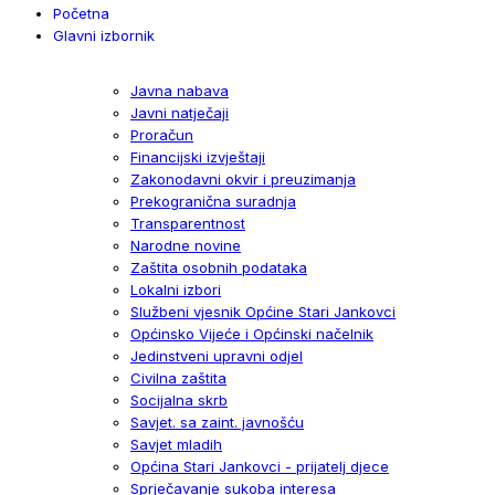
Početna
Glavni izbornik
Javna nabava
Javni natječaji
Proračun
Financijski izvještaji
Zakonodavni okvir i preuzimanja
Prekogranična suradnja
Transparentnost
Narodne novine
Zaštita osobnih podataka
Lokalni izbori
Službeni vjesnik Općine Stari Jankovci
Općinsko Vijeće i Općinski načelnik
Jedinstveni upravni odjel
Civilna zaštita
Socijalna skrb
Savjet. sa zaint. javnošću
Savjet mladih
Općina Stari Jankovci - prijatelj djece
Sprječavanje sukoba interesa