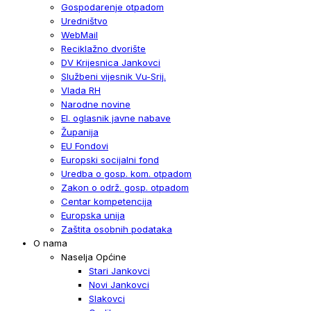
Gospodarenje otpadom
Uredništvo
WebMail
Reciklažno dvorište
DV Krijesnica Jankovci
Službeni vijesnik Vu-Srij.
Vlada RH
Narodne novine
El. oglasnik javne nabave
Županija
EU Fondovi
Europski socijalni fond
Uredba o gosp. kom. otpadom
Zakon o održ. gosp. otpadom
Centar kompetencija
Europska unija
Zaštita osobnih podataka
O nama
Naselja Općine
Stari Jankovci
Novi Jankovci
Slakovci