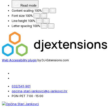
Read mode
Content scaling
100
%
Font size
100
%
Line height
100
%
Letter spacing
100
%
Web Accessibility plugin
by DJ-Extensions.com
032/541-901
opcina-stari-jankovci@o-jankovci.hr
PON-PET 7:00 -15:00