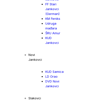
FF Stari
Jankovci
(German)
KM Feniks
Udruga
mađara
ŠRU Amur
KUD
Jankovci
Novi
Jankovci
KUD Samica
LD Orao
DVD Novi
Jankovci
Slakovci