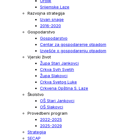
Orolik
Srijemske Laze
Razvojna strategija
Izvan snage
2016-2020
Gospodarstvo
Gospodarstvo
Centar za gospodarenje otpadom
Izvješće o gospodarenju otpadom
Vjerski život
Župa Stari Jankovci
Crkva Svih Svetih
Župa Slakovci
Crkva Svetog Luke
Crkvena Opština S. Laze
Školstvo
OŠ Stari Jankovci
OŠ Slakovci
Provedbeni program
2022-2025
2025-2029
Strategija
SECAP