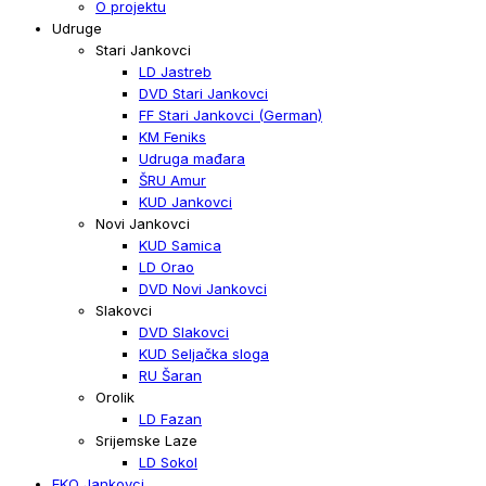
O projektu
Udruge
Stari Jankovci
LD Jastreb
DVD Stari Jankovci
FF Stari Jankovci (German)
KM Feniks
Udruga mađara
ŠRU Amur
KUD Jankovci
Novi Jankovci
KUD Samica
LD Orao
DVD Novi Jankovci
Slakovci
DVD Slakovci
KUD Seljačka sloga
RU Šaran
Orolik
LD Fazan
Srijemske Laze
LD Sokol
EKO Jankovci