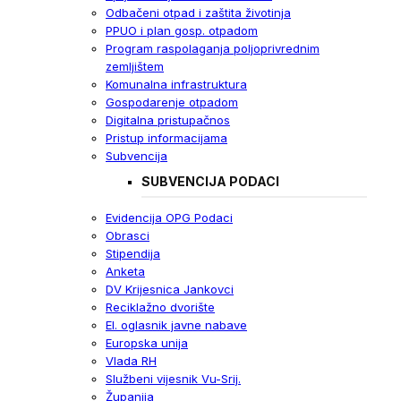
Odbačeni otpad i zaštita životinja
PPUO i plan gosp. otpadom
Program raspolaganja poljoprivrednim
zemljištem
Komunalna infrastruktura
Gospodarenje otpadom
Digitalna pristupačnos
Pristup informacijama
Subvencija
SUBVENCIJA PODACI
Evidencija OPG Podaci
Obrasci
Stipendija
Anketa
DV Krijesnica Jankovci
Reciklažno dvorište
El. oglasnik javne nabave
Europska unija
Vlada RH
Službeni vijesnik Vu-Srij.
Županija