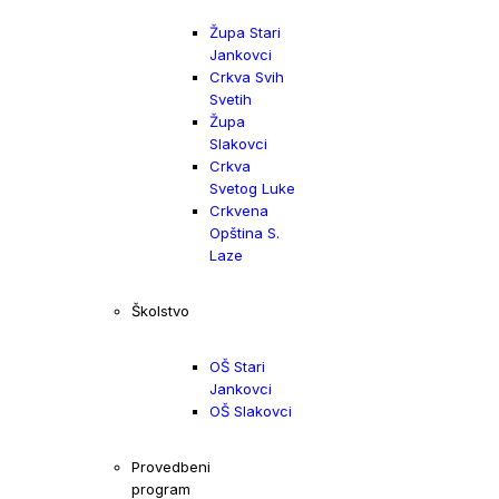
Župa Stari
Jankovci
Crkva Svih
Svetih
Župa
Slakovci
Crkva
Svetog Luke
Crkvena
Opština S.
Laze
Školstvo
OŠ Stari
Jankovci
OŠ Slakovci
Provedbeni
program