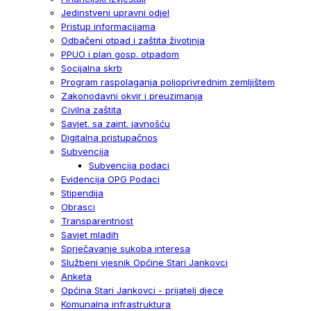
Jedinstveni upravni odjel
Pristup informacijama
Odbačeni otpad i zaštita životinja
PPUO i plan gosp. otpadom
Socijalna skrb
Program raspolaganja poljoprivrednim zemljištem
Zakonodavni okvir i preuzimanja
Civilna zaštita
Savjet. sa zaint. javnošću
Digitalna pristupačnos
Subvencija
Subvencija podaci
Evidencija OPG Podaci
Stipendija
Obrasci
Transparentnost
Savjet mladih
Sprječavanje sukoba interesa
Službeni vjesnik Općine Stari Jankovci
Anketa
Općina Stari Jankovci - prijatelj djece
Komunalna infrastruktura