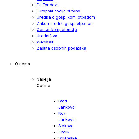
EU Fondovi
Europski socijalni fond
Uredba o gosp. kom. otpadom
Zakon o održ. gosp. otpadom
Centar kompetencija
Uredništvo
WebMail
Zaštita osobnih podataka
O nama
Naselja
Općine
Stari
Jankovci
Novi
Jankovci
Slakovci
Orolik
Srijemske