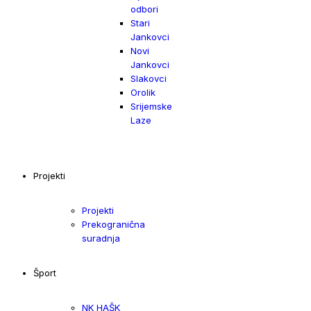
odbori
Stari
Jankovci
Novi
Jankovci
Slakovci
Orolik
Srijemske
Laze
Projekti
Projekti
Prekogranična
suradnja
Šport
NK HAŠK